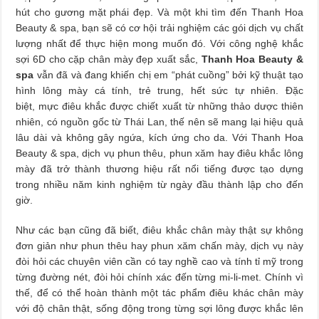
hút cho gương mặt phái đẹp. Và một khi tìm đến Thanh Hoa
Beauty & spa, bạn sẽ có cơ hội trải nghiệm các gói dịch vụ chất
lượng nhất để thực hiện mong muốn đó. Với công nghệ khắc
sợi 6D cho cặp chân mày đẹp xuất sắc,
Thanh Hoa Beauty &
spa
vẫn đã và đang khiến chị em “phát cuồng” bởi kỹ thuật tạo
hình lông mày cá tính, trẻ trung, hết sức tự nhiên. Đặc
biệt, mực điêu khắc được chiết xuất từ những thảo dược thiên
nhiên, có nguồn gốc từ Thái Lan, thế nên sẽ mang lại hiệu quả
lâu dài và không gây ngứa, kích ứng cho da. Với Thanh Hoa
Beauty & spa, dịch vụ phun thêu, phun xăm hay điêu khắc lông
mày đã trở thành thương hiệu rất nổi tiếng được tạo dựng
trong nhiều năm kinh nghiệm từ ngày đầu thành lập cho đến
giờ.
Như các bạn cũng đã biết, điêu khắc chân mày thật sự không
đơn giản như phun thêu hay phun xăm chấn mày, dịch vụ này
đòi hỏi các chuyên viên cần có tay nghề cao và tính tỉ mỹ trong
từng đường nét, đòi hỏi chính xác đến từng mi-li-met. Chính vì
thế, để có thể hoàn thành một tác phẩm điêu khác chân mày
với độ chân thật, sống động trong từng sợi lông được khắc lên