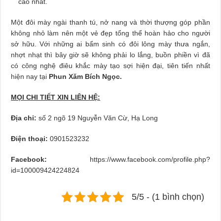
cao nhất.
Một đôi mày ngài thanh tú, nở nang và thời thượng góp phần
không nhỏ làm nên một vẻ đẹp tổng thể hoàn hảo cho người
sở hữu. Với những ai bẩm sinh có đôi lông mày thưa ngắn,
nhợt nhạt thì bây giờ sẽ không phải lo lắng, buồn phiền vì đã
có công nghệ điêu khắc mày tạo sợi hiện đại, tiên tiến nhất
hiện nay tại
Phun Xăm Bích Ngọc.
MỌI CHI TIẾT XIN LIÊN HỆ:
Địa chỉ:
số 2 ngõ 19 Nguyễn Văn Cừ, Hạ Long
Điện thoại:
0901523232
Facebook:
https://www.facebook.com/profile.php?
id=100009424224824
5/5 - (1 bình chọn)