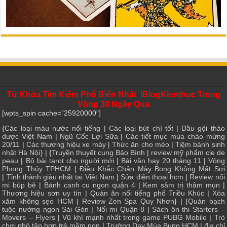
Từ Khóa Tìm Kiếm Phổ Biến Nhất IBlogKienthuc Trong
Vòng 30 Ngày Qua
[wpts_spin cache=”25920000″]
{
Các loại màu nước nổi tiếng
|
Các loại bút chì tốt
|
Dầu gội thảo
dược
Việt Nam |
Ngũ Cốc Lợi Sữa
|
Các tiết mục múa chào mừng
20/11
|
Các thương hiệu xe máy
|
Thức ăn cho mèo
|
Tiệm bánh sinh
nhật Hà Nội
} | {
Truyền thuyết cung Bảo Bình
|
review mỹ phẩm cle de
peau
|
Bộ bài tarot cho người mới
|
Bài văn hay 20 tháng 11
|
Vòng
Phong Thủy TPHCM
|
Điêu Khắc Chân Mày Bong Không Mất Sợi
|
Tỉnh thành giàu nhất tại Việt Nam
|
Sửa điện thoại hcm
|
Review nối
mi búp bê
|
Bánh canh cu ngon quận 4
|
Kem sâm trị thâm mụn
|
Thương hiệu sơn uy tín
|
Quán ăn nổi tiếng phố Triều Khúc
|
Xóa
xăm không sẹo HCM
|
Review Zen Spa Quy Nhơn
} | {
Quán bạch
tuộc nướng ngon Sài Gòn
|
Nối mi Quận 8
|
Sách ôn thi Starters –
Movers – Flyers
|
Vũ khí mạnh nhất trong game PUBG Mobile
|
Trò
chơi nhỏ tập hợp trẻ mầm non
|
Trường Dạy Múa Bụng HCM
|
địa chỉ