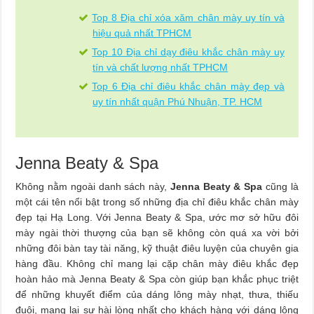
Top 8 Địa chỉ xóa xăm chân mày uy tín và
hiệu quả nhất TPHCM
Top 10 Địa chỉ dạy điêu khắc chân mày uy
tín và chất lượng nhất TPHCM
Top 6 Địa chỉ điêu khắc chân mày đẹp và
uy tín nhất quận Phú Nhuận, TP. HCM
Jenna Beaty & Spa
Không nằm ngoài danh sách này,
Jenna Beaty & Spa
cũng là
một cái tên nổi bật trong số những địa chỉ điêu khắc chân mày
đẹp tại Hạ Long. Với Jenna Beaty & Spa, ước mơ sở hữu đôi
mày ngài thời thượng của bạn sẽ không còn quá xa vời bởi
những đôi bàn tay tài năng, kỹ thuật điêu luyện của chuyên gia
hàng đầu. Không chỉ mang lại cặp chân mày điêu khắc đẹp
hoàn hảo mà Jenna Beaty & Spa còn giúp bạn khắc phục triệt
để những khuyết điểm của dáng lông mày nhạt, thưa, thiếu
đuôi, mang lại sự hài lòng nhất cho khách hàng với dáng lông