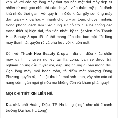
xen kẻ với các sợi lông mày thật tạo nên một đôi mày đẹp tự
nhiên từ mọi góc nhìn thì các chuyên viên thẩm mỹ phải dành
khá nhiều thời gian. Với quy trình điêu khắc, gẩy sợi lông mày
đơn giản – khoa học – nhanh chóng – an toàn, chuyên nghiệp
trong phong cách làm việc cùng sự hỗ trợ của hệ thống các
trang thiết bị hiện đại, tân tiến nhất, kỹ thuật viên của Thanh
Hoa Beauty & spa đã có thể mang đến cho bạn một đôi lông
mày thanh tú, quyến rũ và phù hợp với khuôn mặt.
Đến với
Thanh Hoa Beauty & spa
– địa chỉ điêu khắc chân
mày uy tín, chuyên nghiệp tại Hạ Long, bạn sẽ được trải
nghiệm những điều tuyệt vời, đáp ứng những gì bạn mong đợi.
Cặp lông mày mới hoàn toàn, tô điểm mắt phượng Đông
Phương quyến rũ, nổi bật thu hút mọi ánh nhìn, vậy nên các cô
nàng còn ngần ngại gì nữa mà không đến và khám phá ngay!
MỌI CHI TIẾT XIN LIÊN HỆ:
Địa chỉ:
phố Hoàng Diệu, TP. Hạ Long ( ngõ chợ cột 2-cạnh
trường Đại học Hạ Long)