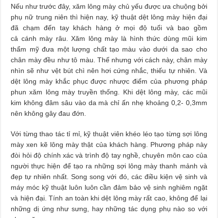
Nếu như trước đây, xăm lông mày chủ yếu được ưa chuộng bởi
phụ nữ trung niên thì hiện nay, kỹ thuật dệt lông mày hiện đại
đã chạm đến tay khách hàng ở mọi độ tuổi và bao gồm
cả cánh mày râu. Xăm lông mày là hình thức dùng mũi kim
thẩm mỹ đưa một lượng chất tạo màu vào dưới da sao cho
chân mày đều như tô màu. Thế nhưng với cách này, chân mày
nhìn sẽ như vệt bút chì nên hơi cứng nhắc, thiếu tự nhiên. Và
dệt lông mày khắc phục được nhược điểm của phương pháp
phun xăm lông mày truyền thống. Khi dệt lông mày, các mũi
kim không đâm sâu vào da mà chỉ ấn nhẹ khoảng 0,2- 0,3mm
nên không gây đau đớn.
Với từng thao tác tỉ mỉ, kỹ thuật viên khéo léo tạo từng sợi lông
mày xen kẽ lông mày thật của khách hàng. Phương pháp này
đòi hỏi độ chính xác và trình độ tay nghề, chuyên môn cao của
người thực hiện để tạo ra những sợi lông mày thanh mảnh và
đẹp tự nhiên nhất. Song song với đó, các điều kiện vệ sinh và
máy móc kỹ thuật luôn luôn cần đảm bảo vệ sinh nghiêm ngặt
và hiện đại. Tính an toàn khi dệt lông mày rất cao, không để lại
những dị ứng như sưng, hay những tác dụng phụ nào so với