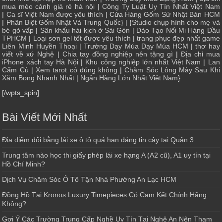
mua mèo cảnh giá rẻ hà nội
|
Công Ty Luật Uy Tín Nhất Việt Nam
|
Ca sĩ Việt Nam được yêu thích
| Cửa
Hàng Gốm Sứ Nhật Bản HCM
|
Phân Biệt Gốm Nhật Và Trung Quốc
} | {
Studio chụp hình cho mẹ và
bé gò vấp
|
Sân khấu hài kịch ở Sài Gòn
|
Đào Tạo Nối Mi Hàng Đầu
TPHCM
|
Loại sơn gel tốt được yêu thích
|
trang phục đẹp nhất game
Liên Minh Huyền Thoại
|
Trường Dạy Múa Dạy Múa HCM
|
thơ hay
viết về xứ Nghệ
|
Chia tay đồng nghiệp nên tặng gì
|
Địa chỉ mua
iPhone xách tay Hà Nội
|
Khu công nghiệp lớn nhất Việt Nam
|
Lan
Cẩm Cù
|
Xem tarot có đúng không
|
Chăm Sóc Lông Mày Sau Khi
Xăm Bong Nhanh Nhất
|
Ngân Hàng Lớn Nhất Việt Nam
}
[/wpts_spin]
Bài Viết Mới Nhất
Địa điểm đổi bằng lái xe ô tô quá hạn đáng tin cậy tại Quận 3
Trung tâm nào học thi giấy phép lái xe hạng A (A2 cũ), A1 uy tín tại
Hồ Chí Minh?
Dịch Vụ Chăm Sóc Ô Tô Tận Nhà Phường An Lạc HCM
Đồng Hồ Tại Kronos Luxury Timepieces Có Cam Kết Chính Hãng
Không?
Gợi Ý Các Trường Trung Cấp Nghề Uy Tín Tại Nghệ An Nên Tham