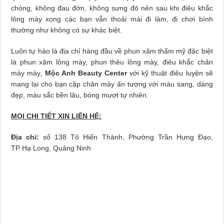
chóng, không đau đớn, không sưng đỏ nên sau khi điêu khắc
lông mày xong các bạn vẫn thoải mái đi làm, đi chơi bình
thường như không có sự khác biệt.
Luôn tự hào là địa chỉ hàng đầu về phun xăm thẩm mỹ đặc biệt
là phun xăm lông mày, phun thêu lông mày, điêu khắc chân
mày mày,
Mộc Anh Beauty Center
với kỹ thuật điêu luyện sẽ
mang lại cho bạn cặp chân mày ấn tượng với màu sang, dáng
đẹp, màu sắc bền lâu, bóng mượt tự nhiên.
MỌI CHI TIẾT XIN LIÊN HỆ:
Địa chỉ:
số 138 Tô Hiến Thành, Phường Trần Hưng Đạo,
TP Hạ Long, Quảng Ninh