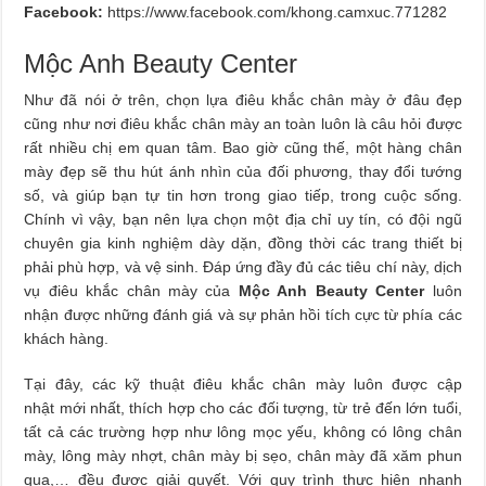
Facebook:
https://www.facebook.com/khong.camxuc.771282
Mộc Anh Beauty Center
Như đã nói ở trên, chọn lựa điêu khắc chân mày ở đâu đẹp
cũng như nơi điêu khắc chân mày an toàn luôn là câu hỏi được
rất nhiều chị em quan tâm. Bao giờ cũng thế, một hàng chân
mày đẹp sẽ thu hút ánh nhìn của đối phương, thay đổi tướng
số, và giúp bạn tự tin hơn trong giao tiếp, trong cuộc sống.
Chính vì vậy, bạn nên lựa chọn một địa chỉ uy tín, có đội ngũ
chuyên gia kinh nghiệm dày dặn, đồng thời các trang thiết bị
phải phù hợp, và vệ sinh. Đáp ứng đầy đủ các tiêu chí này, dịch
vụ điêu khắc chân mày của
Mộc Anh Beauty Center
luôn
nhận được những đánh giá và sự phản hồi tích cực từ phía các
khách hàng.
Tại đây, các kỹ thuật điêu khắc chân mày luôn được cập
nhật mới nhất, thích hợp cho các đối tượng, từ trẻ đến lớn tuổi,
tất cả các trường hợp như lông mọc yếu, không có lông chân
mày, lông mày nhợt, chân mày bị sẹo, chân mày đã xăm phun
qua,… đều được giải quyết. Với quy trình thực hiện nhanh