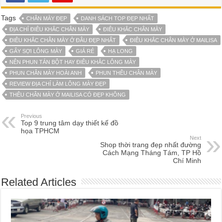
Tags
CHÂN MÀY ĐẸP
DANH SÁCH TOP ĐẸP NHẤT
ĐỊA CHỈ ĐIÊU KHẮC CHÂN MÀY
ĐIÊU KHẮC CHÂN MÀY
ĐIÊU KHẮC CHÂN MÀY Ở ĐÂU ĐẸP NHẤT
ĐIÊU KHẮC CHÂN MÀY Ở MAILISA
GẨY SỢI LÔNG MÀY
GIÁ RẺ
HẠ LONG
NÊN PHUN TÁN BỘT HAY ĐIÊU KHẮC LÔNG MÀY
PHUN CHÂN MÀY HOÀI ANH
PHUN THÊU CHÂN MÀY
REVIEW ĐỊA CHỈ LÀM LÔNG MÀY ĐẸP
THÊU CHÂN MÀY Ở MAILISA CÓ ĐẸP KHÔNG
Previous
Top 9 trung tâm dạy thiết kế đồ
họa TPHCM
Next
Shop thời trang đẹp nhất đường
Cách Mạng Tháng Tám, TP Hồ
Chí Minh
Related Articles