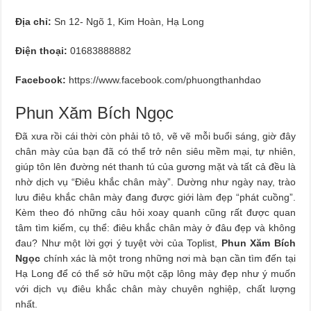
Địa chỉ:
Sn 12- Ngõ 1, Kim Hoàn, Hạ Long
Điện thoại:
01683888882
Facebook:
https://www.facebook.com/phuongthanhdao
Phun Xăm Bích Ngọc
Đã xưa rồi cái thời còn phải tô tô, vẽ vẽ mỗi buổi sáng, giờ đây
chân mày của bạn đã có thể trở nên siêu mềm mại, tự nhiên,
giúp tôn lên đường nét thanh tú của gương mặt và tất cả đều là
nhờ dịch vụ “Điêu khắc chân mày”. Dường như ngày nay, trào
lưu điêu khắc chân mày đang được giới làm đẹp “phát cuồng”.
Kèm theo đó những câu hỏi xoay quanh cũng rất được quan
tâm tìm kiếm, cụ thể: điêu khắc chân mày ở đâu đẹp và không
đau? Như một lời gợi ý tuyệt vời của Toplist,
Phun Xăm Bích
Ngọc
chính xác là một trong những nơi mà bạn cần tìm đến tại
Hạ Long để có thể sở hữu một cặp lông mày đẹp như ý muốn
với dịch vụ điêu khắc chân mày chuyên nghiệp, chất lượng
nhất.