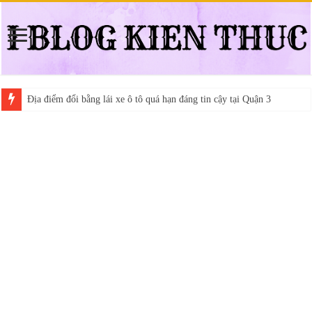
Địa điểm đổi bằng lái xe ô tô quá hạn đáng tin cậy tại Quận 3
Trung tâm nào học thi giấy phép lái xe hạng A (A2 cũ), A1 uy tín tại 