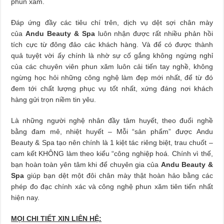
phun xăm.
Đáp ứng đầy các tiêu chí trên, dịch vụ dệt sợi chân mày
của
Andu Beauty & Spa
luôn nhận được rất nhiều phản hồi
tích cực từ đông đảo các khách hàng. Và để có được thành
quả tuyệt vời ấy chính là nhờ sự cố gắng không ngừng nghỉ
của các chuyên viên phun xăm luôn cải tiến tay nghề, không
ngừng học hỏi những công nghệ làm đẹp mới nhất, để từ đó
đem tới chất lượng phục vụ tốt nhất, xứng đáng nơi khách
hàng gửi trọn niềm tin yêu.
Là những người nghệ nhân đầy tâm huyết, theo đuổi nghề
bằng đam mê, nhiệt huyết – Mỗi “sản phẩm” được Andu
Beauty & Spa tạo nên chính là 1 kiệt tác riêng biệt, trau chuốt –
cam kết KHÔNG làm theo kiểu “công nghiệp hoá. Chính vì thế,
bạn hoàn toàn yên tâm khi để chuyên gia của
Andu Beauty &
Spa
giúp bạn dệt một đôi chân mày thật hoàn hảo bằng các
phép đo đạc chính xác và công nghệ phun xăm tiên tiến nhất
hiện nay.
MỌI CHI TIẾT XIN LIÊN HỆ: