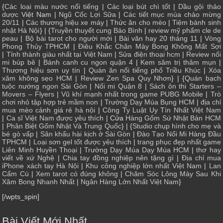
{
Các loại màu nước nổi tiếng
|
Các loại bút chì tốt
|
Dầu gội thảo
dược
Việt Nam |
Ngũ Cốc Lợi Sữa
|
Các tiết mục múa chào mừng
20/11
|
Các thương hiệu xe máy
|
Thức ăn cho mèo
|
Tiệm bánh sinh
nhật Hà Nội
} | {
Truyền thuyết cung Bảo Bình
|
review mỹ phẩm cle de
peau
|
Bộ bài tarot cho người mới
|
Bài văn hay 20 tháng 11
|
Vòng
Phong Thủy TPHCM
|
Điêu Khắc Chân Mày Bong Không Mất Sợi
|
Tỉnh thành giàu nhất tại Việt Nam
|
Sửa điện thoại hcm
|
Review nối
mi búp bê
|
Bánh canh cu ngon quận 4
|
Kem sâm trị thâm mụn
|
Thương hiệu sơn uy tín
|
Quán ăn nổi tiếng phố Triều Khúc
|
Xóa
xăm không sẹo HCM
|
Review Zen Spa Quy Nhơn
} | {
Quán bạch
tuộc nướng ngon Sài Gòn
|
Nối mi Quận 8
|
Sách ôn thi Starters –
Movers – Flyers
|
Vũ khí mạnh nhất trong game PUBG Mobile
|
Trò
chơi nhỏ tập hợp trẻ mầm non
|
Trường Dạy Múa Bụng HCM
|
địa chỉ
mua mèo cảnh giá rẻ hà nội
|
Công Ty Luật Uy Tín Nhất Việt Nam
|
Ca sĩ Việt Nam được yêu thích
| Cửa
Hàng Gốm Sứ Nhật Bản HCM
|
Phân Biệt Gốm Nhật Và Trung Quốc
} | {
Studio chụp hình cho mẹ và
bé gò vấp
|
Sân khấu hài kịch ở Sài Gòn
|
Đào Tạo Nối Mi Hàng Đầu
TPHCM
|
Loại sơn gel tốt được yêu thích
|
trang phục đẹp nhất game
Liên Minh Huyền Thoại
|
Trường Dạy Múa Dạy Múa HCM
|
thơ hay
viết về xứ Nghệ
|
Chia tay đồng nghiệp nên tặng gì
|
Địa chỉ mua
iPhone xách tay Hà Nội
|
Khu công nghiệp lớn nhất Việt Nam
|
Lan
Cẩm Cù
|
Xem tarot có đúng không
|
Chăm Sóc Lông Mày Sau Khi
Xăm Bong Nhanh Nhất
|
Ngân Hàng Lớn Nhất Việt Nam
}
[/wpts_spin]
Bài Viết Mới Nhất