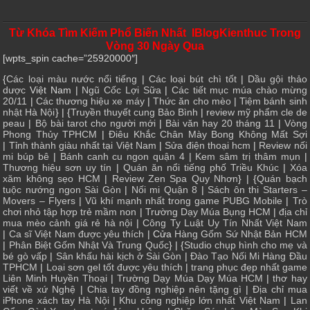
Từ Khóa Tìm Kiếm Phổ Biến Nhất IBlogKienthuc Trong
Vòng 30 Ngày Qua
[wpts_spin cache=”25920000″]
{
Các loại màu nước nổi tiếng
|
Các loại bút chì tốt
|
Dầu gội thảo
dược
Việt Nam |
Ngũ Cốc Lợi Sữa
|
Các tiết mục múa chào mừng
20/11
|
Các thương hiệu xe máy
|
Thức ăn cho mèo
|
Tiệm bánh sinh
nhật Hà Nội
} | {
Truyền thuyết cung Bảo Bình
|
review mỹ phẩm cle de
peau
|
Bộ bài tarot cho người mới
|
Bài văn hay 20 tháng 11
|
Vòng
Phong Thủy TPHCM
|
Điêu Khắc Chân Mày Bong Không Mất Sợi
|
Tỉnh thành giàu nhất tại Việt Nam
|
Sửa điện thoại hcm
|
Review nối
mi búp bê
|
Bánh canh cu ngon quận 4
|
Kem sâm trị thâm mụn
|
Thương hiệu sơn uy tín
|
Quán ăn nổi tiếng phố Triều Khúc
|
Xóa
xăm không sẹo HCM
|
Review Zen Spa Quy Nhơn
} | {
Quán bạch
tuộc nướng ngon Sài Gòn
|
Nối mi Quận 8
|
Sách ôn thi Starters –
Movers – Flyers
|
Vũ khí mạnh nhất trong game PUBG Mobile
|
Trò
chơi nhỏ tập hợp trẻ mầm non
|
Trường Dạy Múa Bụng HCM
|
địa chỉ
mua mèo cảnh giá rẻ hà nội
|
Công Ty Luật Uy Tín Nhất Việt Nam
|
Ca sĩ Việt Nam được yêu thích
| Cửa
Hàng Gốm Sứ Nhật Bản HCM
|
Phân Biệt Gốm Nhật Và Trung Quốc
} | {
Studio chụp hình cho mẹ và
bé gò vấp
|
Sân khấu hài kịch ở Sài Gòn
|
Đào Tạo Nối Mi Hàng Đầu
TPHCM
|
Loại sơn gel tốt được yêu thích
|
trang phục đẹp nhất game
Liên Minh Huyền Thoại
|
Trường Dạy Múa Dạy Múa HCM
|
thơ hay
viết về xứ Nghệ
|
Chia tay đồng nghiệp nên tặng gì
|
Địa chỉ mua
iPhone xách tay Hà Nội
|
Khu công nghiệp lớn nhất Việt Nam
|
Lan