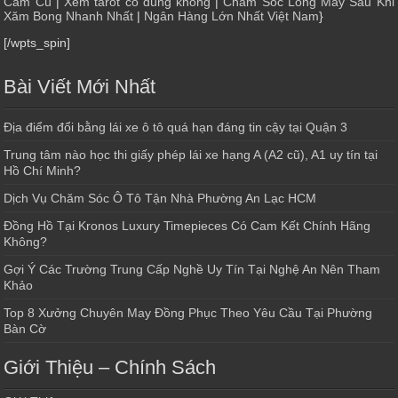
Cẩm Cù
|
Xem tarot có đúng không
|
Chăm Sóc Lông Mày Sau Khi
Xăm Bong Nhanh Nhất
|
Ngân Hàng Lớn Nhất Việt Nam
}
[/wpts_spin]
Bài Viết Mới Nhất
Địa điểm đổi bằng lái xe ô tô quá hạn đáng tin cậy tại Quận 3
Trung tâm nào học thi giấy phép lái xe hạng A (A2 cũ), A1 uy tín tại
Hồ Chí Minh?
Dịch Vụ Chăm Sóc Ô Tô Tận Nhà Phường An Lạc HCM
Đồng Hồ Tại Kronos Luxury Timepieces Có Cam Kết Chính Hãng
Không?
Gợi Ý Các Trường Trung Cấp Nghề Uy Tín Tại Nghệ An Nên Tham
Khảo
Top 8 Xưởng Chuyên May Đồng Phục Theo Yêu Cầu Tại Phường
Bàn Cờ
Giới Thiệu – Chính Sách