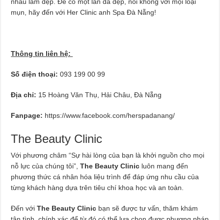
nhau làm đẹp. Để có một làn da đẹp, nói không với mọi loại
mụn, hãy đến với Her Clinic anh Spa Đà Nẵng!
Thông tin liên hệ:
Số điện thoại:
093 199 00 99
Địa chỉ:
15 Hoàng Văn Thụ, Hải Châu, Đà Nẵng
Fanpage:
https://www.facebook.com/herspadanang/
The Beauty Clinic
Với phương châm “Sự hài lòng của bạn là khởi nguồn cho mọi
nỗ lực của chúng tôi”,
The Beauty Clinic
luôn mang đến
phương thức cá nhân hóa liệu trình để đáp ứng nhu cầu của
từng khách hàng dựa trên tiêu chí khoa học và an toàn.
Đến với
The Beauty Clinic
bạn sẽ được tư vấn, thăm khám
tận tình, chính xác để từ đó có thể lựa chọn được phương pháp