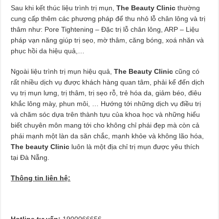
Sau khi kết thúc liệu trình trị mụn,
The Beauty Clinic
thường
cung cấp thêm các phương pháp để thu nhỏ lỗ chân lông và trị
thâm như: Pore Tightening – Đặc trị lỗ chân lông, ARP – Liệu
pháp vạn năng giúp trị sẹo, mờ thâm, căng bóng, xoá nhăn và
phục hồi da hiệu quả,…
Ngoài liệu trình trị mụn hiệu quả,
The Beauty Clinic
cũng có
rất nhiều dịch vụ được khách hàng quan tâm, phải kể đến dịch
vụ trị mụn lưng, trị thâm, trị sẹo rỗ, trẻ hóa da, giảm béo, điêu
khắc lông mày, phun môi, … Hướng tới những dịch vụ điều trị
và chăm sóc dựa trên thành tựu của khoa học và những hiểu
biết chuyên môn mang tới cho không chỉ phái đẹp mà còn cả
phái mạnh một làn da săn chắc, mạnh khỏe và không lão hóa,
The beauty Clinic
luôn là một địa chỉ trị mụn được yêu thích
tại Đà Nẵng.
Thông tin liên hệ:
Hotline tư vấn:
1900066656