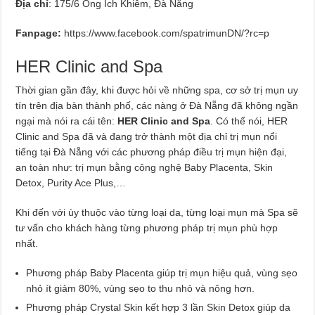
Địa chỉ
: 175/6 Ông Ích Khiêm, Đà Nẵng
Fanpage:
https://www.facebook.com/spatrimunDN/?rc=p
HER Clinic and Spa
Thời gian gần đây, khi được hỏi về những spa, cơ sở trị mụn uy
tín trên địa bàn thành phố, các nàng ở Đà Nẵng đã không ngần
ngại mà nói ra cái tên:
HER Clinic and Spa
. Có thể nói, HER
Clinic and Spa đã và đang trở thành một địa chỉ trị mụn nổi
tiếng tại Đà Nẵng với các phương pháp điều trị mụn hiện đại,
an toàn như: trị mụn bằng công nghệ Baby Placenta, Skin
Detox, Purity Ace Plus,…
Khi đến với ùy thuộc vào từng loại da, từng loại mụn mà Spa sẽ
tư vấn cho khách hàng từng phương pháp trị mụn phù hợp
nhất.
Phương pháp Baby Placenta giúp trị mụn hiệu quả, vùng sẹo
nhỏ ít giảm 80%, vùng sẹo to thu nhỏ và nông hơn.
Phương pháp Crystal Skin kết hợp 3 lần Skin Detox giúp da