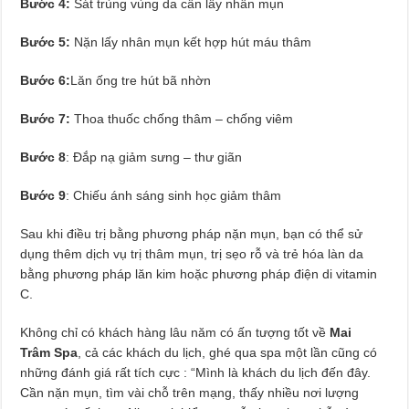
Bước 4:
Sát trùng vùng da cần lấy nhân mụn
Bước 5:
Nặn lấy nhân mụn kết hợp hút máu thâm
Bước 6:
Lăn ống tre hút bã nhờn
Bước 7:
Thoa thuốc chống thâm – chống viêm
Bước 8
: Đắp nạ giảm sưng – thư giãn
Bước 9
: Chiếu ánh sáng sinh học giảm thâm
Sau khi điều trị bằng phương pháp nặn mụn, bạn có thể sử
dụng thêm dịch vụ trị thâm mụn, trị sẹo rỗ và trẻ hóa làn da
bằng phương pháp lăn kim hoặc phương pháp điện di vitamin
C.
Không chỉ có khách hàng lâu năm có ấn tượng tốt về
Mai
Trâm Spa
, cả các khách du lịch, ghé qua spa một lần cũng có
những đánh giá rất tích cực : “Mình là khách du lịch đến đây.
Cần nặn mụn, tìm vài chỗ trên mạng, thấy nhiều nơi lượng