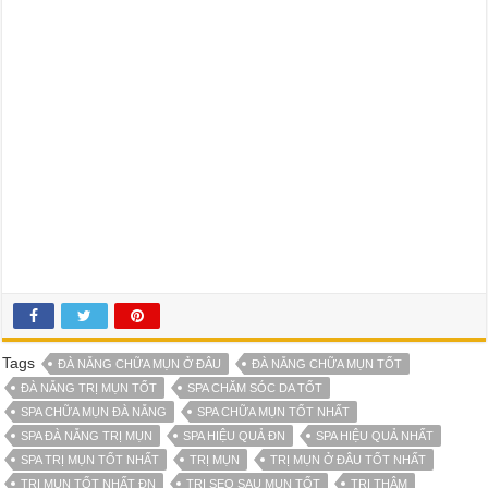
Tags
ĐÀ NẴNG CHỮA MỤN Ở ĐÂU
ĐÀ NẴNG CHỮA MỤN TỐT
ĐÀ NẴNG TRỊ MỤN TỐT
SPA CHĂM SÓC DA TỐT
SPA CHỮA MỤN ĐÀ NẴNG
SPA CHỮA MỤN TỐT NHẤT
SPA ĐÀ NẴNG TRỊ MỤN
SPA HIỆU QUẢ ĐN
SPA HIỆU QUẢ NHẤT
SPA TRỊ MỤN TỐT NHẤT
TRỊ MỤN
TRỊ MỤN Ở ĐÂU TỐT NHẤT
TRỊ MỤN TỐT NHẤT ĐN
TRỊ SẸO SAU MỤN TỐT
TRỊ THÂM