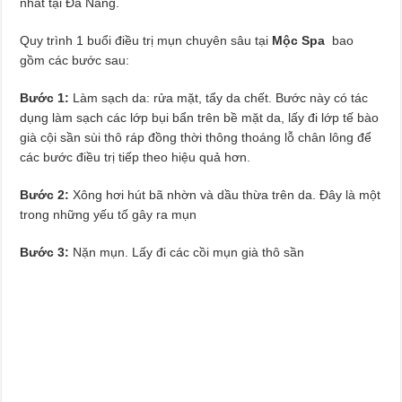
nhất tại Đà Nẵng.
Dịch Vụ Sửa Chữa Ô Tô Tại Nhà Phường Hòa Hưng
Quy trình 1 buổi điều trị mụn chuyên sâu tại
Mộc Spa
bao
gồm các bước sau:
Bước 1:
Làm sạch da: rửa mặt, tẩy da chết. Bước này có tác
dụng làm sạch các lớp bụi bẩn trên bề mặt da, lấy đi lớp tế bào
già cội sần sùi thô ráp đồng thời thông thoáng lỗ chân lông để
các bước điều trị tiếp theo hiệu quả hơn.
Bước 2:
Xông hơi hút bã nhờn và dầu thừa trên da. Đây là một
trong những yếu tố gây ra mụn
Bước 3:
Nặn mụn. Lấy đi các cồi mụn già thô sần