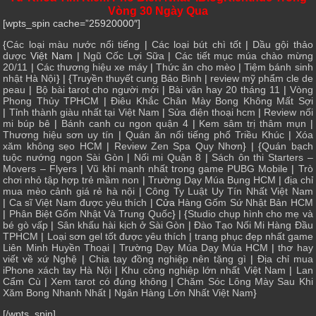
Vòng 30 Ngày Qua
[wpts_spin cache=”25920000″]
{
Các loại màu nước nổi tiếng
|
Các loại bút chì tốt
|
Dầu gội thảo
dược
Việt Nam |
Ngũ Cốc Lợi Sữa
|
Các tiết mục múa chào mừng
20/11
|
Các thương hiệu xe máy
|
Thức ăn cho mèo
|
Tiệm bánh sinh
nhật Hà Nội
} | {
Truyền thuyết cung Bảo Bình
|
review mỹ phẩm cle de
peau
|
Bộ bài tarot cho người mới
|
Bài văn hay 20 tháng 11
|
Vòng
Phong Thủy TPHCM
|
Điêu Khắc Chân Mày Bong Không Mất Sợi
|
Tỉnh thành giàu nhất tại Việt Nam
|
Sửa điện thoại hcm
|
Review nối
mi búp bê
|
Bánh canh cu ngon quận 4
|
Kem sâm trị thâm mụn
|
Thương hiệu sơn uy tín
|
Quán ăn nổi tiếng phố Triều Khúc
|
Xóa
xăm không sẹo HCM
|
Review Zen Spa Quy Nhơn
} | {
Quán bạch
tuộc nướng ngon Sài Gòn
|
Nối mi Quận 8
|
Sách ôn thi Starters –
Movers – Flyers
|
Vũ khí mạnh nhất trong game PUBG Mobile
|
Trò
chơi nhỏ tập hợp trẻ mầm non
|
Trường Dạy Múa Bụng HCM
|
địa chỉ
mua mèo cảnh giá rẻ hà nội
|
Công Ty Luật Uy Tín Nhất Việt Nam
|
Ca sĩ Việt Nam được yêu thích
| Cửa
Hàng Gốm Sứ Nhật Bản HCM
|
Phân Biệt Gốm Nhật Và Trung Quốc
} | {
Studio chụp hình cho mẹ và
bé gò vấp
|
Sân khấu hài kịch ở Sài Gòn
|
Đào Tạo Nối Mi Hàng Đầu
TPHCM
|
Loại sơn gel tốt được yêu thích
|
trang phục đẹp nhất game
Liên Minh Huyền Thoại
|
Trường Dạy Múa Dạy Múa HCM
|
thơ hay
viết về xứ Nghệ
|
Chia tay đồng nghiệp nên tặng gì
|
Địa chỉ mua
iPhone xách tay Hà Nội
|
Khu công nghiệp lớn nhất Việt Nam
|
Lan
Cẩm Cù
|
Xem tarot có đúng không
|
Chăm Sóc Lông Mày Sau Khi
Xăm Bong Nhanh Nhất
|
Ngân Hàng Lớn Nhất Việt Nam
}
[/wpts_spin]