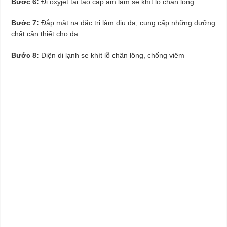
Bước 6:
Đi oxyjet tái tạo cấp ẩm làm se khít lỗ chân lông
Bước 7:
Đắp mặt nạ đặc trị làm dịu da, cung cấp những dưỡng
chất cần thiết cho da.
Bước 8:
Điện di lạnh se khít lỗ chân lông, chống viêm