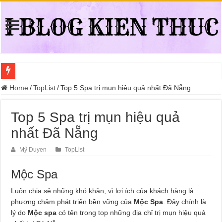
Địa điểm đổi bằng lái xe ô tô quá hạn đáng tin cậy tại Quận 3
Home
/
TopList
/
Top 5 Spa trị mụn hiệu quả nhất Đã Nẵng
Trung tâm nào học thi giấy phép lái xe hạng A (A2 cũ), A1 uy tín tại Hồ Ch
Top 5 Spa trị mụn hiệu quả
Dịch Vụ Chăm Sóc Ô Tô Tận Nhà Phường An Lạc HCM
nhất Đã Nẵng
Đồng Hồ Tại Kronos Luxury Timepieces Có Cam Kết Chính Hãng Không?
Gợi Ý Các Trường Trung Cấp Nghề Uy Tín Tại Nghệ An Nên Tham Khảo
Mỹ Duyen
TopList
Top 8 Xưởng Chuyên May Đồng Phục Theo Yêu Cầu Tại Phường Bàn Cờ
Mộc Spa
Sửa Chữa Ô Tô Lưu Động Có Bảo Hiểm Phường Đông Hưng Thuận
Luôn chia sẻ những khó khăn, vì lợi ích của khách hàng là
Chăm Sóc Ô Tô Lưu Động Tại Nhà Phường Phú Thọ HCM
phương châm phát triển bền vững của
Mộc Spa
. Đây chính là
lý do
Mộc spa
có tên trong top những địa chỉ trị mụn hiệu quả
Trung Tâm Đào Tạo Sát Hạch Lái Xe C1 Uy Tín Tại Thành Phố Thủ Đức,