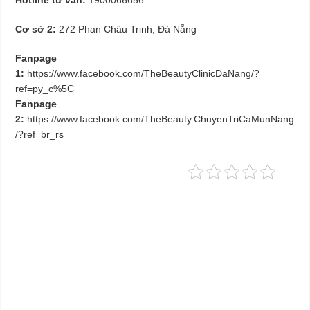
Cơ sở 2:
272 Phan Châu Trinh, Đà Nẵng
Fanpage
1:
https://www.facebook.com/TheBeautyClinicDaNang/?
ref=py_c%5C
Fanpage
2:
https://www.facebook.com/TheBeauty.ChuyenTriCaMunNang
/?ref=br_rs