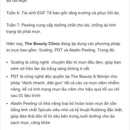
bỏ cồi mụn.
Tuần 6: Tái sinh EGF Tế bào gốc tăng trưởng và phục hồi da.
Tuần 7: Peeling cung cấp dưỡng chất cho da, chống lại tình
trạng tái phát mụn.
Hiện nay,
The Beauty Clinic
đang áp dụng các phương pháp
trị mụn bao gồm: Scaling, PDT và Aladin Peeling. Trong đó:
Scaling là công nghệ chuyên đặc trị mụn đầu đen, giúp bạn
sớm sở hữu làn da trắng sáng không tì vết
PDT là công nghệ độc quyền tại The Beauty & Wonjin cho
phép “đánh nhanh, diệt gọn” tất cả các ca mụn viêm nhiễm
nặng, kể cả tình trạng mụn lâu năm cho hiệu quả tối ưu chỉ
sau 01 liệu trình
Aladin Peeling có khả năng loại bỏ hoàn toàn mụn ẩn sần
bằng tinh chất Spicule siêu nhỏ và kỹ thuật Rubbing đặc biệt,
giúp đào thải độc tố từ sâu bên trong,nuôi dưỡng cho da
sạch mụn, căng khỏe