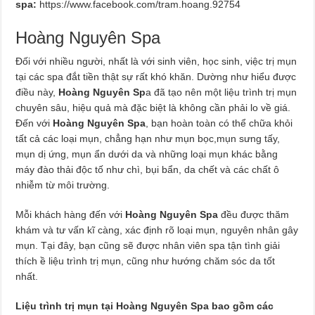
spa:
https://www.facebook.com/tram.hoang.92754
Hoàng Nguyên Spa
Đối với nhiều người, nhất là với sinh viên, học sinh, việc trị mụn
tại các spa đắt tiền thật sự rất khó khăn. Dường như hiểu được
điều này,
Hoàng Nguyên Sp
a đã tạo nên một liệu trình trị mụn
chuyên sâu, hiệu quả mà đặc biệt là không cần phải lo về giá.
Đến với
Hoàng Nguyên Spa
, bạn hoàn toàn có thể chữa khỏi
tất cả các loại mụn, chẳng hạn như mụn bọc,mụn sưng tấy,
mụn dị ứng, mụn ẩn dưới da và những loại mụn khác bằng
máy đào thải độc tố như chì, bụi bẩn, da chết và các chất ô
nhiễm từ môi trường.
Mỗi khách hàng đến với
Hoàng Nguyên Spa
đều được thăm
khám và tư vấn kĩ càng, xác định rõ loại mụn, nguyên nhân gây
mụn. Tại đây, bạn cũng sẽ được nhân viên spa tận tình giải
thích ề liệu trình trị mụn, cũng như hướng chăm sóc da tốt
nhất.
Liệu trình trị mụn tại
Hoàng Nguyên Spa
bao gồm các