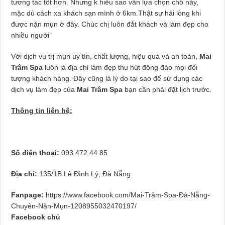
tương tác tốt hơn. Nhưng k hiểu sao vẫn lựa chọn chỗ này,
mặc dù cách xa khách sạn mình ở 6km.Thật sự hài lòng khi
được nặn mụn ở đây. Chúc chị luôn đắt khách và làm đẹp cho
nhiều người”
Với dịch vụ trị mụn uy tín, chất lượng, hiệu quả và an toàn,
Mai
Trâm Spa
luôn là địa chỉ làm đẹp thu hút đông đảo mọi đối
tượng khách hàng. Đây cũng là lý do tại sao để sử dụng các
dịch vụ làm đẹp của
Mai Trâm Spa
bạn cần phải đặt lịch trước.
Thông tin liên hệ:
Số điện thoại:
093 472 44 85
Địa chỉ:
135/1B Lê Đình Lý, Đà Nẵng
Fanpage:
https://www.facebook.com/Mai-Trâm-Spa-Đà-Nẵng-
Chuyên-Nặn-Mụn-1208955032470197/
Facebook chủ