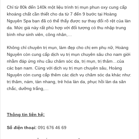
Chỉ từ 80k đến 140k một liệu trình trị mụn phun oxy cung cấp
khoáng chất cần thiết cho da từ 7 đến 9 bước tại Hoàng
Nguyên Spa bạn đã có thể thấy được sự thay đổi rõ rệt của làn
da. Mức giá này rất phù hợp với đối tượng có thu nhập trung
bình như sinh viên, công nhân,…
Không chỉ chuyên trị mụn, làm đẹp cho chị em phụ nữ, Hoàng
Nguyên còn cung cấp dịch vụ trị mụn chuyên sâu cho nam giới
nhằm đáp ứng nhu cầu chăm sóc da, trị mụn, trị thâm…của
các bạn nam. Cùng với dịch vụ trị mụn chuyên sâu, Hoàng
Nguyên còn cung cấp thêm các dịch vụ chăm sóc da khác như:
trị thâm, nám, tàn nhang, trẻ hóa làn da, phục hồi làn da săn
chắc, dưỡng trắng,…
Thông tin liên hệ:
Số điện thoại:
091 676 46 69