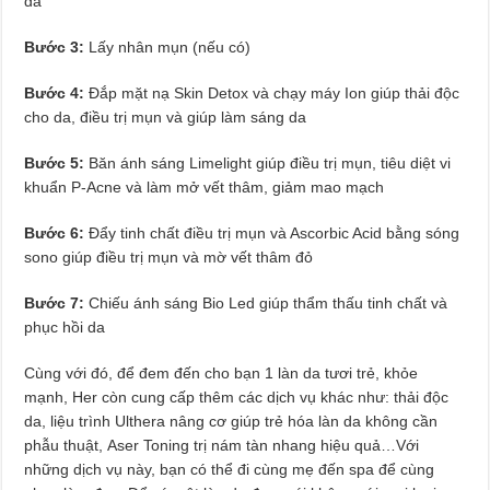
da
Bước 3:
Lấy nhân mụn (nếu có)
Bước 4:
Đắp mặt nạ Skin Detox và chạy máy Ion giúp thải độc
cho da, điều trị mụn và giúp làm sáng da
Bước 5:
Băn ánh sáng Limelight giúp điều trị mụn, tiêu diệt vi
khuẩn P-Acne và làm mở vết thâm, giảm mao mạch
Bước 6:
Đẩy tinh chất điều trị mụn và Ascorbic Acid bằng sóng
sono giúp điều trị mụn và mờ vết thâm đỏ
Bước 7:
Chiếu ánh sáng Bio Led giúp thẩm thấu tinh chất và
phục hồi da
Cùng với đó, để đem đến cho bạn 1 làn da tươi trẻ, khỏe
mạnh, Her còn cung cấp thêm các dịch vụ khác như: thải độc
da, liệu trình Ulthera nâng cơ giúp trẻ hóa làn da không cần
phẫu thuật, Aser Toning trị nám tàn nhang hiệu quả…Với
những dịch vụ này, bạn có thể đi cùng mẹ đến spa để cùng