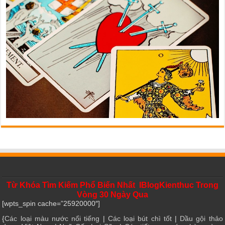
Từ Khóa Tìm Kiếm Phổ Biến Nhất IBlogKienthuc Trong
Vòng 30 Ngày Qua
[wpts_spin cache=”25920000″]
{
Các loại màu nước nổi tiếng
|
Các loại bút chì tốt
|
Dầu gội thảo