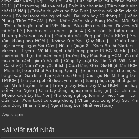
dược
Việt Nam |
Ngũ Cốc Lợi Sữa
|
Các tiết mục múa chào mừng
20/11
|
Các thương hiệu xe máy
|
Thức ăn cho mèo
|
Tiệm bánh sinh
nhật Hà Nội
} | {
Truyền thuyết cung Bảo Bình
|
review mỹ phẩm cle de
peau
|
Bộ bài tarot cho người mới
|
Bài văn hay 20 tháng 11
|
Vòng
Phong Thủy TPHCM
|
Điêu Khắc Chân Mày Bong Không Mất Sợi
|
Tỉnh thành giàu nhất tại Việt Nam
|
Sửa điện thoại hcm
|
Review nối
mi búp bê
|
Bánh canh cu ngon quận 4
|
Kem sâm trị thâm mụn
|
Thương hiệu sơn uy tín
|
Quán ăn nổi tiếng phố Triều Khúc
|
Xóa
xăm không sẹo HCM
|
Review Zen Spa Quy Nhơn
} | {
Quán bạch
tuộc nướng ngon Sài Gòn
|
Nối mi Quận 8
|
Sách ôn thi Starters –
Movers – Flyers
|
Vũ khí mạnh nhất trong game PUBG Mobile
|
Trò
chơi nhỏ tập hợp trẻ mầm non
|
Trường Dạy Múa Bụng HCM
|
địa chỉ
mua mèo cảnh giá rẻ hà nội
|
Công Ty Luật Uy Tín Nhất Việt Nam
|
Ca sĩ Việt Nam được yêu thích
| Cửa
Hàng Gốm Sứ Nhật Bản HCM
|
Phân Biệt Gốm Nhật Và Trung Quốc
} | {
Studio chụp hình cho mẹ và
bé gò vấp
|
Sân khấu hài kịch ở Sài Gòn
|
Đào Tạo Nối Mi Hàng Đầu
TPHCM
|
Loại sơn gel tốt được yêu thích
|
trang phục đẹp nhất game
Liên Minh Huyền Thoại
|
Trường Dạy Múa Dạy Múa HCM
|
thơ hay
viết về xứ Nghệ
|
Chia tay đồng nghiệp nên tặng gì
|
Địa chỉ mua
iPhone xách tay Hà Nội
|
Khu công nghiệp lớn nhất Việt Nam
|
Lan
Cẩm Cù
|
Xem tarot có đúng không
|
Chăm Sóc Lông Mày Sau Khi
Xăm Bong Nhanh Nhất
|
Ngân Hàng Lớn Nhất Việt Nam
}
[/wpts_spin]
Bài Viết Mới Nhất