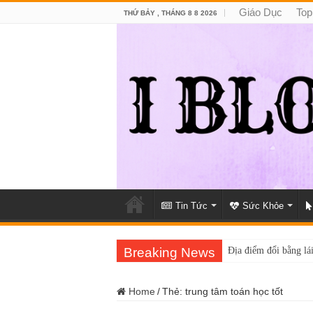
Giáo Dục
Top
THỨ BẢY , THÁNG 8 8 2026
Tin Tức
Sức Khỏe
Breaking News
Địa điểm đổi bằng lái
Home
/
Thẻ:
trung tâm toán học tốt