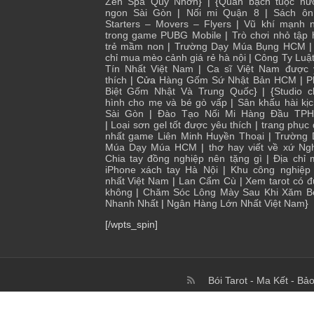
Zen Spa Quy Nhơn
} | {
Quán bạch tuộc nư
ngon Sài Gòn
|
Nối mi Quận 8
|
Sách ôn
Starters – Movers – Flyers
|
Vũ khí mạnh n
trong game PUBG Mobile
|
Trò chơi nhỏ tập
trẻ mầm non
|
Trường Dạy Múa Bụng HCM
chỉ mua mèo cảnh giá rẻ hà nội
|
Công Ty Luậ
Tín Nhất Việt Nam
|
Ca sĩ Việt Nam được 
thích
| Cửa
Hàng Gốm Sứ Nhật Bản HCM
|
P
Biệt Gốm Nhật Và Trung Quốc
} | {
Studio 
hình cho mẹ và bé gò vấp
|
Sân khấu hài kị
Sài Gòn
|
Đào Tạo Nối Mi Hàng Đầu TP
|
Loại sơn gel tốt được yêu thích
|
trang phục
nhất game Liên Minh Huyền Thoại
|
Trường 
Múa Dạy Múa HCM
|
thơ hay viết về xứ Ng
Chia tay đồng nghiệp nên tặng gì
|
Địa chỉ
iPhone xách tay Hà Nội
|
Khu công nghiệp 
nhất Việt Nam
|
Lan Cẩm Cù
|
Xem tarot có 
không
|
Chăm Sóc Lông Mày Sau Khi Xăm B
Nhanh Nhất
|
Ngân Hàng Lớn Nhất Việt Nam
}
[/wpts_spin]
Bói Tarot
-
Ma Kết
-
Bảo
© Copyright 2017 To 2026, I Blog Kiến Thức