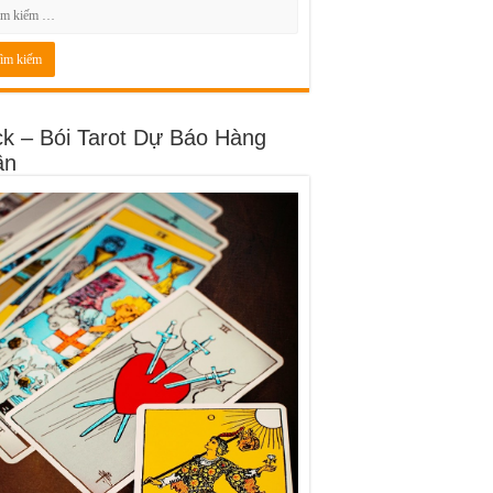
ck – Bói Tarot Dự Báo Hàng
ần