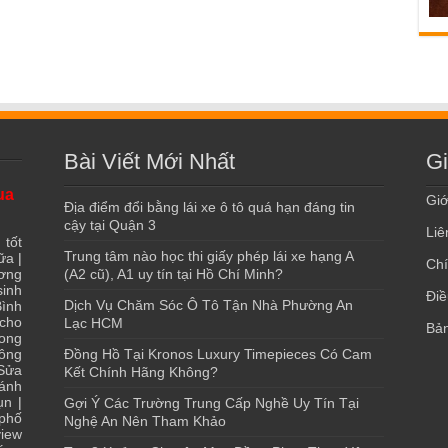
Bài Viết Mới Nhất
Gi
ua
Giớ
Địa điểm đổi bằng lái xe ô tô quá hạn đáng tin
cậy tại Quận 3
Liê
 tốt
Trung tâm nào học thi giấy phép lái xe hạng A
ữa
|
Chí
ơng
(A2 cũ), A1 uy tín tại Hồ Chí Minh?
sinh
Điề
Dịch Vụ Chăm Sóc Ô Tô Tận Nhà Phường An
ình
 cho
Lạc HCM
Bản
ong
ông
Đồng Hồ Tại Kronos Luxury Timepieces Có Cam
Sửa
Kết Chính Hãng Không?
ánh
ụn
|
Gợi Ý Các Trường Trung Cấp Nghề Uy Tín Tại
 phố
Nghệ An Nên Tham Khảo
iew