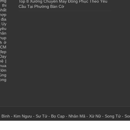
ớng
Top 8 Xưởng Chuyên May Đồng Phục Theo Yêu
 thi
Cầu Tại Phường Bàn Cờ
hất
 hợp
|
địa
t Uy
yêu
hân
chụp
ch ở
HCM
 đẹp
Dạy
hệ
|
 mua
lớn
đúng
ong
 Bình
-
Kim Ngưu
-
Sư Tử
-
Bọ Cạp
-
Nhân Mã
-
Xử Nữ
-
Song Tử
-
So
 - Chia Sẻ Kiến Thức Của Bạn - Của Tôi Tại Đây