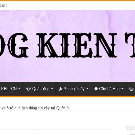
List
KH – CN
Quà Tặng
Phong Thủy
Cây Lá Hoa
 xe ô tô quá hạn đáng tin cậy tại Quận 3