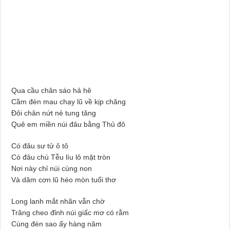
Qua cầu chân sáo hả hê
Cầm đèn mau chạy lũ về kịp chăng
Đôi chân nứt nẻ tung tăng
Quê em miền núi đâu bằng Thủ đô
Có đâu sư tử ô tô
Có đâu chú Tễu líu lô mặt tròn
Nơi này chỉ núi cùng non
Và dăm cơn lũ héo mòn tuổi thơ
Long lanh mắt nhãn vẫn chờ
Trăng cheo đỉnh núi giấc mơ có rằm
Cùng đèn sao ấy hàng năm