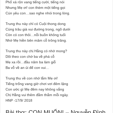
Phố xá rộn vang tiếng cười, tiếng nói
Nhưng Mẹ ơi! con thèm một tiếng gọi
Cún yêu con…sao nghe nhói trong lòng.
Trung thu này chỉ có Cuội thong dong
Cùng trâu già vui đường trong, ngõ dưới
Còn có con thôi…nỗi buồn không tuổi
Nhớ Mẹ hiền bên mâm cỗ trông trăng.
Trung thu này chị Hằng có nhớ mong?
Dõi theo con chờ ba về phá cỗ
Mẹ xa rồi…đầu năm ba làm giỗ
Ba vỗ về an ủi để con vui…
Trung thu về con nhớ lắm Mẹ ơi!
Tiếng trống vang giờ chơi vơi đêm lặng
Con ước gì Mẹ đêm nay không vắng
Chị Hằng vui thêm đằm thắm mỗi ngày.
HNP -17/9/ 2018
Bài thơ: CON MUỐN! – Nguyễn Đình