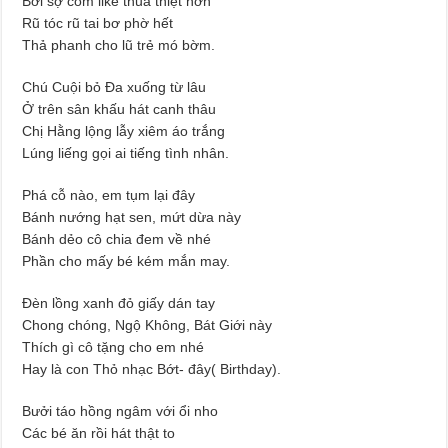
Bởi sợ còm like thua thiệt hơn
Rũ tóc rũ tai bơ phờ hết
Thả phanh cho lũ trẻ mó bờm.
Chú Cuội bỏ Đa xuống từ lâu
Ở trên sân khấu hát canh thâu
Chị Hằng lộng lẫy xiêm áo trắng
Lúng liếng gọi ai tiếng tình nhân.
Phá cỗ nào, em tụm lại đây
Bánh nướng hạt sen, mứt dừa này
Bánh dẻo cô chia đem về nhé
Phần cho mấy bé kém mắn may.
Đèn lồng xanh đỏ giấy dán tay
Chong chóng, Ngộ Không, Bát Giới này
Thích gì cô tặng cho em nhé
Hay là con Thỏ nhạc Bớt- đây( Birthday).
Bưởi táo hồng ngâm với ổi nho
Các bé ăn rồi hát thật to