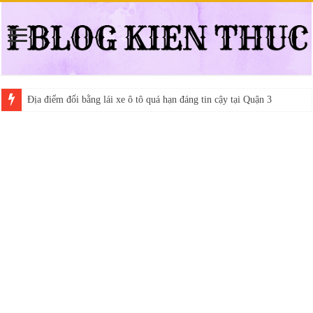
Địa điểm đổi bằng lái xe ô tô quá hạn đáng tin cậy tại Quận 3
Trung tâm nào học thi giấy phép lái xe hạng A (A2 cũ), A1 uy tín tại 