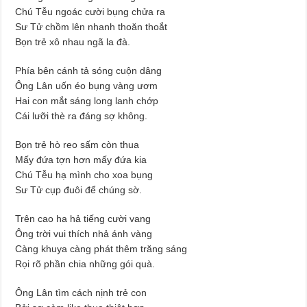
Chú Tễu ngoác cười bụng chửa ra
Sư Tử chồm lên nhanh thoăn thoắt
Bọn trẻ xô nhau ngã la đà.
Phía bên cánh tả sóng cuộn dâng
Ông Lân uốn éo bụng vàng ươm
Hai con mắt sáng long lanh chớp
Cái lưỡi thè ra đáng sợ không.
Bọn trẻ hò reo sấm còn thua
Mấy đứa tợn hơn mấy đứa kia
Chú Tễu hạ mình cho xoa bụng
Sư Tử cụp đuôi để chúng sờ.
Trên cao ha hả tiếng cười vang
Ông trời vui thích nhả ánh vàng
Càng khuya càng phát thêm trăng sáng
Rọi rõ phần chia những gói quà.
Ông Lân tìm cách nịnh trẻ con