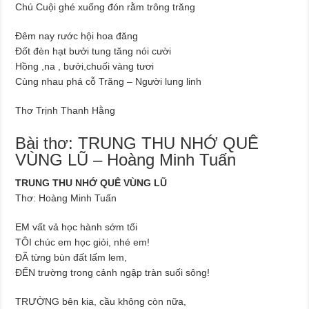
Chú Cuội ghé xuống đón rằm trông trăng
Đêm nay rước hội hoa đăng
Đốt đèn hạt bưởi tung tăng nói cười
Hồng ,na , bưởi,chuối vàng tươi
Cùng nhau phá cỗ Trăng – Người lung linh
Thơ Trịnh Thanh Hằng
Bài thơ: TRUNG THU NHỚ QUÊ
VÙNG LŨ – Hoàng Minh Tuấn
TRUNG THU NHỚ QUÊ VÙNG LŨ
Thơ: Hoàng Minh Tuấn
EM vất vả học hành sớm tối
TÔI chúc em học giỏi, nhé em!
ĐÃ từng bùn đất lấm lem,
ĐẾN trường trong cảnh ngập tràn suối sông!
TRƯỜNG bên kia, cầu không còn nữa,