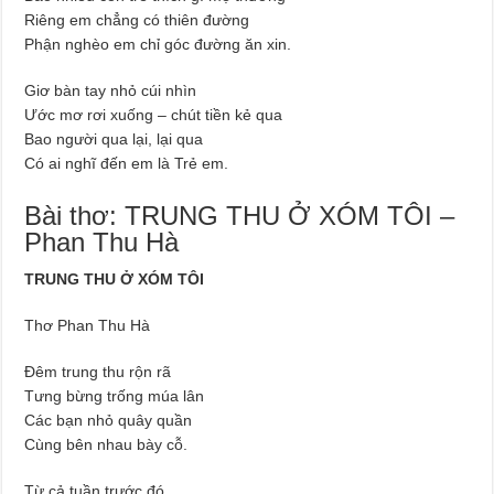
Riêng em chẳng có thiên đường
Phận nghèo em chỉ góc đường ăn xin.
Giơ bàn tay nhỏ cúi nhìn
Ước mơ rơi xuống – chút tiền kẻ qua
Bao người qua lại, lại qua
Có ai nghĩ đến em là Trẻ em.
Bài thơ: TRUNG THU Ở XÓM TÔI –
Phan Thu Hà
TRUNG THU Ở XÓM TÔI
Thơ Phan Thu Hà
Đêm trung thu rộn rã
Tưng bừng trống múa lân
Các bạn nhỏ quây quần
Cùng bên nhau bày cỗ.
Từ cả tuần trước đó