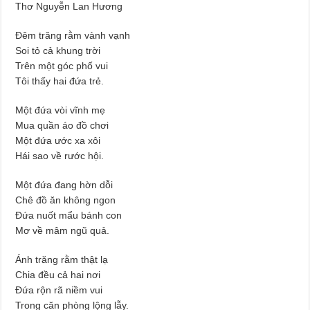
Thơ Nguyễn Lan Hương
Đêm trăng rằm vành vạnh
Soi tỏ cả khung trời
Trên một góc phố vui
Tôi thấy hai đứa trẻ.
Một đứa vòi vĩnh mẹ
Mua quần áo đồ chơi
Một đứa ước xa xôi
Hái sao về rước hội.
Một đứa đang hờn dỗi
Chê đồ ăn không ngon
Đứa nuốt mẩu bánh con
Mơ về mâm ngũ quả.
Ánh trăng rằm thật lạ
Chia đều cả hai nơi
Đứa rộn rã niềm vui
Trong căn phòng lộng lẫy.