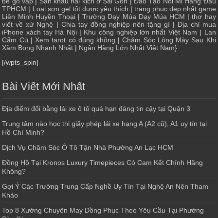
bé gò vấp
|
Sân khấu hài kịch ở Sài Gòn
|
Đào Tạo Nối Mi Hàng Đầu
TPHCM
|
Loại sơn gel tốt được yêu thích
|
trang phục đẹp nhất game
Liên Minh Huyền Thoại
|
Trường Dạy Múa Dạy Múa HCM
|
thơ hay
viết về xứ Nghệ
|
Chia tay đồng nghiệp nên tặng gì
|
Địa chỉ mua
iPhone xách tay Hà Nội
|
Khu công nghiệp lớn nhất Việt Nam
|
Lan
Cẩm Cù
|
Xem tarot có đúng không
|
Chăm Sóc Lông Mày Sau Khi
Xăm Bong Nhanh Nhất
|
Ngân Hàng Lớn Nhất Việt Nam
}
[/wpts_spin]
Bài Viết Mới Nhất
Địa điểm đổi bằng lái xe ô tô quá hạn đáng tin cậy tại Quận 3
Trung tâm nào học thi giấy phép lái xe hạng A (A2 cũ), A1 uy tín tại
Hồ Chí Minh?
Dịch Vụ Chăm Sóc Ô Tô Tận Nhà Phường An Lạc HCM
Đồng Hồ Tại Kronos Luxury Timepieces Có Cam Kết Chính Hãng
Không?
Gợi Ý Các Trường Trung Cấp Nghề Uy Tín Tại Nghệ An Nên Tham
Khảo
Top 8 Xưởng Chuyên May Đồng Phục Theo Yêu Cầu Tại Phường