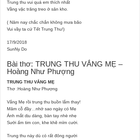
Trung thu vui quá em thích nhất
Vằng vặc trăng treo ở sân kho.
( Năm nay chắc chắn không mưa bão
Vui vầy ta cứ Tết Trung Thu!)
17/9/2018
SunNy Do
Bài thơ: TRUNG THU VẮNG MẸ –
Hoàng Như Phượng
TRUNG THU VẮNG MẸ
Thơ :Hoàng Như Phượng
Vắng Mẹ rồi trung thu buồn lắm thay!
Mâm cỗ đầy…nhớ sao ngày có Mẹ
Ánh mắt dịu dàng, bàn tay nhè nhẹ
Sưởi ấm tim con, khe khẽ mỉm cười.
Trung thu này dù có rất đông người