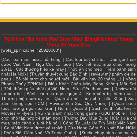
Từ Khóa Tìm Kiếm Phổ Biến Nhất IBlogKienthuc Trong
Vòng 30 Ngày Qua
[wpts_spin cache=”25920000″]
{
Các loại màu nước nổi tiếng
|
Các loại bút chì tốt
|
Dầu gội thảo
dược
Việt Nam |
Ngũ Cốc Lợi Sữa
|
Các tiết mục múa chào mừng
20/11
|
Các thương hiệu xe máy
|
Thức ăn cho mèo
|
Tiệm bánh sinh
nhật Hà Nội
} | {
Truyền thuyết cung Bảo Bình
|
review mỹ phẩm cle de
peau
|
Bộ bài tarot cho người mới
|
Bài văn hay 20 tháng 11
|
Vòng
Phong Thủy TPHCM
|
Điêu Khắc Chân Mày Bong Không Mất Sợi
|
Tỉnh thành giàu nhất tại Việt Nam
|
Sửa điện thoại hcm
|
Review nối
mi búp bê
|
Bánh canh cu ngon quận 4
|
Kem sâm trị thâm mụn
|
Thương hiệu sơn uy tín
|
Quán ăn nổi tiếng phố Triều Khúc
|
Xóa
xăm không sẹo HCM
|
Review Zen Spa Quy Nhơn
} | {
Quán bạch
tuộc nướng ngon Sài Gòn
|
Nối mi Quận 8
|
Sách ôn thi Starters –
Movers – Flyers
|
Vũ khí mạnh nhất trong game PUBG Mobile
|
Trò
chơi nhỏ tập hợp trẻ mầm non
|
Trường Dạy Múa Bụng HCM
|
địa chỉ
mua mèo cảnh giá rẻ hà nội
|
Công Ty Luật Uy Tín Nhất Việt Nam
|
Ca sĩ Việt Nam được yêu thích
| Cửa
Hàng Gốm Sứ Nhật Bản HCM
|
Phân Biệt Gốm Nhật Và Trung Quốc
} | {
Studio chụp hình cho mẹ và