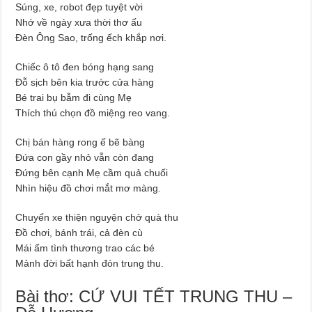
Súng, xe, robot đẹp tuyệt vời
Nhớ về ngày xưa thời thơ ấu
Đèn Ông Sao, trống ếch khắp nơi.
Chiếc ô tô đen bóng hạng sang
Đỗ sịch bên kia trước cửa hàng
Bé trai bụ bẫm đi cùng Mẹ
Thích thú chọn đồ miệng reo vang.
Chị bán hàng rong ế bẽ bàng
Đứa con gầy nhỏ vẫn còn đang
Đứng bên cạnh Mẹ cầm quả chuối
Nhìn hiệu đồ chơi mắt mơ màng.
Chuyến xe thiện nguyện chở quà thu
Đồ chơi, bánh trái, cả đèn cù
Mái ấm tình thương trao các bé
Mảnh đời bất hạnh đón trung thu.
Bài thơ: CỨ VUI TẾT TRUNG THU –