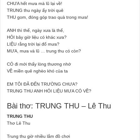
CHƯA hết mưa mà lũ lại về!
TRUNG thu ngày ấy trời quê
THU gom, đóng góp trao quà trong mưa!
ANH thì thế, ngày xưa là thế,
HỎI bây giờ liệu có khác xưa?
LIỆU rằng trời lại đổ mưa?
MƯA, mưa và lũ … trung thu có còn?
CÓ đi mới thấy lòng thương nhớ
VỀ miền quê nghèo khó của ta
EM TÔI ĐÃ ĐẾN TRƯỜNG CHƯA?
TRUNG THU ANH HỎI LIỆU MƯA CÓ VỀ?
Bài thơ: TRUNG THU – Lê Thu
TRUNG THU
Thơ Lê Thu
Trung thu giờ nhiều lắm đồ chơi