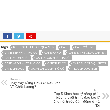
Tags
BEST CAFE THE OLD QUARTER
CAFE
CAFE CỔ KÍNH
CAFE ĐẸP NHẤT PHỐ CỔ
CAFE HÀ NỘI
CAFE IN THE OLD QUARTER
CAFE NGON NHẤT
CAFE NGON NHẤT HÀ NỘI
CAFE NGON NHẤT PHỐ CỔ
CAFE PHỐ CỔ
CAFE THE OLD QUARTER
CAFE VINTAGE
QUÁN CAFE ĐẸP PHỐ CỔ
THE OLD QUARTER
Previous
May Váy Đồng Phục Ở Đâu Đẹp
Và Chất Lượng?
Next
Top 5 Khóa học kỹ năng phát
biểu, thuyết trình, đào tạo kĩ
năng nói trước đám đông ở Hà
Nội