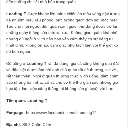
đến những chi tiết nhỏ bên trong quán.
Loading T
được khoác lên mình chiếc áo màu vàng đặc trưng
đã nhuốm màu rêu phong, bức tường gạch đơn sơ, mộc mạc.
Tạo cho mọi người đến quán cảm giác như đang được trở lại
những ngày tháng của thời xa xưa. Không gian quán khá nhỏ
nhưng dù ngồi ở vị trí nào bạn vẫn cảm thấy có sự riêng tư
nhất định, không ồn ào, cảm giác như tách biệt với thế giới xô
bồ bên ngoài.
Đồ uống ở
Loading T
rất đa dạng, giá cả cũng không quá đắt
và đặc biệt được làm bởi anh chủ quán rất dễ thương, vui vẻ ,
rất thân thiện. Ngồi ở quán thưởng thức ly đồ uống, đắm chìm
vào những bản nhạc cổ và cho cơ thể thư giãn sau những giờ
học tập, làm việc căng thẳng thì không còn gì tuyệt vời hơn.
Tên quán: Loading T
Fanpage:
https://www.facebook.com/cfLoadingT/
Địa chỉ:
Số 8 Chân Cầm