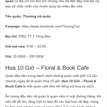
quán
có địa chỉ hơi khó tìm nhưng nếu đã đến đây một lần rồi,
bạn sẽ chắc chắn còn muốn quay lại nhiều lần nữa.
Tên quán: Thưởng trà quán
Fanpage:
https://www.facebook.com/ThuongTra/
Địa chỉ:
P301 TT 2 Tông Đản
Giờ mở cửa:
8:00 – 22:00
Giá:
15.000đ – 200.000đ
Hoa 10 Giờ – Floral & Book Cafe
Quán đầu tiên trong danh sách những quán cafe phố Cổ cần
checkin ngay đó là quán Hoa 10 giờ.
Hoa 10 Giờ – Floral &
Book Cafe
là một quán cafe khá nổi tiếng với hoa và sách.
Ấn tượng đầu tiên về quán là quán nằm ở mặt đường Hàng Vôi
nên rất dễ tìm, tầng một có bán đủ các loại hoa rất đẹp, trang
trí đơn giản nhưng xinh vô cùng; tầng 2 là cafe sách, không