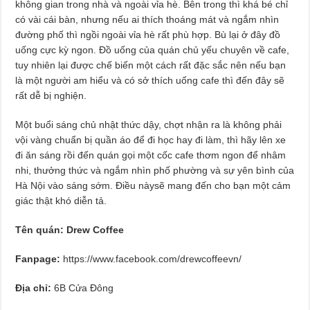
không gian trong nhà và ngoài vỉa hè. Bên trong thì khá bé chỉ
có vài cái bàn, nhưng nếu ai thích thoáng mát và ngắm nhìn
đường phố thì ngồi ngoài vỉa hè rất phù hợp. Bù lại ở đây đồ
uống cực kỳ ngon. Đồ uống của quán chủ yếu chuyên về cafe,
tuy nhiên lại được chế biến một cách rất đặc sắc nên nếu bạn
là một người am hiểu và có sở thích uống cafe thì đến đây sẽ
rất dễ bị nghiện.
Một buổi sáng chủ nhật thức dậy, chợt nhận ra là không phải
vội vàng chuẩn bị quần áo để đi học hay đi làm, thì hãy lên xe
đi ăn sáng rồi đến quán gọi một cốc cafe thơm ngon để nhâm
nhi, thưởng thức và ngắm nhìn phố phường và sự yên bình của
Hà Nội vào sáng sớm. Điều nàysẽ mang đến cho bạn một cảm
giác thật khó diễn tả.
Tên quán: Drew Coffee
Fanpage:
https://www.facebook.com/drewcoffeevn/
Địa chỉ:
6B Cửa Đông