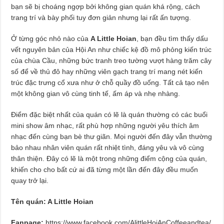
bạn sẽ bị choáng ngợp bởi không gian quán khá rộng, cách
trang trí và bày phối tuy đơn giản nhưng lại rất ấn tượng.
Ở từng góc nhỏ nào của
A Little Hoian
, bạn đều tìm thấy dấu
vết nguyên bản của Hội An như chiếc kệ đồ mô phỏng kiến trúc
của chùa Cầu, những bức tranh treo tường vượt hàng trăm cây
số để về thủ đô hay những viên gạch trang trí mang nét kiến
trúc đặc trưng cổ xưa như ở chỗ quầy đồ uống. Tất cả tạo nên
một không gian vô cùng tinh tế, ấm áp và nhẹ nhàng.
Điểm đặc biệt nhất của quán có lẽ là quán thường có các buổi
mini show âm nhạc, rất phù hợp những người yêu thích âm
nhạc đến cùng bạn bè thư giãn. Mọi người đến đây vẫn thường
bảo nhau nhân viên quán rất nhiệt tình, đáng yêu và vô cùng
thân thiện. Đây có lẽ là một trong những điểm cộng của quán,
khiến cho cho bất cứ ai đã từng một lần đến đây đều muốn
quay trở lại.
Tên quán: A Little Hoian
Fanpage:
https://www.facebook.com/AlittleHoiAnCoffeeandtea/