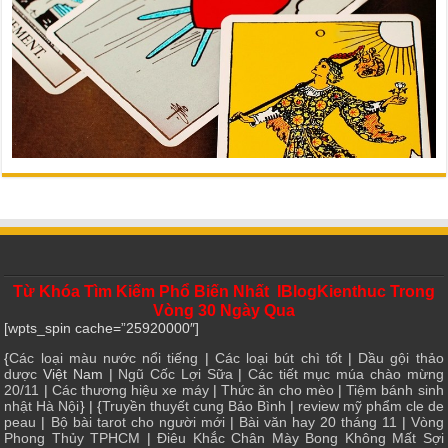
Từ Khóa Tìm Kiếm Phổ Biến Nhất IBlogKienthuc Trong
Vòng 30 Ngày Qua
[wpts_spin cache=”25920000″]
{
Các loại màu nước nổi tiếng
|
Các loại bút chì tốt
|
Dầu gội thảo
dược
Việt Nam |
Ngũ Cốc Lợi Sữa
|
Các tiết mục múa chào mừng
20/11
|
Các thương hiệu xe máy
|
Thức ăn cho mèo
|
Tiệm bánh sinh
nhật Hà Nội
} | {
Truyền thuyết cung Bảo Bình
|
review mỹ phẩm cle de
peau
|
Bộ bài tarot cho người mới
|
Bài văn hay 20 tháng 11
|
Vòng
Phong Thủy TPHCM
|
Điêu Khắc Chân Mày Bong Không Mất Sợi