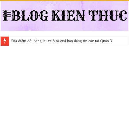
Địa điểm đổi bằng lái xe ô tô quá hạn đáng tin cậy tại Quận 3
Trung tâm nào học thi giấy phép lái xe hạng A (A2 cũ), A1 uy tín tại 