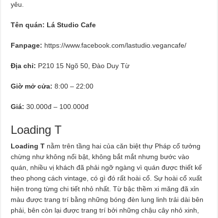
yêu.
Tên quán: Lá Studio Cafe
Fanpage:
https://www.facebook.com/lastudio.vegancafe/
Địa chỉ:
P210 15 Ngõ 50, Đào Duy Từ
Giờ mở cửa:
8:00 – 22:00
Giá:
30.000đ – 100.000đ
Loading T
Loading T
nằm trên tầng hai của căn biệt thự Pháp cổ tưởng
chừng như không nổi bật, không bắt mắt nhưng bước vào
quán, nhiều vị khách đã phải ngỡ ngàng vì quán được thiết kế
theo phong cách vintage, có gì đó rất hoài cổ. Sự hoài cổ xuất
hiện trong từng chi tiết nhỏ nhất. Từ bậc thềm xi măng đã xỉn
màu được trang trí bằng những bóng đèn lung linh trải dài bên
phải, bên còn lại được trang trí bởi những chậu cây nhỏ xinh,