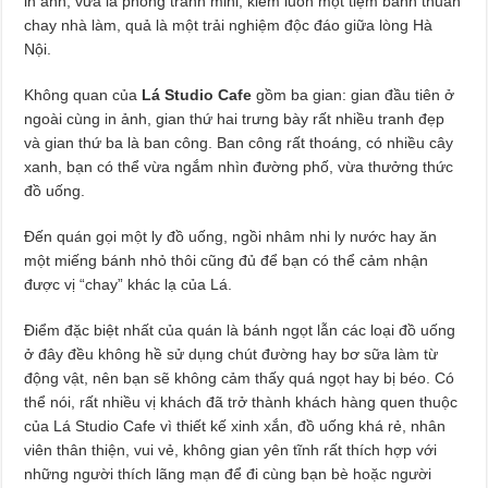
in ảnh, vừa là phòng tranh mini, kiêm luôn một tiệm bánh thuần
chay nhà làm, quả là một trải nghiệm độc đáo giữa lòng Hà
Nội.
Không quan của
Lá Studio Cafe
gồm ba gian: gian đầu tiên ở
ngoài cùng in ảnh, gian thứ hai trưng bày rất nhiều tranh đẹp
và gian thứ ba là ban công. Ban công rất thoáng, có nhiều cây
xanh, bạn có thể vừa ngắm nhìn đường phố, vừa thưởng thức
đồ uống.
Đến quán gọi một ly đồ uống, ngồi nhâm nhi ly nước hay ăn
một miếng bánh nhỏ thôi cũng đủ để bạn có thể cảm nhận
được vị “chay” khác lạ của Lá.
Điểm đặc biệt nhất của quán là bánh ngọt lẫn các loại đồ uống
ở đây đều không hề sử dụng chút đường hay bơ sữa làm từ
động vật, nên bạn sẽ không cảm thấy quá ngọt hay bị béo. Có
thể nói, rất nhiều vị khách đã trở thành khách hàng quen thuộc
của Lá Studio Cafe vì thiết kế xinh xắn, đồ uống khá rẻ, nhân
viên thân thiện, vui vẻ, không gian yên tĩnh rất thích hợp với
những người thích lãng mạn để đi cùng bạn bè hoặc người