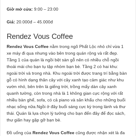
Giờ mở cửa:
9:00 – 23:00
Giá:
20.000đ – 45.000đ
Rendez Vous Coffee
Rendez Vous Coffee
nằm trong ngõ Phất Lộc nhỏ chỉ vừa 1
xe máy đi qua nhưng vào bên trong quán rộng và rất đẹp.
Tầng 1 của quán là ngồi bệt sàn gỗ nên có nhiều chỗ ngồi
thoải mái cho bạn tụ tập nhóm bạn bè. Tầng 2 có hai khu:
ngoài trời và trong nhà. Khu ngoài trời được trang trí bằng bàn
gỗ có hình dạng thân cây với cây xanh tạo cảm giác như khu
vườn nhỏ, bên trên là giếng trời, trồng mấy dàn cây xanh
quanh tường, còn trong nhà là 1 không gian cực rộng với rất
nhiều bàn ghế, sofa, có cả piano và sân khấu cho những buổi
nhạc sống nữa.Ngồi ở đây buổi sáng cực kỳ trong lành và thư
thái. Quán là lựa chọn lý tưởng cho bạn đến đây để đọc sách,
thư giãn hay gặp gỡ bạn bè.
Đồ uống của
Rendez Vous Coffee
cũng được nhận xét là đa