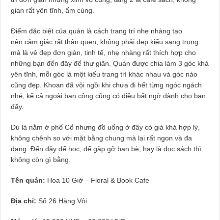
gian rất yên tĩnh, ấm cúng.
Điểm đặc biệt của quán là cách trang trí nhẹ nhàng tạo
nên cảm giác rất thân quen, không phải đẹp kiểu sang trọng
mà là vẻ đẹp đơn giản, tinh tế, nhẹ nhàng rất thích hợp cho
những bạn đến đây để thư giãn. Quán được chia làm 3 góc khá
yên tĩnh, mỗi góc là một kiểu trang trí khác nhau và góc nào
cũng đẹp. Khoan đã vội ngồi khi chưa đi hết từng ngóc ngách
nhé, kể cả ngoài ban công cũng có điều bất ngờ dành cho bạn
đấy.
Dù là nằm ở phố Cổ nhưng đồ uống ở đây có giá khá hợp lý,
không chênh so với mặt bằng chung mà lại rất ngon và đa
dạng. Đến đây để học, để gặp gỡ bạn bè, hay là đọc sách thì
không còn gì bằng.
Tên quán:
Hoa 10 Giờ – Floral & Book Cafe
Địa chỉ:
Số 26 Hàng Vôi