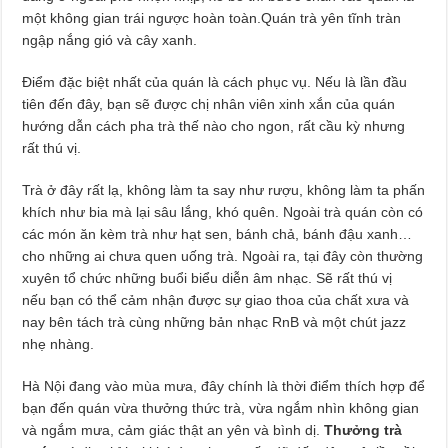
một không gian trái ngược hoàn toàn.Quán trà yên tĩnh tràn
ngập nắng gió và cây xanh.
Điểm đặc biệt nhất của quán là cách phục vụ. Nếu là lần đầu
tiên đến đây, bạn sẽ được chị nhân viên xinh xắn của quán
hướng dẫn cách pha trà thế nào cho ngon, rất cầu kỳ nhưng
rất thú vị.
Trà ở đây rất lạ, không làm ta say như rượu, không làm ta phấn
khích như bia mà lại sâu lắng, khó quên. Ngoài trà quán còn có
các món ăn kèm trà như hạt sen, bánh chả, bánh đậu xanh…
cho những ai chưa quen uống trà. Ngoài ra, tại đây còn thường
xuyên tổ chức những buổi biểu diễn âm nhạc. Sẽ rất thú vị
nếu bạn có thể cảm nhận được sự giao thoa của chất xưa và
nay bên tách trà cùng những bản nhạc RnB và một chút jazz
nhẹ nhàng.
Hà Nội đang vào mùa mưa, đây chính là thời điểm thích hợp để
bạn đến quán vừa thưởng thức trà, vừa ngắm nhìn không gian
và ngắm mưa, cảm giác thật an yên và bình dị.
Thưởng trà