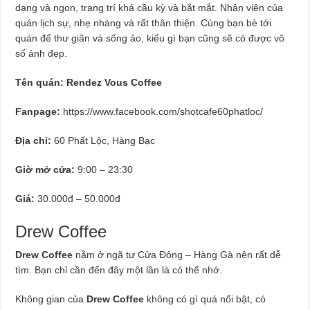
dạng và ngon, trang trí khá cầu kỳ và bắt mắt. Nhân viên của
quán lịch sự, nhẹ nhàng và rất thân thiện. Cùng bạn bè tới
quán để thư giãn và sống ảo, kiểu gì bạn cũng sẽ có được vô
số ảnh đẹp.
Tên quán: Rendez Vous Coffee
Fanpage:
https://www.facebook.com/shotcafe60phatloc/
Địa chỉ:
60 Phất Lộc, Hàng Bạc
Giờ mở cửa:
9:00 – 23:30
Giá:
30.000đ – 50.000đ
Drew Coffee
Drew Coffee
nằm ở ngã tư Cửa Đông – Hàng Gà nên rất dễ
tìm. Bạn chỉ cần đến đây một lần là có thể nhớ.
Không gian của
Drew Coffee
không có gì quá nổi bật, có