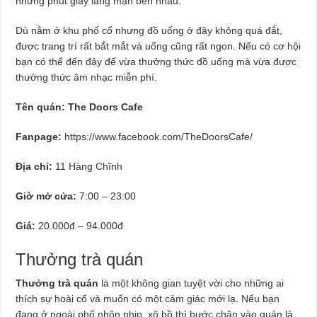
những phút giây lãng mạn bên nhau.
Dù nằm ở khu phố cổ nhưng đồ uống ở đây không quá đắt,
được trang trí rất bắt mắt và uống cũng rất ngon. Nếu có cơ hội
bạn có thể đến đây để vừa thưởng thức đồ uống mà vừa được
thưởng thức âm nhạc miễn phí.
Tên quán: The Doors Cafe
Fanpage:
https://www.facebook.com/TheDoorsCafe/
Địa chỉ:
11 Hàng Chĩnh
Giờ mở cửa:
7:00 – 23:00
Giá:
20.000đ – 94.000đ
Thưởng trà quán
Thưởng trà quán
là một không gian tuyệt vời cho những ai
thích sự hoài cổ và muốn có một cảm giác mới lạ. Nếu bạn
đang ở ngoài phố nhộn nhịp, xô bồ thì bước chân vào quán là