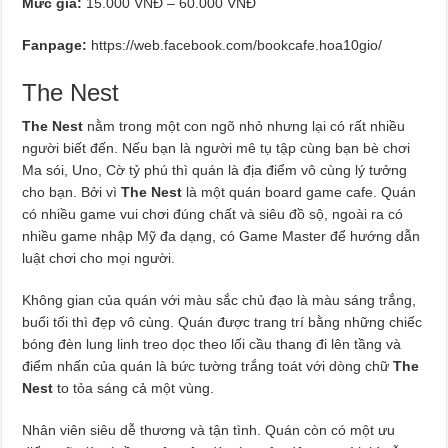
Mức giá:
15.000 VNĐ – 60.000 VNĐ
Fanpage:
https://web.facebook.com/bookcafe.hoa10gio/
The Nest
The Nest
nằm trong một con ngõ nhỏ nhưng lại có rất nhiều
người biết đến. Nếu bạn là người mê tụ tập cùng bạn bè chơi
Ma sói, Uno, Cờ tỷ phú thì quán là địa điểm vô cùng lý tưởng
cho bạn. Bởi vì
The Nest
là một quán board game cafe. Quán
có nhiều game vui chơi đúng chất và siêu đồ sộ, ngoài ra có
nhiều game nhập Mỹ đa dạng, có Game Master để hướng dẫn
luật chơi cho mọi người.
Không gian của quán với màu sắc chủ đạo là màu sáng trắng,
buổi tối thì đẹp vô cùng. Quán được trang trí bằng những chiếc
bóng đèn lung linh treo dọc theo lối cầu thang đi lên tầng và
điểm nhấn của quán là bức tường trắng toát với dòng chữ
The
Nest
to tỏa sáng cả một vùng.
Nhân viên siêu dễ thương và tận tình. Quán còn có một ưu