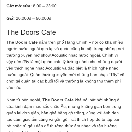
Giờ mở cửa:
8:00 – 23:00
Giá:
20.000đ – 50.000đ
The Doors Cafe
The Doors Cafe
nằm trên phố Hàng Chĩnh – nơi có khá nhiều
người nước ngoài qua lại và quán cũng là một trong những nơi
thường xuyên mở show Acoustic nhạc nước ngoài. Chính vì
vậy nên đây là một quán cafe lý tưởng dành cho những người
yêu thích nghe nhạc Acoustic và đặc biệt là thích nghe nhạc
nước ngoài. Quán thường xuyên mời những ban nhạc “Tây” về
chơi tại quán tại các buổi tối và thường là không thu thêm phí
vào cửa.
Nhìn từ bên ngoài,
The Doors Cafe
khá nổi bật bởi những ô
cửa kính đậm màu sắc châu Âu, nhưng không gian bên trong
quán lại đơn giản, bàn ghế bằng gỗ trắng, cùng với ánh đèn
tạo cảm giác ấm cúng và gần gũi, rất thích hợp để tụ tập bạn
bè hoặc rủ gấu đến để thưởng thức âm nhạc và tận hưởng