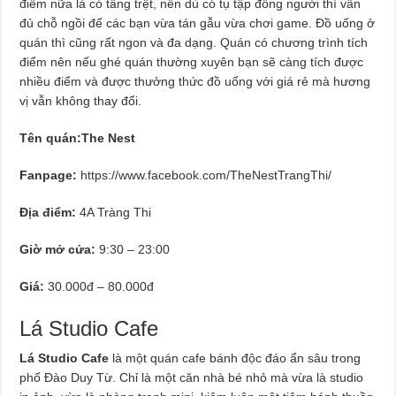
điểm nữa là có tầng trệt, nên dù có tụ tập đông người thì vẫn
đủ chỗ ngồi để các bạn vừa tán gẫu vừa chơi game. Đồ uống ở
quán thì cũng rất ngon và đa dạng. Quán có chương trình tích
điểm nên nếu ghé quán thường xuyên bạn sẽ càng tích được
nhiều điểm và được thưởng thức đồ uống với giá rẻ mà hương
vị vẫn không thay đổi.
Tên quán:The Nest
Fanpage:
https://www.facebook.com/TheNestTrangThi/
Địa điểm:
4A Tràng Thi
Giờ mở cửa:
9:30 – 23:00
Giá:
30.000đ – 80.000đ
Lá Studio Cafe
Lá Studio Cafe
là một quán cafe bánh độc đáo ẩn sâu trong
phố Đào Duy Từ. Chỉ là một căn nhà bé nhỏ mà vừa là studio