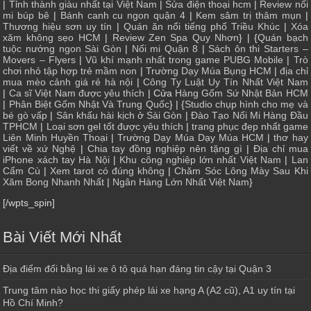
|
Tỉnh thành giàu nhất tại Việt Nam
|
Sửa điện thoại hcm
|
Review nối
mi búp bê
|
Bánh canh cu ngon quận 4
|
Kem sâm trị thâm mụn
|
Thương hiệu sơn uy tín
|
Quán ăn nổi tiếng phố Triều Khúc
|
Xóa
xăm không sẹo HCM
|
Review Zen Spa Quy Nhơn
} | {
Quán bạch
tuộc nướng ngon Sài Gòn
|
Nối mi Quận 8
|
Sách ôn thi Starters –
Movers – Flyers
|
Vũ khí mạnh nhất trong game PUBG Mobile
|
Trò
chơi nhỏ tập hợp trẻ mầm non
|
Trường Dạy Múa Bụng HCM
|
địa chỉ
mua mèo cảnh giá rẻ hà nội
|
Công Ty Luật Uy Tín Nhất Việt Nam
|
Ca sĩ Việt Nam được yêu thích
| Cửa
Hàng Gốm Sứ Nhật Bản HCM
|
Phân Biệt Gốm Nhật Và Trung Quốc
} | {
Studio chụp hình cho mẹ và
bé gò vấp
|
Sân khấu hài kịch ở Sài Gòn
|
Đào Tạo Nối Mi Hàng Đầu
TPHCM
|
Loại sơn gel tốt được yêu thích
|
trang phục đẹp nhất game
Liên Minh Huyền Thoại
|
Trường Dạy Múa Dạy Múa HCM
|
thơ hay
viết về xứ Nghệ
|
Chia tay đồng nghiệp nên tặng gì
|
Địa chỉ mua
iPhone xách tay Hà Nội
|
Khu công nghiệp lớn nhất Việt Nam
|
Lan
Cẩm Cù
|
Xem tarot có đúng không
|
Chăm Sóc Lông Mày Sau Khi
Xăm Bong Nhanh Nhất
|
Ngân Hàng Lớn Nhất Việt Nam
}
[/wpts_spin]
Bài Viết Mới Nhất
Địa điểm đổi bằng lái xe ô tô quá hạn đáng tin cậy tại Quận 3
Trung tâm nào học thi giấy phép lái xe hạng A (A2 cũ), A1 uy tín tại
Hồ Chí Minh?