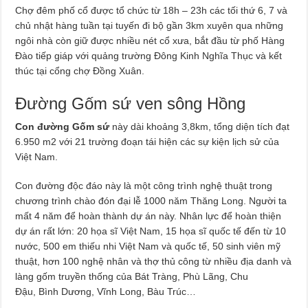
Chợ đêm phố cổ được tổ chức từ 18h – 23h các tối thứ 6, 7 và
chủ nhật hàng tuần tại tuyến đi bộ gần 3km xuyên qua những
ngôi nhà còn giữ được nhiều nét cổ xưa, bắt đầu từ phố Hàng
Đào tiếp giáp với quảng trường Đông Kinh Nghĩa Thục và kết
thúc tại cổng chợ Đồng Xuân.
Đường Gốm sứ ven sông Hồng
Con đường Gốm sứ
này dài khoảng 3,8km, tổng diện tích đạt
6.950 m2 với 21 trường đoạn tái hiện các sự kiện lịch sử của
Việt Nam.
Con đường độc đáo này là một công trình nghệ thuật trong
chương trình chào đón đại lễ 1000 năm Thăng Long. Người ta
mất 4 năm để hoàn thành dự án này. Nhân lực để hoàn thiện
dự án rất lớn: 20 họa sĩ Việt Nam, 15 họa sĩ quốc tế đến từ 10
nước, 500 em thiếu nhi Việt Nam và quốc tế, 50 sinh viên mỹ
thuật, hơn 100 nghệ nhân và thợ thủ công từ nhiều địa danh và
làng gốm truyền thống của Bát Tràng, Phù Lãng, Chu
Đậu, Bình Dương, Vĩnh Long, Bàu Trúc…