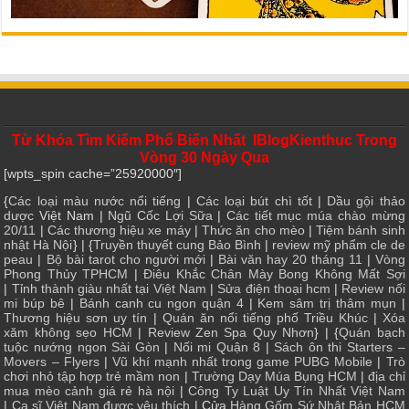
Từ Khóa Tìm Kiếm Phổ Biến Nhất IBlogKienthuc Trong
Vòng 30 Ngày Qua
[wpts_spin cache=”25920000″]
{
Các loại màu nước nổi tiếng
|
Các loại bút chì tốt
|
Dầu gội thảo
dược
Việt Nam |
Ngũ Cốc Lợi Sữa
|
Các tiết mục múa chào mừng
20/11
|
Các thương hiệu xe máy
|
Thức ăn cho mèo
|
Tiệm bánh sinh
nhật Hà Nội
} | {
Truyền thuyết cung Bảo Bình
|
review mỹ phẩm cle de
peau
|
Bộ bài tarot cho người mới
|
Bài văn hay 20 tháng 11
|
Vòng
Phong Thủy TPHCM
|
Điêu Khắc Chân Mày Bong Không Mất Sợi
|
Tỉnh thành giàu nhất tại Việt Nam
|
Sửa điện thoại hcm
|
Review nối
mi búp bê
|
Bánh canh cu ngon quận 4
|
Kem sâm trị thâm mụn
|
Thương hiệu sơn uy tín
|
Quán ăn nổi tiếng phố Triều Khúc
|
Xóa
xăm không sẹo HCM
|
Review Zen Spa Quy Nhơn
} | {
Quán bạch
tuộc nướng ngon Sài Gòn
|
Nối mi Quận 8
|
Sách ôn thi Starters –
Movers – Flyers
|
Vũ khí mạnh nhất trong game PUBG Mobile
|
Trò
chơi nhỏ tập hợp trẻ mầm non
|
Trường Dạy Múa Bụng HCM
|
địa chỉ
mua mèo cảnh giá rẻ hà nội
|
Công Ty Luật Uy Tín Nhất Việt Nam
|
Ca sĩ Việt Nam được yêu thích
| Cửa
Hàng Gốm Sứ Nhật Bản HCM