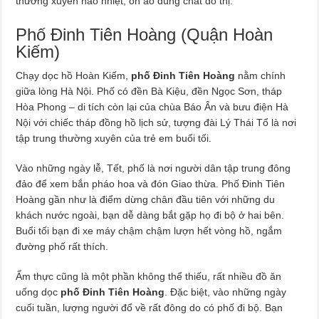
thường xuyên náo nhiệt, ồn ào đúng chất đô thị.
Phố Đinh Tiên Hoàng (Quận Hoàn
Kiếm)
Chạy dọc hồ Hoàn Kiếm,
phố Đinh Tiên Hoàng
nằm chính
giữa lòng Hà Nội. Phố có đền Bà Kiệu, đền Ngọc Sơn, tháp
Hòa Phong – di tích còn lại của chùa Báo Ân và bưu điện Hà
Nội với chiếc tháp đồng hồ lịch sử, tượng đài Lý Thái Tổ là nơi
tập trung thường xuyên của trẻ em buổi tối.
Vào những ngày lễ, Tết, phố là nơi người dân tập trung đông
đảo để xem bắn pháo hoa và đón Giao thừa. Phố Đinh Tiên
Hoàng gần như là điểm dừng chân đầu tiên với những du
khách nước ngoài, bạn dễ dàng bắt gặp họ đi bộ ở hai bên.
Buổi tối bạn đi xe máy chậm chậm lượn hết vòng hồ, ngắm
đường phố rất thích.
Ẩm thực cũng là một phần không thể thiếu, rất nhiều đồ ăn
uống dọc
phố Đinh Tiên Hoàng
. Đặc biệt, vào những ngày
cuối tuần, lượng người đổ về rất đông do có phố đi bộ. Bạn