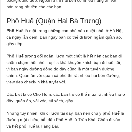
background đẹp. Ngoài ra thì hai bên có nhiều hàng ăn vặt,
bán rong rất tiện cho các bạn.
Phố Huế (Quận Hai Bà Trưng)
Phố Huế
là một trong những con phố náo nhiệt nhất ở Hà Nội,
cả ngày lẫn đêm. Ban ngày bạn có thể đi lượn ngắm quần áo,
giày dép.
Phố Huế
tương đối ngắn, lượn một chút là hết nên các bạn đi
chậm chậm thôi nhé. Toplits khá khuyến khích bạn đi buổi tối,
vì ban ngày đường đông do đây cũng là một tuyến đường
chính. Quán ăn với quán cà phê thì rất nhiều hai bên đường,
view đẹp check-in khá tuyệt vời.
Đặc biệt là có Chợ Hôm, các bạn trẻ có thể mua rất nhiều thứ ở
đây: quần áo, vải vóc, túi xách, giày…
Nhưng tuy nhiên, khi đi lượn tại đây, bạn nên chú ý
phố Huế
là
đường một chiều, bắt đầu Phố Huế từ Trần Khát Chân đi vào
và hết phố Huế là Hàng Bài.