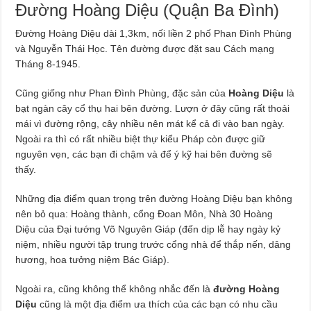
Đường Hoàng Diệu (Quận Ba Đình)
Đường Hoàng Diệu dài 1,3km, nối liền 2 phố Phan Đình Phùng
và Nguyễn Thái Học. Tên đường được đặt sau Cách mạng
Tháng 8-1945.
Cũng giống như Phan Đình Phùng, đặc sản của
Hoàng Diệu
là
bạt ngàn cây cổ thụ hai bên đường. Lượn ở đây cũng rất thoải
mái vì đường rộng, cây nhiều nên mát kể cả đi vào ban ngày.
Ngoài ra thì có rất nhiều biệt thự kiểu Pháp còn được giữ
nguyên vẹn, các bạn đi chậm và để ý kỹ hai bên đường sẽ
thấy.
Những địa điểm quan trọng trên đường Hoàng Diệu bạn không
nên bỏ qua: Hoàng thành, cổng Đoan Môn, Nhà 30 Hoàng
Diệu của Đại tướng Võ Nguyên Giáp (đến dịp lễ hay ngày kỷ
niệm, nhiều người tập trung trước cổng nhà để thắp nến, dâng
hương, hoa tưởng niệm Bác Giáp).
Ngoài ra, cũng không thể không nhắc đến là
đường Hoàng
Diệu
cũng là một địa điểm ưa thích của các bạn có nhu cầu