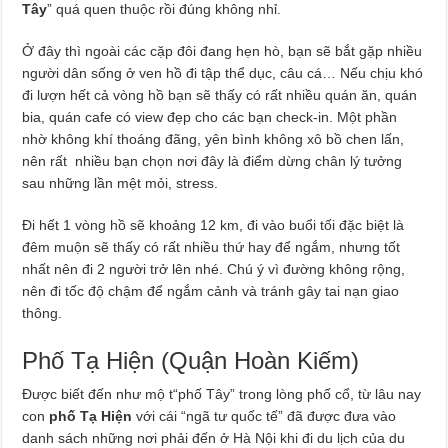
Tây
” quá quen thuộc rồi đúng không nhỉ.
Ở đây thì ngoài các cặp đôi đang hẹn hò, bạn sẽ bắt gặp nhiều
người dân sống ở ven hồ đi tập thể dục, câu cá… Nếu chịu khó
đi lượn hết cả vòng hồ bạn sẽ thấy có rất nhiều quán ăn, quán
bia, quán cafe có view đẹp cho các bạn check-in. Một phần
nhờ không khí thoáng đãng, yên bình không xô bồ chen lấn,
nên rất nhiều bạn chọn nơi đây là điểm dừng chân lý tưởng
sau những lần mệt mỏi, stress.
Đi hết 1 vòng hồ sẽ khoảng 12 km, đi vào buổi tối đặc biệt là
đêm muộn sẽ thấy có rất nhiều thứ hay để ngắm, nhưng tốt
nhất nên đi 2 người trở lên nhé. Chú ý vì đường không rộng,
nên đi tốc độ chậm để ngắm cảnh và tránh gây tai nạn giao
thông.
Phố Tạ Hiện (Quận Hoàn Kiếm)
Được biết đến như mộ t“phố Tây” trong lòng phố cổ, từ lâu nay
con
phố Tạ Hiện
với cái “ngã tư quốc tế” đã được đưa vào
danh sách những nơi phải đến ở Hà Nội khi đi du lịch của du