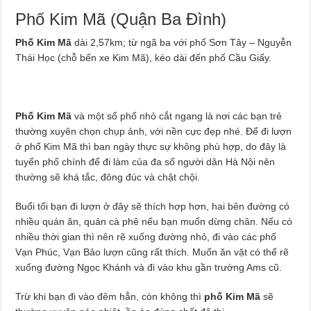
Phố Kim Mã (Quận Ba Đình)
Phố Kim Mã
dài 2,57km; từ ngã ba với phố Sơn Tây – Nguyễn
Thái Học (chỗ bến xe Kim Mã), kéo dài đến phố Cầu Giấy.
Phố Kim Mã
và một số phố nhỏ cắt ngang là nơi các bạn trẻ
thường xuyên chọn chụp ảnh, với nền cực đẹp nhé. Để đi lượn
ở phố Kim Mã thì ban ngày thực sự không phù hợp, do đây là
tuyến phố chính để đi làm của đa số người dân Hà Nội nên
thường sẽ khá tắc, đông đúc và chật chội.
Buổi tối bạn đi lượn ở đây sẽ thích hợp hơn, hai bên đường có
nhiều quán ăn, quán cà phê nếu bạn muốn dừng chân. Nếu có
nhiều thời gian thì nên rẽ xuống đường nhỏ, đi vào các phố
Vạn Phúc, Vạn Bảo lượn cũng rất thích. Muốn ăn vặt có thể rẽ
xuống đường Ngọc Khánh và đi vào khu gần trường Ams cũ.
Trừ khi bạn đi vào đêm hẳn, còn không thì
phố Kim Mã
sẽ