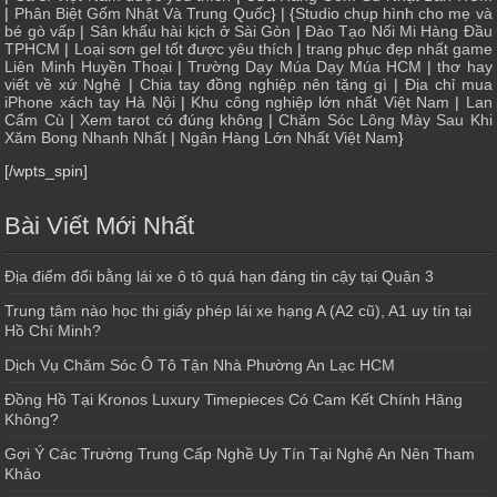
|
Phân Biệt Gốm Nhật Và Trung Quốc
} | {
Studio chụp hình cho mẹ và
bé gò vấp
|
Sân khấu hài kịch ở Sài Gòn
|
Đào Tạo Nối Mi Hàng Đầu
TPHCM
|
Loại sơn gel tốt được yêu thích
|
trang phục đẹp nhất game
Liên Minh Huyền Thoại
|
Trường Dạy Múa Dạy Múa HCM
|
thơ hay
viết về xứ Nghệ
|
Chia tay đồng nghiệp nên tặng gì
|
Địa chỉ mua
iPhone xách tay Hà Nội
|
Khu công nghiệp lớn nhất Việt Nam
|
Lan
Cẩm Cù
|
Xem tarot có đúng không
|
Chăm Sóc Lông Mày Sau Khi
Xăm Bong Nhanh Nhất
|
Ngân Hàng Lớn Nhất Việt Nam
}
[/wpts_spin]
Bài Viết Mới Nhất
Địa điểm đổi bằng lái xe ô tô quá hạn đáng tin cậy tại Quận 3
Trung tâm nào học thi giấy phép lái xe hạng A (A2 cũ), A1 uy tín tại
Hồ Chí Minh?
Dịch Vụ Chăm Sóc Ô Tô Tận Nhà Phường An Lạc HCM
Đồng Hồ Tại Kronos Luxury Timepieces Có Cam Kết Chính Hãng
Không?
Gợi Ý Các Trường Trung Cấp Nghề Uy Tín Tại Nghệ An Nên Tham
Khảo