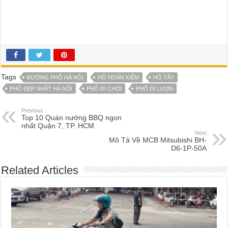
Tags
ĐƯỜNG PHỐ HÀ NỘI
HỒ HOÀN KIẾM
HỒ TÂY
PHỐ ĐẸP NHẤT HÀ NỘI
PHỐ ĐI CHƠI
PHỐ ĐI LƯỢN
Previous
Top 10 Quán nướng BBQ ngon
nhất Quận 7, TP. HCM
Next
Mô Tả Về MCB Mitsubishi BH-
D6-1P-50A
Related Articles