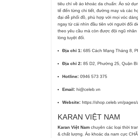
tiêu chí về áo khoác da chuẩn: Áo sử dụn
tế đến từng chi tiết, đường may và các h
đại dễ phối đồ, phù hợp với mọi vóc dáng
ngay từ cái nhìn đầu tiên với người đối d
theo yêu cầu mà còn được đội ngũ nhân 
lòng tuyệt đối.
Địa chỉ 1:
685 Cách Mạng Tháng 8, P
Địa chỉ 2:
85 D2, Phường 25, Quận B
Hotline:
0946 573 375
Email:
hi@celeb.vn
Website:
https://shop.celeb.vn/pages/
KARAN VIỆT NAM
Karan Việt Nam
chuyên các loại thời tr
& chất lượng. Áo khoác da nam cực CHẤ