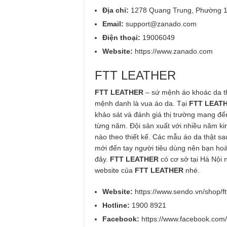
Địa chỉ:
1278 Quang Trung, Phường 1
Email:
support@zanado.com
Điện thoại:
19006049
Website:
https://www.zanado.com
FTT LEATHER
FTT LEATHER
– sứ mệnh áo khoác da th
mệnh danh là vua áo da. Tại
FTT LEAT
khảo sát và đánh giá thị trường mang đ
từng năm. Đội sản xuất với nhiều năm ki
nào theo thiết kế. Các mẫu áo da thật s
mới đến tay người tiêu dùng nên bạn hoà
đây.
FTT LEATHER
có cơ sở tại Hà Nội
website của
FTT LEATHER
nhé.
Website:
https://www.sendo.vn/shop/ftt
Hotline:
1900 8921
Facebook:
https://www.facebook.com