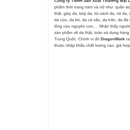
Công ty TNHH Sản Xuất Thương Mại
phẩm thời trang nam và nữ như: quần áo
thật, giày da, bóp da, túi xách da, nịt d
da cừu, da bò, da cá sấu, da trăn, da đà
lông cừu nguyên con,….Nhận thấy người 
sản phẩm về da thật, toàn sử dụng hàng 
Trung Quốc. Chính vì đó
DragonMark
ra
thuộc nhập khẩu chất lượng cao, giá hợp