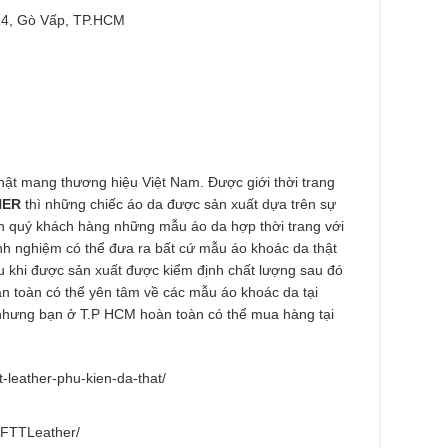
4, Gò Vấp, TP.HCM
ật mang thương hiệu Việt Nam. Được giới thời trang
HER
thì những chiếc áo da được sản xuất dựa trên sự
ến quý khách hàng những mẫu áo da hợp thời trang với
nh nghiệm có thể đưa ra bất cứ mẫu áo khoác da thật
au khi được sản xuất được kiểm định chất lượng sau đó
n toàn có thể yên tâm về các mẫu áo khoác da tại
 nhưng bạn ở T.P HCM hoàn toàn có thể mua hàng tại
-leather-phu-kien-da-that/
/FTTLeather/