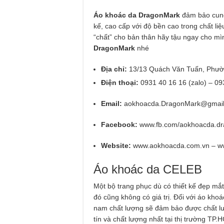
Áo khoác da DragonMark
đảm bảo cung
kế, cao cấp với độ bền cao trong chất li
“chất” cho bản thân hãy tậu ngay cho mì
DragonMark
nhé
Địa chỉ:
13/13 Quách Văn Tuấn, Phườ
Điện thoại:
0931 40 16 16 (zalo) – 09
Email:
aokhoacda.DragonMark@gmai
Facebook:
www.fb.com/aokhoacda.d
Website:
www.aokhoacda.com.vn – w
Áo khoác da CELEB
Một bộ trang phục dù có thiết kế đẹp mắ
đó cũng không có giá trị. Đối với áo kho
nam chất lượng sẽ đảm bảo được chất l
tín và chất lượng nhất tại thị trường TP.