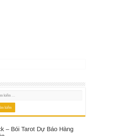
ck – Bói Tarot Dự Báo Hàng
ần