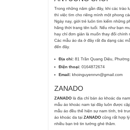
Trong những năm gần đây, khi các trào lư
thì việc tìm cho riêng mình một phong các
Ngày nay, giới trẻ luôn tìm kiếm những p
hãng thời trang tên tuổi. Nếu như bạn m
hay chỉ đơn giản là muốn thay đổi chính
Các mẫu áo da ở đây rất đa dạng các mẫ
đến đây.
Địa chỉ:
81 Trần Quang Diệu, Phường
Điện thoại:
0164872674
Email:
khoinguyennvn@gmail.com
ZANADO
ZANADO
là địa chỉ bán áo khoác da nam
mẫu áo khoác nam tại đây luôn được cập 
mẫu áo đều thể hiện sự nam tính, trẻ tr
áo khoác da tại
ZANADO
cũng rất hợp lý
nhiều bạn trẻ tin tưởng ghé thăm.