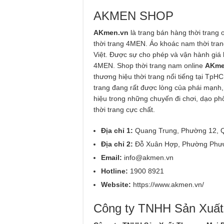
AKMEN SHOP
AKmen.vn
là trang bán hàng thời trang 
thời trang 4MEN. Áo khoác nam thời tran
Việt. Được sự cho phép và vận hành giá 
4MEN. Shop thời trang nam online
AKm
thương hiệu thời trang nổi tiếng tại Tp
trang đang rất được lòng của phái mạnh
hiệu trong những chuyến đi chơi, dạo p
thời trang cực chất.
Địa chỉ 1:
Quang Trung, Phường 12, 
Địa chỉ 2:
Đỗ Xuân Hợp, Phường Phướ
Email:
info@akmen.vn
Hotline:
1900 8921
Website:
https://www.akmen.vn/
Công ty TNHH Sản Xuấ