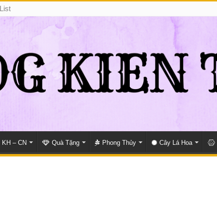
List
KH – CN
Quà Tặng
Phong Thủy
Cây Lá Hoa