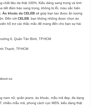
g chất liệu da thật 100%, Kiểu dáng sang trọng và tinh
ọa tiết đảm bảo sang trọng, không bị lỗi, màu sắc hiện
.
Áo khoác da CELEB
sẽ giúp bạn tạo được ấn tượng
iện. Đến với
CELEB
, bạn không những được chọn áo
viên hỗ trợ các thắc mắc để mang đến cho bạn sự hài
hường 6, Quận Tân Bình, TP.HCM
ình Thạnh, TP.HCM
about-us
ang nam nữ, quần jeans, áo khoác, mẫu mã đẹp, đa dạng
T, nhiều mẫu mã, phong cách cực MEN, kiểu dáng thật