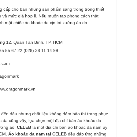
 cấp cho bạn những sản phẩm sang trọng trong thiết
ệu và mức giá hợp lí. Nếu muốn tạo phong cách thật
nh một chiếc áo khoác da xịn tại xưởng áo da
ng 12, Quận Tân Bình, TP. HCM
35 55 67 22 (028) 38 11 14 99
l.com
ragonmark
ww.dragonmark.vn
t đến đâu nhưng chất liệu không đảm bảo thì trang phục
ác da cũng vậy, lựa chọn một địa chỉ bán áo khoác da
ượng áo.
CELEB
là một địa chỉ bán áo khoác da nam uy
HCM.
Áo khoác da nam tại CELEB
đều đáp ứng những