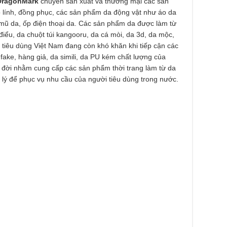
 DragonMark
chuyên sản xuất và thương mại các sản
 lính, đồng phục, các sản phẩm da động vật như áo da
a, mũ da, ốp điện thoại da. Các sản phẩm da được làm từ
 điểu, da chuột túi kangooru, da cá mòi, da 3d, da mộc,
tiêu dùng Việt Nam đang còn khó khăn khi tiếp cận các
fake, hàng giả, da simili, da PU kém chất lượng của
 đời nhằm cung cấp các sản phẩm thời trang làm từ da
 lý để phục vụ nhu cầu của người tiêu dùng trong nước.