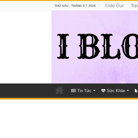
Giáo Dục
Top
THỨ SÁU , THÁNG 8 7 2026
Tin Tức
Sức Khỏe