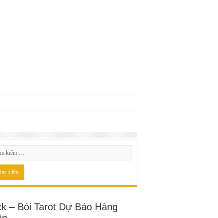
ck – Bói Tarot Dự Báo Hàng
ần