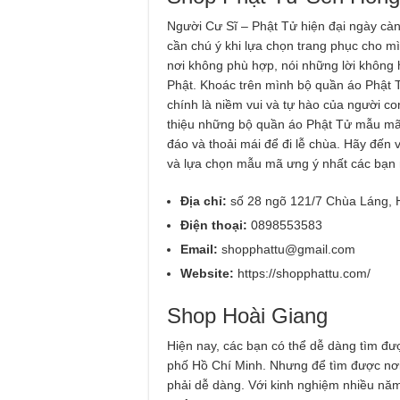
Người Cư Sĩ – Phật Tử hiện đại ngày càn
cần chú ý khi lựa chọn trang phục cho m
nơi không phù hợp, nói những lời không h
Phật. Khoác trên mình bộ quần áo Phật Tử
chính là niềm vui và tự hào của người c
thiệu những bộ quần áo Phật Tử mẫu mã đ
đáo và thoải mái để đi lễ chùa. Hãy đến 
và lựa chọn mẫu mã ưng ý nhất các bạn 
Địa chỉ:
số 28 ngõ 121/7 Chùa Láng, 
Điện thoại:
0898553583
Email:
shopphattu@gmail.com
Website:
https://shopphattu.com/
Shop Hoài Giang
Hiện nay, các bạn có thể dễ dàng tìm đượ
phố Hồ Chí Minh. Nhưng để tìm được nơi
phải dễ dàng. Với kinh nghiệm nhiều năm