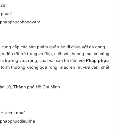
628
-phuc/
m/phapphucphongvan/
à cung cấp các sản phẩm quần áo đi chùa với đa dạng
a đều rất trẻ trung và đẹp, chất vải thoáng mát vô cùng.
hị trường vừa rộng, chất vải xấu thì đến với
Pháp phục
 form thường không quá rộng, mặc lên rất vừa vặn, chất
ận 10, Thành phố Hồ Chí Minh
uc+dieu+nha/
m/phapphucdieunha