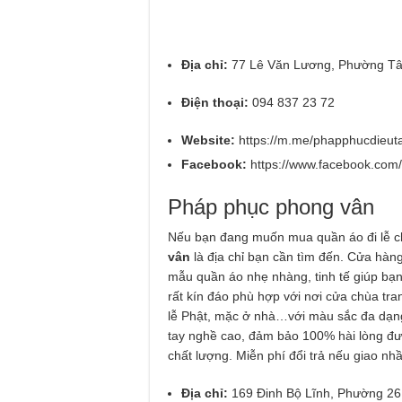
Địa chỉ:
77 Lê Văn Lương, Phường Tâ
Điện thoại:
094 837 23 72
Website:
https://m.me/phapphucdieu
Facebook:
https://www.facebook.com
Pháp phục phong vân
Nếu bạn đang muốn mua quần áo đi lễ c
vân
là địa chỉ bạn cần tìm đến. Cửa hàn
mẫu quần áo nhẹ nhàng, tinh tế giúp bạn 
rất kín đáo phù hợp với nơi cửa chùa tr
lễ Phật, mặc ở nhà…với màu sắc đa dạng
tay nghề cao, đảm bảo 100% hài lòng đư
chất lượng. Miễn phí đổi trả nếu giao nhầ
Địa chỉ:
169 Đinh Bộ Lĩnh, Phường 26