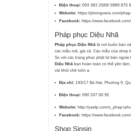
Điện thoại:
093 383 2589/ 0989 875 
Website:
https://phongvans.com/phap
Facebook:
https://www.facebook.co
Pháp phục Diệu Nhã
Pháp phục Diệu Nhã
là nơi buôn bán v
các mẫu mã, giá cả. Các mẫu của shop lự
So với các trang phục phật tử bán ngoài t
Diệu Nhã
bạn hoàn toàn có thể yên tâm,
vải khỏi chê luôn ạ.
Địa chỉ:
193/17 Bà Hạt, Phường 9, Qu
Điện thoại:
090 337 00 95
Website:
http://yaelp.com/s_phap+ph
Facebook:
https://www.facebook.co
Shop Sinsin