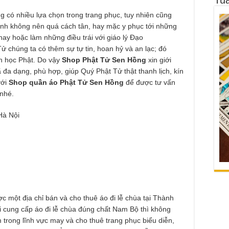
g có nhiều lựa chọn trong trang phục, tuy nhiên cũng
ình không nên quá cách tân, hay mặc y phục tới những
ay hoặc làm những điều trái với giáo lý Đạo
 chúng ta có thêm sự tự tin, hoan hỷ và an lạc; đó
on học Phật. Do vậy
Shop Phật Tử Sen Hồng
xin giới
a dạng, phù hợp, giúp Quý Phật Tử thật thanh lịch, kín
với
Shop quần áo Phật Tử Sen Hồng
để được tư vấn
nhé.
Hà Nội
c một địa chỉ bán và cho thuê áo đi lễ chùa tại Thành
 cung cấp áo đi lễ chùa đúng chất Nam Bộ thì không
 trong lĩnh vực may và cho thuê trang phục biểu diễn,