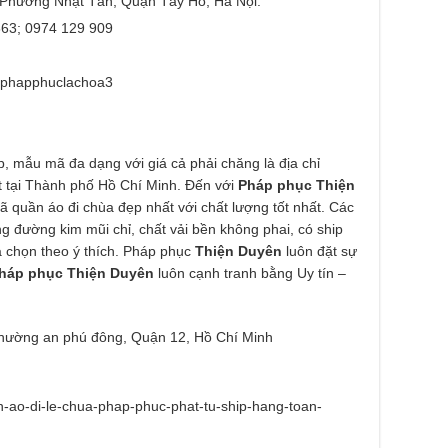
 Phường Nhật Tân, Quận Tây Hồ, Hà Nội.
63; 0974 129 909
m/phapphuclachoa3
ẹp, mẫu mã đa dạng với giá cả phải chăng là địa chỉ
t tại Thành phố Hồ Chí Minh. Đến với
Pháp phục Thiện
 quần áo đi chùa đẹp nhất với chất lượng tốt nhất. Các
g đường kim mũi chỉ, chất vải bền không phai, có ship
a chọn theo ý thích. Pháp phục
Thiện Duyên
luôn đặt sự
háp phục Thiện Duyên
luôn cạnh tranh bằng Uy tín –
 Phường an phú đông, Quận 12, Hồ Chí Minh
an-ao-di-le-chua-phap-phuc-phat-tu-ship-hang-toan-