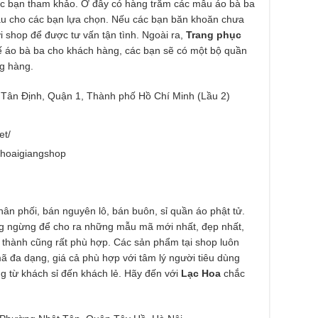
 các bạn tham khảo. Ở đây có hàng trăm các mẫu áo bà ba
hau cho các bạn lựa chọn. Nếu các bạn băn khoăn chưa
ới shop để được tư vấn tận tình. Ngoài ra,
Trang phục
kế áo bà ba cho khách hàng, các bạn sẽ có một bộ quần
g hàng.
Tân Định, Quận 1, Thành phố Hồ Chí Minh (Lầu 2)
et/
/hoaigiangshop
hân phối, bán nguyên lô, bán buôn, sỉ quần áo phật tử.
ng ngừng để cho ra những mẫu mã mới nhất, đẹp nhất,
 thành cũng rất phù hợp. Các sản phẩm tại shop luôn
 đa dạng, giá cả phù hợp với tâm lý người tiêu dùng
g từ khách sỉ đến khách lẻ. Hãy đến với
Lạc Hoa
chắc