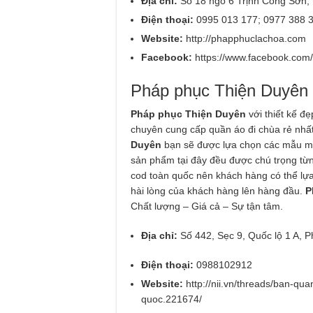
Địa chỉ:
Số 18 ngõ 6 Trịnh Công Sơn,
Điện thoại:
0995 013 177; 0977 388 3
Website:
http://phapphuclachoa.com
Facebook:
https://www.facebook.co
Pháp phục Thiện Duyên
Pháp phục Thiện Duyên
với thiết kế đ
chuyên cung cấp quần áo đi chùa rẻ nhấ
Duyên
bạn sẽ được lựa chọn các mẫu mã
sản phẩm tại đây đều được chú trọng từn
cod toàn quốc nên khách hàng có thể lự
hài lòng của khách hàng lên hàng đầu.
P
Chất lượng – Giá cả – Sự tận tâm.
Địa chỉ:
Số 442, Sẹc 9, Quốc lộ 1 A,
Điện thoại:
0988102912
Website:
http://nii.vn/threads/ban-qu
quoc.221674/