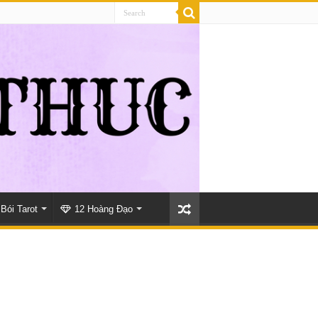
Bói Tarot
12 Hoàng Đạo