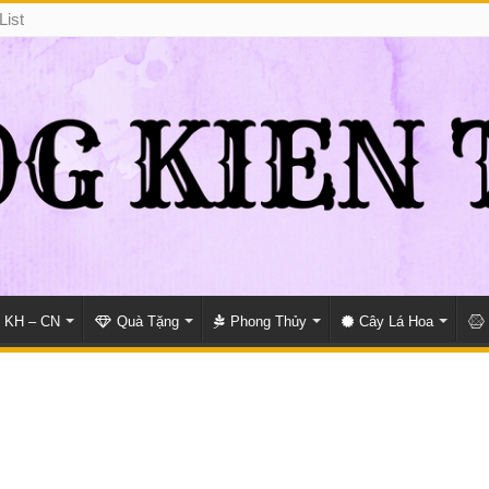
List
KH – CN
Quà Tặng
Phong Thủy
Cây Lá Hoa