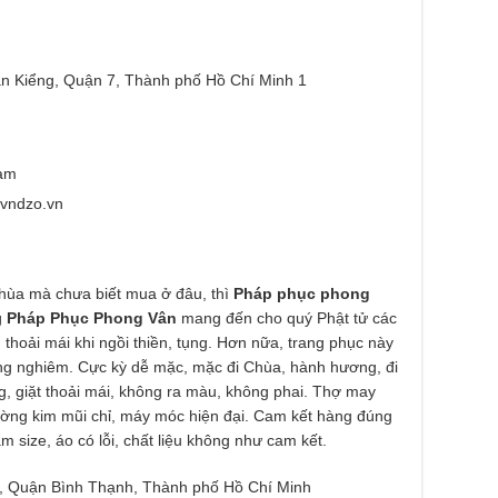
n Kiểng, Quận 7, Thành phố Hồ Chí Minh 1
tam
/vndzo.vn
hùa mà chưa biết mua ở đâu, thì
Pháp phục phong
g
Pháp Phục Phong Vân
mang đến cho quý Phật tử các
thoải mái khi ngồi thiền, tụng. Hơn nữa, trang phục này
ang nghiêm. Cực kỳ dễ mặc, mặc đi Chùa, hành hương, đi
, giặt thoải mái, không ra màu, không phai. Thợ may
ờng kim mũi chỉ, máy móc hiện đại. Cam kết hàng đúng
m size, áo có lỗi, chất liệu không như cam kết.
, Quận Bình Thạnh, Thành phố Hồ Chí Minh