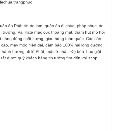
lechua.trangphuc
quần áo Phật tử, áo lam, quần áo đi chùa, pháp phục, áo
hị trường. Vải Kate mặc cực thoáng mát, thấm hút mồ hôi
ết hàng đúng chất lượng, giao hàng toàn quốc. Các sản
 cao, máy móc hiện đại, đảm bảo 100% hài lòng đường
, hành hương, đi lễ Phật, mặc ở nhà…Độ bền: bao giặt
 rất được quý khách hàng tin tưởng tìm đến với shop.