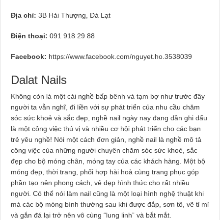
Địa chỉ:
3B Hải Thượng, Đà Lạt
Điện thoại:
091 918 29 88
Facebook:
https://www.facebook.com/nguyet.ho.3538039
Dalat Nails
Không còn là một cái nghề bấp bênh và tạm bợ như trước đây
người ta vẫn nghĩ, đi liền với sự phát triển của nhu cầu chăm
sóc sức khoẻ và sắc đẹp, nghề nail ngày nay đang dần ghi dấu
là một công việc thú vị và nhiều cơ hội phát triển cho các bạn
trẻ yêu nghề! Nói một cách đơn giản, nghề nail là nghề mô tả
công việc của những người chuyên chăm sóc sức khoẻ, sắc
đẹp cho bộ móng chân, móng tay của các khách hàng. Một bộ
móng đẹp, thời trang, phối hợp hài hoà cùng trang phục góp
phần tạo nên phong cách, vẻ đẹp hình thức cho rất nhiều
người. Có thể nói làm nail cũng là một loại hình nghệ thuật khi
mà các bộ móng bình thường sau khi được đắp, sơn tô, vẽ tỉ mỉ
và gắn đá lại trở nên vô cùng “lung linh” và bắt mắt.