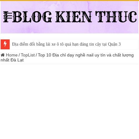
Địa điểm đổi bằng lái xe ô tô quá hạn đáng tin cậy tại Quận 3
Trung tâm nào học thi giấy phép lái xe hạng A (A2 cũ), A1 uy tín tại 
Home
/
TopList
/
Top 10 Địa chỉ dạy nghề nail uy tín và chất lượng
nhất Đà Lạt