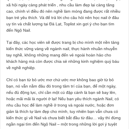
xã hội ngày càng phát triển , nhu cầu làm đẹp lại càng tăng
cao, chính vì điều đó nên nghề làm móng đang được rất nhiều
bạn trẻ yêu thích. Và để trả lời cho câu hỏi nên học nail ở đâu
uy tín và chất lượng tại Đà Lạt, Toplist xin gợi ý cho bạn tìm
đến Ngộ Nail.
Tại đây, các học viên sẽ được trang bị cho mình một nền tảng
kiến thức vững vàng về ngành nail, thực hành nhuần nhuyễn
tay nghề, không những mang đến vẻ ngoài hoàn hảo cho
khách hàng mà còn được chia sẻ những kinh nghiệm quý báu
về nghề nghiệp.
Chỉ có bạn từ bỏ ước mơ chứ ước mơ không bao giờ từ bỏ
bạn, nó vẫn nằm đâu đó trong tâm trí của bạn, để một ngày,
nếu đủ động lực, chỉ cần một cú đập cánh là bạn sẽ bay lên,
hoặc mãi mãi là người ở lại! Nếu bạn yêu thích ngành Nail, có
nhu cầu học để làm nghề ở trong và ngoài nước, hoặc đơn
giản là thích tự làm đẹp cho mình, tuy nhiên bạn vẫn chưa có
kiến thức gì về Nail và chưa biết bắt đầu từ đâu… vậy thì đừng
ngần ngại tìm đến Ngộ Nail – một trong những lời gợi ý tuyệt