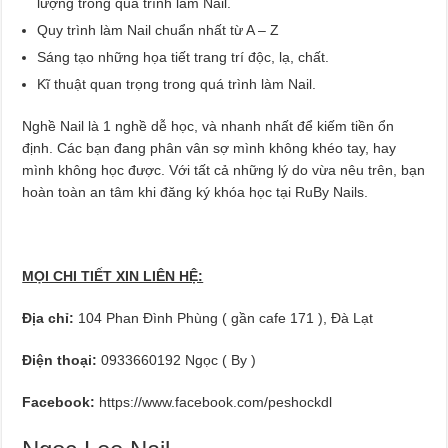
lượng trong quá trình làm Nail.
Quy trình làm Nail chuẩn nhất từ A – Z
Sáng tạo những họa tiết trang trí độc, lạ, chất.
Kĩ thuật quan trọng trong quá trình làm Nail.
Nghề Nail là 1 nghề dễ học, và nhanh nhất để kiếm tiền ổn
định. Các bạn đang phân vân sợ mình không khéo tay, hay
mình không học được. Với tất cả những lý do vừa nêu trên, bạn
hoàn toàn an tâm khi đăng ký khóa học tại RuBy Nails.
MỌI CHI TIẾT XIN LIÊN HỆ:
Địa chỉ:
104 Phan Đình Phùng ( gần cafe 171 ), Đà Lạt
Điện thoại:
0933660192 Ngọc ( By )
Facebook:
https://www.facebook.com/peshockdl