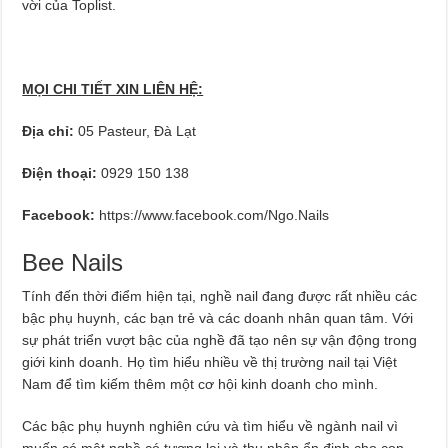
vời của Toplist.
MỌI CHI TIẾT XIN LIÊN HỆ:
Địa chỉ:
05 Pasteur, Đà Lạt
Điện thoại:
0929 150 138
Facebook:
https://www.facebook.com/Ngo.Nails
Bee Nails
Tính đến thời điểm hiện tại, nghề nail đang được rất nhiều các
bậc phụ huynh, các bạn trẻ và các doanh nhân quan tâm. Với
sự phát triển vượt bậc của nghề đã tạo nên sự vận động trong
giới kinh doanh. Họ tìm hiểu nhiều về thị trường nail tại Việt
Nam để tìm kiếm thêm một cơ hội kinh doanh cho mình.
Các bậc phụ huynh nghiên cứu và tìm hiểu về ngành nail vì
muốn có một nghề có tương lai và thu nhập ổn định cho con