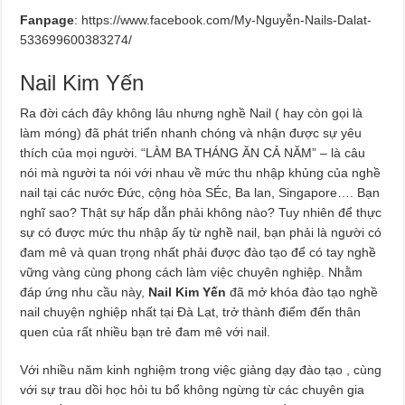
Fanpage
: https://www.facebook.com/My-Nguyễn-Nails-Dalat-
533699600383274/
Nail Kim Yến
Ra đời cách đây không lâu nhưng nghề Nail ( hay còn gọi là
làm móng) đã phát triển nhanh chóng và nhận được sự yêu
thích của mọi người. “LÀM BA THÁNG ĂN CẢ NĂM” – là câu
nói mà người ta nói với nhau về mức thu nhập khủng của nghề
nail tại các nước Đức, cộng hòa SÉc, Ba lan, Singapore…. Bạn
nghĩ sao? Thật sự hấp dẫn phải không nào? Tuy nhiên để thực
sự có được mức thu nhập ấy từ nghề nail, bạn phải là người có
đam mê và quan trọng nhất phải được đào tạo để có tay nghề
vững vàng cùng phong cách làm việc chuyên nghiệp. Nhằm
đáp ứng nhu cầu này,
Nail Kim Yến
đã mở khóa đào tạo nghề
nail chuyện nghiệp nhất tại Đà Lạt, trở thành điểm đến thân
quen của rất nhiều bạn trẻ đam mê với nail.
Với nhiều năm kinh nghiệm trong việc giảng dạy đào tạo , cùng
với sự trau dồi học hỏi tu bổ không ngừng từ các chuyên gia