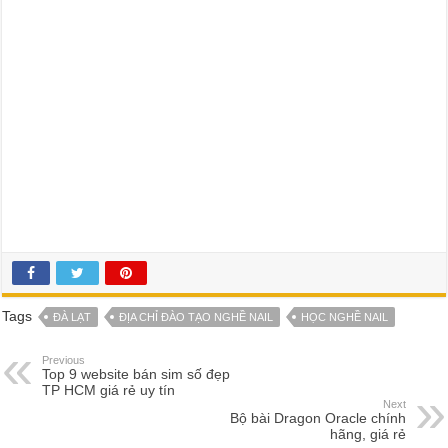
Tags
ĐÀ LẠT
ĐỊA CHỈ ĐÀO TẠO NGHỀ NAIL
HỌC NGHỀ NAIL
Previous
Top 9 website bán sim số đẹp
TP HCM giá rẻ uy tín
Next
Bộ bài Dragon Oracle chính
hãng, giá rẻ