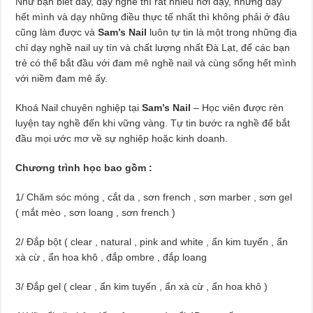
Như bạn biết đấy, dạy nghề thì rất nhiều nơi dạy, nhưng dạy
hết mình và dạy những điều thực tế nhất thì không phải ở đâu
cũng làm được và
Sam’s Nail
luôn tự tin là một trong những địa
chỉ dạy nghề nail uy tín và chất lượng nhất Đà Lạt, để các bạn
trẻ có thể bắt đầu với đam mê nghề nail và cùng sống hết mình
với niềm đam mê ấy.
Khoá Nail chuyên nghiệp tại
Sam’s Nail
– Học viên được rèn
luyện tay nghề đến khi vững vàng. Tự tin bước ra nghề để bắt
đầu mọi ước mơ về sự nghiệp hoặc kinh doanh.
Chương trình học bao gồm :
1/ Chăm sóc móng , cắt da , sơn french , sơn marber , sơn gel
( mắt mèo , sơn loang , sơn french )
2/ Đắp bột ( clear , natural , pink and white , ẩn kim tuyến , ẩn
xà cừ , ẩn hoa khô , đắp ombre , đắp loang
3/ Đắp gel ( clear , ẩn kim tuyến , ẩn xà cừ , ẩn hoa khô )