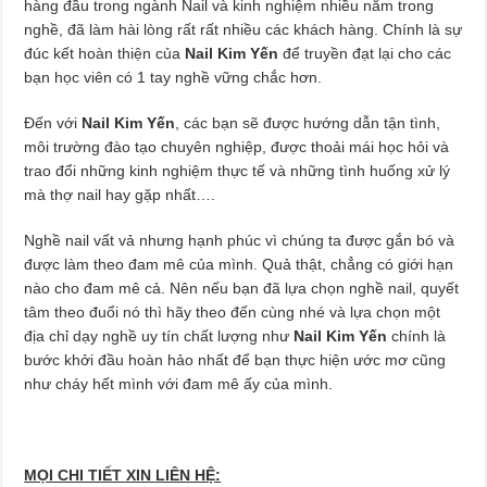
hàng đầu trong ngành Nail và kinh nghiệm nhiều năm trong
nghề, đã làm hài lòng rất rất nhiều các khách hàng. Chính là sự
đúc kết hoàn thiện của
Nail Kim Yến
để truyền đạt lại cho các
bạn học viên có 1 tay nghề vững chắc hơn.
Đến với
Nail Kim Yến
, các bạn sẽ được hướng dẫn tận tình,
môi trường đào tạo chuyên nghiệp, được thoải mái học hỏi và
trao đổi những kinh nghiệm thực tế và những tình huống xử lý
mà thợ nail hay gặp nhất….
Nghề nail vất vả nhưng hạnh phúc vì chúng ta được gắn bó và
được làm theo đam mê của mình. Quả thật, chẳng có giới hạn
nào cho đam mê cả. Nên nếu bạn đã lựa chọn nghề nail, quyết
tâm theo đuổi nó thì hãy theo đến cùng nhé và lựa chọn một
địa chỉ dạy nghề uy tín chất lượng như
Nail Kim Yến
chính là
bước khởi đầu hoàn hảo nhất để bạn thực hiện ước mơ cũng
như cháy hết mình với đam mê ấy của mình.
MỌI CHI TIẾT XIN LIÊN HỆ: