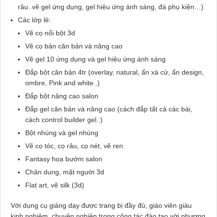
râu..vẽ gel ứng dụng, gel hiệu ứng ánh sáng, đá phụ kiện…)
Các lớp lẻ:
Vẽ cọ nổi bột 3d
Vẽ cọ bản căn bản và nâng cao
Vẽ gel 10 ứng dụng và gel hiệu ứng ánh sáng
Đắp bột căn bản 4tr (overlay, natural, ẩn xà cừ, ẩn design,
ombre, Pink and white..)
Đắp bột nâng cao salon
Đắp gel căn bản và nâng cao (cách đắp tất cả các bài,
cách control builder gel..)
Bột nhúng và gel nhúng
Vẽ cọ tóc, cọ râu, cọ nét, vẽ ren
Fantasy hoa bướm salon
Chân dung, mặt người 3d
Flat art, vẽ silk (3d)
Với dụng cụ giảng dạy được trang bị đầy đủ, giáo viên giàu
kinh nghiệm, chuyên nghiệp trong công tác đào tạo với phương