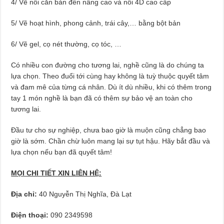
4/ Vẽ nổi căn bản đến nâng cao và nổi 4D cao cấp
5/ Vẽ hoạt hình, phong cảnh, trái cây,… bằng bột bản
6/ Vẽ gel, cọ nét thường, cọ tóc, …
Có nhiều con đường cho tương lai, nghề cũng là do chúng ta
lựa chọn. Theo đuổi tới cùng hay không là tuỳ thuộc quyết tâm
và đam mê của từng cá nhân. Dù ít dù nhiều, khi có thêm trong
tay 1 món nghề là bạn đã có thêm sự bảo vệ an toàn cho
tương lai.
Đầu tư cho sự nghiệp, chưa bao giờ là muộn cũng chẳng bao
giờ là sớm. Chần chừ luôn mang lại sự tụt hậu. Hãy bắt đầu và
lựa chọn nếu bạn đã quyết tâm!
MỌI CHI TIẾT XIN LIÊN HỆ:
Địa chỉ:
40 Nguyễn Thị Nghĩa, Đà Lạt
Điện thoại:
090 2349598‬