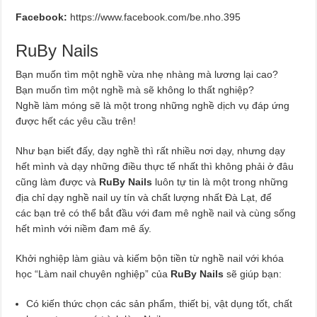
Facebook:
https://www.facebook.com/be.nho.395
RuBy Nails
Bạn muốn tìm một nghề vừa nhẹ nhàng mà lương lại cao?
Bạn muốn tìm một nghề mà sẽ không lo thất nghiệp?
Nghề làm móng sẽ là một trong những nghề dịch vụ đáp ứng
được hết các yêu cầu trên!
Như bạn biết đấy, dạy nghề thì rất nhiều nơi dạy, nhưng dạy
hết mình và dạy những điều thực tế nhất thì không phải ở đâu
cũng làm được và
RuBy Nails
luôn tự tin là một trong những
địa chỉ dạy nghề nail uy tín và chất lượng nhất Đà Lạt, để
các bạn trẻ có thể bắt đầu với đam mê nghề nail và cùng sống
hết mình với niềm đam mê ấy.
Khởi nghiệp làm giàu và kiếm bộn tiền từ nghề nail với khóa
học “Làm nail chuyên nghiệp” của
RuBy Nails
sẽ giúp bạn:
Có kiến thức chọn các sản phẩm, thiết bị, vật dụng tốt, chất