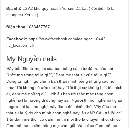
Địa chỉ:
Lô A2 khu quy hoạch Yersin, Đà Lạt ( đối diện lô E
chung cư Yersin )
Điện thoại:
0834577671
Facebook:
https://www.facebook.com/lee.ngoc.1044?
hc_location=ufi
My Nguyễn nails
Hãy bắt đầu tương lai của bạn bằng cách tự đặt ra câu hỏi:
“Ước mơ trong tôi là gì?”, “Đam mê thật sự của tôi là gì?”.
Đừng tự nghi ngờ chính bản thân mình bằng những câu nói
như “Tôi không có ước mơ” hay “Tôi thật sự không biết tôi thích
gì, đam mê những gì”… Nhiều bạn trẻ thắc mắc rằng chọn
nghề nail là hướng đi đúng hay sai. Người thì nói nghề nail giàu
, người thì lại bảo nghề này đánh đổi nhiều thứ. Vậy đâu mới
thật sự là lý do cho mình chọn nghề này lâu dài? Câu trả lời chỉ
1 từ đam mê thôi: có đam mê thì mọi thứ là chuyện nhỏ, chỉ có
đam mê mới chiến thắng mọi cám giỗ. Và chỉ có đam mê mới