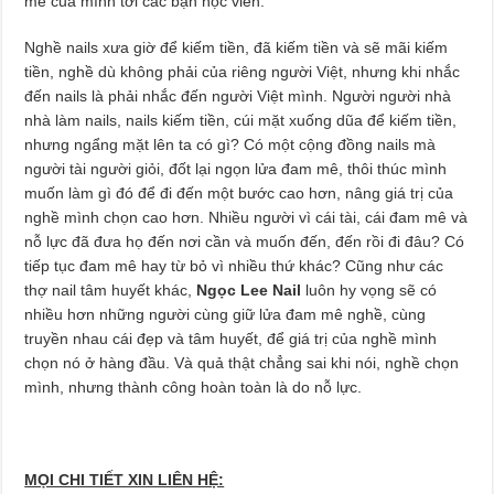
mê của mình tới các bạn học viên.
Nghề nails xưa giờ để kiếm tiền, đã kiếm tiền và sẽ mãi kiếm
tiền, nghề dù không phải của riêng người Việt, nhưng khi nhắc
đến nails là phải nhắc đến người Việt mình. Người người nhà
nhà làm nails, nails kiếm tiền, cúi mặt xuống dũa để kiếm tiền,
nhưng ngẩng mặt lên ta có gì? Có một cộng đồng nails mà
người tài người giỏi, đốt lại ngọn lửa đam mê, thôi thúc mình
muốn làm gì đó để đi đến một bước cao hơn, nâng giá trị của
nghề mình chọn cao hơn. Nhiều người vì cái tài, cái đam mê và
nỗ lực đã đưa họ đến nơi cần và muốn đến, đến rồi đi đâu? Có
tiếp tục đam mê hay từ bỏ vì nhiều thứ khác? Cũng như các
thợ nail tâm huyết khác,
Ngọc Lee Nail
luôn hy vọng sẽ có
nhiều hơn những người cùng giữ lửa đam mê nghề, cùng
truyền nhau cái đẹp và tâm huyết, để giá trị của nghề mình
chọn nó ở hàng đầu. Và quả thật chẳng sai khi nói, nghề chọn
mình, nhưng thành công hoàn toàn là do nỗ lực.
MỌI CHI TIẾT XIN LIÊN HỆ: