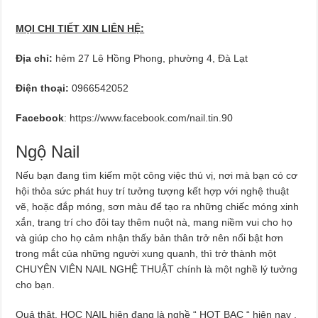
MỌI CHI TIẾT XIN LIÊN HỆ:
Địa chỉ:
hẻm 27 Lê Hồng Phong, phường 4, Đà Lạt
Điện thoại:
0966542052
Facebook
: https://www.facebook.com/nail.tin.90
Ngộ Nail
Nếu bạn đang tìm kiếm một công việc thú vị, nơi mà bạn có cơ
hội thỏa sức phát huy trí tưởng tượng kết hợp với nghệ thuật
vẽ, hoặc đắp móng, sơn màu để tạo ra những chiếc móng xinh
xắn, trang trí cho đôi tay thêm nuột nà, mang niềm vui cho họ
và giúp cho họ cảm nhận thấy bản thân trở nên nổi bật hơn
trong mắt của những người xung quanh, thì trở thành một
CHUYÊN VIÊN NAIL NGHỆ THUẬT chính là một nghề lý tưởng
cho bạn.
Quả thật, HỌC NAIL hiện đang là nghề “ HOT BẠC “ hiện nay ,