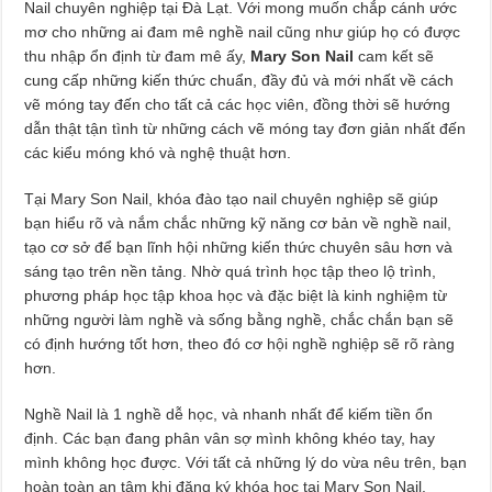
Nail chuyên nghiệp tại Đà Lạt. Với mong muốn chắp cánh ước
mơ cho những ai đam mê nghề nail cũng như giúp họ có được
thu nhập ổn định từ đam mê ấy,
Mary Son Nail
cam kết sẽ
cung cấp những kiến thức chuẩn, đầy đủ và mới nhất về cách
vẽ móng tay đến cho tất cả các học viên, đồng thời sẽ hướng
dẫn thật tận tình từ những cách vẽ móng tay đơn giản nhất đến
các kiểu móng khó và nghệ thuật hơn.
Tại Mary Son Nail, khóa đào tạo nail chuyên nghiệp sẽ giúp
bạn hiểu rõ và nắm chắc những kỹ năng cơ bản về nghề nail,
tạo cơ sở để bạn lĩnh hội những kiến thức chuyên sâu hơn và
sáng tạo trên nền tảng. Nhờ quá trình học tập theo lộ trình,
phương pháp học tập khoa học và đặc biệt là kinh nghiệm từ
những người làm nghề và sống bằng nghề, chắc chắn bạn sẽ
có định hướng tốt hơn, theo đó cơ hội nghề nghiệp sẽ rõ ràng
hơn.
Nghề Nail là 1 nghề dễ học, và nhanh nhất để kiếm tiền ổn
định. Các bạn đang phân vân sợ mình không khéo tay, hay
mình không học được. Với tất cả những lý do vừa nêu trên, bạn
hoàn toàn an tâm khi đăng ký khóa học tại Mary Son Nail.