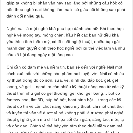
giúp ta không bị phân vân hay sao lãng bởi những câu hỏi: có
nên theo nghề nail không, làm nails có giàu nổi không sao phải
đánh đổi nhiều quá.
Nghề nail là một nghề khá phù hợp dành cho nữ. Khi theo học
nghề vẽ móng tay, móng chân, hầu hết các bạn nữ đều khá
yêu thích tính thẩm mỹ, có tố chất nghệ thuật, nhiều bạn gái
mạnh dạn quyết định theo học nghề bởi xu thế việc làm và nhu
cầu xã hội đang ngày một tăng cao.
Chỉ cần có đam mê và niềm tin, bạn sẽ đến với nghề Nail một
cách xuất sắc với những sản phẩm nail tuyệt vời. Nail có nhiều
kỹ thuật trong đó có sơn, sửa, vẽ, đính đá, đắp bột, gel, gel
loang, vẽ gel… ngoài ra còn nhiều kỹ thuật nâng cao từ các kỹ
thuật trên như gel có gel thường, gel khô, gel loang… bột có
fantasy hoa, flat 3D, búp bê bột, hoạt hình bột… trong các kỹ
thuật đó thì vẽ cần chút năng khiếu mỹ thuật, chỉ một chút thôi
và luyện thì vẫn vẽ được vì nó không phải là trường phái nghệ
thuật gì ghê gớm mà chỉ là họa tiết đơn giản, sáng tạo, mới, lạ
và độc đáo. Chính vì thế hãy yên tâm theo đuổi niềm đam mê
và mơ ước của mình các bạn nhé và lựa chọn khóa đào tạo