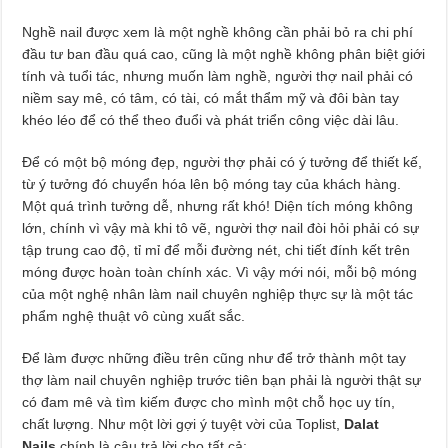
Nghề nail được xem là một nghề không cần phải bỏ ra chi phí
đầu tư ban đầu quá cao, cũng là một nghề không phân biệt giới
tính và tuổi tác, nhưng muốn làm nghề, người thợ nail phải có
niềm say mê, có tâm, có tài, có mắt thẩm mỹ và đôi bàn tay
khéo léo để có thể theo đuổi và phát triển công việc dài lâu.
Để có một bộ móng đẹp, người thợ phải có ý tưởng để thiết kế,
từ ý tưởng đó chuyển hóa lên bộ móng tay của khách hàng.
Một quá trình tưởng dễ, nhưng rất khó! Diện tích móng không
lớn, chính vì vậy mà khi tô vẽ, người thợ nail đòi hỏi phải có sự
tập trung cao độ, tỉ mỉ để mỗi đường nét, chi tiết đính kết trên
móng được hoàn toàn chính xác. Vì vậy mới nói, mỗi bộ móng
của một nghệ nhân làm nail chuyên nghiệp thực sự là một tác
phẩm nghệ thuật vô cùng xuất sắc.
Để làm được những điều trên cũng như để trở thành một tay
thợ làm nail chuyên nghiệp trước tiên bạn phải là người thật sự
có đam mê và tìm kiếm được cho mình một chỗ học uy tín,
chất lượng. Như một lời gợi ý tuyệt vời của Toplist,
Dalat
Nails
chính là câu trả lời cho tất cả: