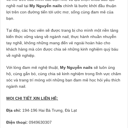
nghề nail tại
My Nguyễn nails
chính là bước khởi đầu thuận
lợi trên con đường tiến tới ước mơ, sống cùng đam mê của
bạn.
Tại đây, các học viên sẽ được trang bị cho mình một nền tảng
kiến thức vững vàng về ngành nail, thực hành nhuần nhuyễn
tay nghề, không những mang đến vẻ ngoài hoàn hảo cho
khách hàng mà còn được chia sẻ những kinh nghiệm quý báu
về nghề nghiệp.
Với lòng đam mê nghệ thuật,
My Nguyễn nails
sẽ luôn ủng
hộ, cùng gắn bó, cùng chia sẻ kinh nghiệm trong lĩnh vực chăm
sóc và trang trí móng với những bạn đam mê học hỏi yêu thích
ngành nail.
MỌI CHI TIẾT XIN LIÊN HỆ:
Địa chỉ:
194-196 Hai Bà Trưng, Đà Lạt
Điện thoại:
0949630307