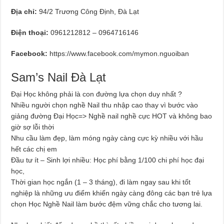
Địa chỉ:
94/2 Trương Công Định, Đà Lạt
Điện thoại:
0961212812 – 0964716146
Facebook:
https://www.facebook.com/mymon.nguoiban
Sam’s Nail Đà Lạt
Đại Học không phải là con đường lựa chọn duy nhất ?
Nhiều người chọn nghề Nail thu nhập cao thay vì bước vào
giảng đường Đại Học=> Nghề nail nghề cực HOT và không bao
giờ sợ lỗi thời
Nhu cầu làm đẹp, làm móng ngày càng cực kỳ nhiều với hầu
hết các chị em
Đầu tư ít – Sinh lợi nhiều: Học phí bằng 1/100 chi phí học đại
học,
Thời gian học ngắn (1 – 3 tháng), đi làm ngay sau khi tốt
nghiệp là những ưu điểm khiến ngày càng đông các bạn trẻ lựa
chọn Học Nghề Nail làm bước đệm vững chắc cho tương lai.