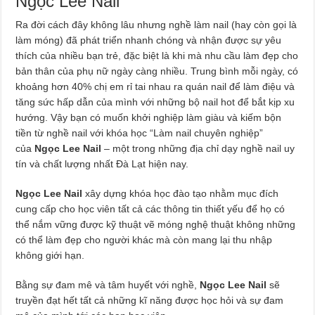
Ngọc Lee Nail
Ra đời cách đây không lâu nhưng nghề làm nail (hay còn gọi là
làm móng) đã phát triển nhanh chóng và nhận được sự yêu
thích của nhiều bạn trẻ, đặc biệt là khi mà nhu cầu làm đẹp cho
bản thân của phụ nữ ngày càng nhiều. Trung bình mỗi ngày, có
khoảng hơn 40% chị em rỉ tai nhau ra quán nail để làm điệu và
tăng sức hấp dẫn của mình với những bộ nail hot để bắt kịp xu
hướng. Vậy bạn có muốn khởi nghiệp làm giàu và kiếm bộn
tiền từ nghề nail với khóa học “Làm nail chuyên nghiệp”
của
Ngọc Lee Nail
– một trong những địa chỉ dạy nghề nail uy
tín và chất lượng nhất Đà Lạt hiện nay.
Ngọc Lee Nail
xây dựng khóa học đào tạo nhằm mục đích
cung cấp cho học viên tất cả các thông tin thiết yếu để họ có
thể nắm vững được kỹ thuật vẽ móng nghệ thuật không những
có thể làm đẹp cho người khác mà còn mang lại thu nhập
không giới hạn.
Bằng sự đam mê và tâm huyết với nghề,
Ngọc Lee Nail
sẽ
truyền đạt hết tất cả những kĩ năng được học hỏi và sự đam