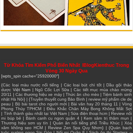
Từ Khóa Tìm Kiếm Phổ Biến Nhất IBlogKienthuc Trong
Vòng 30 Ngày Qua
[wpts_spin cache=”25920000″]
{
Các loại màu nước nổi tiếng
|
Các loại bút chì tốt
|
Dầu gội thảo
dược
Việt Nam |
Ngũ Cốc Lợi Sữa
|
Các tiết mục múa chào mừng
20/11
|
Các thương hiệu xe máy
|
Thức ăn cho mèo
|
Tiệm bánh sinh
nhật Hà Nội
} | {
Truyền thuyết cung Bảo Bình
|
review mỹ phẩm cle de
peau
|
Bộ bài tarot cho người mới
|
Bài văn hay 20 tháng 11
|
Vòng
Phong Thủy TPHCM
|
Điêu Khắc Chân Mày Bong Không Mất Sợi
|
Tỉnh thành giàu nhất tại Việt Nam
|
Sửa điện thoại hcm
|
Review nối
mi búp bê
|
Bánh canh cu ngon quận 4
|
Kem sâm trị thâm mụn
|
Thương hiệu sơn uy tín
|
Quán ăn nổi tiếng phố Triều Khúc
|
Xóa
xăm không sẹo HCM
|
Review Zen Spa Quy Nhơn
} | {
Quán bạch
tuộc nướng ngon Sài Gòn
|
Nối mi Quận 8
|
Sách ôn thi Starters –