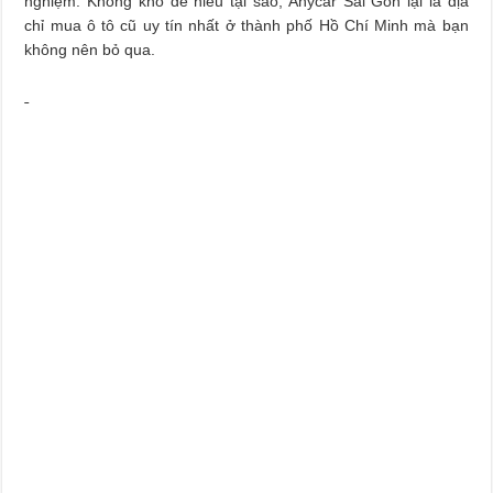
nghiệm. Không khó để hiểu tại sao, Anycar Sài Gòn lại là địa
chỉ mua ô tô cũ uy tín nhất ở thành phố Hồ Chí Minh mà bạn
không nên bỏ qua.