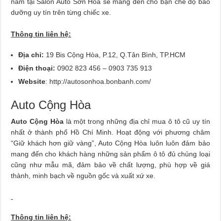
năm tại Salon Auto Sơn Hoa sẽ mang đến cho bạn chế độ bảo
dưỡng uy tín trên từng chiếc xe.
Thông tin liên hệ:
Địa chỉ:
19 Bis Cộng Hòa, P.12, Q.Tân Bình, TP.HCM
Điện thoại:
0902 823 456 – 0903 735 913
Website
: http://autosonhoa.bonbanh.com/
Auto Cộng Hòa
Auto Cộng Hòa
là một trong những địa chỉ mua ô tô cũ uy tín
nhất ở thành phố Hồ Chí Minh. Hoạt động với phương châm
“Giữ khách hơn giữ vàng”, Auto Cộng Hòa luôn luôn đảm bảo
mang đến cho khách hàng những sản phẩm ô tô đủ chủng loại
cũng như mẫu mã, đảm bảo về chất lượng, phù hợp về giá
thành, minh bạch về nguồn gốc và xuất xứ xe.
Thông tin liên hệ: