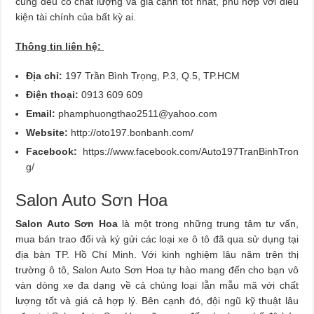
cũng đều có chất lượng và giá cạnh tốt nhất, phù hợp với điều
kiện tài chính của bất kỳ ai.
Thông tin liên hệ:
Địa chỉ:
197 Trần Bình Trọng, P.3, Q.5, TP.HCM
Điện thoại:
0913 609 609
Email:
phamphuongthao2511@yahoo.com
Website:
http://oto197.bonbanh.com/
Facebook:
https://www.facebook.com/Auto197TranBinhTron
g/
Salon Auto Sơn Hoa
Salon Auto Sơn Hoa
là một trong những trung tâm tư vấn,
mua bán trao đổi và ký gửi các loại xe ô tô đã qua sử dụng tại
địa bàn TP. Hồ Chí Minh. Với kinh nghiệm lâu năm trên thị
trường ô tô, Salon Auto Sơn Hoa tự hào mang đến cho bạn vô
vàn dòng xe đa dạng về cả chủng loại lẫn mẫu mã với chất
lượng tốt và giá cả hợp lý. Bên cạnh đó, đội ngũ kỹ thuật lâu