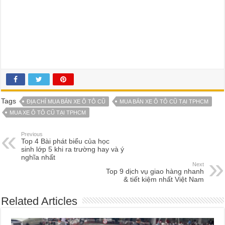
Tags
ĐỊA CHỈ MUA BÁN XE Ô TÔ CŨ
MUA BÁN XE Ô TÔ CŨ TẠI TPHCM
MUA XE Ô TÔ CŨ TẠI TPHCM
Previous
Top 4 Bài phát biểu của học
sinh lớp 5 khi ra trường hay và ý
nghĩa nhất
Next
Top 9 dịch vụ giao hàng nhanh
& tiết kiệm nhất Việt Nam
Related Articles