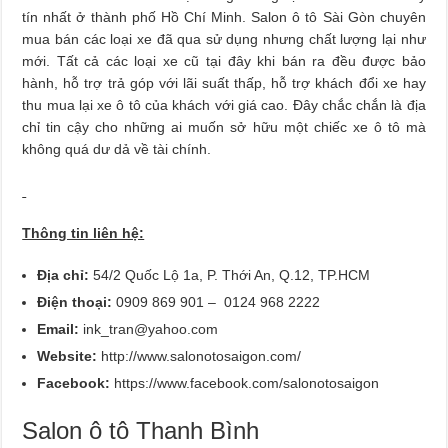
tín nhất ở thành phố Hồ Chí Minh. Salon ô tô Sài Gòn chuyên
mua bán các loại xe đã qua sử dụng nhưng chất lượng lại như
mới. Tất cả các loại xe cũ tại đây khi bán ra đều được bảo
hành, hỗ trợ trả góp với lãi suất thấp, hỗ trợ khách đổi xe hay
thu mua lại xe ô tô của khách với giá cao. Đây chắc chắn là địa
chỉ tin cậy cho những ai muốn sở hữu một chiếc xe ô tô mà
không quá dư dả về tài chính.
Thông tin liên hệ:
Địa chỉ:
54/2 Quốc Lộ 1a, P. Thới An, Q.12, TP.HCM
Điện thoại:
0909 869 901 – 0124 968 2222
Email:
ink_tran@yahoo.com
Website:
http://www.salonotosaigon.com/
Facebook:
https://www.facebook.com/salonotosaigon
Salon ô tô Thanh Bình