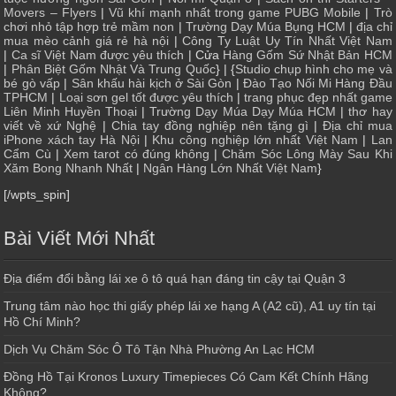
Movers – Flyers
|
Vũ khí mạnh nhất trong game PUBG Mobile
|
Trò
chơi nhỏ tập hợp trẻ mầm non
|
Trường Dạy Múa Bụng HCM
|
địa chỉ
mua mèo cảnh giá rẻ hà nội
|
Công Ty Luật Uy Tín Nhất Việt Nam
|
Ca sĩ Việt Nam được yêu thích
| Cửa
Hàng Gốm Sứ Nhật Bản HCM
|
Phân Biệt Gốm Nhật Và Trung Quốc
} | {
Studio chụp hình cho mẹ và
bé gò vấp
|
Sân khấu hài kịch ở Sài Gòn
|
Đào Tạo Nối Mi Hàng Đầu
TPHCM
|
Loại sơn gel tốt được yêu thích
|
trang phục đẹp nhất game
Liên Minh Huyền Thoại
|
Trường Dạy Múa Dạy Múa HCM
|
thơ hay
viết về xứ Nghệ
|
Chia tay đồng nghiệp nên tặng gì
|
Địa chỉ mua
iPhone xách tay Hà Nội
|
Khu công nghiệp lớn nhất Việt Nam
|
Lan
Cẩm Cù
|
Xem tarot có đúng không
|
Chăm Sóc Lông Mày Sau Khi
Xăm Bong Nhanh Nhất
|
Ngân Hàng Lớn Nhất Việt Nam
}
[/wpts_spin]
Bài Viết Mới Nhất
Địa điểm đổi bằng lái xe ô tô quá hạn đáng tin cậy tại Quận 3
Trung tâm nào học thi giấy phép lái xe hạng A (A2 cũ), A1 uy tín tại
Hồ Chí Minh?
Dịch Vụ Chăm Sóc Ô Tô Tận Nhà Phường An Lạc HCM
Đồng Hồ Tại Kronos Luxury Timepieces Có Cam Kết Chính Hãng
Không?