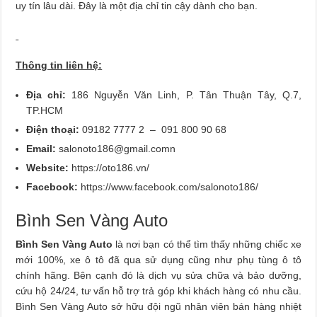
uy tín lâu dài. Đây là một địa chỉ tin cậy dành cho bạn.
Thông tin liên hệ:
Địa chỉ:
186 Nguyễn Văn Linh, P. Tân Thuận Tây, Q.7,
TP.HCM
Điện thoại:
09182 7777 2 – 091 800 90 68
Email:
salonoto186@gmail.comn
Website:
https://oto186.vn/
Facebook:
https://www.facebook.com/salonoto186/
Bình Sen Vàng Auto
Bình Sen Vàng Auto
là nơi bạn có thể tìm thấy những chiếc xe
mới 100%, xe ô tô đã qua sử dụng cũng như phụ tùng ô tô
chính hãng. Bên cạnh đó là dịch vụ sửa chữa và bảo dưỡng,
cứu hộ 24/24, tư vấn hỗ trợ trả góp khi khách hàng có nhu cầu.
Bình Sen Vàng Auto sở hữu đội ngũ nhân viên bán hàng nhiệt