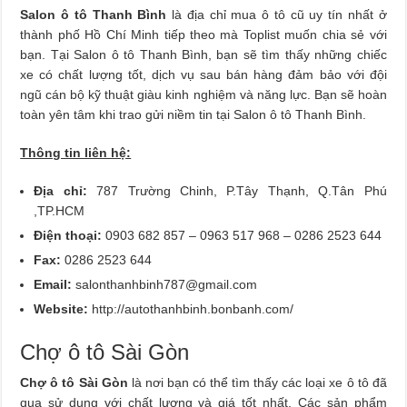
Salon ô tô Thanh Bình
là địa chỉ mua ô tô cũ uy tín nhất ở
thành phố Hồ Chí Minh tiếp theo mà Toplist muốn chia sẻ với
bạn. Tại Salon ô tô Thanh Bình, bạn sẽ tìm thấy những chiếc
xe có chất lượng tốt, dịch vụ sau bán hàng đảm bảo với đội
ngũ cán bộ kỹ thuật giàu kinh nghiệm và năng lực. Bạn sẽ hoàn
toàn yên tâm khi trao gửi niềm tin tại Salon ô tô Thanh Bình.
Thông tin liên hệ:
Địa chỉ:
787 Trường Chinh, P.Tây Thạnh, Q.Tân Phú
,TP.HCM
Điện thoại:
0903 682 857 – 0963 517 968 – 0286 2523 644
Fax:
0286 2523 644
Email:
salonthanhbinh787@gmail.com
Website:
http://autothanhbinh.bonbanh.com/
Chợ ô tô Sài Gòn
Chợ ô tô Sài Gòn
là nơi bạn có thể tìm thấy các loại xe ô tô đã
qua sử dụng với chất lượng và giá tốt nhất. Các sản phẩm