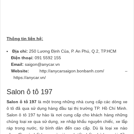
Thông tin liên hệ:
Địa chỉ:
250 Lương Định Của, P. An Phú, Q.2, TP.HCM
Điện thoại:
091 5592 155
Email:
saigon@anycar.vn
Website:
http://anycarsaigon.bonbanh.com/ –
https://anycar.vn/
Salon ô tô 197
Salon ô tô 197
là một trong những nhà cung cấp các dòng xe
ô tô đã qua sử dụng hàng đầu tại thị trường TP. Hồ Chí Minh.
Salon ô tô 197 tự hào là nơi cung cấp cho khách hàng những
chủng loại xe qua sử dụng, xe nhập khẩu nguyên chiếc, xe lắp
ráp trong nước, từ bình dân đến cao cấp. Dù là loại xe nào