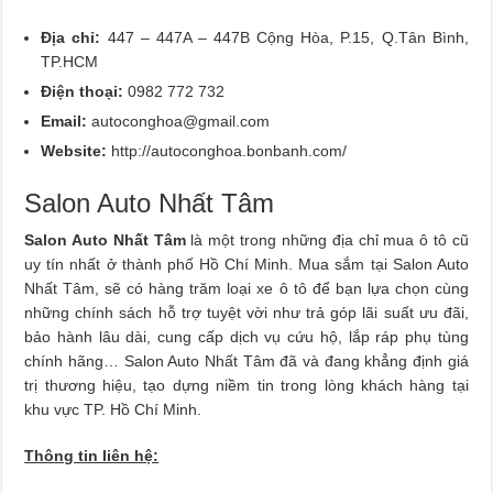
Địa chỉ:
447 – 447A – 447B Cộng Hòa, P.15, Q.Tân Bình,
TP.HCM
Điện thoại:
0982 772 732
Email:
autoconghoa@gmail.com
Website:
http://autoconghoa.bonbanh.com/
Salon Auto Nhất Tâm
Salon Auto Nhất Tâm
là một trong những địa chỉ mua ô tô cũ
uy tín nhất ở thành phố Hồ Chí Minh. Mua sắm tại Salon Auto
Nhất Tâm, sẽ có hàng trăm loại xe ô tô để bạn lựa chọn cùng
những chính sách hỗ trợ tuyệt vời như trả góp lãi suất ưu đãi,
bảo hành lâu dài, cung cấp dịch vụ cứu hộ, lắp ráp phụ tùng
chính hãng… Salon Auto Nhất Tâm đã và đang khẳng định giá
trị thương hiệu, tạo dựng niềm tin trong lòng khách hàng tại
khu vực TP. Hồ Chí Minh.
Thông tin liên hệ: