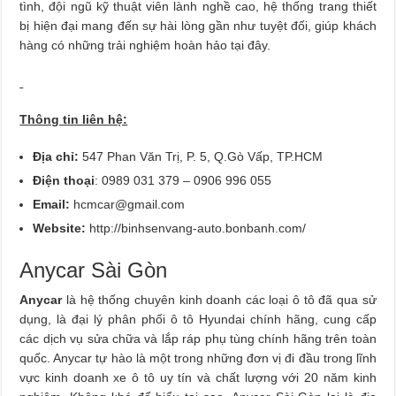
tình, đội ngũ kỹ thuật viên lành nghề cao, hệ thống trang thiết
bị hiện đại mang đến sự hài lòng gần như tuyệt đối, giúp khách
hàng có những trải nghiệm hoàn hảo tại đây.
Thông tin liên hệ:
Đ
ịa chỉ:
547 Phan Văn Trị, P. 5, Q.Gò Vấp, TP.HCM
Điện thoại
: 0989 031 379 – 0906 996 055
Email:
hcmcar@gmail.com
Website:
http://binhsenvang-auto.bonbanh.com/
Anycar Sài Gòn
Anycar
là hệ thống chuyên kinh doanh các loại ô tô đã qua sử
dụng, là đại lý phân phối ô tô Hyundai chính hãng, cung cấp
các dịch vụ sửa chữa và lắp ráp phụ tùng chính hãng trên toàn
quốc. Anycar tự hào là một trong những đơn vị đi đầu trong lĩnh
vực kinh doanh xe ô tô uy tín và chất lượng với 20 năm kinh