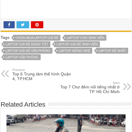
Tags
CHỌN MUA LAPTOP GIÁ RẺ
LAPTOP CHO SINH VIÊN
LAPTOP GIÁ RẺ DÙNG TỐT
LAPTOP GIÁ RẺ SINH VIÊN
LAPTOP GIÁ RẺ VĂN PHÒNG
LAPTOP MỎNG NHẸ
LAPTOP RẺ NHẤT
LAPTOP VĂN PHÒNG
Previous
Top 6 Trung tâm thể hình Quận
4, TP.HCM
Next
Top 7 Chợ đêm nổi tiếng nhất ở
TP. Hồ Chí Minh
Related Articles