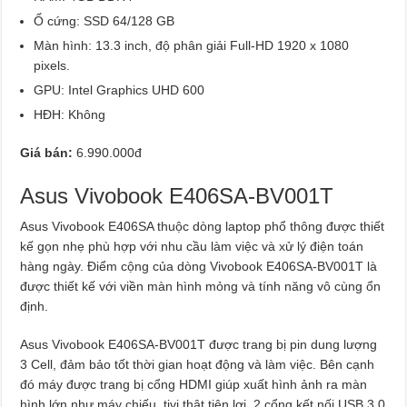
Ổ cứng: SSD 64/128 GB
Màn hình: 13.3 inch, độ phân giải Full-HD 1920 x 1080
pixels.
GPU: Intel Graphics UHD 600
HĐH: Không
Giá bán:
6.990.000đ
Asus Vivobook E406SA-BV001T
Asus Vivobook E406SA thuộc dòng laptop phổ thông được thiết
kế gọn nhẹ phù hợp với nhu cầu làm việc và xử lý điện toán
hàng ngày. Điểm cộng của dòng Vivobook E406SA-BV001T là
được thiết kế với viền màn hình mỏng và tính năng vô cùng ổn
định.
Asus Vivobook E406SA-BV001T được trang bị pin dung lượng
3 Cell, đảm bảo tốt thời gian hoạt động và làm việc. Bên cạnh
đó máy được trang bị cổng HDMI giúp xuất hình ảnh ra màn
hình lớn như máy chiếu, tivi thật tiện lợi, 2 cổng kết nối USB 3.0