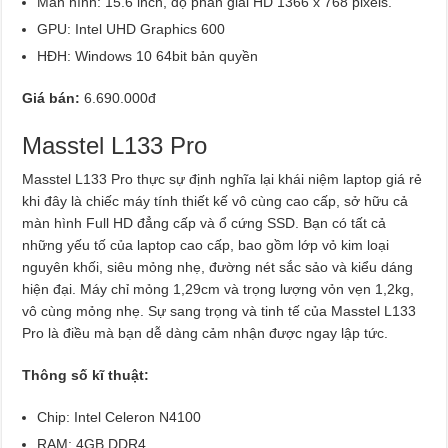
Màn hình: 15.6 inch, độ phân giải HD 1366 x 768 pixels.
GPU: Intel UHD Graphics 600
HĐH: Windows 10 64bit bản quyền
Giá bán:
6.690.000đ
Masstel L133 Pro
Masstel L133 Pro thực sự định nghĩa lại khái niệm laptop giá rẻ
khi đây là chiếc máy tính thiết kế vô cùng cao cấp, sở hữu cả
màn hình Full HD đẳng cấp và ổ cứng SSD. Bạn có tất cả
những yếu tố của laptop cao cấp, bao gồm lớp vỏ kim loại
nguyên khối, siêu mỏng nhẹ, đường nét sắc sảo và kiểu dáng
hiện đại. Máy chỉ mỏng 1,29cm và trọng lượng vỏn vẹn 1,2kg,
vô cùng mỏng nhẹ. Sự sang trọng và tinh tế của Masstel L133
Pro là điều mà bạn dễ dàng cảm nhận được ngay lập tức.
Thông số kĩ thuật:
Chip: Intel Celeron N4100
RAM: 4GB DDR4