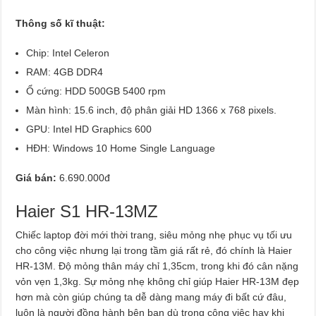
Thông số kĩ thuật:
Chip: Intel Celeron
RAM: 4GB DDR4
Ổ cứng: HDD 500GB 5400 rpm
Màn hình: 15.6 inch, độ phân giải HD 1366 x 768 pixels.
GPU: Intel HD Graphics 600
HĐH: Windows 10 Home Single Language
Giá bán:
6.690.000đ
Haier S1 HR-13MZ
Chiếc laptop đời mới thời trang, siêu mỏng nhẹ phục vụ tối ưu
cho công việc nhưng lại trong tầm giá rất rẻ, đó chính là Haier
HR-13M. Độ mỏng thân máy chỉ 1,35cm, trong khi đó cân nặng
vỏn vẹn 1,3kg. Sự mỏng nhẹ không chỉ giúp Haier HR-13M đẹp
hơn mà còn giúp chúng ta dễ dàng mang máy đi bất cứ đâu,
luôn là người đồng hành bên bạn dù trong công việc hay khi