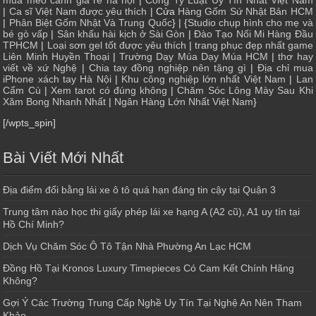
mua mèo cảnh giá rẻ hà nội
|
Công Ty Luật Uy Tín Nhất Việt Nam
|
Ca sĩ Việt Nam được yêu thích
| Cửa
Hàng Gốm Sứ Nhật Bản HCM
|
Phân Biệt Gốm Nhật Và Trung Quốc
} | {
Studio chụp hình cho mẹ và
bé gò vấp
|
Sân khấu hài kịch ở Sài Gòn
|
Đào Tạo Nối Mi Hàng Đầu
TPHCM
|
Loại sơn gel tốt được yêu thích
|
trang phục đẹp nhất game
Liên Minh Huyền Thoại
|
Trường Dạy Múa Dạy Múa HCM
|
thơ hay
viết về xứ Nghệ
|
Chia tay đồng nghiệp nên tặng gì
|
Địa chỉ mua
iPhone xách tay Hà Nội
|
Khu công nghiệp lớn nhất Việt Nam
|
Lan
Cẩm Cù
|
Xem tarot có đúng không
|
Chăm Sóc Lông Mày Sau Khi
Xăm Bong Nhanh Nhất
|
Ngân Hàng Lớn Nhất Việt Nam
}
[/wpts_spin]
Bài Viết Mới Nhất
Địa điểm đổi bằng lái xe ô tô quá hạn đáng tin cậy tại Quận 3
Trung tâm nào học thi giấy phép lái xe hạng A (A2 cũ), A1 uy tín tại
Hồ Chí Minh?
Dịch Vụ Chăm Sóc Ô Tô Tận Nhà Phường An Lạc HCM
Đồng Hồ Tại Kronos Luxury Timepieces Có Cam Kết Chính Hãng
Không?
Gợi Ý Các Trường Trung Cấp Nghề Uy Tín Tại Nghệ An Nên Tham
Khảo