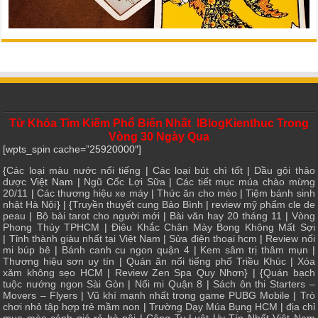
Từ Khóa Tìm Kiếm Phổ Biến Nhất IBlogKienthuc Trong
Vòng 30 Ngày Qua
[wpts_spin cache=”25920000″]
{
Các loại màu nước nổi tiếng
|
Các loại bút chì tốt
|
Dầu gội thảo
dược
Việt Nam |
Ngũ Cốc Lợi Sữa
|
Các tiết mục múa chào mừng
20/11
|
Các thương hiệu xe máy
|
Thức ăn cho mèo
|
Tiệm bánh sinh
nhật Hà Nội
} | {
Truyền thuyết cung Bảo Bình
|
review mỹ phẩm cle de
peau
|
Bộ bài tarot cho người mới
|
Bài văn hay 20 tháng 11
|
Vòng
Phong Thủy TPHCM
|
Điêu Khắc Chân Mày Bong Không Mất Sợi
|
Tỉnh thành giàu nhất tại Việt Nam
|
Sửa điện thoại hcm
|
Review nối
mi búp bê
|
Bánh canh cu ngon quận 4
|
Kem sâm trị thâm mụn
|
Thương hiệu sơn uy tín
|
Quán ăn nổi tiếng phố Triều Khúc
|
Xóa
xăm không sẹo HCM
|
Review Zen Spa Quy Nhơn
} | {
Quán bạch
tuộc nướng ngon Sài Gòn
|
Nối mi Quận 8
|
Sách ôn thi Starters –
Movers – Flyers
|
Vũ khí mạnh nhất trong game PUBG Mobile
|
Trò
chơi nhỏ tập hợp trẻ mầm non
|
Trường Dạy Múa Bụng HCM
|
địa chỉ