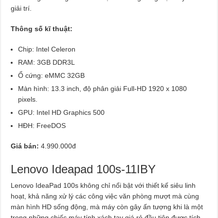
giải trí.
Thông số kĩ thuật:
Chip: Intel Celeron
RAM: 3GB DDR3L
Ổ cứng: eMMC 32GB
Màn hình: 13.3 inch, độ phân giải Full-HD 1920 x 1080
pixels.
GPU: Intel HD Graphics 500
HĐH: FreeDOS
Giá bán:
4.990.000đ
Lenovo Ideapad 100s-11IBY
Lenovo IdeaPad 100s không chỉ nổi bật với thiết kế siêu linh
hoạt, khả năng xử lý các công việc văn phòng mượt mà cùng
màn hình HD sống động, mà máy còn gây ấn tượng khi là một
trong những chiếc máy tính xách tay giá rẻ đầu tiên được tích