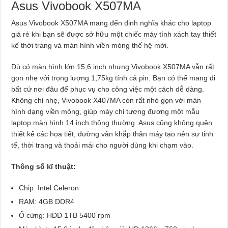
Asus Vivobook X507MA
Asus Vivobook X507MA mang đến định nghĩa khác cho laptop
giá rẻ khi bạn sẽ được sở hữu một chiếc máy tính xách tay thiết
kế thời trang và màn hình viền mỏng thế hệ mới.
Dù có màn hình lớn 15,6 inch nhưng Vivobook X507MA vẫn rất
gọn nhẹ với trọng lượng 1,75kg tính cả pin. Bạn có thể mang đi
bất cứ nơi đâu để phục vụ cho công việc một cách dễ dàng.
Không chỉ nhẹ, Vivobook X407MA còn rất nhỏ gọn với màn
hình dạng viền mỏng, giúp máy chỉ tương đương một mẫu
laptop màn hình 14 inch thông thường. Asus cũng không quên
thiết kế các họa tiết, đường vân khắp thân máy tạo nên sự tinh
tế, thời trang và thoải mái cho người dùng khi chạm vào.
Thông số kĩ thuật:
Chip: Intel Celeron
RAM: 4GB DDR4
Ổ cứng: HDD 1TB 5400 rpm