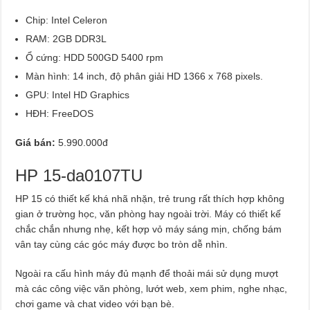
Chip: Intel Celeron
RAM: 2GB DDR3L
Ổ cứng: HDD 500GD 5400 rpm
Màn hình: 14 inch, độ phân giải HD 1366 x 768 pixels.
GPU: Intel HD Graphics
HĐH: FreeDOS
Giá bán:
5.990.000đ
HP 15-da0107TU
HP 15 có thiết kế khá nhã nhặn, trẻ trung rất thích hợp không
gian ở trường học, văn phòng hay ngoài trời. Máy có thiết kế
chắc chắn nhưng nhẹ, kết hợp vỏ máy sáng mịn, chống bám
vân tay cùng các góc máy được bo tròn dễ nhìn.
Ngoài ra cấu hình máy đủ mạnh để thoải mái sử dụng mượt
mà các công việc văn phòng, lướt web, xem phim, nghe nhạc,
chơi game và chat video với bạn bè.