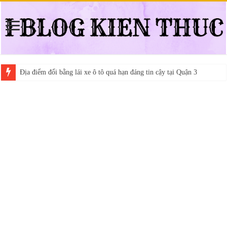
Địa điểm đổi bằng lái xe ô tô quá hạn đáng tin cậy tại Quận 3
Trung tâm nào học thi giấy phép lái xe hạng A (A2 cũ), A1 uy tín tại 