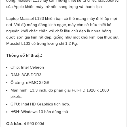
động. Masstel L133 lấy cảm hứng thiết kế từ chiếc Macbook Air
của Apple khiến máy trở nên sang trọng và thanh lịch.
Laptop Masstel L133 khiến bạn có thể mang máy đi khắp mọi
nơi. Với độ mỏng đáng kinh ngạc, máy còn sở hữu thiết kế
nguyên khối chắc chắn với chất liệu chủ đạo là nhựa bóng
được sơn giả kim rất đẹp, giống như một khối kim loại thực sự.
Masstel L133 có trọng lượng chỉ 1.2 Kg.
Thông số kĩ thuật:
Chip: Intel Celeron
RAM: 3GB DDR3L
Ổ cứng: eMMC 32GB
Màn hình: 13.3 inch, độ phân giải Full-HD 1920 x 1080
pixels.
GPU: Intel HD Graphics tích hợp.
HĐH: Windows 10 bản dùng thử
Giá bán:
4.990.000đ