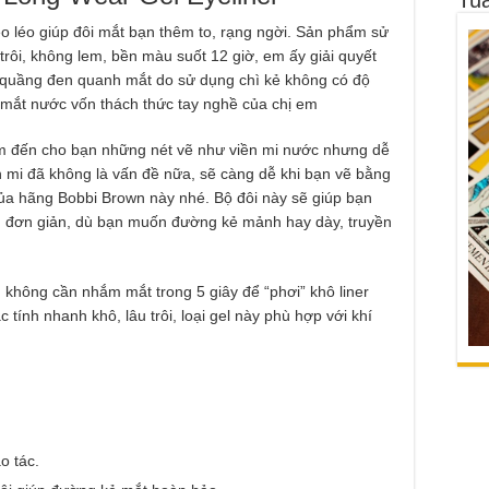
o léo giúp đôi mắt bạn thêm to, rạng ngời. Sản phẩm sử
 trôi, không lem, bền màu suốt 12 giờ, em ấy giải quyết
 quầng đen quanh mắt do sử dụng chì kẻ không có độ
mắt nước vốn thách thức tay nghề của chị em
 đến cho bạn những nét vẽ như viền mi nước nhưng dễ
n mi đã không là vấn đề nữa, sẽ càng dễ khi bạn vẽ bằng
của hãng Bobbi Brown này nhé. Bộ đôi này sẽ giúp bạn
h đơn giản, dù bạn muốn đường kẻ mảnh hay dày, truyền
 không cần nhắm mắt trong 5 giây để “phơi” khô liner
 tính nhanh khô, lâu trôi, loại gel này phù hợp với khí
o tác.