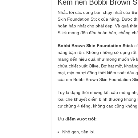
Kem nền Bobbi Brown Sk
Nhắc tới các dòng bán chạy nhất của
Bo
Skin Foundation Stick của hãng. Được th
hoàn hảo nhất cho phái đẹp. Và quả thật
Stick mang đến đều hoàn hảo, chẳng ch
Bobbi Brown Skin Foundation Stick
cò
nàng bận rộn. Không những sử dụng rất n
mang đến hiệu quả như mong muốn về làn 
chứa chiết xuất Olive, Bơ hạt mỡ, khoá
mại, mịn mượt đồng thời kiểm soát dầu g
của em Bobbi Brown Skin Foundation Sti
Tuy là dạng thỏi nhưng kết cấu mỏng nhẹ,
loại che khuyết điểm bình thường không 
cự chừng 4 tiếng, không cao cũng không
Ưu điểm vượt trội:
Nhỏ gọn, tiện lợi.