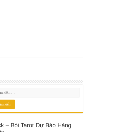
ck – Bói Tarot Dự Báo Hàng
ần