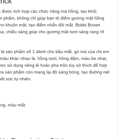
rick
k
được tích hợp các chức năng má hồng, tạo khối,
t sản phẩm, không chỉ giúp bạn tô điểm gương mặt hồng
ho khuôn mặt, tạo điểm nhấn đôi mắt. Bobbi Brown
xạ, chiếu sáng giúp cho gương mặt tươi sáng rạng rỡ
là sản phẩm số 1 dành cho bầu mắt, gò má của chị em
 màu khác nhau là: hồng tươi, hồng đậm, màu be nhạt,
c sử dụng riêng lẻ hoặc pha trộn tùy sở thích để hợp
 ra sản phẩm còn mang lại độ sáng bóng, tạo đường nét
ết sức tự nhiên.
́ng, màu mắt.