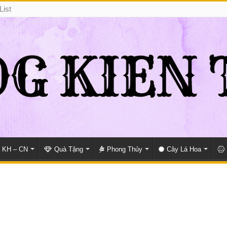
List
KH – CN
Quà Tặng
Phong Thủy
Cây Lá Hoa