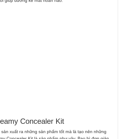
ôi giúp đường kẻ mắt hoàn hảo.
eamy Concealer Kit
 sản xuất ra những sản phẩm tốt mà là tạo nên những
my Concealer Kit là sản phẩm như vậy. Bao bì đơn giản