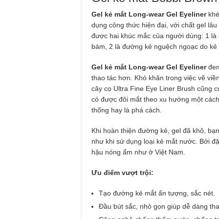
Gel kẻ mắt Long-wear Gel Eyeliner
khé
dụng công thức hiện đại, với chất gel lâu
được hai khúc mắc của người dùng: 1 là
bám, 2 là đường kẻ nguệch ngoạc do kẻ 
Gel kẻ mắt Long-wear Gel Eyeliner
đem
thao tác hơn. Khó khăn trong việc vẽ viề
cây cọ Ultra Fine Eye Liner Brush cũng 
có được đôi mắt theo xu hướng một các
thống hay là phá cách.
Khi hoàn thiện đường kẻ, gel đã khô, bạn
như khi sử dụng loại kẻ mắt nước. Bởi đặc
hậu nóng ẩm như ở Việt Nam.
Ưu điểm vượt trội:
Tạo đường kẻ mắt ấn tượng, sắc nét.
Đầu bút sắc, nhỏ gọn giúp dễ dàng tha