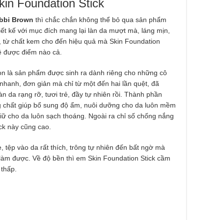
in Foundation Stick
bbi Brown
thì chắc chắn không thể bỏ qua sản phẩm
iết kế với mục đích mang lại làn da mượt mà, láng mịn,
, từ chất kem cho đến hiệu quả mà Skin Foundation
ê được điểm nào cả.
n là sản phẩm được sinh ra dành riêng cho những cô
hanh, đơn giản mà chỉ từ một đến hai lần quệt, đã
da rạng rỡ, tươi trẻ, đầy tự nhiên rồi. Thành phần
ng chất giúp bổ sung độ ẩm, nuôi dưỡng cho da luôn mềm
iữ cho da luôn sạch thoáng. Ngoài ra chỉ số chống nắng
ck này cũng cao.
 tệp vào da rất thích, trông tự nhiên đến bất ngờ mà
làm được. Về độ bền thì em Skin Foundation Stick cầm
 thấp.