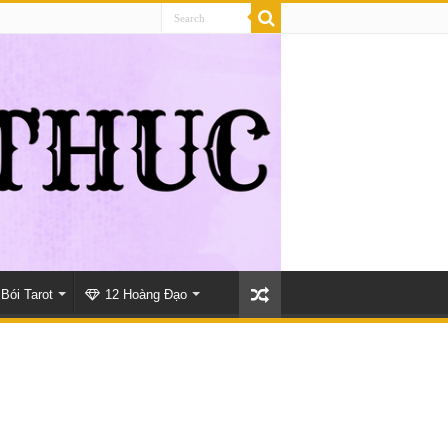
Bói Tarot
12 Hoàng Đạo