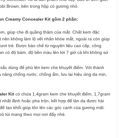
obbi Brown, bên trong hộp có gương nhỏ.
own Creamy Concealer Kit gồm 2 phần:
em, giúp che đi quầng thâm của mắt. Chất kem đặc
nên không làm lộ vết nhăn khóe mắt, ngoài ra còn giúp
ươi trẻ. Được bào chế từ nguyên liệu cao cấp, công
wn có độ bám, độ bền màu lên tới 7 giờ cả khi không sử
u sắc dùng để phủ lên kem che khuyết điểm. Với thành
 năng chống nước, chống ẩm, lưu lại hiệu ứng da mịn,
ler Kit
có chứa 1,4gram kem che khuyết điểm, 1,7gram
nhất định hoặc pha trộn, kết hợp để làn da được hài
 để tạo khối giúp tôn lên các góc cạnh của gương mặt.
bỏ túi mang theo mọi nơi đấy nhé.