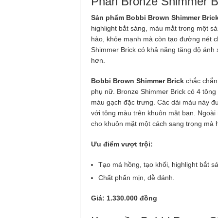
Phấn Bronze Shimmer B
Sản phẩm Bobbi Brown Shimmer Bric
highlight bắt sáng, màu mắt trong mộ
hào, khỏe mạnh mà còn tạo đường nét c
Shimmer Brick có khả năng tăng độ ánh 
hơn.
Bobbi Brown Shimmer Brick
chắc chắn 
phụ nữ. Bronze Shimmer Brick có 4 tông
màu gạch đặc trưng. Các dải màu này đượ
với tông màu trên khuôn mặt bạn. Ngoài
cho khuôn mặt một cách sang trọng mà h
Ưu điểm vượt trội:
Tạo má hồng, tạo khối, highlight bắt sa
Chất phấn mịn, dễ đánh.
Giá: 1.330.000 đồng