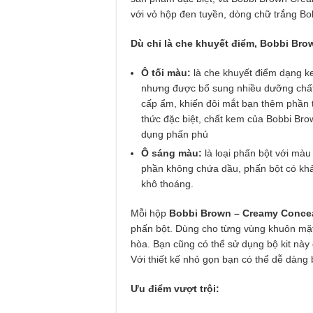
với vỏ hộp đen tuyền, dòng chữ trắng B
Dù chỉ là che khuyết điểm, Bobbi Br
Ô tối màu:
là che khuyết điểm dạng k
nhưng được bổ sung nhiều dưỡng chất 
cấp ẩm, khiến đôi mắt bạn thêm phần t
thức đặc biệt, chất kem của Bobbi Bro
dụng phấn phủ
Ô sáng màu:
là loại phấn bột với mà
phần không chứa dầu, phấn bột có khả
khô thoáng.
Mỗi hộp
Bobbi Brown – Creamy Concea
phấn bột. Dùng cho từng vùng khuôn mặt 
hòa. Bạn cũng có thể sử dụng bộ kit này
Với thiết kế nhỏ gọn bạn có thể dễ dàng 
Ưu điểm vượt trội: