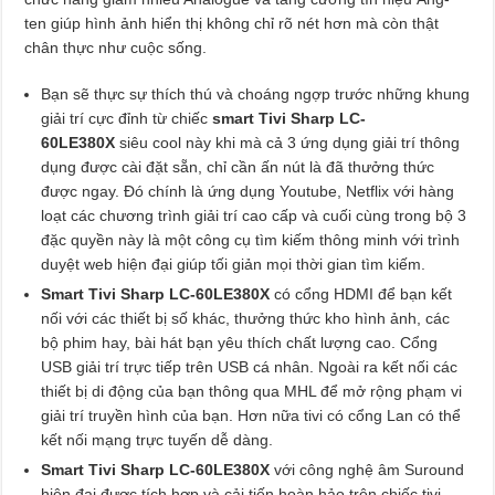
ten giúp hình ảnh hiển thị không chỉ rõ nét hơn mà còn thật
chân thực như cuộc sống.
Bạn sẽ thực sự thích thú và choáng ngợp trước những khung
giải trí cực đỉnh từ chiếc
smart Tivi Sharp LC-
60LE380X
siêu cool này khi mà cả 3 ứng dụng giải trí thông
dụng được cài đặt sẵn, chỉ cần ấn nút là đã thưởng thức
được ngay. Đó chính là ứng dụng Youtube, Netflix với hàng
loạt các chương trình giải trí cao cấp và cuối cùng trong bộ 3
đặc quyền này là một công cụ tìm kiếm thông minh với trình
duyệt web hiện đại giúp tối giản mọi thời gian tìm kiếm.
Smart Tivi Sharp LC-60LE380X
có cổng HDMI để bạn kết
nối với các thiết bị số khác, thưởng thức kho hình ảnh, các
bộ phim hay, bài hát bạn yêu thích chất lượng cao. Cổng
USB giải trí trực tiếp trên USB cá nhân. Ngoài ra kết nối các
thiết bị di động của bạn thông qua MHL để mở rộng phạm vi
giải trí truyền hình của bạn. Hơn nữa tivi có cổng Lan có thể
kết nối mạng trực tuyến dễ dàng.
Smart Tivi Sharp LC-60LE380X
với công nghệ âm Suround
hiện đại được tích hợp và cải tiến hoàn hảo trên chiếc tivi