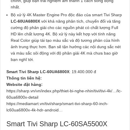
chính, giúp bạn trải nghiệm âm thanh 1 cách sống động
nhất.
Bộ xử lý 4K Master Engine Pro độc đáo của smart Tivi Sharp
LC-60UA6800X
với khả năng phân tích, chuyển đổi và tăng
cường độ phân giải cho các nguồn phát có chất lượng Full
HD lên chất lượng 4K. Bộ xử lý này kết hợp với tính năng
Real Color giúp tái tạo màu sắc và độ tương phản của hình
ảnh trung thực hơn. Bạn sẽ tận hưởng các nội dung sắc nét
và màu sắc sôi động với độ phân giải 4K mà chưa bao giờ
bạn nghĩ tới.
Smart Tivi Sharp LC-60UA6800X
: 19.400.000 đ
Thông tin liên hệ:
Website đặt hàng:
https://sharp.vn/vn/index.php/thiet-bi-nghe-nhin/tivi/tivi-4k/…/lc-
60ua6800x-detail
https://mediamart.vn/tivi/sharp/smart-tivi-sharp-60-inch-
lc60ua6800x-4k-hdr-android…
Smart Tivi Sharp LC-60SA5500X