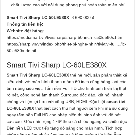
chất lượng cao với nội dung phong phú hoàn toàn miễn phí.
Smart Tivi Sharp LC-50LE580X
: 8.690.000 đ
Thông tin liên hệ:
Website đặt hàng:
https://mediamart.vn/tivi/sharp/sharp-50-inch-lc50le580x.htm
https://sharp.vn/vn/index.php/thiet-bi-nghe-nhin/tivi/tivi-full…/lc-
50le580x-detail
Smart Tivi Sharp LC-60LE380X
Smart Tivi Sharp LC-60LE380X
thế hệ mới, sản phẩm thiết kế
siêu xinh với màn hình thanh mảnh 60 inch cũng hàng loạt các
tính năng siêu việt. Tấm nền Full HD cho hình ảnh hiển thị thật
rõ nét, công nghệ âm thanh Surround độc đáo, kết nối nhanh
chóng và tiện lợi hơn với cổng USB, HDMI. Đặc biệt
smart tivi
LC-60LE380X
thật biết cách thu hút người xem khi mà sử dụng
ngay tấm nền Full HD cho phép hiển thị hình ảnh với độ nét
cực cao. Góc nhìn rộng 176º theo cả chiều ngang và chiều dọc.
Đèn nền LED trực tiếp tăng độ sáng cho màn hình. Tích hợp
chức năng giảm nhiễu Analogue và tăng cường tín hiệu Ăng-