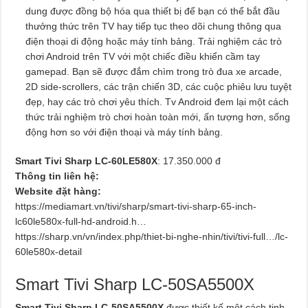
dung được đồng bộ hóa qua thiết bị để bạn có thể bắt đầu
thưởng thức trên TV hay tiếp tục theo dõi chung thông qua
điện thoại di động hoặc máy tính bảng. Trải nghiệm các trò
chơi Android trên TV với một chiếc điều khiển cầm tay
gamepad. Bạn sẽ được đắm chìm trong trò đua xe arcade,
2D side-scrollers, các trận chiến 3D, các cuộc phiêu lưu tuyệt
đẹp, hay các trò chơi yêu thích. Tv Android đem lại một cách
thức trải nghiệm trò chơi hoàn toàn mới, ấn tượng hơn, sống
động hơn so với điện thoại và máy tính bảng.
Smart Tivi Sharp LC-60LE580X
: 17.350.000 đ
Thông tin liên hệ:
Website đặt hàng:
https://mediamart.vn/tivi/sharp/smart-tivi-sharp-65-inch-
lc60le580x-full-hd-android.h…
https://sharp.vn/vn/index.php/thiet-bi-nghe-nhin/tivi/tivi-full…/lc-
60le580x-detail
Smart Tivi Sharp LC-50SA5500X
Smart Tivi Sharp LC-50SA5500X
được thiết kế một cách tinh