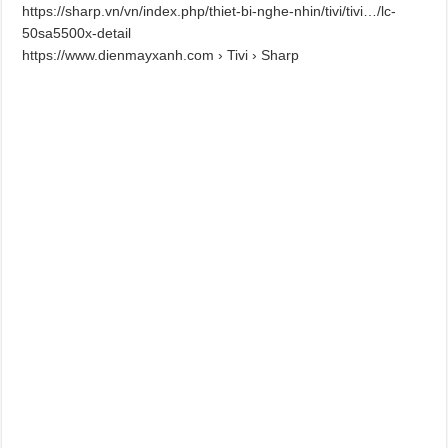
https://sharp.vn/vn/index.php/thiet-bi-nghe-nhin/tivi/tivi…/lc-
50sa5500x-detail
https://www.dienmayxanh.com › Tivi › Sharp