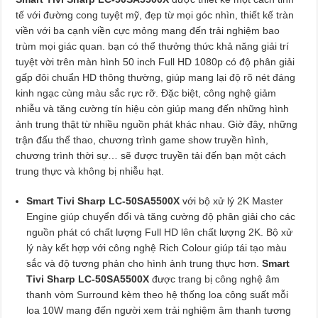
tế với đường cong tuyệt mỹ, đẹp từ mọi góc nhìn, thiết kế tràn
viền với ba cạnh viền cực mỏng mang đến trải nghiệm bao
trùm mọi giác quan. bạn có thể thưởng thức khả năng giải trí
tuyệt vời trên màn hình 50 inch Full HD 1080p có độ phân giải
gấp đôi chuẩn HD thông thường, giúp mang lại độ rõ nét đáng
kinh ngạc cùng màu sắc rực rỡ. Đặc biệt, công nghệ giảm
nhiễu và tăng cường tín hiệu còn giúp mang đến những hình
ảnh trung thật từ nhiều nguồn phát khác nhau. Giờ đây, những
trận đấu thể thao, chương trình game show truyền hình,
chương trình thời sự… sẽ được truyền tải đến bạn một cách
trung thực và không bị nhiễu hạt.
Smart Tivi Sharp LC-50SA5500X
với bộ xử lý 2K Master
Engine giúp chuyển đổi và tăng cường độ phân giải cho các
nguồn phát có chất lượng Full HD lên chất lượng 2K. Bộ xử
lý này kết hợp với công nghệ Rich Colour giúp tái tạo màu
sắc và độ tương phản cho hình ảnh trung thực hơn.
Smart
Tivi Sharp LC-50SA5500X
được trang bị công nghệ âm
thanh vòm Surround kèm theo hệ thống loa công suất mỗi
loa 10W mang đến người xem trải nghiệm âm thanh tương