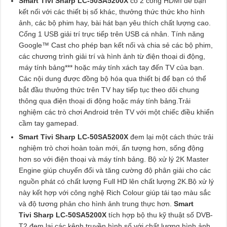
Smart Tivi Sharp LC-50SA5200X
có 2 cổng HDMI để bạn
kết nối với các thiết bị số khác, thưởng thức thức kho hình
ảnh, các bộ phim hay, bài hát bạn yêu thích chất lượng cao.
Cổng 1 USB giải trí trực tiếp trên USB cá nhân. Tính năng
Google™ Cast cho phép bạn kết nối và chia sẻ các bộ phim,
các chương trình giải trí và hình ảnh từ điện thoại di động,
máy tính bảng*** hoặc máy tính xách tay đến TV của bạn.
Các nội dung được đồng bộ hóa qua thiết bị để bạn có thể
bắt đầu thưởng thức trên TV hay tiếp tục theo dõi chung
thông qua điện thoại di động hoặc máy tính bảng.Trải
nghiệm các trò chơi Android trên TV với một chiếc điều khiển
cầm tay gamepad.
Smart Tivi Sharp LC-50SA5200X
đem lại một cách thức trải
nghiệm trò chơi hoàn toàn mới, ấn tượng hơn, sống động
hơn so với điện thoại và máy tính bảng. Bộ xử lý 2K Master
Engine giúp chuyển đổi và tăng cường độ phân giải cho các
nguồn phát có chất lượng Full HD lên chất lượng 2K.Bộ xử lý
này kết hợp với công nghệ Rich Colour giúp tái tạo màu sắc
và độ tương phản cho hình ảnh trung thực hơn.
Smart
Tivi Sharp LC-50SA5200X
tích hợp bộ thu kỹ thuật số DVB-
T2 đem lại các kênh truyền hình số với chất lượng hình ảnh