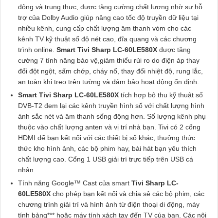
động và trung thực, được tăng cường chất lượng nhờ sự hỗ
trợ của Dolby Audio giúp nâng cao tốc độ truyền dữ liệu tại
nhiều kênh, cung cấp chất lượng âm thanh vòm cho các
kênh TV kỹ thuật số độ nét cao, đĩa quang và các chương
trình online.
Smart Tivi Sharp LC-60LE580X
được tăng
cường 7 tính năng bảo vệ,giảm thiểu rủi ro do điện áp thay
đổi đột ngột, sấm chớp, cháy nổ, thay đổi nhiệt độ, rung lắc,
an toàn khi treo trên tường và đảm bảo hoạt động ổn định.
Smart Tivi Sharp LC-60LE580X
tích hợp bộ thu kỹ thuật số
DVB-T2 đem lại các kênh truyền hình số với chất lượng hình
ảnh sắc nét và âm thanh sống động hơn. Số lượng kênh phụ
thuộc vào chất lượng anten và vị trí nhà bạn. Tivi có 2 cổng
HDMI để bạn kết nối với các thiết bị số khác, thưởng thức
thức kho hình ảnh, các bộ phim hay, bài hát bạn yêu thích
chất lượng cao. Cổng 1 USB giải trí trực tiếp trên USB cá
nhân.
Tính năng Google™ Cast của smart
Tivi Sharp LC-
60LE580X
cho phép bạn kết nối và chia sẻ các bộ phim, các
chương trình giải trí và hình ảnh từ điện thoại di động, máy
tính bảng*** hoặc máy tính xách tay đến TV của bạn. Các nội