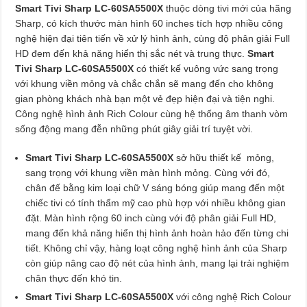
Smart Tivi Sharp LC-60SA5500X
thuộc dòng tivi mới của hãng
Sharp, có kích thước màn hình 60 inches tích hợp nhiều công
nghệ hiện đại tiên tiến về xử lý hình ảnh, cùng độ phân giải Full
HD đem đến khả năng hiển thị sắc nét và trung thực.
Smart
Tivi Sharp LC-60SA5500X
có thiết kế vuông vức sang trọng
với khung viền mỏng và chắc chắn sẽ mang đến cho không
gian phòng khách nhà bạn một vẻ đẹp hiện đại và tiện nghi.
Công nghệ hình ảnh Rich Colour cùng hệ thống âm thanh vòm
sống động mang đễn những phút giây giải trí tuyệt vời.
Smart Tivi Sharp LC-60SA5500X
sở hữu thiết kế mỏng,
sang trọng với khung viền màn hình mỏng. Cùng với đó,
chân đế bằng kim loại chữ V sáng bóng giúp mang đến một
chiếc tivi có tính thẩm mỹ cao phù hợp với nhiều không gian
đặt. Màn hình rộng 60 inch cùng với độ phân giải Full HD,
mang đến khả năng hiển thị hình ảnh hoàn hảo đến từng chi
tiết. Không chỉ vậy, hàng loạt công nghệ hình ảnh của Sharp
còn giúp nâng cao độ nét của hình ảnh, mang lại trải nghiệm
chân thực đến khó tin.
Smart Tivi Sharp LC-60SA5500X
với công nghệ Rich Colour