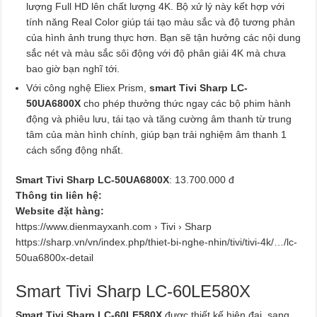
lượng Full HD lên chất lượng 4K. Bộ xử lý này kết hợp với
tính năng Real Color giúp tái tạo màu sắc và độ tương phản
của hình ảnh trung thực hơn. Bạn sẽ tận hưởng các nội dung
sắc nét và màu sắc sôi động với độ phân giải 4K mà chưa
bao giờ bạn nghĩ tới.
Với công nghệ Eliex Prism,
smart Tivi Sharp LC-
50UA6800X
cho phép thưởng thức ngay các bộ phim hành
động và phiêu lưu, tái tạo và tăng cường âm thanh từ trung
tâm của màn hình chính, giúp bạn trải nghiệm âm thanh 1
cách sống động nhất.
Smart Tivi Sharp LC-50UA6800X
: 13.700.000 đ
Thông tin liên hệ:
Website đặt hàng:
https://www.dienmayxanh.com › Tivi › Sharp
https://sharp.vn/vn/index.php/thiet-bi-nghe-nhin/tivi/tivi-4k/…/lc-
50ua6800x-detail
Smart Tivi Sharp LC-60LE580X
Smart Tivi Sharp LC-60LE580X
được thiết kế hiện đại, sang