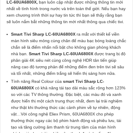
LC-60UA6800X,
bạn luôn cập nhật được những thông tin mới
nhất về tình hình trong nước và trên toàn thế giới. Nếu bạn hay
xem chương trình thời sự hay tin tức thì bạn sẽ thấy rằng bạn
sẽ luôn nắm bắt những thông tin mới nhất thông qua chiếc tivi.
Smart Tivi Sharp LC-60UA6800X
ra mắt với thiết kế viền
màn hình siêu mỏng cùng chân đế màu bạc bóng loáng chắc
chắn sẽ là điểm nhấn nổi bật cho không gian phòng khách
nhà bạn.
Smart Tivi Sharp LC-60UA6800X
được trang bị độ
phân giải 4K siêu nét cùng công nghệ HDR tân tiến giúp
nâng cao độ tương phản để những điểm đen trên tivi sẽ sâu
và tối nhất, những điểm trắng sẽ hiển thị sáng hơn nữa.
Tính năng Real Colour của
smart Tivi Sharp LC-
60UA6800X
có khả năng tái tạo dải màu sắc rộng hơn 123%
so với các TV thông thường. Đặc biệt, các màu đỏ và xanh
được hiển thị một cách trung thực nhất, đem lại trải nghiệm
như thật khi thưởng thức các cảnh phim về tự nhiên, động
vật…Với công nghệ Eliex Prism, 60UA6800X cho phép
thưởng thức ngay các bộ phim hành động và phiêu lưu, tái
tạo và tăng cường âm thanh từ trung tâm của màn hình