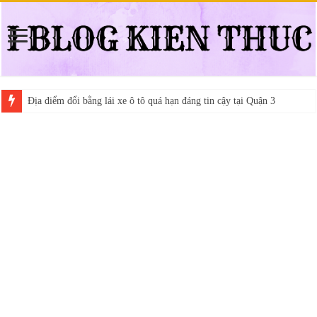
Địa điểm đổi bằng lái xe ô tô quá hạn đáng tin cậy tại Quận 3
Trung tâm nào học thi giấy phép lái xe hạng A (A2 cũ), A1 uy tín tại 