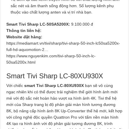
sắc nét và âm thanh sống động hơn. Số lượng kênh phụ
thuộc vào chất lượng anten và vị trí nhà bạn.
Smart Tivi Sharp LC-50SA5200X:
9.100.000 đ
Thông tin liên hệ:
Website đặt hàng:
https://mediamart.vn/tivi/sharp/tivi-sharp-50-inch-lc50sa5200x-
full-hd-aquomotion-2…
https://www.nguyenkim.com/tivi-sharp-50-inch-lc-
50sa5200x.html
Smart Tivi Sharp LC-80XU930X
Với chiếc
smart Tivi Sharp LC-80XU930X
bạn sẽ vô cùng
ngạc nhiên khi có thể được trải nghiệm thế giới hình ảnh mới
mẻ với độ sắc nét hoàn hảo vượt xa hình ảnh 4K. Tivi thế hệ
mới của Sharp trang bị độ phân giải màn hình tương đương
8K, bộ nâng cấp hình ảnh 8K Up-Converter thế hệ mới, kết hợp
với công nghệ độc quyền Quattron Pro với tấm nền màn hình
4K tạo ra hình ảnh với độ phân giải tương đương 8K, trình