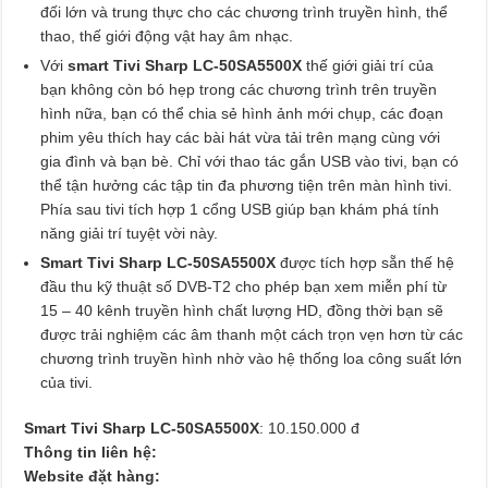
đối lớn và trung thực cho các chương trình truyền hình, thể
thao, thế giới động vật hay âm nhạc.
Với
smart Tivi Sharp LC-50SA5500X
thế giới giải trí của
bạn không còn bó hẹp trong các chương trình trên truyền
hình nữa, bạn có thể chia sẻ hình ảnh mới chụp, các đoạn
phim yêu thích hay các bài hát vừa tải trên mạng cùng với
gia đình và bạn bè. Chỉ với thao tác gắn USB vào tivi, bạn có
thể tận hưởng các tập tin đa phương tiện trên màn hình tivi.
Phía sau tivi tích hợp 1 cổng USB giúp bạn khám phá tính
năng giải trí tuyệt vời này.
Smart Tivi Sharp LC-50SA5500X
được tích hợp sẵn thế hệ
đầu thu kỹ thuật số DVB-T2 cho phép bạn xem miễn phí từ
15 – 40 kênh truyền hình chất lượng HD, đồng thời bạn sẽ
được trải nghiệm các âm thanh một cách trọn vẹn hơn từ các
chương trình truyền hình nhờ vào hệ thống loa công suất lớn
của tivi.
Smart Tivi Sharp LC-50SA5500X
: 10.150.000 đ
Thông tin liên hệ:
Website đặt hàng: