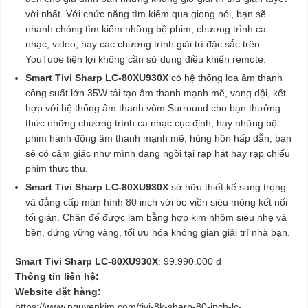
vời nhất. Với chức năng tìm kiếm qua giọng nói, bạn sẽ
nhanh chóng tìm kiếm những bộ phim, chương trình ca
nhạc, video, hay các chương trình giải trí đặc sắc trên
YouTube tiện lợi không cần sử dụng điều khiển remote.
Smart Tivi Sharp LC-80XU930X
có hệ thống loa âm thanh
công suất lớn 35W tái tạo âm thanh mạnh mẽ, vang dội, kết
hợp với hệ thống âm thanh vòm Surround cho bạn thưởng
thức những chương trình ca nhạc cục đỉnh, hay những bộ
phim hành động âm thanh mạnh mẽ, hùng hồn hấp dẫn, bạn
sẽ có cảm giác như mình đang ngồi tại rạp hát hay rạp chiếu
phim thực thụ.
Smart Tivi Sharp LC-80XU930X
sở hữu thiết kế sang trọng
và đẳng cấp màn hình 80 inch với bo viền siêu mỏng kết nối
tối giản. Chân đế được làm bằng hợp kim nhôm siêu nhẹ và
bền, đứng vững vàng, tối ưu hóa không gian giải trí nhà bạn.
Smart Tivi Sharp LC-80XU930X
: 99.990.000 đ
Thông tin liên hệ:
Website đặt hàng:
https://www.nguyenkim.com/tivi-8k-sharp-80-inch-lc-