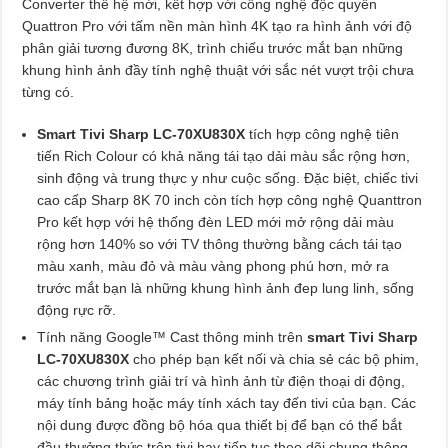
Converter thế hệ mới, kết hợp với công nghệ độc quyền
Quattron Pro với tấm nền màn hình 4K tạo ra hình ảnh với độ
phân giải tương đương 8K, trình chiếu trước mắt bạn những
khung hình ảnh đầy tính nghệ thuật với sắc nét vượt trội chưa
từng có.
Smart Tivi Sharp LC-70XU830X
tích hợp công nghệ tiên
tiến Rich Colour có khả năng tái tạo dải màu sắc rộng hơn,
sinh động và trung thực y như cuộc sống. Đặc biệt, chiếc tivi
cao cấp Sharp 8K 70 inch còn tích hợp công nghệ Quanttron
Pro kết hợp với hệ thống đèn LED mới mở rộng dải màu
rộng hơn 140% so với TV thông thường bằng cách tái tạo
màu xanh, màu đỏ và màu vàng phong phú hơn, mở ra
trước mắt bạn là những khung hình ảnh đep lung linh, sống
động rực rỡ.
Tính năng Google™ Cast thông minh trên
smart Tivi Sharp
LC-70XU830X
cho phép bạn kết nối và chia sẻ các bộ phim,
các chương trình giải trí và hình ảnh từ điện thoại di động,
máy tính bảng hoặc máy tính xách tay đến tivi của bạn. Các
nội dung được đồng bộ hóa qua thiết bị để bạn có thể bắt
đầu thưởng thức trên tivi hay tiếp tục theo dõi chung thông