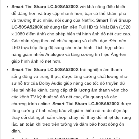
Smart Tivi Sharp LC-50SA5200X
với khả năng điều khiển
dễ dàng hơn và truy cập nhanh hơn, bạn có thể khám phá
và thưởng thức nhiều nội dung của Netflix.
Smart Tivi Sharp
LC-50SA5200X
sử dụng tấm nền Full HD từ Nhật Bản (1920
x 1080 điểm ảnh) cho phép hiển thị hình ảnh độ nét cực cao.
Góc nhìn rộng theo cả chiều ngang và chiều dọc. Đèn nền
LED trực tiếp tăng độ sáng cho màn hình. Tích hợp chức
năng giảm nhiễu Analogue và tăng cường tín hiệu Ăng-ten
giúp hình ảnh rõ nét hơn.
Smart Tivi Sharp LC-50SA5200X t
rải nghiệm âm thanh
sống động và trung thực, được tăng cường chất lượng nhờ
sự hỗ trợ của Dolby Audio giúp nâng cao tốc độ truyền dữ
liệu tại nhiều kênh, cung cấp chất lượng âm thanh vòm cho
các kênh TV kỹ thuật số độ nét cao, đĩa quang và các
chương trình online.
Smart Tivi Sharp LC-50SA5200X
được
tăng cường 7 tính năng bảo vệ,giảm thiểu rủi ro do điện áp
thay đổi đột ngột, sấm chớp, cháy nổ, thay đổi nhiệt độ, rung
lắc, an toàn khi treo trên tường và đảm bảo hoạt động ổn
định.