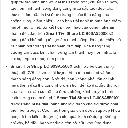
giúp tái tạo hình ảnh với dải màu rộng hơn, chuẩn xác hơn,
tạo nên hình ảnh sống động cũng màu sắc tươi đẹp, chân
thực. Thêm nữa là tivi được trang bị các tính năng như
chống rung, giảm nhiễu…cho bạn trải nghiệm hình ảnh thêm
mượt mà, rõ nét. Sự kết hợp hoàn hảo của công nghệ âm
thanh độc đáo trên
Smart Tivi Sharp LC-60SA5500X
sẽ
mang đến khả năng tái tạo âm thanh sống động, đa chiều và
tự nhiên như đang trải nghiệm trực tiếp. Khả năng tăng
cường âm bass làm chất lượng âm thanh hay hơn, nhất là
khi bạn nghe nhạc, xem phim….
Smart Tivi Sharp LC-60SA5500X t
ích hợp bộ đầu thu kỹ
thuật số DVB-T2 với chất lượng hình ảnh sắc nét và âm
thanh sống động hơn. Nhờ đó, bạn không phải tốn chi phí
mua thêm đầu thu cũng như diện tích để lắp đặt đầu thu rời
cho tivi, mà vẫn có thể thu được những kênh truyền hình
chất lượng cao miễn phí.
Smart Tivi Sharp LC-60SA5500X
được trang bị hệ điều hành Android dành cho tivi được phát
triển bởi Google. Các mục trên giao diện được sắp xếp khoa
học, dễ tìm kiếm, thuận tiện cho quá trình sử dụng. Không
chỉ vậy, hệ điều hành Android còn sở hữu kho ứng dụng