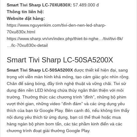
Smart Tivi Sharp LC-70XU830X:
57.489.000 đ
Thông tin liên hệ:
Website đặt hàng:
https://www.nguyenkim.com/tivi-den-nen-led-sharp-
70xu830x.html
https://www.sharp.vn/vn/index.php/thiet-bi-nghe…/tivi/tivi-8k/
…/lc-70xu830x-detail
Smart Tivi Sharp LC-50SA5200X
Smart Tivi Sharp LC-50SA5200X
được thiết kế hiện đại, sang
trọng với viền màn hình khá mỏng, tạo cảm giác góc nhìn rộng.
Chân đế sáng bóng, đầy tính nghệ thuật và vững chãi. Tivi sử
dụng đèn nền LED không chứa thủy ngân thân thiện với môi
trường. Thưởng thức các chương trình “đỉnh”, những bộ phim
vượt thời gian, những video “đình đám” và các ứng dụng yêu
thích của bạn từ Google Play. Bên cạnh đó, nếu không tìm thấy
nội dung yêu thích từ ứng dụng, bạn có thể thuê hoặc mua
hàng ngàn bộ phim bom tấn, các tác phầm kinh điển và các
chương trình đoạt giài thưởng Google Play.