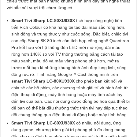
chiếu trước mắt bạn những khung hình ảnh đầy tính nghệ thuật
với sắc nét vượt trội chưa từng có.
Smart Tivi Sharp LC-80XU930X
tích hợp công nghệ tiên
tiến Rich Colour có khả năng tái tạo dải màu sắc rộng hơn,
sinh động và trung thực y như cuộc sống. Đặc biệt, chiếc tivi
cao cấp Sharp 8K 80 inch còn tích hợp công nghệ Quanttron
Pro kết hợp với hệ thống đèn LED mới mở rộng dải màu
rộng hơn 140% so với TV thông thường bằng cách tái tạo
màu xanh, màu đỏ và màu vàng phong phú hơn, mở ra
trước mắt bạn là những khung hình ảnh đep lung linh, sống
động rực rỡ. Tính năng Google™ Cast thông minh trên
smart Tivi Sharp LC-80XU930X
cho phép bạn kết nối và
chia sẻ các bộ phim, các chương trình giải trí và hình ảnh từ
điện thoại di động, máy tính bảng hoặc máy tính xách tay
đến tivi của bạn. Các nội dung được đồng bộ hóa qua thiết bị
để bạn có thể bắt đầu thưởng thức trên tivi hay tiếp tục theo
dõi chung thông qua điện thoại di động hoặc máy tính bảng.
Smart Tivi Sharp LC-80XU930X
có nhiều nội dung, ứng
dụng game, chương trình giải trí phong phú đa dạng mang
đến cho gia đình bạn những khung giờ giải trí thư giãn tuyệt