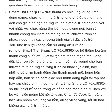
qua điện thoại di động hoặc máy tính bảng.
Smart Tivi Sharp LC-70XU830X
có nhiều nội dung, ứng
dụng game, chương trình giải trí phong phú đa dạng mang
đến cho gia đình bạn những khung giờ giải trí thư giãn tuyệt
vời nhất. Với chức năng tìm kiếm qua giọng nói, bạn sẽ
nhanh chóng tìm kiếm những bộ phim, chương trình ca
nhạc, video, hay các chương trình giải trí đặc sắc trên
YouTube tiện lợi không cần sử dụng điều khiển
remote.
Smart Tivi Sharp LC-70XU830X
có hệ thống loa âm
thanh công suất lớn 35W tái tạo âm thanh mạnh mẽ, vang
dội, kết hợp với hệ thống âm thanh vòm Surround cho bạn
thưởng thức những chương trình ca nhạc cục đỉnh, hay
những bộ phim hành động âm thanh mạnh mẽ, hùng hồn
hấp dẫn, bạn sẽ có cảm giác như mình đang ngồi tại rạp hát
hay rạp chiếu phim thực thụ. Smart Tivi Sharp LC-70XU830X
sở hữu thiết kế sang trọng và đẳng cấp màn hình 70 inch với
bo viền siêu mỏng kết nối tối giản. Chân đế được làm bằng
hợp kim nhôm siêu nhẹ và bền, đứng vững vàng, tối ưu hóa
không gian giải trí nhà bạn.