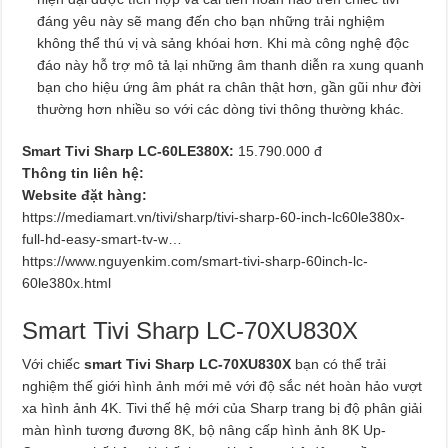
đáng yêu này sẽ mang đến cho bạn những trải nghiệm
không thể thú vị và sảng khóai hơn. Khi mà công nghệ độc
đáo này hỗ trợ mô tả lại những âm thanh diễn ra xung quanh
bạn cho hiệu ứng âm phát ra chân thật hơn, gần gũi như đời
thường hơn nhiều so với các dòng tivi thông thường khác.
Smart Tivi Sharp LC-60LE380X:
15.790.000 đ
Thông tin liên hệ:
Website đặt hàng:
https://mediamart.vn/tivi/sharp/tivi-sharp-60-inch-lc60le380x-
full-hd-easy-smart-tv-w…
https://www.nguyenkim.com/smart-tivi-sharp-60inch-lc-
60le380x.html
Smart Tivi Sharp LC-70XU830X
Với chiếc
smart Tivi Sharp LC-70XU830X
bạn có thể trải
nghiệm thế giới hình ảnh mới mẻ với độ sắc nét hoàn hảo vượt
xa hình ảnh 4K. Tivi thế hệ mới của Sharp trang bị độ phân giải
màn hình tương đương 8K, bộ nâng cấp hình ảnh 8K Up-