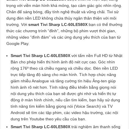
trọng với viền màn hình khá mỏng, tạo cảm giác góc nhìn rộng.
Chân đế sáng bóng, đầy tính nghệ thuật và vững chãi. Tivi sử
dụng đèn nền LED không chứa thủy ngân thân thiện với môi
trường. Với
smart Tivi Sharp LC-60LE580X
bạn có thể thưởng
thức các chương trình “đỉnh”, những bộ phim vượt thời gian,
những video “đình đám” và các ứng dụng yêu thích của bạn từ
Google Play.
Smart Tivi Sharp LC-60LE580X
với tấm nền Full HD từ Nhật
Bản cho phép hiển thị hình ảnh độ nét cực cao. Góc nhìn
rộng 176º theo cả chiều ngang và chiều dọc. Đèn nền LED
trực tiếp tăng độ sáng cho màn hình. Tích hợp chức năng
giảm nhiễu Analogue và tăng cường tín hiệu Ăng-ten giúp
hình ảnh rõ nét hơn. Tính năng điều khiển bằng giọng nói
nội dung yêu thích của bạn sẽ được ghi nhớ và hiển thị tự
động ở màn hình chính, nếu cần tìm kiếm, bạn hãy sử dụng
tính năng tìm kiếm bằng giọng nói (Voice Search) và TV
Android sẽ tìm các tập phim, các video hậu trường, các nội
dung trên Youtube theo yêu cầu của bạn.
Smart Tivi Sharp LC-60LE580X
trải nghiệm âm thanh sống