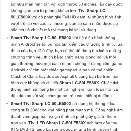
sở hữu màn hình lớn với kích thước 50 inches, lắp đầy được
không gian giải trí phòng khách lớn.
Tivi Sharp LC-
50LE580X
với độ phân giải Full HD đem lại những hình ảnh
vượt trội so với các tivi thường, bạn sẽ cảm nhận được sự
sắc nét và chi tiết mà tivi mang lại khi sử dụng.
Smart Tivi Sharp LC-50LE580X
với hệ điều hành thông
minh Android sẽ tối ưu hóa tìm kiếm các chương trình tivi ưa
thích của bạn. Giờ đây, bạn có thể dễ dàng tìm kiếm những
chương trình yêu thích bằng chức năng giọng nói và thời
gian thưởng thức một cách nhanh chóng. Trải nghiệm game
Android chỉ cần một chiếc gamepad là bạn có thể chiến
Clash of Clans hay đua xe Asphalt 8 cùng bạn bè trên màn
hình cực khủng và chi tiết
Sharp LC-50LE580X.
Chiếc tivi
thông minh sẽ mang lại một trải nghiệm hoàn toàn mới và
độc đáo so với việc chơi game trên các thiết bị di động.
Smart Tivi Sharp LC-50LE580X
sử dụng hệ thống 2 loa
công suất 20W cho khả năng phát mạnh mẽ. Công nghệ âm
thanh vòm giúp bạn và gia đình có phút giây giải trí thêm
trọn vẹn.
Tivi LED Sharp LC-50LE580X
tích hợp đầu thu
KTS DVB-T2, giúp bạn xem được những kênh truyền hình