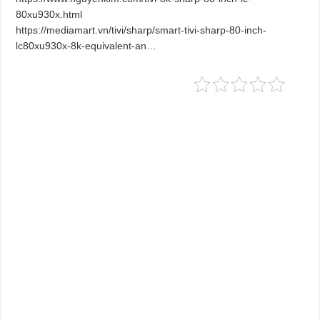
80xu930x.html
https://mediamart.vn/tivi/sharp/smart-tivi-sharp-80-inch-
lc80xu930x-8k-equivalent-an…