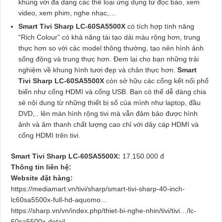
khủng với đa dạng các thể loại ứng dụng từ đọc báo, xem
video, xem phim, nghe nhạc,…
Smart Tivi Sharp LC-60SA5500X
có tích hợp tính năng
“Rich Colour” có khả năng tái tạo dải màu rộng hơn, trung
thực hơn so với các model thông thường, tạo nên hình ảnh
sống động và trung thực hơn. Đem lại cho bạn những trải
nghiệm về khung hình tươi đẹp và chân thực hơn.
Smart
Tivi Sharp LC-60SA5500X
còn sở hữu các cổng kết nối phổ
biến như cổng HDMI và cổng USB. Bạn có thể dễ dàng chia
sẻ nội dung từ những thiết bị số của mình như laptop, đầu
DVD,.. lên màn hình rộng tivi mà vẫn đảm bảo được hình
ảnh và âm thanh chất lượng cao chỉ với dây cáp HDMI và
cổng HDMI trên tivi.
Smart Tivi Sharp LC-60SA5500X:
17.150.000 đ
Thông tin liên hệ:
Website đặt hàng:
https://mediamart.vn/tivi/sharp/smart-tivi-sharp-40-inch-
lc60sa5500x-full-hd-aquomo…
https://sharp.vn/vn/index.php/thiet-bi-nghe-nhin/tivi/tivi…/lc-
60sa5500x-detail