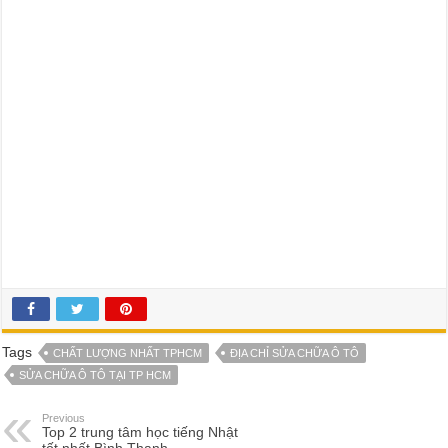
Tags
CHẤT LƯỢNG NHẤT TPHCM
ĐỊA CHỈ SỬA CHỮA Ô TÔ
SỬA CHỮA Ô TÔ TẠI TP HCM
Previous
Top 2 trung tâm học tiếng Nhật
tốt nhất Bình Thạnh