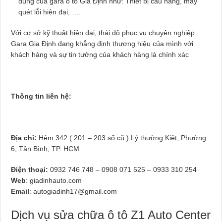
dụng của gara ô tô Gia Định như: Thiết bị cầu nâng, máy
quét lỗi hiện đại, ….
Với cơ sở kỹ thuật hiện đại, thái độ phục vụ chuyên nghiệp
Gara Gia Định đang khẳng định thương hiệu của mình với
khách hàng và sự tin tưởng của khách hàng là chính xác
Thông tin liên hệ:
Địa chỉ:
Hẻm 342 ( 201 – 203 số cũ ) Lý thường Kiệt, Phường
6, Tân Bình, TP. HCM
Điện thoại:
0932 746 748 – 0908 071 525 – 0933 310 254
Web
: giadinhauto.com
Email
:
autogiadinh17@gmail.com
Dịch vụ sửa chữa ô tô Z1 Auto Center