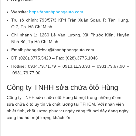
Website:
https://thanhphongauto.com
Trụ sở chính: 793/57/3 KP4 Trần Xuân Soạn, P. Tân Hưng,
Q.7, Tp. Hồ Chí Minh.
Chi nhánh 1: 1260 Lê Văn Lương, Xã Phước Kiển, Huyện
Nhà Bè, Tp.Hồ Chí Minh
Email:
phongdichvu@thanhphongauto.com
ĐT: (028).3775.5429 – Fax: (028).3775.1046
Hotline: 0934.79.71.79 – 0913.11.93.93 – 0931.79.67.90 –
0931.79.77.90
Công ty TNHH sửa chữa ôtô Hùng
Công ty TNHH sửa chữa ôtô Hùng là một trong những điểm
sửa chữa ô tô uy tín và chất lượng tại TPHCM. Với nhân viên
nhiệt tình, chất lượng phục vụ ngày càng tốt nơi đây đang ngày
càng thu hút một lượng khách lớn.