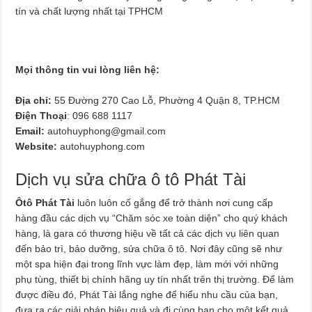
tín và chất lượng nhất tại TPHCM
Mọi thông tin vui lòng liên hệ:
Địa chỉ:
55 Đường 270 Cao Lỗ, Phường 4 Quận 8, TP.HCM
Điện Thoại
: 096 688 1117
Email:
autohuyphong@gmail.com
Website:
autohuyphong.com
Dịch vụ sửa chữa ô tô Phát Tài
Ôtô Phát Tài
luôn luôn cố gắng để trở thành nơi cung cấp
hàng đầu các dịch vụ “Chăm sóc xe toàn diện” cho quý khách
hàng, là gara có thương hiệu về tất cả các dịch vụ liên quan
đến bảo trì, bảo dưỡng, sửa chữa ô tô. Nơi đây cũng sẽ như
một spa hiện đại trong lĩnh vực làm đẹp, làm mới với những
phụ tùng, thiết bị chính hãng uy tín nhất trên thị trường. Để làm
được điều đó, Phát Tài lắng nghe để hiểu nhu cầu của bạn,
đưa ra các giải pháp hiệu quả và đi cùng bạn cho một kết quả