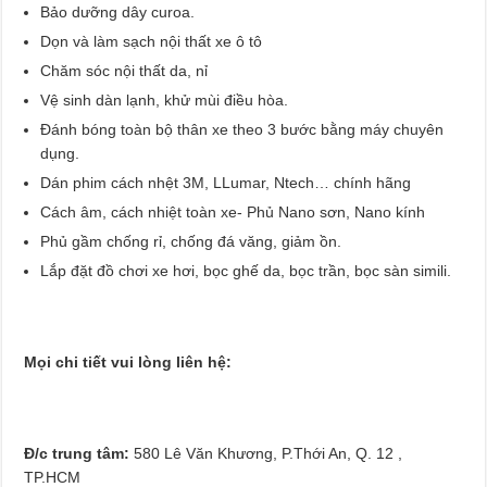
Bảo dưỡng dây curoa.
Dọn và làm sạch nội thất xe ô tô
Chăm sóc nội thất da, nỉ
Vệ sinh dàn lạnh, khử mùi điều hòa.
Đánh bóng toàn bộ thân xe theo 3 bước bằng máy chuyên
dụng.
Dán phim cách nhệt 3M, LLumar, Ntech… chính hãng
Cách âm, cách nhiệt toàn xe- Phủ Nano sơn, Nano kính
Phủ gầm chống rỉ, chống đá văng, giảm ồn.
Lắp đặt đồ chơi xe hơi, bọc ghế da, bọc trần, bọc sàn simili.
Mọi chi tiết vui lòng liên hệ:
Đ/c trung tâm:
580 Lê Văn Khương, P.Thới An, Q. 12 ,
TP.HCM