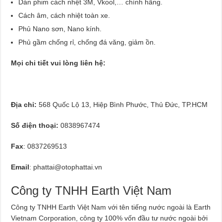
Dán phim cách nhệt 3M, Vkool,… chính hãng.
Cách âm, cách nhiệt toàn xe.
Phủ Nano sơn, Nano kính.
Phủ gầm chống rỉ, chống đá văng, giảm ồn.
Mọi chi tiết vui lòng liên hệ:
Địa chỉ:
568 Quốc Lộ 13, Hiệp Bình Phước, Thủ Đức, TP.HCM
Số điện thoại:
0838967474
Fax
: 0837269513
Email
:
phattai@otophattai.vn
Công ty TNHH Earth Việt Nam
Công ty TNHH Earth Việt Nam với tên tiếng nước ngoài là Earth
Vietnam Corporation, công ty 100% vốn đầu tư nước ngoài bởi