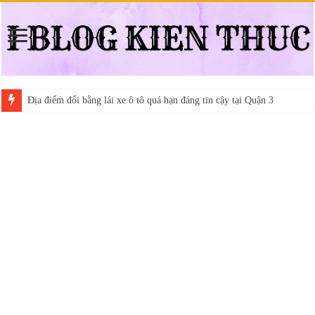
Địa điểm đổi bằng lái xe ô tô quá hạn đáng tin cậy tại Quận 3
Trung tâm nào học thi giấy phép lái xe hạng A (A2 cũ), A1 uy tín tại 