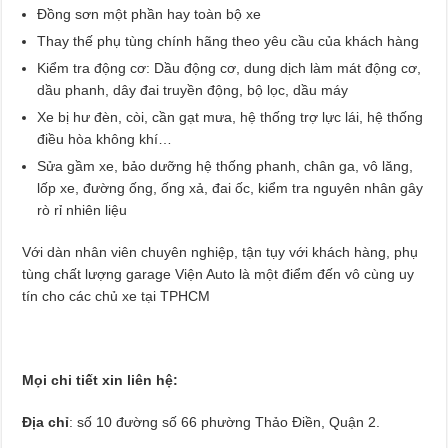
Đồng sơn một phần hay toàn bộ xe
Thay thế phụ tùng chính hãng theo yêu cầu của khách hàng
Kiểm tra động cơ: Dầu động cơ, dung dịch làm mát động cơ,
dầu phanh, dây đai truyền động, bộ lọc, dầu máy
Xe bị hư đèn, còi, cần gạt mưa, hệ thống trợ lực lái, hệ thống
điều hòa không khí…
Sửa gầm xe, bảo dưỡng hệ thống phanh, chân ga, vô lăng,
lốp xe, đường ống, ống xả, đai ốc, kiểm tra nguyên nhân gây
rò rỉ nhiên liệu
Với dàn nhân viên chuyên nghiệp, tận tụy với khách hàng, phụ
tùng chất lượng garage Viện Auto là một điểm đến vô cùng uy
tín cho các chủ xe tại TPHCM
Mọi chi tiết xin liên hệ:
Địa chỉ
: số 10 đường số 66 phường Thảo Điền, Quận 2.