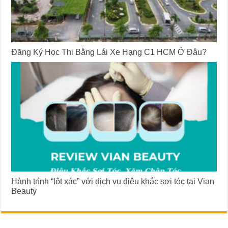
Đăng Ký Học Thi Bằng Lái Xe Hạng C1 HCM Ở Đâu?
Hành trình “lột xác” với dịch vụ điêu khắc sợi tóc tại Vian
Beauty