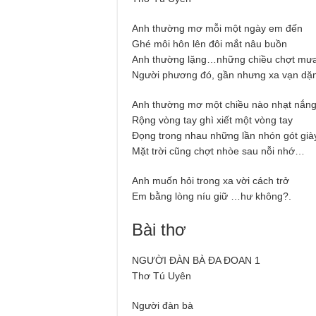
Anh thường mơ mỗi một ngày em đến
Ghé môi hôn lên đôi mắt nâu buồn
Anh thường lặng…những chiều chợt mưa
Người phương đó, gần nhưng xa vạn d
Anh thường mơ một chiều nào nhạt nắn
Rộng vòng tay ghì xiết một vòng tay
Đọng trong nhau những lần nhón gót già
Mặt trời cũng chợt nhòe sau nỗi nhớ…
Anh muốn hỏi trong xa vời cách trở
Em bằng lòng níu giữ …hư không?.
Bài thơ
NGƯỜI ĐÀN BÀ ĐA ĐOAN 1
Thơ Tú Uyên
Người đàn bà