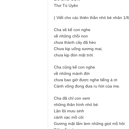
Thơ Tú Uyên
( Viết cho các thiên thần nhỏ bé nhân 1/6
Cha sẽ kể con nghe
về những chồi non
chưa thành cây đã héo
Chưa kịp uống sương mai,
chưa kịp đón mặt trời.
Cha cũng kể con nghe
về những mảnh đời
chưa bao giờ được nghe tiếng à ơi
Cánh võng đong đưa ru hời của mẹ.
Cha đã chỉ con xem
những thân hình nhỏ bé
Lặn lội mưu sinh
cánh vạc mồ côi
Gương mặt lấm lem những giọt mồ hôi