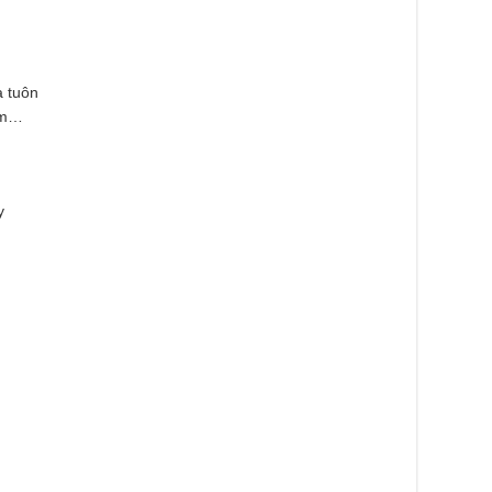
 tuôn
ặm…
g
y