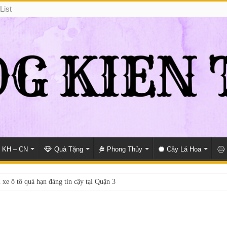
List
KH – CN
Quà Tặng
Phong Thủy
Cây Lá Hoa
 xe ô tô quá hạn đáng tin cậy tại Quận 3