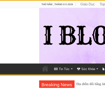
Giáo Dục
Top
THỨ NĂM , THÁNG 8 6 2026
Tin Tức
Sức Khỏe
Breaking News
Địa điểm đổi bằng lái