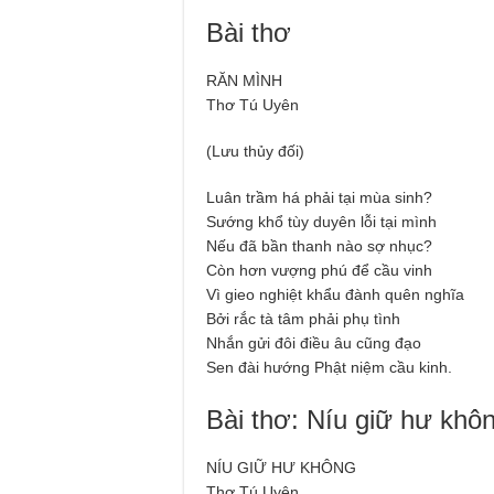
Bài thơ
RĂN MÌNH
Thơ Tú Uyên
(Lưu thủy đối)
Luân trầm há phải tại mùa sinh?
Sướng khổ tùy duyên lỗi tại mình
Nếu đã bần thanh nào sợ nhục?
Còn hơn vượng phú để cầu vinh
Vì gieo nghiệt khẩu đành quên nghĩa
Bởi rắc tà tâm phải phụ tình
Nhắn gửi đôi điều âu cũng đạo
Sen đài hướng Phật niệm cầu kinh.
Bài thơ: Níu giữ hư khô
NÍU GIỮ HƯ KHÔNG
Thơ Tú Uyên