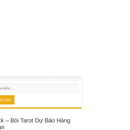
ck – Bói Tarot Dự Báo Hàng
ần