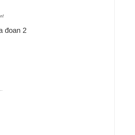
n!
a đoan 2
i…