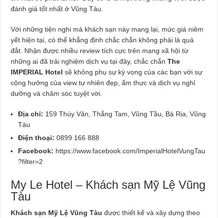
đánh giá tốt nhất ở Vũng Tàu.
Với những tiện nghi mà khách sạn này mang lại, mức giá niêm
yết hiện tại, có thể khẳng định chắc chắn không phải là quá
đắt. Nhận được nhiều review tích cực trên mạng xã hội từ
những ai đã trải nghiệm dịch vụ tại đây, chắc chắn
The
IMPERIAL Hotel
sẽ không phụ sự kỳ vọng của các bạn với sự
cộng hưởng của view tự nhiên đẹp, ẩm thực và dịch vụ nghỉ
dưỡng và chăm sóc tuyệt vời.
Địa chỉ:
159 Thùy Vân, Thắng Tam, Vũng Tầu, Bà Rịa, Vũng
Tàu
Điện thoại:
0899 166 888
Facebook:
https://www.facebook.com/ImperialHotelVungTau
?filter=2
My Le Hotel – Khách sạn Mỹ Lệ Vũng
Tàu
Khách sạn Mỹ Lệ Vũng Tàu
được thiết kế và xây dựng theo