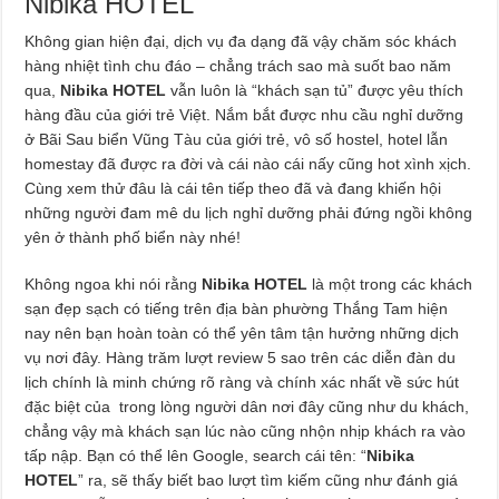
Nibika HOTEL
Không gian hiện đại, dịch vụ đa dạng đã vậy chăm sóc khách
hàng nhiệt tình chu đáo – chẳng trách sao mà suốt bao năm
qua,
Nibika HOTEL
vẫn luôn là “khách sạn tủ” được yêu thích
hàng đầu của giới trẻ Việt. Nắm bắt được nhu cầu nghỉ dưỡng
ở Bãi Sau biển Vũng Tàu của giới trẻ, vô số hostel, hotel lẫn
homestay đã được ra đời và cái nào cái nấy cũng hot xình xịch.
Cùng xem thử đâu là cái tên tiếp theo đã và đang khiến hội
những người đam mê du lịch nghỉ dưỡng phải đứng ngồi không
yên ở thành phố biển này nhé!
Không ngoa khi nói rằng
Nibika HOTEL
là một trong các khách
sạn đẹp sạch có tiếng trên địa bàn phường Thắng Tam hiện
nay nên bạn hoàn toàn có thể yên tâm tận hưởng những dịch
vụ nơi đây. Hàng trăm lượt review 5 sao trên các diễn đàn du
lịch chính là minh chứng rõ ràng và chính xác nhất về sức hút
đặc biệt của trong lòng người dân nơi đây cũng như du khách,
chẳng vậy mà khách sạn lúc nào cũng nhộn nhịp khách ra vào
tấp nập. Bạn có thể lên Google, search cái tên: “
Nibika
HOTEL
” ra, sẽ thấy biết bao lượt tìm kiếm cũng như đánh giá