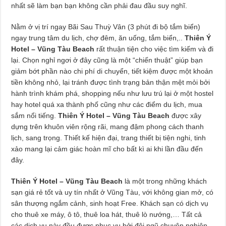
nhất sẽ làm bạn bạn không cần phải đau đầu suy nghĩ.
Nằm ở vị trí ngay Bãi Sau Thuỳ Vân (3 phút đi bộ tắm biển)
ngay trung tâm du lịch, chợ đêm, ăn uống, tắm biển,..
Thiên Ý
Hotel – Vũng Tàu Beach
rất thuận tiện cho việc tìm kiếm và đi
lại. Chọn nghỉ ngơi ở đây cũng là một “chiến thuật” giúp bạn
giảm bớt phần nào chi phí di chuyển, tiết kiệm được một khoản
tiền không nhỏ, lại tránh được tình trạng bản thận mệt mỏi bởi
hành trình khám phá, shopping nếu như lưu trú lại ở một hostel
hay hotel quá xa thành phố cũng như các điểm du lịch, mua
sắm nổi tiếng.
Thiên Ý Hotel – Vũng Tàu Beach
được xây
dựng trên khuôn viên rộng rãi, mang đậm phong cách thanh
lịch, sang trọng. Thiết kế hiện đại, trang thiết bị tiện nghi, tinh
xảo mang lại cảm giác hoàn mĩ cho bất kì ai khi lần đầu đến
đây.
Thiên Ý Hotel – Vũng Tàu Beach
là một trong những khách
sạn giá rẻ tốt và uy tín nhất ở Vũng Tàu, với không gian mở, có
sân thượng ngắm cảnh, sinh hoạt Free. Khách sạn có dịch vụ
cho thuê xe máy, ô tô, thuê loa hát, thuê lò nướng,… Tất cả
các dịch vụ này đều được phục vụ bởi đội ngũ chuyên nghiệp