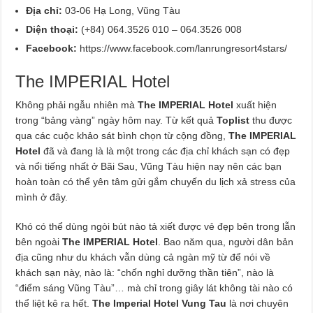
Địa chỉ:
03-06 Hạ Long, Vũng Tàu
Diện thoại:
(+84) 064.3526 010 – 064.3526 008
Facebook:
https://www.facebook.com/lanrungresort4stars/
The IMPERIAL Hotel
Không phải ngẫu nhiên mà
The IMPERIAL Hotel
xuất hiện
trong “bảng vàng” ngày hôm nay. Từ kết quả
Toplist
thu được
qua các cuộc khảo sát bình chọn từ cộng đồng,
The IMPERIAL
Hotel
đã và đang là là một trong các địa chỉ khách sạn có đẹp
và nổi tiếng nhất ở Bãi Sau, Vũng Tàu hiện nay nên các bạn
hoàn toàn có thể yên tâm gửi gắm chuyến du lịch xả stress của
mình ở đây.
Khó có thể dùng ngòi bút nào tả xiết được vẻ đẹp bên trong lẫn
bên ngoài
The IMPERIAL Hotel
. Bao năm qua, người dân bản
địa cũng như du khách vẫn dùng cả ngàn mỹ từ để nói về
khách sạn này, nào là: “chốn nghỉ dưỡng thần tiên”, nào là
“điểm sáng Vũng Tàu”… mà chỉ trong giây lát không tài nào có
thể liệt kê ra hết.
The Imperial Hotel Vung Tau
là nơi chuyên