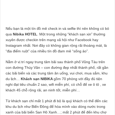
Nếu bạn là một tín đồ mê check in và selfie thì nên không có bỏ
qua
Nibika HOTEL
. Một trong những “khách sạn xịn” thường
xuyên được checkin trên mạng xã hội như Facebook hay
Instagram nhất. Nơi đây có không gian rộng rãi thoáng mát, là
“địa điểm ruột” của nhiều tín đồ đam mê “sống ảo”.
Nằm ở vị trí ngay trung tâm bãi sau thành phố Vũng Tàu trên
con đường Thùy Vân – con đường đẹp nhất thành phố, rất gần
các bãi biển và các trung tâm ăn uống, vui chơi, mua sắm, khu
du lịch…
Khách sạn NIBIKA
gồm 70 phòng với đầy đủ tiện
nghi đạt tiêu chuẩn 2 sao, wifi miễn phí, có chỗ để xe ô tô , xe
khách 45 chỗ rộng rãi, an ninh tốt, miễn phí…
Từ khách sạn chỉ mất 1 phút đi bộ là quý khách có thể đến các
khu du lịch như Biển Đông để hòa mình vào dòng nước trong
xanh của bãi biển San Hô Xanh…; mất 2 phút để đến khu chợ