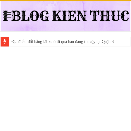
Địa điểm đổi bằng lái xe ô tô quá hạn đáng tin cậy tại Quận 3
Trung tâm nào học thi giấy phép lái xe hạng A (A2 cũ), A1 uy tín tại 