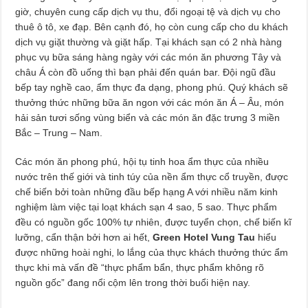
giờ, chuyên cung cấp dịch vụ thu, đổi ngoại tệ và dịch vụ cho
thuê ô tô, xe đạp. Bên cạnh đó, họ còn cung cấp cho du khách
dịch vụ giặt thường và giặt hấp. Tại khách sạn có 2 nhà hàng
phục vụ bữa sáng hàng ngày với các món ăn phương Tây và
châu Á còn đồ uống thì bạn phải đến quán bar. Đội ngũ đầu
bếp tay nghề cao, ẩm thực đa dạng, phong phú. Quý khách sẽ
thưởng thức những bữa ăn ngon với các món ăn Á – Âu, món
hải sản tươi sống vùng biển và các món ăn đặc trưng 3 miền
Bắc – Trung – Nam.
Các món ăn phong phú, hội tụ tinh hoa ẩm thực của nhiều
nước trên thế giới và tinh túy của nền ẩm thực cổ truyền, được
chế biến bởi toàn những đầu bếp hạng A với nhiều năm kinh
nghiệm làm việc tại loạt khách sạn 4 sao, 5 sao. Thực phẩm
đều có nguồn gốc 100% tự nhiên, được tuyển chọn, chế biến kĩ
lưỡng, cẩn thận bởi hơn ai hết,
Green Hotel Vung Tau
hiểu
được những hoài nghi, lo lắng của thực khách thưởng thức ẩm
thực khi mà vấn đề “thực phẩm bẩn, thực phẩm không rõ
nguồn gốc” đang nổi cộm lên trong thời buổi hiện nay.