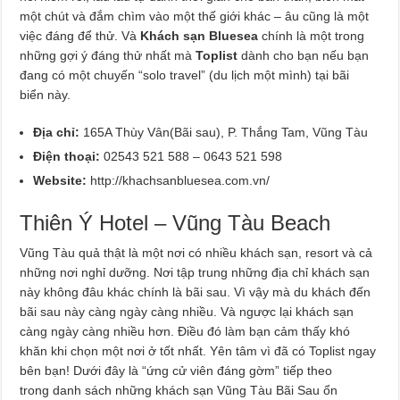
một chút và đắm chìm vào một thế giới khác – âu cũng là một
việc đáng để thử. Và
Khách sạn Bluesea
chính là một trong
những gợi ý đáng thử nhất mà
Toplist
dành cho bạn nếu bạn
đang có một chuyến “solo travel” (du lịch một mình) tại bãi
biển này.
Địa chỉ:
165A Thùy Vân(Bãi sau), P. Thắng Tam, Vũng Tàu
Điện thoại:
02543 521 588 – 0643 521 598
Website:
http://khachsanbluesea.com.vn/
Thiên Ý Hotel – Vũng Tàu Beach
Vũng Tàu quả thật là một nơi có nhiều khách sạn, resort và cả
những nơi nghỉ dưỡng. Nơi tập trung những địa chỉ khách sạn
này không đâu khác chính là bãi sau. Vì vậy mà du khách đến
bãi sau này càng ngày càng nhiều. Và ngược lại khách sạn
càng ngày càng nhiều hơn. Điều đó làm bạn cảm thấy khó
khăn khi chọn một nơi ở tốt nhất. Yên tâm vì đã có Toplist ngay
bên bạn! Dưới đây là “ứng cử viên đáng gờm” tiếp theo
trong danh sách những khách sạn Vũng Tàu Bãi Sau ổn