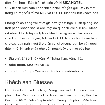
đêm ẩm thực…Đặc biệt, chỉ đến với
NIBIKA HOTEL.
Quý khách mới cảm nhận thiên nhiên rất gần gũi. Đây là một
trong những yếu tố mà
NIBIKA HOTEL
luôn thu hút khách đến.
Phòng ốc đa dạng với mức giá hợp lý bất ngờ. Hình quảng cáo
trên page khách sạn là ảnh thật do quán tự chụp 100%. Được
rất nhiều khách tây du lịch và khách trong nước checkin và
checkout thường xuyên,
Nibika HOTEL
là lựa chọn hoàn hảo
cho các bạn nghỉ ngơi thư giãn vui chơi cùng bạn bè và người
thân nhé. Nhanh chân ghé đến ngay bây giờ nào các bạn!
Địa chỉ:
149B Thùy Vân, P. Thắng Tam, Vũng Tàu
Điện thoại:
090 939 05 16
Facebook:
https://www.facebook.com/nibikahotel/
Khách sạn Bluesea
Blue Sea Hotel
là khách sạn Vũng Tàu cách Bãi Sau chỉ vài
phút đi bộ. Phòng ốc của khách sạn sạch sẽ, rộng rãi, thiết kế
tận dụng tối đa ánh sáng tự nhiên. Trong mỗi phòng đều trang