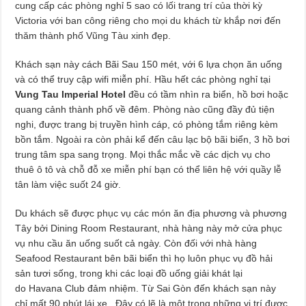
cung cấp các phòng nghỉ 5 sao có lối trang trí của thời kỳ
Victoria với ban công riêng cho mọi du khách từ khắp nơi đến
thăm thành phố Vũng Tàu xinh đẹp.
Khách sạn này cách Bãi Sau 150 mét, với 6 lựa chọn ăn uống
và có thể truy cập wifi miễn phí. Hầu hết các phòng nghỉ tại
Vung Tau Imperial Hotel
đều có tầm nhìn ra biển, hồ bơi hoặc
quang cảnh thành phố về đêm. Phòng nào cũng đầy đủ tiện
nghi, được trang bị truyền hình cáp, có phòng tắm riêng kèm
bồn tắm. Ngoài ra còn phải kể đến câu lạc bộ bãi biển, 3 hồ bơi
trung tâm spa sang trọng. Mọi thắc mắc về các dịch vụ cho
thuê ô tô và chỗ đỗ xe miễn phí bạn có thể liên hệ với quầy lễ
tân làm việc suốt 24 giờ.
Du khách sẽ được phục vụ các món ăn địa phương và phương
Tây bởi Dining Room Restaurant, nhà hàng này mở cửa phục
vụ nhu cầu ăn uống suốt cả ngày. Còn đối với nhà hàng
Seafood Restaurant bên bãi biển thì họ luôn phục vụ đồ hải
sản tươi sống, trong khi các loại đồ uống giải khát lại
do Havana Club đảm nhiệm. Từ Sai Gòn đến khách sạn này
chỉ mất 90 phút lái xe. Đây có lẽ là một trong những vị trí được