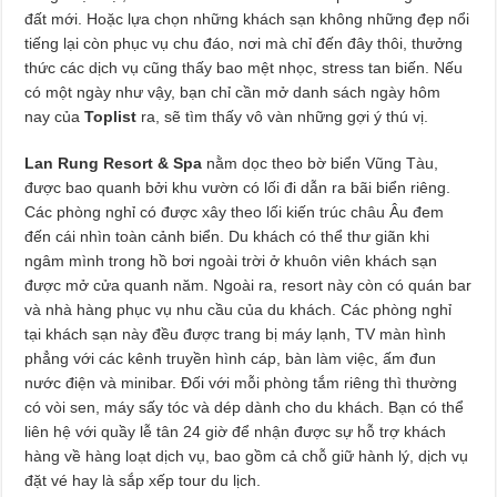
đất mới. Hoặc lựa chọn những khách sạn không những đẹp nổi
tiếng lại còn phục vụ chu đáo, nơi mà chỉ đến đây thôi, thưởng
thức các dịch vụ cũng thấy bao mệt nhọc, stress tan biến. Nếu
có một ngày như vậy, bạn chỉ cần mở danh sách ngày hôm
nay của
Toplist
ra, sẽ tìm thấy vô vàn những gợi ý thú vị.
Lan Rung Resort & Spa
nằm dọc theo bờ biển Vũng Tàu,
được bao quanh bởi khu vườn có lối đi dẫn ra bãi biển riêng.
Các phòng nghỉ có được xây theo lối kiến trúc châu Âu đem
đến cái nhìn toàn cảnh biển. Du khách có thể thư giãn khi
ngâm mình trong hồ bơi ngoài trời ở khuôn viên khách sạn
được mở cửa quanh năm. Ngoài ra, resort này còn có quán bar
và nhà hàng phục vụ nhu cầu của du khách. Các phòng nghỉ
tại khách sạn này đều được trang bị máy lạnh, TV màn hình
phẳng với các kênh truyền hình cáp, bàn làm việc, ấm đun
nước điện và minibar. Đối với mỗi phòng tắm riêng thì thường
có vòi sen, máy sấy tóc và dép dành cho du khách. Bạn có thể
liên hệ với quầy lễ tân 24 giờ để nhận được sự hỗ trợ khách
hàng về hàng loạt dịch vụ, bao gồm cả chỗ giữ hành lý, dịch vụ
đặt vé hay là sắp xếp tour du lịch.