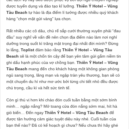
được tuyển dụng và đào tạo kĩ lưỡng.
Thiên Ý Hotel – Vũng
Tàu Beach
tự hào là địa điểm lí tưởng được nhiều quý khách
hàng “chọn mặt gửi vàng” lựa chọn.
Rất nhiều các cô dâu, chú rể sắp cưới thường xuyên phải “đau
đầu” suy nghĩ về vấn đề nên chọn địa điểm nào làm nơi nghỉ
dưỡng trong suốt kì trăng mật trọng đại nhất đời mình? Đừng
lo lắng,
Toplist
đảm bảo rằng
Thiên Ý Hotel – Vũng Tàu
Beach
sẽ là một chốn tin cậy để bạn yên tâm gửi gắm niềm tin
ghi dấu hạnh phúc của vợ chồng bạn.
Thiên Ý Hotel – Vũng
Tàu Beach
mang đến cho khách hàng một không gian phòng
ngủ sang trọng, lãng mạn và ngập tràn yêu thương, bạn sẽ có
một chuyến du hí như mơ ước bởi từng chi tiết nhỏ đều được
chú trọng, cầu kì và hết sức tinh tế.
Còn gì thú vị hơn khi chào đón cuối tuần bằng một sớm bình
minh… ngập nắng? Mở toang cửa đón nắng sớm mai, hít hà
gió biển… Đến ngay
Thiên Ý Hotel – Vũng Tàu Beach
để
được tận hưởng cảm giác tuyệt diệu này nhé. Cuối tuần của
bạn thế nào? Đã có kế hoạch gì chưa? Nếu chưa thì hãy ghé