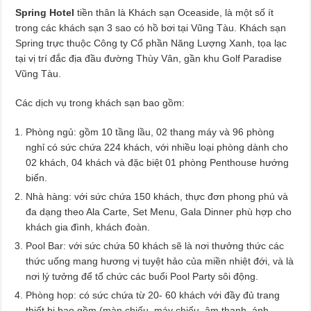
Spring Hotel
tiền thân là Khách sạn Oceaside, là một số ít
trong các khách sạn 3 sao có hồ bơi tại Vũng Tàu. Khách sạn
Spring trực thuộc Công ty Cổ phần Năng Lượng Xanh, tọa lạc
tại vị trí đắc địa đầu đường Thùy Vân, gần khu Golf Paradise
Vũng Tàu.
Các dịch vụ trong khách sạn bao gồm:
Phòng ngủ: gồm 10 tầng lầu, 02 thang máy và 96 phòng
nghỉ có sức chứa 224 khách, với nhiều loại phòng dành cho
02 khách, 04 khách và đặc biệt 01 phòng Penthouse hướng
biển.
Nhà hàng: với sức chứa 150 khách, thực đơn phong phú và
đa dạng theo Ala Carte, Set Menu, Gala Dinner phù hợp cho
khách gia đình, khách đoàn.
Pool Bar: với sức chứa 50 khách sẽ là nơi thưởng thức các
thức uống mang hương vị tuyệt hảo của miền nhiệt đới, và là
nơi lý tưởng để tổ chức các buổi Pool Party sôi động.
Phòng họp: có sức chứa từ 20- 60 khách với đầy đủ trang
thiết bị bao gồm (màn chiếu, máy chiếu, âm thanh, ánh