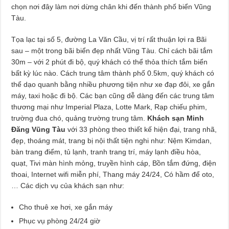
chọn nơi đây làm nơi dừng chân khi đến thành phố biển Vũng
Tàu.
Tọa lạc tại số 5, đường La Văn Cầu, vị trí rất thuận lợi ra Bãi
sau – một trong bãi biển đẹp nhất Vũng Tàu. Chỉ cách bãi tắm
30m – với 2 phút đi bộ, quý khách có thể thỏa thích tắm biển
bất kỳ lúc nào. Cách trung tâm thành phố 0.5km, quý khách có
thể dạo quanh bằng nhiều phương tiện như xe đạp đôi, xe gắn
máy, taxi hoặc đi bộ. Các bạn cũng dễ dàng đến các trung tâm
thương mại như Imperial Plaza, Lotte Mark, Rạp chiếu phim,
trường đua chó, quảng trường trung tâm.
Khách sạn Minh
Đăng Vũng Tàu
với 33 phòng theo thiết kế hiện đại, trang nhã,
đẹp, thoáng mát, trang bị nội thất tiện nghi như: Nệm
Kimdan,
bàn trang điểm, tủ lạnh, tranh trang trí, máy lạnh điều hòa,
quạt, Tivi màn hình mỏng, truyền hình cáp, Bồn tắm đứng, điện
thoai, Internet wifi miễn phí, Thang máy 24/24, Có hầm để oto,
… Các dịch vụ của khách sạn như:
Cho thuê xe hơi, xe gắn máy
Phục vụ phòng 24/24 giờ