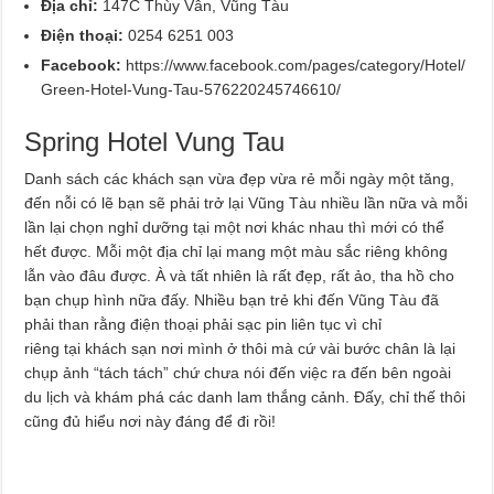
Địa chỉ:
147C Thùy Vân, Vũng Tàu
Điện thoại:
0254 6251 003
Facebook:
https://www.facebook.com/pages/category/Hotel/
Green-Hotel-Vung-Tau-576220245746610/
Spring Hotel Vung Tau
Danh sách các khách sạn vừa đẹp vừa rẻ mỗi ngày một tăng,
đến nỗi có lẽ bạn sẽ phải trở lại Vũng Tàu nhiều lần nữa và mỗi
lần lại chọn nghỉ dưỡng tại một nơi khác nhau thì mới có thể
hết được. Mỗi một địa chỉ lại mang một màu sắc riêng không
lẫn vào đâu được. À và tất nhiên là rất đẹp, rất ảo, tha hồ cho
bạn chụp hình nữa đấy. Nhiều bạn trẻ khi đến Vũng Tàu đã
phải than rằng điện thoại phải sạc pin liên tục vì chỉ
riêng tại khách sạn nơi mình ở thôi mà cứ vài bước chân là lại
chụp ảnh “tách tách” chứ chưa nói đến việc ra đến bên ngoài
du lịch và khám phá các danh lam thắng cảnh. Đấy, chỉ thế thôi
cũng đủ hiểu nơi này đáng để đi rồi!