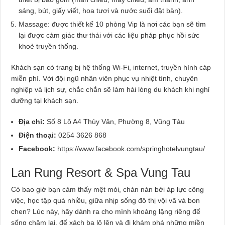
sáng, bút, giấy viết, hoa tươi và nước suối đặt bàn).
Massage: được thiết kế 10 phòng Vip là nơi các bạn sẽ tìm
lại được cảm giác thư thái với các liệu pháp phục hồi sức
khoẻ truyền thống.
Khách sạn có trang bị hệ thống Wi-Fi, internet, truyền hình cáp
miễn phí. Với đội ngũ nhân viên phục vụ nhiệt tình, chuyên
nghiệp và lịch sự, chắc chắn sẽ làm hài lòng du khách khi nghỉ
dưỡng tại khách sạn.
Địa chỉ:
Số 8 Lô A4 Thùy Vân, Phường 8, Vũng Tàu
Điện thoại:
0254 3626 868
Facebook:
https://www.facebook.com/springhotelvungtau/
Lan Rung Resort & Spa Vung Tau
Có bao giờ bạn cảm thấy mệt mỏi, chán nản bởi áp lực công
việc, học tập quá nhiều, giữa nhịp sống đô thị vội vã và bon
chen? Lúc này, hãy dành ra cho mình khoảng lặng riêng để
sống chậm lại, để xách ba lô lên và đi khám phá những miền