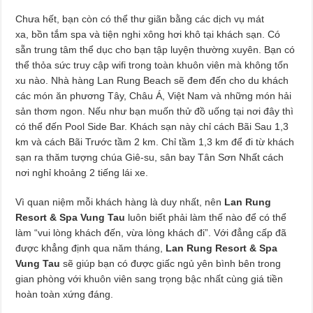
Chưa hết, bạn còn có thể thư giãn bằng các dịch vụ mát
xa, bồn tắm spa và tiện nghi xông hơi khô tại khách sạn. Có
sẵn trung tâm thể dục cho bạn tập luyện thường xuyên. Bạn có
thể thỏa sức truy cập wifi trong toàn khuôn viên mà không tốn
xu nào. Nhà hàng Lan Rung Beach sẽ đem đến cho du khách
các món ăn phương Tây, Châu Á, Việt Nam và những món hải
sản thơm ngon. Nếu như bạn muốn thử đồ uống tại nơi đây thì
có thể đến Pool Side Bar. Khách sạn này chỉ cách Bãi Sau 1,3
km và cách Bãi Trước tầm 2 km. Chỉ tầm 1,3 km để đi từ khách
sạn ra thăm tượng chúa Giê-su, sân bay Tân Sơn Nhất cách
nơi nghỉ khoảng 2 tiếng lái xe.
Vì quan niệm mỗi khách hàng là duy nhất, nên
Lan Rung
Resort & Spa Vung Tau
luôn biết phải làm thế nào để có thể
làm “vui lòng khách đến, vừa lòng khách đi”. Với đẳng cấp đã
được khẳng định qua năm tháng,
Lan Rung Resort & Spa
Vung Tau
sẽ giúp bạn có được giấc ngủ yên bình bên trong
gian phòng với khuôn viên sang trọng bậc nhất cùng giá tiền
hoàn toàn xứng đáng.