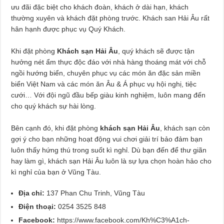
ưu đãi đặc biệt cho khách đoàn, khách ở dài hạn, khách
thường xuyên và khách đặt phòng trước. Khách san Hải Âu rất
hân hạnh được phục vụ Quý Khách.
Khi đặt phòng
Khách sạn Hải Âu
, quý khách sẽ được tận
hưởng nét ẩm thực độc đáo với nhà hàng thoáng mát với chỗ
ngồi hướng biển, chuyên phục vụ các món ăn đặc sản miền
biển Việt Nam và các món ăn Âu & Á phục vụ hội nghị, tiệc
cưới… Với đội ngũ đầu bếp giàu kinh nghiệm, luôn mang đến
cho quý khách sự hài lòng.
Bên cạnh đó, khi đặt phòng
khách sạn Hải Âu
, khách sạn còn
gợi ý cho bạn những hoạt động vui chơi giải trí bảo đảm bạn
luôn thấy hứng thú trong suốt kì nghỉ. Dù bạn đến để thư giãn
hay làm gì, khách sạn Hải Âu luôn là sự lựa chọn hoàn hảo cho
kì nghỉ của bạn ở Vũng Tàu.
Địa chỉ:
137 Phan Chu Trinh, Vũng Tàu
Điện thoại:
0254 3525 848
Facebook:
https://www.facebook.com/Kh%C3%A1ch-