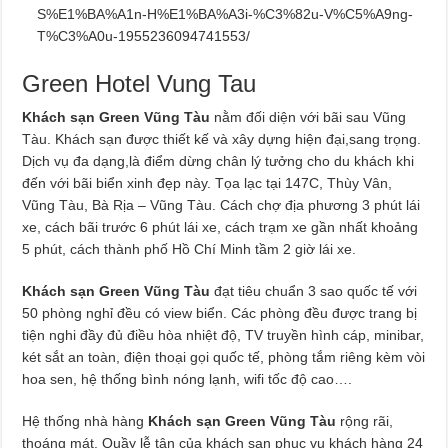
S%E1%BA%A1n-H%E1%BA%A3i-%C3%82u-V%C5%A9ng-
T%C3%A0u-1955236094741553/
Green Hotel Vung Tau
Khách sạn Green Vũng Tàu
nằm đối diện với bãi sau Vũng
Tàu. Khách sạn được thiết kế và xây dựng hiện đại,sang trọng.
Dịch vụ đa dạng,là điểm dừng chân lý tưởng cho du khách khi
đến với bãi biển xinh đẹp này. Tọa lạc tại 147C, Thùy Vân,
Vũng Tàu, Bà Rịa – Vũng Tàu. Cách chợ địa phương 3 phút lái
xe, cách bãi trước 6 phút lái xe, cách trạm xe gần nhất khoảng
5 phút, cách thành phố Hồ Chí Minh tầm 2 giờ lái xe.
Khách sạn Green Vũng Tàu
đạt tiêu chuẩn 3 sao quốc tế với
50 phòng nghỉ đều có view biển. Các phòng đều được trang bị
tiện nghi đầy đủ điều hòa nhiệt độ, TV truyền hình cáp, minibar,
két sắt an toàn, điện thoại gọi quốc tế, phòng tắm riêng kèm vòi
hoa sen, hệ thống bình nóng lạnh, wifi tốc độ cao….
Hệ thống nhà hàng
Khách sạn Green Vũng Tàu
rộng rãi,
thoáng mát. Quầy lễ tân của khách sạn phục vụ khách hàng 24