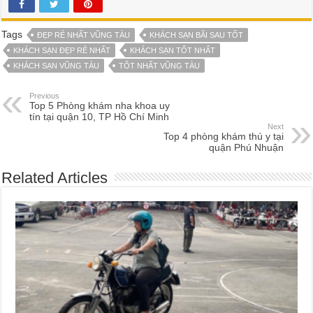
Tags
ĐẸP RẺ NHẤT VŨNG TÀU
KHÁCH SẠN BÃI SAU TỐT
KHÁCH SẠN ĐẸP RẺ NHẤT
KHÁCH SẠN TỐT NHẤT
KHÁCH SẠN VŨNG TÀU
TỐT NHẤT VŨNG TÀU
Previous
Top 5 Phòng khám nha khoa uy
tín tại quận 10, TP Hồ Chí Minh
Next
Top 4 phòng khám thú y tại
quận Phú Nhuận
Related Articles