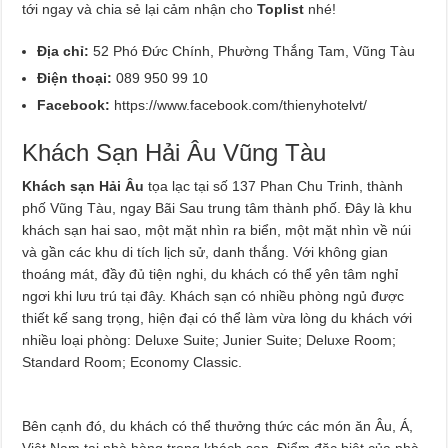
tới ngay và chia sẻ lại cảm nhận cho
Toplist
nhé!
Địa chỉ:
52 Phó Đức Chính, Phường Thắng Tam, Vũng Tàu
Điện thoại:
089 950 99 10
Facebook:
https://www.facebook.com/thienyhotelvt/
Khách Sạn Hải Âu Vũng Tàu
Khách sạn Hải Âu
tọa lạc tại số 137 Phan Chu Trinh, thành
phố Vũng Tàu, ngay Bãi Sau trung tâm thành phố. Đây là khu
khách sạn hai sao, một mặt nhìn ra biển, một mặt nhìn về núi
và gần các khu di tích lịch sử, danh thắng. Với không gian
thoáng mát, đầy đủ tiện nghi, du khách có thể yên tâm nghỉ
ngơi khi lưu trú tại đây. Khách sạn có nhiều phòng ngủ được
thiết kế sang trọng, hiện đại có thể làm vừa lòng du khách với
nhiều loại phòng: Deluxe Suite; Junier Suite; Deluxe Room;
Standard Room; Economy Classic.
Bên cạnh đó, du khách có thể thưởng thức các món ăn Âu, Á,
Việt Nam tại nhà hàng trong khách sạn. Điểm đặc biệt của nhà