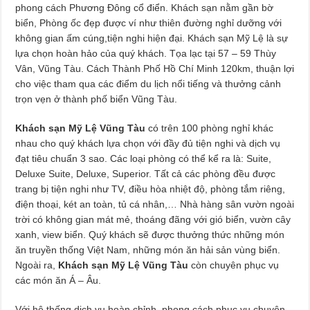
phong cách Phương Đông cổ điển. Khách sạn nằm gần bờ
biển, Phòng ốc đẹp được ví như thiên đường nghỉ dưỡng với
không gian ấm cúng,tiện nghi hiện đại. Khách sạn Mỹ Lệ là sự
lựa chọn hoàn hảo của quý khách. Tọa lạc tại 57 – 59 Thùy
Vân, Vũng Tàu. Cách Thành Phố Hồ Chí Minh 120km, thuận lợi
cho việc tham qua các điểm du lịch nổi tiếng và thưởng cảnh
trọn vẹn ở thành phố biển Vũng Tàu.
Khách sạn Mỹ Lệ Vũng Tàu
có trên 100 phòng nghỉ khác
nhau cho quý khách lựa chọn với đầy đủ tiện nghi và dịch vụ
đạt tiêu chuẩn 3 sao. Các loại phòng có thể kể ra là: Suite,
Deluxe Suite, Deluxe, Superior. Tất cả các phòng đều được
trang bị tiện nghi như TV, điều hòa nhiệt độ, phòng tắm riêng,
điện thoại, két an toàn, tủ cá nhân,… Nhà hàng sân vườn ngoài
trời có không gian mát mẻ, thoáng đãng với gió biển, vườn cây
xanh, view biển. Quý khách sẽ được thưởng thức những món
ăn truyền thống Việt Nam, những món ăn hải sản vùng biển.
Ngoài ra,
Khách sạn Mỹ Lệ Vũng Tàu
còn chuyên phục vụ
các món ăn Á – Âu.
Với hệ thống dịch vụ hoàn chỉnh, phong cách phục vụ chuyên