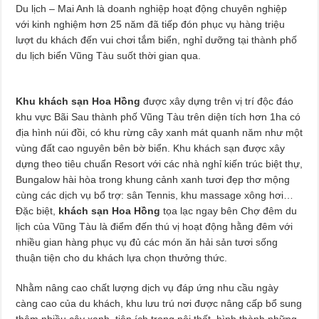
Du lịch – Mai Anh là doanh nghiệp hoạt động chuyên nghiệp
với kinh nghiệm hơn 25 năm đã tiếp đón phục vụ hàng triệu
lượt du khách đến vui chơi tắm biển, nghỉ dưỡng tại thành phố
du lịch biển Vũng Tàu suốt thời gian qua.
Khu khách sạn Hoa Hồng
được xây dựng trên vị trí độc đáo
khu vực Bãi Sau thành phố Vũng Tàu trên diện tích hơn 1ha có
địa hình núi đồi, có khu rừng cây xanh mát quanh năm như một
vùng đất cao nguyên bên bờ biển. Khu khách sạn được xây
dựng theo tiêu chuẩn Resort với các nhà nghỉ kiến trúc biệt thự,
Bungalow hài hòa trong khung cảnh xanh tươi đẹp thơ mộng
cùng các dịch vụ bổ trợ: sân Tennis, khu massage xông hơi…
Đặc biệt,
khách sạn Hoa Hồng
tọa lạc ngay bên Chợ đêm du
lịch của Vũng Tàu là điểm đến thú vị hoạt động hằng đêm với
nhiều gian hàng phục vụ đủ các món ăn hải sản tươi sống
thuận tiện cho du khách lựa chọn thưởng thức.
Nhằm nâng cao chất lượng dịch vụ đáp ứng nhu cầu ngày
càng cao của du khách, khu lưu trú nơi được nâng cấp bổ sung
thêm nhiều cây xanh, tiện ích trong nội thất, hình thành những