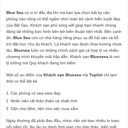
Blue Sea
có vị trí đắc địa khi mà bạn lựa chọn bất kỳ căn
phòng nào cũng có thể ngắm nhìn toàn bộ cảnh biển tuyệt đẹp
của Bãi Sau. Khách sạn phủ sóng wifi giúp bạn nhanh chóng
đăng tải những bức hình bên bờ biển thuận tiện nhất. Bên cạnh
đó,
Blue Sea
còn có nhà hàng riêng phục vụ đồ hải sản và hỗ
trợ đặt tour cho du khách. Là khách sạn được khai trương chưa
lâu,
Bluesea
luôn có những chính sách giá cả hợp lý và nhiều
chương trình khuyến mãi hấp dẫn. Khách sạn
Bluesesa
là nơi
lý tưởng mà Quý khách đang tìm kiếm.
Một số ưu điểm của
Khách sạn Bluesea
mà
Toplist
chỉ tạm
thời có thể liệt kê:
Các phòng có sea view đẹp
Nhân viên rất thân thiện và nhiệt tình
Gần chợ đêm, tiện cho việc mua sắm
Ngày thường đã phải đau đầu, nhức não với bao nhiêu lo toan,
nỗi niềm rồi, lâu lâu tự dành thời gian cho bản thân, biến mất