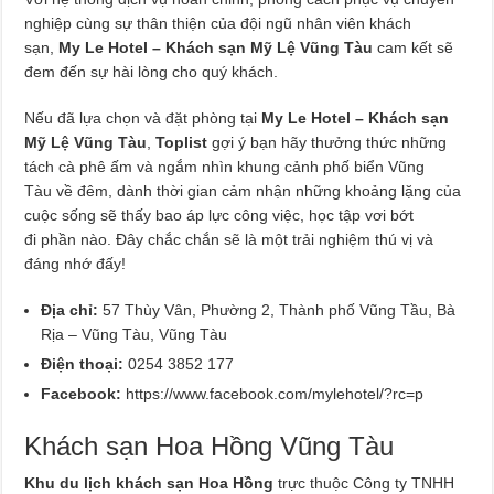
nghiệp cùng sự thân thiện của đội ngũ nhân viên khách
sạn,
My Le Hotel – Khách sạn Mỹ Lệ Vũng Tàu
cam kết sẽ
đem đến sự hài lòng cho quý khách.
Nếu đã lựa chọn và đặt phòng tại
My Le Hotel – Khách sạn
Mỹ Lệ Vũng Tàu
,
Toplist
gợi ý bạn hãy thưởng thức những
tách cà phê ấm và ngắm nhìn khung cảnh phố biển Vũng
Tàu về đêm, dành thời gian cảm nhận những khoảng lặng của
cuộc sống sẽ thấy bao áp lực công việc, học tập vơi bớt
đi phần nào. Đây chắc chắn sẽ là một trải nghiệm thú vị và
đáng nhớ đấy!
Địa chỉ:
57 Thùy Vân, Phường 2, Thành phố Vũng Tầu, Bà
Rịa – Vũng Tàu, Vũng Tàu
Điện thoại:
0254 3852 177
Facebook:
https://www.facebook.com/mylehotel/?rc=p
Khách sạn Ho a Hồng Vũng Tàu
Khu du lịch khách sạn Hoa Hồng
trực thuộc Công ty TNHH