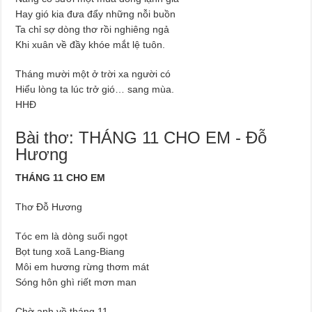
Hay gió kia đưa đẩy những nỗi buồn
Ta chỉ sợ dòng thơ rồi nghiêng ngả
Khi xuân về đầy khóe mắt lệ tuôn.
Tháng mười một ở trời xa người có
Hiểu lòng ta lúc trở gió… sang mùa.
HHĐ
Bài thơ: THÁNG 11 CHO EM - Đỗ
Hương
THÁNG 11 CHO EM
Thơ Đỗ Hương
Tóc em là dòng suối ngọt
Bọt tung xoã Lang-Biang
Môi em hương rừng thơm mát
Sóng hôn ghì riết mơn man
Chờ anh về tháng 11