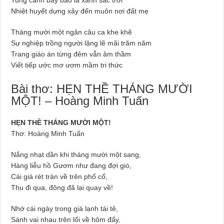
Nhiệt huyết dựng xây đến muôn nơi đất mẹ
Tháng mười một ngân câu ca khe khẽ
Sự nghiệp trồng người lặng lẽ mãi trăm năm
Trang giáo án từng đêm vẫn âm thầm
Viết tiếp ước mơ ươm mầm tri thức
Bài thơ: HẸN THỀ THÁNG MƯỜI
MỘT! – Hoàng Minh Tuấn
HẸN THỀ THÁNG MƯỜI MỘT!
Thơ: Hoàng Minh Tuấn
Nắng nhạt dần khi tháng mười một sang,
Hàng liễu hồ Gươm như đang đợi gió,
Cái giá rét tràn về trên phố cổ,
Thu đi qua, đông đã lại quay về!
Nhớ cái ngày trong giá lạnh tái tê,
Sánh vai nhau trên lối về hôm đấy,