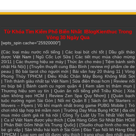
Từ Khóa Tìm Kiếm Phổ Biến Nhất IBlogKienthuc Trong
Vòng 30 Ngày Qua
[wpts_spin cache=”25920000″]
{
Các loại màu nước nổi tiếng
|
Các loại bút chì tốt
|
Dầu gội thảo
dược
Việt Nam |
Ngũ Cốc Lợi Sữa
|
Các tiết mục múa chào mừng
20/11
|
Các thương hiệu xe máy
|
Thức ăn cho mèo
|
Tiệm bánh sinh
nhật Hà Nội
} | {
Truyền thuyết cung Bảo Bình
|
review mỹ phẩm cle de
peau
|
Bộ bài tarot cho người mới
|
Bài văn hay 20 tháng 11
|
Vòng
Phong Thủy TPHCM
|
Điêu Khắc Chân Mày Bong Không Mất Sợi
|
Tỉnh thành giàu nhất tại Việt Nam
|
Sửa điện thoại hcm
|
Review nối
mi búp bê
|
Bánh canh cu ngon quận 4
|
Kem sâm trị thâm mụn
|
Thương hiệu sơn uy tín
|
Quán ăn nổi tiếng phố Triều Khúc
|
Xóa
xăm không sẹo HCM
|
Review Zen Spa Quy Nhơn
} | {
Quán bạch
tuộc nướng ngon Sài Gòn
|
Nối mi Quận 8
|
Sách ôn thi Starters –
Movers – Flyers
|
Vũ khí mạnh nhất trong game PUBG Mobile
|
Trò
chơi nhỏ tập hợp trẻ mầm non
|
Trường Dạy Múa Bụng HCM
|
địa chỉ
mua mèo cảnh giá rẻ hà nội
|
Công Ty Luật Uy Tín Nhất Việt Nam
|
Ca sĩ Việt Nam được yêu thích
| Cửa
Hàng Gốm Sứ Nhật Bản HCM
|
Phân Biệt Gốm Nhật Và Trung Quốc
} | {
Studio chụp hình cho mẹ và
bé gò vấp
|
Sân khấu hài kịch ở Sài Gòn
|
Đào Tạo Nối Mi Hàng Đầu
TPHCM
|
Loại sơn gel tốt được yêu thích
|
trang phục đẹp nhất game