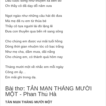
Dẫu cuộc sống như thuyền xa bến đỗ
Ơn thầy cô đã dạy dỗ năm xưa
Ngọt ngào như những câu hát đò đưa
Mà mẹ đã ru em từ thủa bé
Thầy cô tựa người lái đò lặng lẽ
Đưa con thuyền qua bến rẽ sang sông
Cho chúng em được vui mãi tuổi hồng
Dòng thời gian nhuộm tóc cô bạc trắng
Như mẹ cha, dầm mưa, dãi nắng
Cho chúng em, có thành quả hôm nay
Tháng mười một về nhắc em mỗi ngày
Công ơn ấy…
Em mãi ghi trong dạ.
Bài thơ: TẢN MẠN THÁNG MƯỜI
MỘT - Phan Thu Hà
TẢN MẠN THÁNG MƯỜI MỘT