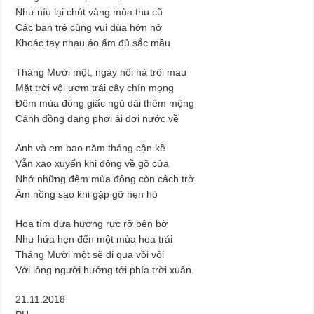
Như níu lại chút vàng mùa thu cũ
Các bạn trẻ cùng vui đùa hớn hở
Khoác tay nhau áo ấm đủ sắc mầu
Tháng Mười một, ngày hối hả trôi mau
Mặt trời vội ươm trái cây chín mọng
Đêm mùa đông giấc ngủ dài thêm mộng
Cánh đồng đang phơi ải đợi nước về
Anh và em bao năm tháng cận kề
Vẫn xao xuyến khi đông về gõ cửa
Nhớ những đêm mùa đông còn cách trở
Ấm nồng sao khi gặp gỡ hẹn hò
Hoa tím đưa hương rực rỡ bên bờ
Như hứa hẹn đến một mùa hoa trái
Tháng Mười một sẽ đi qua vồi vội
Với lòng người hướng tới phía trời xuân.
21.11.2018