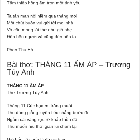
Tấm thiệp hồng ấm trọn một tình yêu
Ta tản mạn nỗi niềm qua tháng mới
Một chút buồn vui gửi tới mọi nhà
Và cầu mong lời thơ như gió nhẹ
Đến bên người và cũng đến bên ta…
Phan Thu Hà
Bài thơ: THÁNG 11 ẤM ÁP – Trương
Túy Anh
THÁNG 11 ẤM ÁP
Thơ Trương Túy Anh
Tháng 11 Cúc họa mi trắng muốt
Thu dùng giằng luyến tiếc chẳng bước đi
Ngắm cải vàng rực rỡ khắp triền đê
Thu muốn níu thời gian lui chậm lại
Gió bấc về cuốn lá đỏ rơi bay