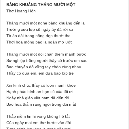
BÂNG KHUÂNG THÁNG MƯỜI MỘT
Thơ Hoàng Hôn
Tháng mười một nghe bâng khuâng đến lạ
Trường xưa lớp cũ ngày ấy đã rời xa
Tà áo dài trong nắng đẹp thướt tha
Thời hoa mộng bao la ngàn mơ ước
Tháng mười một đôi chân thêm mạnh bước
Sự nghiệp trồng người thầy cô trước em sau
Bao chuyến đò vững tay chèo cùng nhau
Thầy cô đưa em, em đưa bao lớp trẻ
Xin kính chúc thầy cô luôn mạnh khỏe
Hạnh phúc bình an bạn cũ của tôi ơi
Ngày nhà giáo việt nam đã đến rồi
Bao hoa thắm rạng ngời trong đôi mắt
Thắp niềm tin hi vọng không hề tắt
Của ngày mai em thơ bước vào đời
Tung cánh bay bao la xanh sắc trời