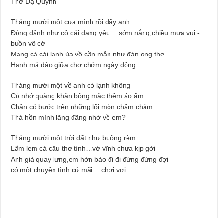
Thơ Dạ Quỳnh
Dịch Vụ Sửa Chữa Ô Tô Tại Nhà Phường Hòa Hưng
Tháng mười một cựa mình rồi đấy anh
Đỏng đảnh như cô gái đang yêu… sớm nắng,chiều mưa vui -
buồn vô cớ
Mang cả cái lạnh ùa về cần mẫn như đàn ong thợ
Hanh má đào giữa chợ chớm ngày đông
Tháng mười một về anh có lạnh không
Có nhớ quàng khăn bông mặc thêm áo ấm
Chân có bước trên những lối mòn chầm chậm
Thả hồn mình lãng đãng nhớ về em?
Tháng mười một trời đất như buông rèm
Lấm lem cả câu thơ tình…vờ vĩnh chưa kịp gởi
Anh giả quay lưng,em hờn bảo đi đi đừng đứng đợi
có một chuyện tình cứ mãi …chơi vơi