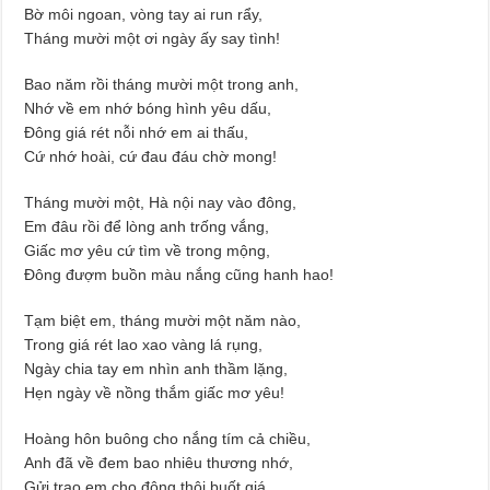
Bờ môi ngoan, vòng tay ai run rẩy,
Tháng mười một ơi ngày ấy say tình!
Bao năm rồi tháng mười một trong anh,
Nhớ về em nhớ bóng hình yêu dấu,
Đông giá rét nỗi nhớ em ai thấu,
Cứ nhớ hoài, cứ đau đáu chờ mong!
Tháng mười một, Hà nội nay vào đông,
Em đâu rồi để lòng anh trống vắng,
Giấc mơ yêu cứ tìm về trong mộng,
Đông đượm buồn màu nắng cũng hanh hao!
Tạm biệt em, tháng mười một năm nào,
Trong giá rét lao xao vàng lá rụng,
Ngày chia tay em nhìn anh thầm lặng,
Hẹn ngày về nồng thắm giấc mơ yêu!
Hoàng hôn buông cho nắng tím cả chiều,
Anh đã về đem bao nhiêu thương nhớ,
Gửi trao em cho đông thôi buốt giá,