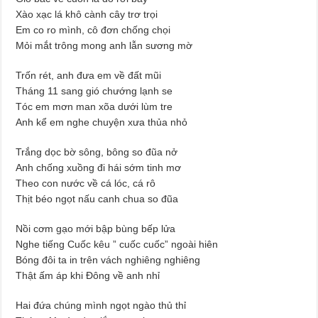
Xào xạc lá khô cành cây trơ trọi
Em co ro mình, cô đơn chống chọi
Mỏi mắt trông mong anh lẫn sương mờ
Trốn rét, anh đưa em về đất mũi
Tháng 11 sang gió chướng lạnh se
Tóc em mơn man xõa dưới lùm tre
Anh kể em nghe chuyện xưa thủa nhỏ
Trắng dọc bờ sông, bông so đũa nở
Anh chống xuồng đi hái sớm tinh mơ
Theo con nước về cá lóc, cá rô
Thịt béo ngọt nấu canh chua so đũa
Nồi cơm gạo mới bập bùng bếp lửa
Nghe tiếng Cuốc kêu ” cuốc cuốc” ngoài hiên
Bóng đôi ta in trên vách nghiêng nghiêng
Thật ấm áp khi Đông về anh nhỉ
Hai đứa chúng mình ngọt ngào thủ thỉ