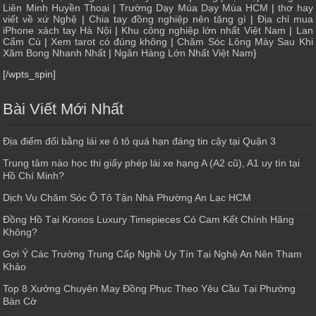
Liên Minh Huyền Thoại
|
Trường Dạy Múa Dạy Múa HCM
|
thơ hay
viết về xứ Nghệ
|
Chia tay đồng nghiệp nên tặng gì
|
Địa chỉ mua
iPhone xách tay Hà Nội
|
Khu công nghiệp lớn nhất Việt Nam
|
Lan
Cẩm Cù
|
Xem tarot có đúng không
|
Chăm Sóc Lông Mày Sau Khi
Xăm Bong Nhanh Nhất
|
Ngân Hàng Lớn Nhất Việt Nam
}
[/wpts_spin]
Bài Viết Mới Nhất
Địa điểm đổi bằng lái xe ô tô quá hạn đáng tin cậy tại Quận 3
Trung tâm nào học thi giấy phép lái xe hạng A (A2 cũ), A1 uy tín tại
Hồ Chí Minh?
Dịch Vụ Chăm Sóc Ô Tô Tận Nhà Phường An Lạc HCM
Đồng Hồ Tại Kronos Luxury Timepieces Có Cam Kết Chính Hãng
Không?
Gợi Ý Các Trường Trung Cấp Nghề Uy Tín Tại Nghệ An Nên Tham
Khảo
Top 8 Xưởng Chuyên May Đồng Phục Theo Yêu Cầu Tại Phường
Bàn Cờ