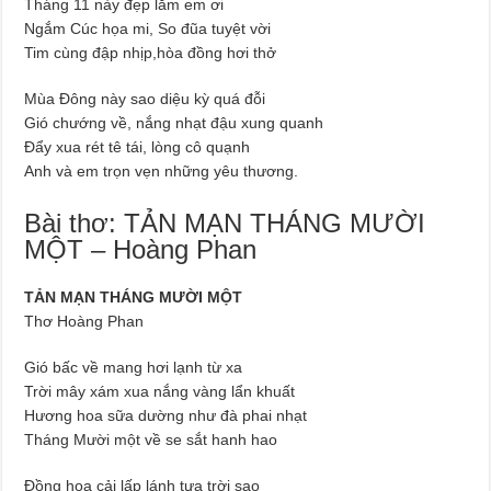
Tháng 11 này đẹp lắm em ơi
Ngắm Cúc họa mi, So đũa tuyệt vời
Tim cùng đập nhịp,hòa đồng hơi thở
Mùa Đông này sao diệu kỳ quá đỗi
Gió chướng về, nắng nhạt đậu xung quanh
Đẩy xua rét tê tái, lòng cô quạnh
Anh và em trọn vẹn những yêu thương.
Bài thơ: TẢN MẠN THÁNG MƯỜI
MỘT – Hoàng Phan
TẢN MẠN THÁNG MƯỜI MỘT
Thơ Hoàng Phan
Gió bấc về mang hơi lạnh từ xa
Trời mây xám xua nắng vàng lẩn khuất
Hương hoa sữa dường như đà phai nhạt
Tháng Mười một về se sắt hanh hao
Đồng hoa cải lấp lánh tựa trời sao