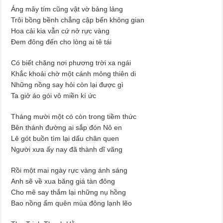
Áng mây tím cũng vật vờ bảng lảng
Trôi bồng bềnh chẳng cập bến không gian
Hoa cải kia vẫn cứ nở rực vàng
Đem đông đến cho lòng ai tê tái
Có biết chăng nơi phương trời xa ngái
Khắc khoải chờ một cánh mỏng thiên di
Những nồng say hỏi còn lại được gì
Ta giở áo gói vô miền kí ức
Tháng mười một có còn trong tiềm thức
Bên thánh đường ai sắp đón Nô en
Lê gót buồn tìm lại dấu chân quen
Người xưa ấy nay đã thành dĩ vãng
Rồi một mai ngày rực vàng ánh sáng
Anh sẽ về xua băng giá tàn đông
Cho mê say thắm lại những nụ hồng
Bao nồng ấm quên mùa đông lạnh lẽo