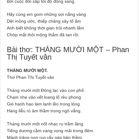
Bởi cuộc đời sắp tới độ đông sang.
Hãy cùng em gom những sợi nắng vàng
Dệt mộng ước, thiếp chàng xây tổ ấm
Anh biết không thời gian trôi nhanh lắm
Chớp mắt thôi mộng thắm đã tan rồi.
Bài thơ: THÁNG MƯỜI MỘT – Phan
Thị Tuyết vân
THÁNG MƯỜI MỘT.
Thơ Phan Thị Tuyết vân
Tháng mười một Đông lạc vào con phố.
Chạm nhẹ vào vết loang lổ rêu phong .
Gió hanh hao làm lạnh lẽo trong lòng.
Hàng liễu rủ âm thầm trong ngõ vắng.
Tháng mười một nốt nhạc ru trầm lặng.
Tiếng dương cầm vang vọng mãi trong đêm.
Mảnh trăng non run rẩy nép bên thềm.