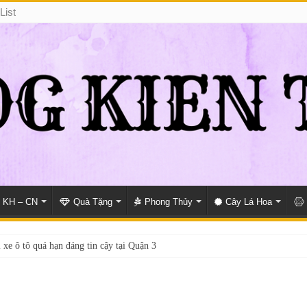
List
KH – CN
Quà Tặng
Phong Thủy
Cây Lá Hoa
 xe ô tô quá hạn đáng tin cậy tại Quận 3