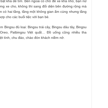
bật khá dễ tìm. Bên ngoài có chỗ để xe khá nhỏ, bạn nữ
ựng xe cho, không thì sang đối diện bên đường rộng mà
án có hai tầng, tầng một không gian ấm cúng nhưng tầng
hợp cho các buổi tiệc với bạn bè.
 Bingsu đủ loại: Bingsu trái cây, Bingsu dâu tây, Bingsu
 Oreo, Patbingsu Việt quất… Đồ uống cũng nhiều tha
ệt tình, chu đáo, chào đón khách niềm nở.