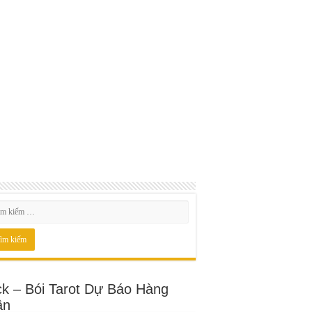
ck – Bói Tarot Dự Báo Hàng
ần