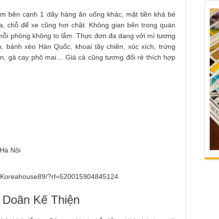
m bên cạnh 1 dãy hàng ăn uống khác, mặt tiền khá bé
a, chỗ để xe cũng hơi chật. Không gian bên trong quán
g, mỗi phòng không to lắm. Thực đơn đa dạng với mì tương
 bánh xèo Hàn Quốc, khoai tây chiên, xúc xích, trứng
sụn, gà cay phô mai… Giá cả cũng tương đối rẻ thích hợp
 Hà Nội
m/Koreahouse89/?rf=520015904845124
 Doãn Kế Thiện