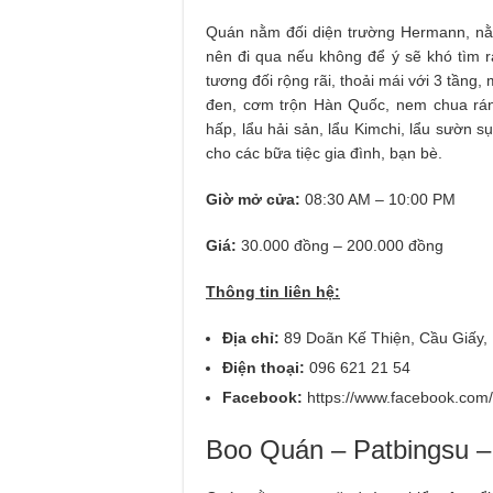
Quán nằm đối diện trường Hermann, nằ
nên đi qua nếu không để ý sẽ khó tìm r
tương đối rộng rãi, thoải mái với 3 tần
đen, cơm trộn Hàn Quốc, nem chua rán,
hấp, lẩu hải sản, lẩu Kimchi, lẩu sườn 
cho các bữa tiệc gia đình, bạn bè.
Giờ mở cửa:
08:30 AM – 10:00 PM
Giá:
30.000 đồng – 200.000 đồng
Thông tin liên hệ:
Địa chỉ:
89 Doãn Kế Thiện, Cầu Giấy,
Điện thoại:
096 621 21 54
Facebook:
https://www.facebook.co
Boo Quán – Patbingsu –