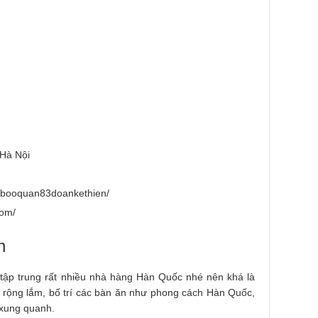
 Hà Nội
/booquan83doankethien/
com/
n
ập trung rất nhiều nhà hàng Hàn Quốc nhé nên khá là
 rộng lắm, bố trí các bàn ăn như phong cách Hàn Quốc,
n xung quanh.