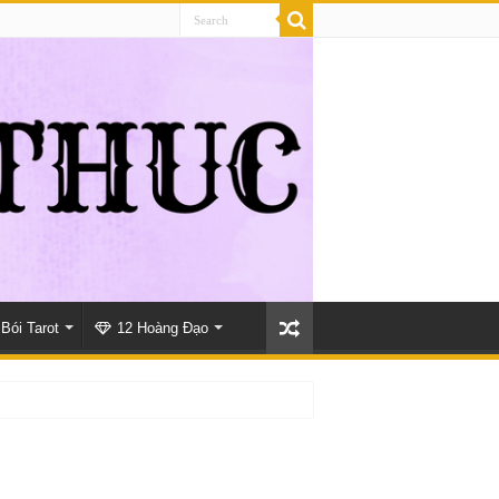
Bói Tarot
12 Hoàng Đạo