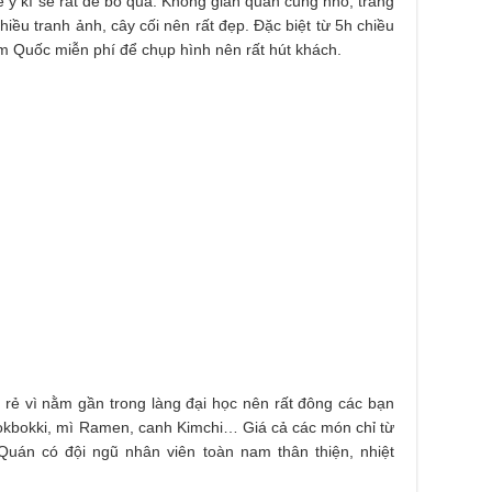
ý kĩ sẽ rất dễ bỏ qua. Không gian quán cũng nhỏ, trang
iều tranh ảnh, cây cối nên rất đẹp. Đặc biệt từ 5h chiều
m Quốc miễn phí để chụp hình nên rất hút khách.
rẻ vì nằm gần trong làng đại học nên rất đông các bạn
Tokbokki, mì Ramen, canh Kimchi… Giá cả các món chỉ từ
Quán có đội ngũ nhân viên toàn nam thân thiện, nhiệt