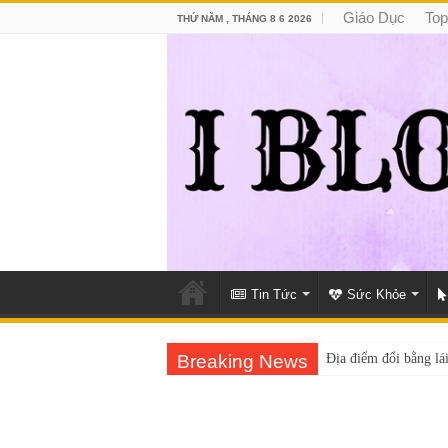
Giáo Dục
Top
THỨ NĂM , THÁNG 8 6 2026
Tin Tức
Sức Khỏe
Breaking News
Địa điểm đổi bằng lái