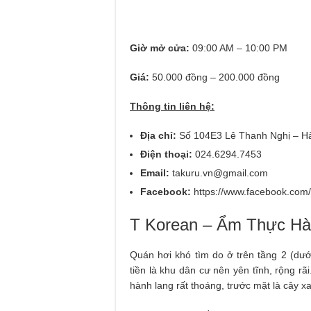
Giờ mở cửa:
09:00 AM – 10:00 PM
Giá:
50.000 đồng – 200.000 đồng
Thông tin liên hệ:
Địa chỉ:
Số 104E3 Lê Thanh Nghị – Hà
Điện thoại:
024.6294.7453
Email:
takuru.vn@gmail.com
Facebook:
https://www.facebook.com/
T Korean – Ẩm Thực H
Quán hơi khó tìm do ở trên tầng 2 (dư
tiền là khu dân cư nên yên tĩnh, rộng r
hành lang rất thoáng, trước mặt là cây x