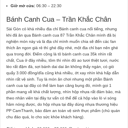
Giờ mở cửa:
06:30 – 22:30
Bánh Canh Cua – Trần Khắc Chân
Sài Gòn có khá nhiều địa chỉ Bánh canh cua nổi tiếng, nhưng
khi đã ăn qua Bánh canh cua 87 Trần Khắc Chân mình đã bị
nghiện món này và là địa chỉ mình muốn chia sẽ đến các fan
thích ăn ngon giá rẻ thì ghé đây nhé, một địa chỉ bạn nên ghé
qua trong đời. Điểm cộng là tô bánh canh cua 35k nhìn rất
chất, Cua ở đây nhiều, tôm thì nhìn đỏ ao tươi thiệt tươi, nước
lèo rất đậm đà, sợi bánh dai dai ăn không thấy ngán, có giò
quẩy 3.000 đồng/dĩa cũng khá nhiều, ớt xay nhìn khá hấp dẫn
nhìn rất vệ sinh. Tuy là món ăn chơi nhưng một phần Bánh
canh cua tại đây có thể làm bạn căng bụng đó, mình gọi 1
phần mang về khá chất lượng, nhìn hộp nhựa rất đảm bảo, mà
theo nhân viên tại đây tư vấn có thể để cả hộp vào lò vi sóng
hâm nóng được, do hộp nhựa tại đây dùng nhựa thương hiệu
PP CamThanh, bảo đảm an toàn vệ sinh thực phẩm (chủ quán
chu đáo quá, lo cho sức khỏe khách hàng).