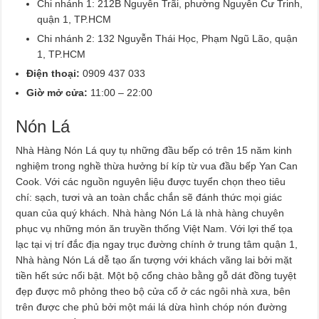
Chi nhánh 1: 212B Nguyễn Trãi, phường Nguyễn Cư Trinh,
quận 1, TP.HCM
Chi nhánh 2: 132 Nguyễn Thái Học, Phạm Ngũ Lão, quận
1, TP.HCM
Điện thoại:
0909 437 033
Giờ mở cửa:
11:00 – 22:00
Nón Lá
Nhà Hàng Nón Lá quy tụ những đầu bếp có trên 15 năm kinh
nghiệm trong nghề thừa hưởng bí kíp từ vua đầu bếp Yan Can
Cook. Với các nguồn nguyên liệu được tuyển chọn theo tiêu
chí: sạch, tươi và an toàn chắc chắn sẽ đánh thức mọi giác
quan của quý khách. Nhà hàng Nón Lá là nhà hàng chuyên
phục vụ những món ăn truyền thống Việt Nam. Với lợi thế tọa
lạc tại vị trí đắc địa ngay trục đường chính ở trung tâm quận 1,
Nhà hàng Nón Lá dễ tạo ấn tượng với khách vãng lai bởi mặt
tiền hết sức nổi bật. Một bộ cổng chào bằng gỗ dát đồng tuyệt
đẹp được mô phỏng theo bộ cửa cổ ở các ngôi nhà xưa, bên
trên được che phủ bởi một mái lá dừa hình chóp nón đường