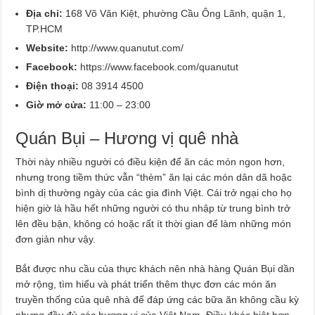
Địa chỉ:
168 Võ Văn Kiệt, phường Cầu Ông Lãnh, quận 1,
TP.HCM
Website:
http://www.quanutut.com/
Facebook:
https://www.facebook.com/quanutut
Điện thoại:
08 3914 4500
Giờ mở cửa:
11:00 – 23:00
Quán Bụi – Hương vị quê nhà
Thời này nhiều người có điều kiện để ăn các món ngon hơn,
nhưng trong tiềm thức vẫn “thèm” ăn lại các món dân dã hoặc
bình dị thường ngày của các gia đình Việt. Cái trở ngại cho họ
hiện giờ là hầu hết những người có thu nhập từ trung bình trở
lên đều bận, không có hoặc rất ít thời gian để làm những món
đơn giản như vậy.
Bắt được nhu cầu của thực khách nên nhà hàng Quán Bụi dần
mở rộng, tìm hiểu và phát triển thêm thực đơn các món ăn
truyền thống của quê nhà để đáp ứng các bữa ăn không cầu kỳ
nhưng đầy đủ các hương vị của Việt Nam. Điều khác biệt hơn