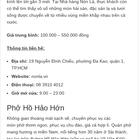
kính lên tới gần 3 mét. Tại Nhà hàng Nón Lá, thực khách còn
có thể tìm thấy vô số những món hải sản, đặc sản lạ và tươi
sống được chuyển về từ nhiều vùng miền khắp nhau trên cả
nước.
Giá trung bình:
100.000 – 550.000 đồng
Thông tin liên hệ:
Địa chỉ:
19 Nguyễn Đình Chiểu, phường Đa Kao, quận 1,
TP.HCM
Website:
nonla.vn
Điện thoại:
08 3910 4012
Giờ mở cửa:
9:00 – 23:00
Phở Hồ Hảo Hớn
Không gian thoáng mát sạch sẽ, chuyên phục vụ các
món phở thơm ngon, phục vụ chu đáo, giá cả hợp lí. Quán phở
mang hương vị miền Nam, nổi tiếng hơn 30 năm ở Sài thành,
tọa lạc trên đường Hồ Hảo Hớn (gần ra ngã ba Võ Văn Kiệt).