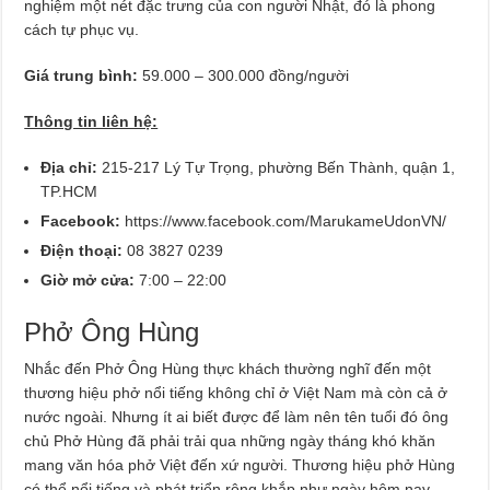
nghiệm một nét đặc trưng của con người Nhật, đó là phong
cách tự phục vụ.
Giá trung bình:
59.000 – 300.000 đồng/người
Thông tin liên hệ:
Địa chỉ:
215-217 Lý Tự Trọng, phường Bến Thành, quận 1,
TP.HCM
Facebook:
https://www.facebook.com/MarukameUdonVN/
Điện thoại:
08 3827 0239
Giờ mở cửa:
7:00 – 22:00
Phở Ông Hùng
Nhắc đến Phở Ông Hùng thực khách thường nghĩ đến một
thương hiệu phở nổi tiếng không chỉ ở Việt Nam mà còn cả ở
nước ngoài. Nhưng ít ai biết được để làm nên tên tuổi đó ông
chủ Phở Hùng đã phải trải qua những ngày tháng khó khăn
mang văn hóa phở Việt đến xứ người. Thương hiệu phở Hùng
có thể nổi tiếng và phát triển rộng khắp như ngày hôm nay