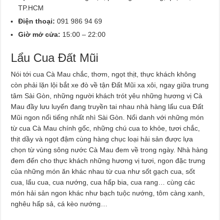
TP.HCM
Điện thoại:
091 986 94 69
Giờ mở cửa:
15:00 – 22:00
Lẩu Cua Đất Mũi
Nói tới cua Cà Mau chắc, thơm, ngọt thịt, thực khách không
còn phải lặn lội bắt xe đò về tận Đất Mũi xa xôi, ngay giữa trung
tâm Sài Gòn, những người khách trót yêu những hương vị Cà
Mau đầy lưu luyến đang truyền tai nhau nhà hàng lẩu cua Đất
Mũi ngon nổi tiếng nhất nhì Sài Gòn. Nổi danh với những món
từ cua Cà Mau chính gốc, những chú cua to khỏe, tươi chắc,
thịt dầy và ngọt đậm cùng hàng chục loại hải sản được lựa
chọn từ vùng sông nước Cà Mau đem về trong ngày. Nhà hàng
đem đến cho thực khách những hương vị tươi, ngon đặc trưng
của những món ăn khác nhau từ cua như sốt gạch cua, sốt
cua, lẩu cua, cua nướng, cua hấp bia, cua rang… cùng các
món hải sản ngon khác như bạch tuộc nướng, tôm càng xanh,
nghêu hấp sả, cá kèo nướng…