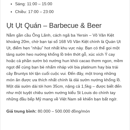
Sáng: 11:00 – 15:00
Chiều: 17:00 – 23:00
Ụt Ụt Quán – Barbecue & Beer
Nằm gần cầu Ông Lãnh, cách ngã ba Yersin – Võ Văn Kiệt
khoảng 20m, chờ bạn tại số 168 Võ Văn Kiệt chính là Quán Ụt
Ụt, điểm hẹn “nhậu” hot nhất khu vực này. Bạn có thể gọi một
tảng sườn heo nướng khổng lồ trên thớt gỗ, xúc xích Ý cay
hoặc cả phần sườn bò nướng hun khói cacao thơm ngon, mềm
ngọt để cùng bạn bè nhấm nháp với bia platinum hay bia trái
cây Bruntys tới tận cuối cuộc vui. Đến đây, một trong những
món ăn được ưa thích nhất chính là dải sườn nướng khổng lồ.
Một dải sườn dài tới hơn 35cm, nặng cả 1,5kg – được biết đến
như một tuyệt chiêu sườn nướng kiểu St Louis do chính tay
những đầu bếp Mỹ mang về Việt Nam sẽ khiến bạn bất ngờ.
Giá trung bình:
80.000 – 500.000 đồng/món