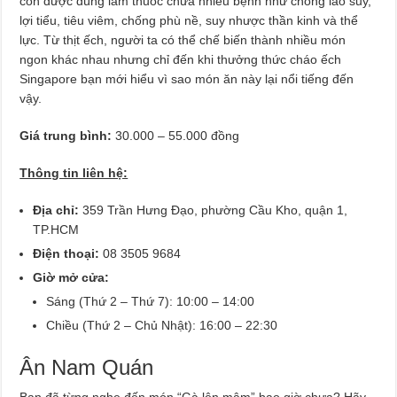
còn được dùng làm thuốc chữa nhiều bệnh như chống lão suy,
lợi tiểu, tiêu viêm, chống phù nề, suy nhược thần kinh và thể
lực. Từ thịt ếch, người ta có thể chế biến thành nhiều món
ngon khác nhau nhưng chỉ đến khi thưởng thức cháo ếch
Singapore bạn mới hiểu vì sao món ăn này lại nổi tiếng đến
vậy.
Giá trung bình:
30.000 – 55.000 đồng
Thông tin liên hệ:
Địa chỉ:
359 Trần Hưng Đạo, phường Cầu Kho, quận 1,
TP.HCM
Điện thoại:
08 3505 9684
Giờ mở cửa:
Sáng (Thứ 2 – Thứ 7): 10:00 – 14:00
Chiều (Thứ 2 – Chủ Nhật): 16:00 – 22:30
Ân Nam Quán
Bạn đã từng nghe đến món “Gà lên mâm” bao giờ chưa? Hãy