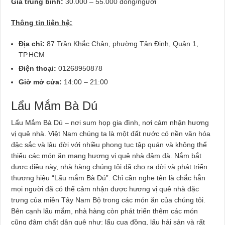
Giá trung bình:
30.000 – 55.000 đồng/người
Thông tin liên hệ:
Địa chỉ:
87 Trần Khắc Chân, phường Tân Định, Quận 1,
TP.HCM
Điện thoại:
01268950878
Giờ mở cửa:
14:00 – 21:00
Lẩu Mắm Bà Dú
Lẩu Mắm Bà Dú – nơi sum họp gia đình, nơi cảm nhận hương
vị quê nhà. Việt Nam chúng ta là một đất nước có nền văn hóa
đặc sắc và lâu đời với nhiều phong tục tập quán và không thể
thiếu các món ăn mang hương vị quê nhà đậm đà. Nắm bắt
được điều này, nhà hàng chúng tôi đã cho ra đời và phát triển
thương hiệu “Lẩu mắm Bà Dú”. Chỉ cần nghe tên là chắc hẳn
mọi người đã có thể cảm nhận được hương vị quê nhà đặc
trưng của miền Tây Nam Bộ trong các món ăn của chúng tôi.
Bên cạnh lẩu mắm, nhà hàng còn phát triển thêm các món
cũng đậm chất dân quê như: lẩu cua đồng, lẩu hải sản và rất