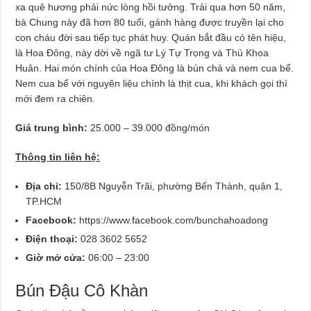
xa quê hương phải nức lòng hồi tưởng. Trải qua hơn 50 năm,
bà Chung này đã hơn 80 tuổi, gánh hàng được truyền lại cho
con cháu đời sau tiếp tục phát huy. Quán bắt đầu có tên hiệu,
là Hoa Đông, này dời về ngã tư Lý Tự Trọng và Thủ Khoa
Huân. Hai món chính của Hoa Đông là bún chả và nem cua bể.
Nem cua bể với nguyên liệu chính là thịt cua, khi khách gọi thì
mới đem ra chiên.
Giá trung bình:
25.000 – 39.000 đồng/món
Thông tin liên hệ:
Địa chỉ:
150/8B Nguyễn Trãi, phường Bến Thành, quận 1,
TP.HCM
Facebook:
https://www.facebook.com/bunchahoadong
Điện thoại:
028 3602 5652
Giờ mở cửa:
06:00 – 23:00
Bún Đậu Cô Khàn