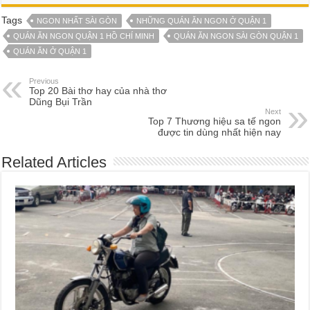
Tags
NGON NHẤT SÀI GÒN
NHỮNG QUÁN ĂN NGON Ở QUẬN 1
QUÁN ĂN NGON QUẬN 1 HỒ CHÍ MINH
QUÁN ĂN NGON SÀI GÒN QUẬN 1
QUÁN ĂN Ở QUẬN 1
Previous
Top 20 Bài thơ hay của nhà thơ
Dũng Bụi Trần
Next
Top 7 Thương hiệu sa tế ngon
được tin dùng nhất hiện nay
Related Articles