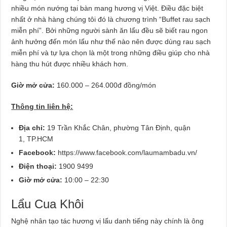
nhiều món nướng tại bàn mang hương vị Việt. Điều đặc biệt
nhất ở nhà hàng chúng tôi đó là chương trình “Buffet rau sạch
miễn phí”. Bởi những người sành ăn lẩu đều sẽ biết rau ngon
ảnh hưởng đến món lẩu như thế nào nên được dùng rau sạch
miễn phí và tự lựa chọn là một trong những điều giúp cho nhà
hàng thu hút được nhiều khách hơn.
Giờ mở cửa:
160.000 – 264.000đ đồng/món
Thông tin liên hệ:
Địa chỉ:
19 Trần Khắc Chân, phường Tân Định, quận
1, TP.HCM
Facebook:
https://www.facebook.com/laumambadu.vn/
Điện thoại:
1900 9499
Giờ mở cửa:
10:00 – 22:30
Lẩu Cua Khôi
Nghệ nhân tạo tác hương vị lẩu danh tiếng này chính là ông