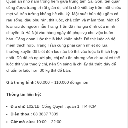
Quán ăn nhỏ nằm trong hẻm giữa trung tâm Sài Gòn, tên quán
cũng được trang trí rất giản dị, chỉ là chữ viết tay trên một chiếc
mẹt và trên tường không hề cầu kỳ. Một suất bún đậu gồm có
rau sống, đậu phụ rán, thịt luộc, chả cốm và mắm tôm. Một số
loại rau do người mẫu Trang Trần đã nhờ gia đình của mình
chuyển từ Hà Nội vào hàng ngày để phục vụ cho việc buôn
bán. Công đoạn luộc thịt là khó khăn nhất. Để thịt luộc có độ
mềm thích hợp, Trang Trần cũng phải canh nhiệt độ lửa
thường xuyên để biết đến lúc nào bỏ thịt vào luộc là thích hợp
nhất. Dù đã có người phụ chị nấu ăn nhưng vẫn chưa ai có thể
luộc thịt vừa theo ý chị, nên 5h sáng là chị ấy đã thức dậy để
chuẩn bị luộc hơn 30 kg thịt để bán.
Giá trung bình:
60.000 – 110.000 đồng/món
Thông tin liên hệ:
Địa chỉ:
102/1B, Cống Quỳnh, quận 1, TP.HCM
Điện thoại:
08 3837 7309
Giờ mở cửa:
10:00 – 22:00