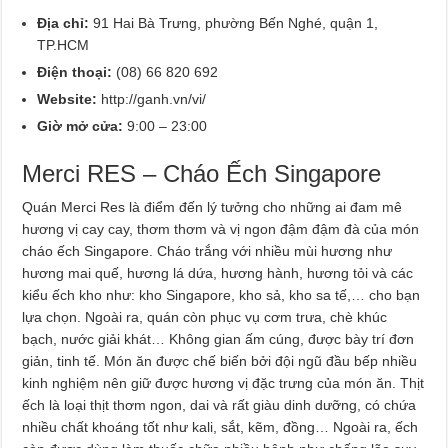
Địa chỉ:
91 Hai Bà Trưng, phường Bến Nghé, quận 1,
TP.HCM
Điện thoại:
(08) 66 820 692
Website:
http://ganh.vn/vi/
Giờ mở cửa:
9:00 – 23:00
Merci RES – Cháo Ếch Singapore
Quán Merci Res là điểm đến lý tưởng cho những ai đam mê
hương vị cay cay, thơm thơm và vị ngon đậm đậm đà của món
cháo ếch Singapore. Cháo trắng với nhiều mùi hương như
hương mai quế, hương lá dứa, hương hành, hương tỏi và các
kiểu ếch kho như: kho Singapore, kho sả, kho sa tế,… cho bạn
lựa chọn. Ngoài ra, quán còn phục vụ cơm trưa, chè khúc
bạch, nước giải khát… Không gian ấm cúng, được bày trí đơn
giản, tinh tế. Món ăn được chế biến bởi đội ngũ đầu bếp nhiều
kinh nghiệm nên giữ được hương vị đặc trưng của món ăn. Thịt
ếch là loại thịt thơm ngon, dai và rất giàu dinh dưỡng, có chứa
nhiều chất khoáng tốt như kali, sắt, kẽm, đồng… Ngoài ra, ếch