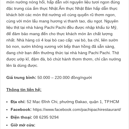
món nướng nóng hổi, hấp dẫn với nguyên liệu tươi ngon đúng
đặc trưng của ẩm thực Nhật.Ẩm thực Nhật Bản hấp dẫn thực
khách bởi các món thịt nướng vô cùng quyến rũ thơm ngon,
cùng với món lẩu mang hương vị thanh tao, dịu ngọt. Nguyên
liệu thịt tại nhà hàng Pachi Pachi đều được nhập khẩu từ Mỹ,
để đảm bảo mang đến cho thực khách món ăn chất lượng
nhất. Nhà hàng có 4 loại bò cao cấp: vai bò, ba chỉ, liên sườn
bò non, sườn không xương với bếp than hồng đã sẵn sàng,
đang chờ bạn đến thưởng thức tại nhà hàng Pachi Pachi. Thịt
được ướp kĩ, đậm đà, bỏ chút hành thơm thơm, chỉ cần nướng
lên là dùng được.
Giá trung bình:
50.000 – 220.000 đồng/người
Thông tin liên hệ:
Địa chỉ:
52 Mạc Đĩnh Chi, phường Đakao, quận 1, TP.HCM
Facebook:
https://www.facebook.com/pachipachirestaurant/
Điện thoại:
08 6295 9294
Giờ mở cửa: