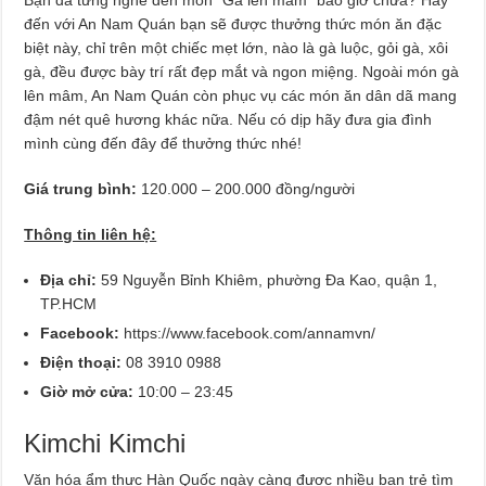
đến với An Nam Quán bạn sẽ được thưởng thức món ăn đặc
biệt này, chỉ trên một chiếc mẹt lớn, nào là gà luộc, gỏi gà, xôi
gà, đều được bày trí rất đẹp mắt và ngon miệng. Ngoài món gà
lên mâm, An Nam Quán còn phục vụ các món ăn dân dã mang
đậm nét quê hương khác nữa. Nếu có dịp hãy đưa gia đình
mình cùng đến đây để thưởng thức nhé!
Giá trung bình:
120.000 – 200.000 đồng/người
Thông tin liên hệ:
Địa chỉ:
59 Nguyễn Bỉnh Khiêm, phường Đa Kao, quận 1,
TP.HCM
Facebook:
https://www.facebook.com/annamvn/
Điện thoại:
08 3910 0988
Giờ mở cửa:
10:00 – 23:45
Kimchi Kimchi
Văn hóa ẩm thực Hàn Quốc ngày càng được nhiều bạn trẻ tìm