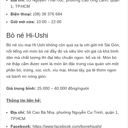
1, TP.HCM
Điện thoại:
(08) 38 376 684
Giờ mở cửa:
10:00 – 22:00
Bò né Hi-Ushi
Bò né xíu mại Hi Ushi không còn quá xa lạ với giới trẻ Sài Gòn,
nổi tiếng với món bò né đầy đủ và siêu lớn với giá cả khá bình
dân mà chất lượng thì đạt tiêu chuẩn ngon, bổ và rẻ. Món bò
né thập cẩm được xem là món ăn đặc trưng của quán với một
phần bò, trứng, xúc xích, xíu mại, khoai tây, pa tê thơm ngon
và bánh mì nóng giòn.
Giá trung bình:
25.000 – 40.000 đồng/người
Thông tin liên hệ:
Địa chỉ:
56 Cao Bá Nhạ, phường Nguyễn Cư Trinh,
quận 1,
TP.HCM
Facebook:
https://www.facebook.com/bonehiushi/