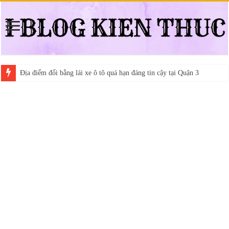
Địa điểm đổi bằng lái xe ô tô quá hạn đáng tin cậy tại Quận 3
Trung tâm nào học thi giấy phép lái xe hạng A (A2 cũ), A1 uy tín tại 