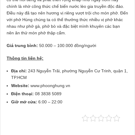
chính là nhờ công thức chế biến nước lèo gia truyền độc đáo.
Điều này đã tạo nên hương vị riêng vượt trội cho món phở. Đến
với phở Hùng chúng ta có thể thưởng thức nhiều vị phở khác
nhau như phở gà, phở bò và đặc biệt mình khuyên các bạn
nên ăn thử món phở thập cẩm.
Giá trung bình:
50.000 – 100.000 đồng/người
Thông tin liên hệ:
Địa chỉ:
243 Nguyễn Trãi, phường Nguyễn Cư Trinh, quận 1,
TP.HCM
Website:
www.phoonghung.vn
Điện thoại:
08 3838 5089
Giờ mở cửa:
6:00 – 22:00