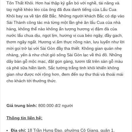
Tôn Thất Khôi. Hơn hai thập kỷ gắn bó với nghề, tài năng và
tay nghề khéo léo của ông đã đưa danh tiếng của Lẩu Cua
Khôi bay xa về tận đất Bắc. Những người khách Bắc có dịp vào
Sài Thành công tác mà từng một lần ghé ăn lẩu Cua của nhà
hàng, không thể nào không ấn tượng hương vị đậm đà của
nước lẩu chua dịu, ngọt lịm, hương vị cua béo ngậy, đầy gạch,
thơm ngây ngất. Hương vị ẩm thực nồng nàn, lưu luyến như lời
mời gọi trở lại với Sài Gòn đầy tha thiết. Không gian quán nhẹ
nhàng, yên ả như chút gió sông Sài Gòn lạc về thủ đô. Những
dãy bàn gỗ mộc mạc, đặt gọn gàng, tươm tất trên sàn gỗ màu
cà phê sữa hiền lành. Sắc tường trắng tinh khôi khiến không
gian như được nới rộng hơn, đem đến sự thư thái và thoải mái
cho khách tới thưởng thức.
Giá trung bình:
800.000 đ/2 người
Thông tin liên hệ:
Địa chỉ:
18 Trần Hưng Đạo, phường Cô Giang, quận 1,