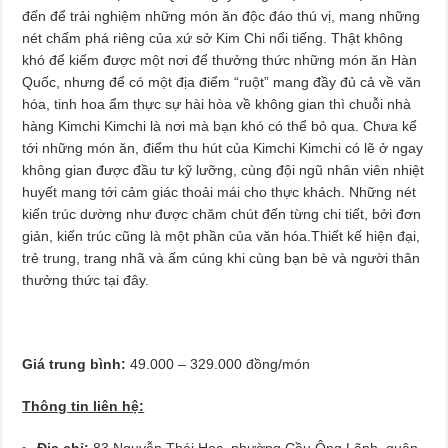
đến để trải nghiệm những món ăn độc đáo thú vị, mang những
nét chấm phá riêng của xứ sở Kim Chi nổi tiếng. Thật không
khó để kiếm được một nơi để thưởng thức những món ăn Hàn
Quốc, nhưng để có một địa điểm “ruột” mang đầy đủ cả về văn
hóa, tinh hoa ẩm thực sự hài hòa về không gian thì chuỗi nhà
hàng Kimchi Kimchi là nơi mà bạn khó có thể bỏ qua. Chưa kể
tới những món ăn, điểm thu hút của Kimchi Kimchi có lẽ ở ngay
không gian được đầu tư kỹ lưỡng, cùng đội ngũ nhân viên nhiệt
huyết mang tới cảm giác thoải mái cho thực khách. Những nét
kiến trúc dường như được chăm chút đến từng chi tiết, bởi đơn
giản, kiến trúc cũng là một phần của văn hóa.Thiết kế hiện đại,
trẻ trung, trang nhã và ấm cúng khi cùng bạn bè và người thân
thưởng thức tại đây.
Giá trung bình:
49.000 – 329.000 đồng/món
Thông tin liên hệ:
Địa chỉ:
83 Nguyễn Thái Học, phường Cầu Ông Lãnh, quận