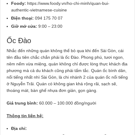
Foody:
https://www.foody.vn/ho-chi-minh/quan-bui-
authentic-vietnamese-cuisine
Điện thoại:
094 175 70 07
Giờ mở cửa:
9:00 – 23:00
Ốc Đào
Nhắc đến những quán không thể bỏ qua khi đến Sài Gòn, cái
tên đầu tiên chắc chắn phải là ốc Đào. Phong phú, tươi ngon,
nêm nếm vừa miệng, quán không chỉ được lòng thực khách địa
phương mà cả du khách cũng phải tấm tắc. Quán ốc bình dân,
nổi tiếng nhất nhì Sài Gòn, là chi nhánh 2 của quán ốc nổi tiếng
ở Nguyễn Trãi. Quán có không gian khá rộng rãi, sạch sẽ,
thoáng mát, bàn ghế nhựa đơn giản, gọn gàng.
Giá trung bình:
60.000 – 100.000 đồng/người
Thông tin liên hệ:
Địa chỉ: