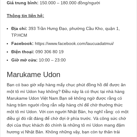
Giá trung bình:
150.000 – 180.000 đồng/người
Thông tin liên hệ:
Địa chỉ:
393 Trần Hưng Đạo, phường Cầu Kho, quận 1,
TP.HCM
Facebook:
https://www.facebook.com/laucuadatmui/
Điện thoại:
090 306 80 19
Giờ mở cửa:
10:00 – 23:00
Marukame Udon
Bạn có bao giờ xếp hàng mấy chục phút đồng hồ để được ăn
một tô mì Udon hay không? Điều này là có thực tại nhà hàng
Marukame Udon Việt Nam.Bạn sẽ không ngờ được rằng có
hàng trăm người rồng rắn xếp hàng chỉ để chờ thưởng thức
một tô mì Udon. Với con người Nhật Bản, họ nghĩ rằng: có một
điều gì đó rất đáng để chờ đợi ở phía trước. Và công sức chờ
đợi của thực khách đó chính là những tô mì Udon mang đậm
hương vị Nhật Bản. Không những vậy, bạn còn tự thân trải