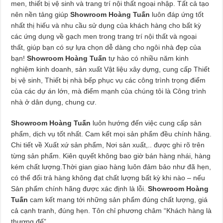
men, thiết bị vệ sinh và trang trí nội thất ngoại nhập. Tất cả tạo
nên nền tảng giúp
Showroom Hoàng Tuấn
luôn đáp ứng tốt
nhất thị hiếu và nhu cầu sử dụng của khách hàng cho bất kỳ
các ứng dụng về gạch men trong trang trí nội thất và ngoại
thất, giúp bạn có sự lựa chọn dễ dàng cho ngôi nhà đẹp của
bạn!
Showroom Hoàng Tuấn
tự hào có nhiều năm kinh
nghiệm kinh doanh, sản xuất Vật liệu xây dựng, cung cấp Thiết
bị vệ sinh, Thiết bị nhà bếp phục vụ các công trình trọng điểm
của các dự án lớn, mà điểm mạnh của chúng tôi là Công trình
nhà ở dân dụng, chung cư.
Showroom Hoàng Tuấn
luôn hướng đến việc cung cấp sản
phẩm, dịch vụ tốt nhất. Cam kết mọi sản phẩm đều chính hãng.
Chi tiết về Xuất xứ sản phẩm, Nơi sản xuất,.. được ghi rõ trên
từng sản phẩm. Kiên quyết không bao giờ bán hàng nhái, hàng
kém chất lượng.Thời gian giao hàng luôn đảm bảo như đã hẹn,
có thể đổi trả hàng không đạt chất lượng bất kỳ khi nào – nếu
Sản phẩm chính hãng được xác định là lỗi.
Showroom Hoàng
Tuấn
cam kết mang tới những sản phẩm đúng chất lượng, giá
cả cạnh tranh, đúng hẹn. Tôn chỉ phương châm “Khách hàng là
thượng đế”.