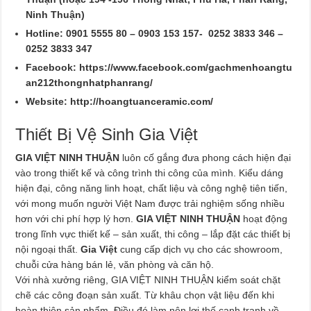
Ninh Thuận)
Hotline: 0901 5555 80 – 0903 153 157- 0252 3833 346 –
0252 3833 347
Facebook: https://www.facebook.com/gachmenhoangtu
an212thongnhatphanrang/
Website: http://hoangtuanceramic.com/
Thiết Bị Vệ Sinh Gia Việt
GIA VIỆT NINH THUẬN
luôn cố gắng đưa phong cách hiện đại
vào trong thiết kế và công trình thi công của mình. Kiểu dáng
hiện đại, công năng linh hoạt, chất liệu và công nghệ tiên tiến,
với mong muốn người Việt Nam được trải nghiệm sống nhiều
hơn với chi phí hợp lý hơn.
GIA VIỆT NINH THUẬN
hoạt động
trong lĩnh vực thiết kế – sản xuất, thi công – lắp đặt các thiết bị
nội ngoại thất.
Gia Việt
cung cấp dịch vụ cho các showroom,
chuỗi cửa hàng bán lẻ, văn phòng và căn hộ.
Với nhà xưởng riêng, GIA VIỆT NINH THUẬN kiểm soát chặt
chẽ các công đoạn sản xuất. Từ khâu chọn vật liệu đến khi
hoàn thiện sản phẩm. Điều đó làm nên lợi thế cạnh tranh về