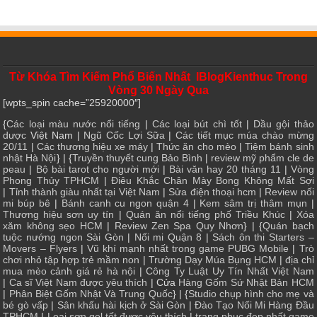
Từ Khóa Tìm Kiếm Phổ Biến Nhất IBlogKienthuc Trong
Vòng 30 Ngày Qua
[wpts_spin cache=”25920000″]
{
Các loại màu nước nổi tiếng
|
Các loại bút chì tốt
|
Dầu gội thảo
dược
Việt Nam |
Ngũ Cốc Lợi Sữa
|
Các tiết mục múa chào mừng
20/11
|
Các thương hiệu xe máy
|
Thức ăn cho mèo
|
Tiệm bánh sinh
nhật Hà Nội
} | {
Truyền thuyết cung Bảo Bình
|
review mỹ phẩm cle de
peau
|
Bộ bài tarot cho người mới
|
Bài văn hay 20 tháng 11
|
Vòng
Phong Thủy TPHCM
|
Điêu Khắc Chân Mày Bong Không Mất Sợi
|
Tỉnh thành giàu nhất tại Việt Nam
|
Sửa điện thoại hcm
|
Review nối
mi búp bê
|
Bánh canh cu ngon quận 4
|
Kem sâm trị thâm mụn
|
Thương hiệu sơn uy tín
|
Quán ăn nổi tiếng phố Triều Khúc
|
Xóa
xăm không sẹo HCM
|
Review Zen Spa Quy Nhơn
} | {
Quán bạch
tuộc nướng ngon Sài Gòn
|
Nối mi Quận 8
|
Sách ôn thi Starters –
Movers – Flyers
|
Vũ khí mạnh nhất trong game PUBG Mobile
|
Trò
chơi nhỏ tập hợp trẻ mầm non
|
Trường Dạy Múa Bụng HCM
|
địa chỉ
mua mèo cảnh giá rẻ hà nội
|
Công Ty Luật Uy Tín Nhất Việt Nam
|
Ca sĩ Việt Nam được yêu thích
| Cửa
Hàng Gốm Sứ Nhật Bản HCM
|
Phân Biệt Gốm Nhật Và Trung Quốc
} | {
Studio chụp hình cho mẹ và
bé gò vấp
|
Sân khấu hài kịch ở Sài Gòn
|
Đào Tạo Nối Mi Hàng Đầu
TPHCM
|
Loại sơn gel tốt được yêu thích
|
trang phục đẹp nhất game