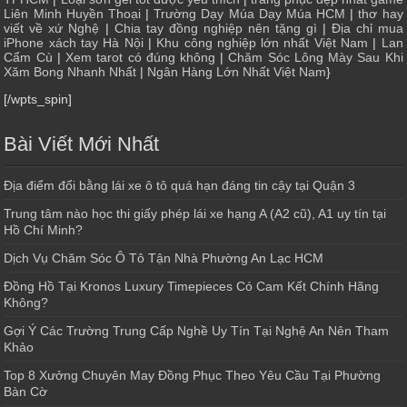
Liên Minh Huyền Thoại
|
Trường Dạy Múa Dạy Múa HCM
|
thơ hay
viết về xứ Nghệ
|
Chia tay đồng nghiệp nên tặng gì
|
Địa chỉ mua
iPhone xách tay Hà Nội
|
Khu công nghiệp lớn nhất Việt Nam
|
Lan
Cẩm Cù
|
Xem tarot có đúng không
|
Chăm Sóc Lông Mày Sau Khi
Xăm Bong Nhanh Nhất
|
Ngân Hàng Lớn Nhất Việt Nam
}
[/wpts_spin]
Bài Viết Mới Nhất
Địa điểm đổi bằng lái xe ô tô quá hạn đáng tin cậy tại Quận 3
Trung tâm nào học thi giấy phép lái xe hạng A (A2 cũ), A1 uy tín tại
Hồ Chí Minh?
Dịch Vụ Chăm Sóc Ô Tô Tận Nhà Phường An Lạc HCM
Đồng Hồ Tại Kronos Luxury Timepieces Có Cam Kết Chính Hãng
Không?
Gợi Ý Các Trường Trung Cấp Nghề Uy Tín Tại Nghệ An Nên Tham
Khảo
Top 8 Xưởng Chuyên May Đồng Phục Theo Yêu Cầu Tại Phường
Bàn Cờ