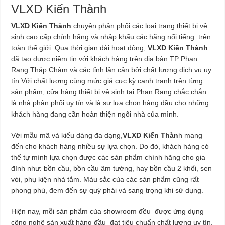
VLXD Kiến Thành
VLXD Kiến Thành
chuyên phân phối các loại trang thiết bị vệ
sinh cao cấp chính hãng và nhập khẩu các hãng nổi tiếng trên
toàn thế giới. Qua thời gian dài hoạt động,
VLXD Kiến Thành
đã tạo được niềm tin với khách hàng trên địa bàn TP Phan
Rang Tháp Chàm và các tỉnh lân cận bởi chất lượng dịch vụ uy
tín.Với chất lượng cùng mức giá cực kỳ cạnh tranh trên từng
sản phẩm, cửa hàng thiết bị vệ sinh tại Phan Rang chắc chắn
là nhà phân phối uy tín và là sự lựa chọn hàng đầu cho những
khách hàng đang cần hoàn thiện ngôi nhà của mình.
Với mẫu mã và kiểu dáng đa dạng,
VLXD Kiến Thàn
h mang
đến cho khách hàng nhiều sự lựa chọn. Do đó, khách hàng có
thể tự mình lựa chọn được các sản phẩm chính hãng cho gia
đình như: bồn cầu, bồn cầu âm tường, hay bồn cầu 2 khối, sen
vòi, phụ kiện nhà tắm. Màu sắc của các sản phẩm cũng rất
phong phú, đem đến sự quý phái và sang trọng khi sử dụng.
Hiện nay, mỗi sản phẩm của showroom đều được ứng dụng
công nghệ sản xuất hàng đầu đạt tiêu chuẩn chất lượng uy tín.