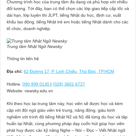
Chương trình học của trung tâm đa dạng và phù hợp với nhiều
đối tượng. Tới đây, bạn có thể chọn các lớp giao tiếp cấp tốc và
dài hạn, lớp luyện thi JLPT, tiếng Nhật du học, định cư, xuất
khẩu lao động, tiếng Nhật trẻ em hoặc tiếng Nhật dành cho các
tổ chức, doanh nghiệp.
Trung tâm Nhật Ngữ Newsky
Thông tin liên hệ
Địa chỉ:
62 Đường 17, P. Linh Chiểu, Thủ Đức, TP.HCM
Hotline:
090 999 0130
|
(028) 3601 6727
Website: newsky.edu.vn
Khi theo học tại trung tâm này, học viên sẽ được học và kèm
cặp với đội ngũ giáo viên trẻ trung, năng động, giàu kinh
nghiệm với trình độ tiếng Nhật N2 và N1 đã từng du học và tập
huấn tại Nhật, cùng phương pháp dạy cuốn hút giúp học viên
phát huy được các kỹ năng Nghe – Nói – Đọc – Viết.Nhật ngữ