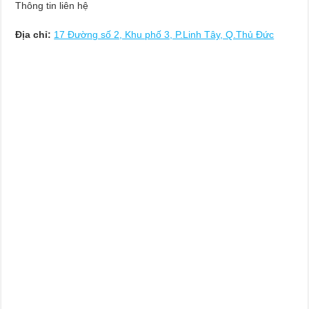
Thông tin liên hệ
Địa chỉ:
17 Đường số 2, Khu phố 3, P.Linh Tây, Q.Thủ Đức