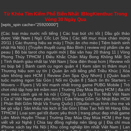
Từ Khóa Tìm Kiếm Phổ Biến Nhất IBlogKienthuc Trong
Vòng 30 Ngày Qua
[wpts_spin cache=”25920000″]
{
Các loại màu nước nổi tiếng
|
Các loại bút chì tốt
|
Dầu gội thảo
dược
Việt Nam |
Ngũ Cốc Lợi Sữa
|
Các tiết mục múa chào mừng
20/11
|
Các thương hiệu xe máy
|
Thức ăn cho mèo
|
Tiệm bánh sinh
nhật Hà Nội
} | {
Truyền thuyết cung Bảo Bình
|
review mỹ phẩm cle de
peau
|
Bộ bài tarot cho người mới
|
Bài văn hay 20 tháng 11
|
Vòng
Phong Thủy TPHCM
|
Điêu Khắc Chân Mày Bong Không Mất Sợi
|
Tỉnh thành giàu nhất tại Việt Nam
|
Sửa điện thoại hcm
|
Review nối
mi búp bê
|
Bánh canh cu ngon quận 4
|
Kem sâm trị thâm mụn
|
Thương hiệu sơn uy tín
|
Quán ăn nổi tiếng phố Triều Khúc
|
Xóa
xăm không sẹo HCM
|
Review Zen Spa Quy Nhơn
} | {
Quán bạch
tuộc nướng ngon Sài Gòn
|
Nối mi Quận 8
|
Sách ôn thi Starters –
Movers – Flyers
|
Vũ khí mạnh nhất trong game PUBG Mobile
|
Trò
chơi nhỏ tập hợp trẻ mầm non
|
Trường Dạy Múa Bụng HCM
|
địa chỉ
mua mèo cảnh giá rẻ hà nội
|
Công Ty Luật Uy Tín Nhất Việt Nam
|
Ca sĩ Việt Nam được yêu thích
| Cửa
Hàng Gốm Sứ Nhật Bản HCM
|
Phân Biệt Gốm Nhật Và Trung Quốc
} | {
Studio chụp hình cho mẹ và
bé gò vấp
|
Sân khấu hài kịch ở Sài Gòn
|
Đào Tạo Nối Mi Hàng Đầu
TPHCM
|
Loại sơn gel tốt được yêu thích
|
trang phục đẹp nhất game
Liên Minh Huyền Thoại
|
Trường Dạy Múa Dạy Múa HCM
|
thơ hay
viết về xứ Nghệ
|
Chia tay đồng nghiệp nên tặng gì
|
Địa chỉ mua
iPhone xách tay Hà Nội
|
Khu công nghiệp lớn nhất Việt Nam
|
Lan