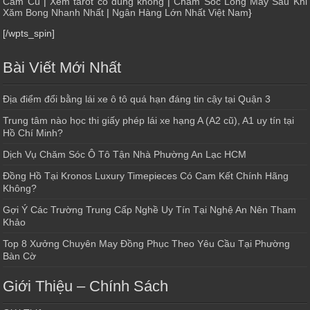
Cẩm Cù
|
Xem tarot có đúng không
|
Chăm Sóc Lông Mày Sau Khi
Xăm Bong Nhanh Nhất
|
Ngân Hàng Lớn Nhất Việt Nam
}
[/wpts_spin]
Bài Viết Mới Nhất
Địa điểm đổi bằng lái xe ô tô quá hạn đáng tin cậy tại Quận 3
Trung tâm nào học thi giấy phép lái xe hạng A (A2 cũ), A1 uy tín tại
Hồ Chí Minh?
Dịch Vụ Chăm Sóc Ô Tô Tận Nhà Phường An Lạc HCM
Đồng Hồ Tại Kronos Luxury Timepieces Có Cam Kết Chính Hãng
Không?
Gợi Ý Các Trường Trung Cấp Nghề Uy Tín Tại Nghệ An Nên Tham
Khảo
Top 8 Xưởng Chuyên May Đồng Phục Theo Yêu Cầu Tại Phường
Bàn Cờ
Giới Thiệu – Chính Sách