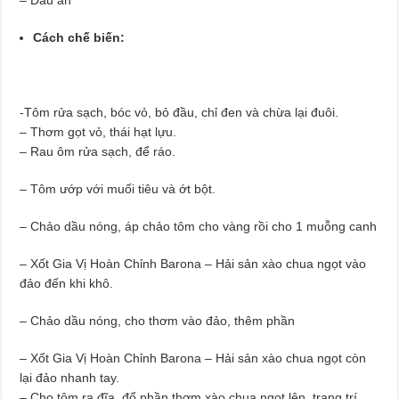
Cách chế biến:
-Tôm rửa sạch, bóc vỏ, bỏ đầu, chỉ đen và chừa lại đuôi.
– Thơm gọt vỏ, thái hạt lựu.
– Rau ôm rửa sạch, để ráo.
– Tôm ướp với muối tiêu và ớt bột.
– Chảo dầu nóng, áp chảo tôm cho vàng rồi cho 1 muỗng canh
– Xốt Gia Vị Hoàn Chỉnh Barona – Hải sản xào chua ngọt vào
đảo đến khi khô.
– Chảo dầu nóng, cho thơm vào đảo, thêm phần
– Xốt Gia Vị Hoàn Chỉnh Barona – Hải sản xào chua ngọt còn
lại đảo nhanh tay.
– Cho tôm ra đĩa, đổ phần thơm xào chua ngọt lên, trang trí