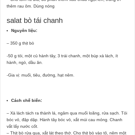
thêm rau ôm. Dùng nóng
salat bò tái chanh
Nguyên liệu:
– 350 g thịt bò
-50 g tỏi, một củ hành tây, 3 trái chanh, một búp xà lách, ít
hành, ngò, dầu ăn.
-Gia vị: muối, tiêu, đường, hạt nêm.
Cách chế biến:
– Xà lách tách ra thành lá, ngâm qua muối loãng, rửa sạch. Tỏi
bóc vỏ, đập dập. Hành tây bóc vỏ, xắt múi cau mỏng. Chanh
vắt lấy nước cốt.
– Thịt bò rửa qua, xắt lát theo thớ. Cho thịt bò vào tô, nêm một