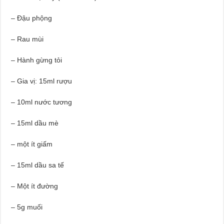
– Đậu phộng
– Rau mùi
– Hành gừng tỏi
– Gia vị: 15ml rượu
– 10ml nước tương
– 15ml dầu mè
– một ít giấm
– 15ml dầu sa tế
– Một ít đường
– 5g muối