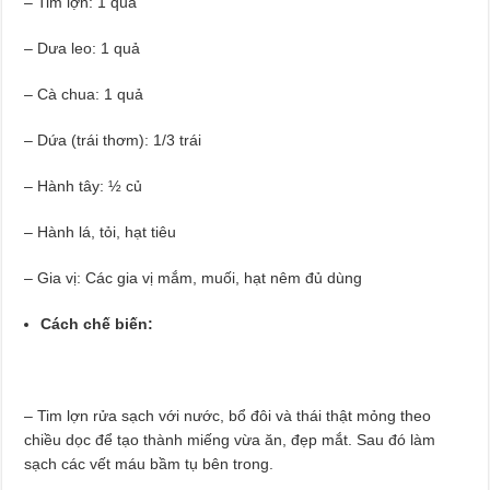
– Tim lợn: 1 quả
– Dưa leo: 1 quả
– Cà chua: 1 quả
– Dứa (trái thơm): 1/3 trái
– Hành tây: ½ củ
– Hành lá, tỏi, hạt tiêu
– Gia vị: Các gia vị mắm, muối, hạt nêm đủ dùng
Cách chế biến:
– Tim lợn rửa sạch với nước, bổ đôi và thái thật mỏng theo
chiều dọc để tạo thành miếng vừa ăn, đẹp mắt. Sau đó làm
sạch các vết máu bầm tụ bên trong.