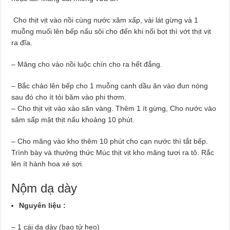
Cho thịt vịt vào nồi cùng nước xâm xấp, vài lát gừng và 1
muỗng muối lên bếp nấu sôi cho đến khi nổi bọt thì vớt thịt vịt
ra đĩa.
– Măng cho vào nồi luộc chín cho ra hết đắng.
– Bắc chảo lên bếp cho 1 muỗng canh dầu ăn vào đun nóng
sau đó cho ít tỏi băm vào phi thơm.
– Cho thịt vịt vào xào săn vàng. Thêm 1 ít gừng, Cho nước vào
sâm sấp mặt thịt nấu khoảng 10 phút.
– Cho măng vào kho thêm 10 phút cho cạn nước thì tắt bếp.
Trình bày và thưởng thức Múc thịt vịt kho măng tươi ra tô. Rắc
lên ít hành hoa xé sợi.
Nộm dạ dày
Nguyên liệu :
– 1 cái dạ dày (bao tử heo)