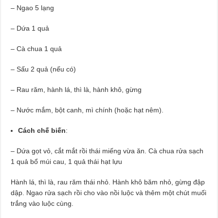
– Ngao 5 lạng
– Dứa 1 quả
– Cà chua 1 quả
– Sấu 2 quả (nếu có)
– Rau răm, hành lá, thì là, hành khô, gừng
– Nước mắm, bột canh, mì chính (hoặc hạt nêm).
Cách chế biến
:
– Dứa gọt vỏ, cắt mắt rồi thái miếng vừa ăn. Cà chua rửa sạch
1 quả bổ múi cau, 1 quả thái hạt lựu
Hành lá, thì là, rau răm thái nhỏ. Hành khô băm nhỏ, gừng đập
dập. Ngao rửa sạch rồi cho vào nồi luộc và thêm một chút muối
trắng vào luộc cùng.