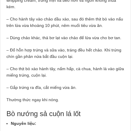
whipping cream, trứng mịn và béo hơn và ngon không thua
kém.
– Cho hành tây vào chảo dầu xào, sau đó thêm thịt bò vào nấu
trên lửa vừa khoảng 10 phút, nêm muối tiêu vừa ăn.
– Dùng chảo khác, thả bơ lạt vào chảo để lửa vừa cho bơ tan.
– Đổ hỗn hợp trứng và sữa vào, tráng đều hết chảo. Khi trứng
chín gần phân nửa bắt đầu cuộn lại.
– Cho thịt bò xào hành tây, nấm hấp, cà chua, hành lá vào giữa
miếng trứng, cuộn lại.
– Gắp trứng ra đĩa, cắt miếng vừa ăn.
Thường thức ngay khi nóng.
Bò nướng sả cuộn lá lốt
Nguyên liệu: