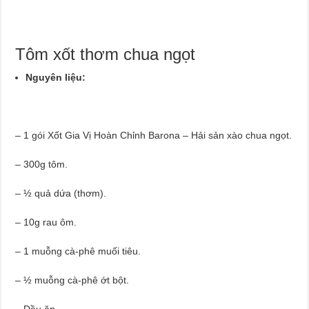
Tôm xốt thơm chua ngọt
Nguyên liệu:
– 1 gói Xốt Gia Vị Hoàn Chỉnh Barona – Hải sản xào chua ngọt.
– 300g tôm.
– ½ quả dứa (thơm).
– 10g rau ôm.
– 1 muỗng cà-phê muối tiêu.
– ½ muỗng cà-phê ớt bột.
– Dầu ăn