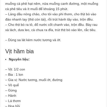
muỗng cà phê hạt nêm, nửa muỗng canh đường, một muỗng
cà phê tiêu và ít muối để khoảng 15 phút.
– Láng dầu nóng chảo, cho tỏi vào phi thơm, cho thịt bò vào
đảo nhanh tay (thịt còn tái), rồi trút hành tây vào, trộn đều.
– Cho thịt bò ra tô, đổ nước cốt chanh vào, trộn đều. Bày rau
xà lách, dưa leo, cà chua ra đĩa, trút thịt bò xào lên, rắc tiêu.
– Dùng sa lát kèm nước tương và ớt.
Vịt hầm bia
Nguyên liệu:
– Vịt: 1/2 con
– Bia : 1 lon
– Gia vị: Nước tương, muối ớt, đường
– Vỏ quế
– Gừng
– Hành
– Lá thơm
– Hoa hồi