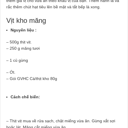
thêm gia vị cho vừa ăn theo khẩu vị của bạn. Thêm hành lá và
rắc thêm chút hạt tiêu lên bề mặt và tắt bếp là xong.
Vịt kho măng
Nguyên liệu :
– 500g thịt vịt.
– 250 g măng tươi
– 1 củ gừng
– Ớt.
– Gói GVHC Cá/thịt kho 80g
Cách chế biến:
–
Thịt vịt mua về rửa sạch, chặt miếng vừa ăn. Gừng xắt sợi
hoặc lát. Măng cắt miếng vừa ăn