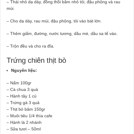
– Thái nhỏ dạ dày, đồng thồi băm nhỏ tỏi, đậu phộng và rau
mùi.
– Cho dạ dày, rau mùi, đậu phộng, tỏi vào bát lớn.
– Thêm giấm, đường, nước tương, dầu mè, dầu sa tế vào.
– Trộn đều và cho ra đĩa.
Trứng chiên thịt bò
Nguyên liệu:
– Nấm 100gr
– Cà chua 3 quả
– Hành tây 1 củ
– Trứng gà 3 quả
– Thịt bò băm 150gr
– Muôi tiêu 1/4 thìa cafe
– Hành lá 2 nhánh
– Sữa tươi – 50ml