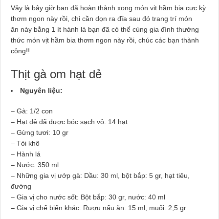
Vậy là bây giờ bạn đã hoàn thành xong món vịt hầm bia cực kỳ
thơm ngon này rồi, chỉ cần dọn ra đĩa sau đó trang trí món
ăn này bằng 1 ít hành là bạn đã có thể cùng gia đình thưởng
thức món vịt hầm bia thơm ngon này rồi, chúc các bạn thành
công!!
Thịt gà om hạt dẻ
Nguyên liệu:
– Gà: 1/2 con
– Hạt dẻ đã được bóc sạch vỏ: 14 hạt
– Gừng tươi: 10 gr
– Tỏi khô
– Hành lá
– Nước: 350 ml
– Những gia vị ướp gà: Dầu: 30 ml, bột bắp: 5 gr, hạt tiêu,
đường
– Gia vị cho nước sốt: Bột bắp: 30 gr, nước: 40 ml
– Gia vị chế biến khác: Rượu nấu ăn: 15 ml, muối: 2,5 gr