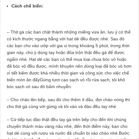
Cách chế biến:
– Thịt gà các bạn chặt thành những miếng vừa ăn, lưu ý có thể
có kích thước ngang bằng với hạt dẻ đều được nhé. Sau đó
các bạn cho vào ướp với gia vị trong khoảng 5 phút, trong thời
gian này, chú ý dùng tay hoặc đũa trộn thật đều gà để được
ngấm nhé. Hạt dẻ các bạn có thể mua loại chưa bóc vỏ hoặc
đã bóc vỏ đều được, mình khuyên nên dùng loại đã bóc vỏ hơn
vì tiết kiệm được khá nhiều thời gian và công sức cho việc chế
biến món ăn đấyGừng tươi cạo sạch vỏ rồi rửa sạch, tỏi khô
bóc sạch vỏ sau đó băm nhuyễn.
– Cho chảo lên bếp, sau đó cho thêm ít dầu, đợi chảo nóng thì
cho thịt gà cùng với gừng và tỏi vào và đảo đều tay nhé
– Cứ tiếp tục đảo thật đều tay gà trên bếp cho đến khi chúng
chuyển thành màu vàng nâu nhé, đến thời điểm này, bạn cho
hạt dẻ cùng với rượu và nước đã chuẩn bị vào chảo nhé.Bước