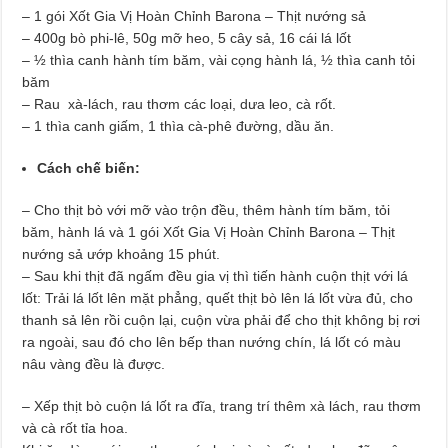
– 1 gói Xốt Gia Vị Hoàn Chỉnh Barona – Thịt nướng sả
– 400g bò phi-lê, 50g mỡ heo, 5 cây sả, 16 cái lá lốt
– ½ thìa canh hành tím băm, vài cọng hành lá, ½ thìa canh tỏi
băm
– Rau xà-lách, rau thơm các loại, dưa leo, cà rốt.
– 1 thìa canh giấm, 1 thìa cà-phê đường, dầu ăn.
Cách chế biến:
– Cho thịt bò với mỡ vào trộn đều, thêm hành tím băm, tỏi
băm, hành lá và 1 gói Xốt Gia Vị Hoàn Chỉnh Barona – Thịt
nướng sả ướp khoảng 15 phút.
– Sau khi thịt đã ngấm đều gia vị thì tiến hành cuộn thịt với lá
lốt: Trải lá lốt lên mặt phẳng, quết thịt bò lên lá lốt vừa đủ, cho
thanh sả lên rồi cuộn lại, cuộn vừa phải để cho thịt không bị rơi
ra ngoài, sau đó cho lên bếp than nướng chín, lá lốt có màu
nâu vàng đều là được.
– Xếp thịt bò cuộn lá lốt ra đĩa, trang trí thêm xà lách, rau thơm
và cà rốt tỉa hoa.