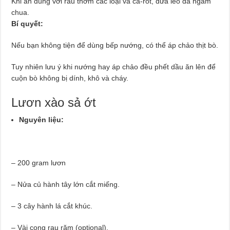
Khi ăn dùng với rau thơm các loại và cà-rốt, dưa leo đã ngâm
chua.
Bí quyết:
Nếu bạn không tiện để dùng bếp nướng, có thể áp chảo thịt bò.
Tuy nhiên lưu ý khi nướng hay áp chảo đều phết dầu ăn lên để
cuộn bò không bị dính, khô và cháy.
Lươn xào sả ớt
Nguyên liệu:
– 200 gram lươn
– Nửa củ hành tây lớn cắt miếng.
– 3 cây hành lá cắt khúc.
– Vài cọng rau răm (optional).