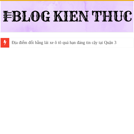
Địa điểm đổi bằng lái xe ô tô quá hạn đáng tin cậy tại Quận 3
Trung tâm nào học thi giấy phép lái xe hạng A (A2 cũ), A1 uy tín tại 