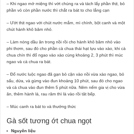
– Khi ngao mở miệng thì vớt chúng ra và tách lấy phần thịt, bỏ
phần vỏ còn phần nước thì chắt ra bát to cho lắng cạn
– Ướt thịt ngao với chút nước mắm, mì chính, bột canh và một
chút hành khô băm nhỏ.
– Làm nóng dầu ăn trong nồi rồi cho hành khô băm nhỏ vào
phi thơm, sau đó cho phần cà chua thái hạt lựu vào xào, khi cà
chua chín thì đổ ngao vào xào cùng khoảng 2, 3 phút thì múc
ngao và cà chua ra bát.
– Đổ nước luộc ngao đã gạn bỏ cặn vào nồi vừa xào ngao, bỏ
sấu, dứa, và gừng vào đun khoảng 10 phút, sau đó cho ngao
và cà chua vào đun thêm 5 phút nữa. Nêm nếm gia vị cho vừa
ăn, thêm hành lá, rau răm thì là vào rồi tăt bếp.
– Múc canh ra bát to và thưởng thức
Gà sốt tương ớt chua ngọt
Nguyên liệu