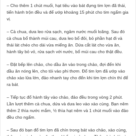
– Cho thêm 1 chút muối, hạt tiêu vào bát đựng tim lợn đã thái,
tiến hành trộn đều và để ướp khoảng 15 phút cho tim ngấm gia
vị.
– Cà chua, dưa leo rửa sạch, ngâm nước muối loãng. Sau đó
cà chua bổ thành múi cau, dưa leo bổ đôi, bỏ phần hạt đi và
thái lát chéo cho dài vừa miếng ăn. Dứa cắt lát cho vừa ăn,
hành tây bỏ vỏ, rửa sạch với nước, bổ múi cau cho thật đều.
– Đặt bếp lên chảo, cho dầu ăn vào trong chảo, đợi đến khi
dầu ăn nóng lên, cho tỏi vào phi thơm. Đổ tim lợn đã ướp vào
chảo xào lửa lớn, đảo nhanh tay cho đến khi tim lợn chín thì để
ra bát.
– Tiếp tục đổ hành tây vào chảo, đảo đều trong vòng 2 phút.
Lần lượt thêm cà chua, dứa và dưa leo vào xào cùng. Bạn nêm
thêm 2 thìa nước mắm, ½ thìa hạt nêm và 1 chút muối vào đảo
đều cho ngấm.
– Sau đó bạn đổ tim lợn đã chín trong bát vào chảo, xào cùng,