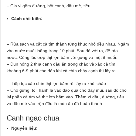
– Gia vị gồm đường, bột canh, dầu mè, tiêu.
Cách chế biến:
– Rửa sạch và cắt cà tím thành từng khúc nhỏ đều nhau. Ngâm
vào nước muối loãng trong 10 phút. Sau đó vớt ra, để ráo
nước. Cùng lúc ướp thịt lợn băm với gừng và một ít muối.
– Đun nóng 2 thìa canh dầu ăn trong chảo và xào cà tím
khoảng 6-9 phút cho đến khi cà chín cháy cạnh thì lấy ra.
– Tiếp tục xào chín thịt lợn băm rồi lấy ra khỏi chảo.
– Cho gừng, tỏi, hành lá vào đảo qua cho dậy mùi, sau đó cho
lại phần cà tím và thịt lợn băm vào. Thêm xì dầu, đường, tiêu
và dầu mè vào trộn đều là món ăn đã hoàn thành.
Canh ngao chua
Nguyên liệu: