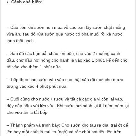
Cách chế biến:
– Đầu tiên khi sườn non mua về các bạn lấy sườn chặt miếng
vừa ăn, sau đó rửa sườn qua nước có pha muối rồi xả nước
lạnh thật sạch.
– Sau đó các bạn bắt chảo lên bếp, cho vào 2 muỗng canh
dầu, chờ dầu hơi nóng cho hành lá vào xào 1 phút, kế đến cho
tỏi vào xào thêm 1 phút nữa.
– Tiếp theo cho sườn vào vào cho thật săn rồi mới cho nước
tương vào xào 4 phút phút nữa.
– Cuối cùng cho nước + rượu và tất cả các gia vị còn lại vào,
đậy nắp hầm với lửa vừa. Khi nước hơi sánh lại thì nêm nếm lại
cho vừa ăn là tắt bếp.
– Thành phẩm và trình bày: Cho sườn kho tàu ra dĩa, trái ớt để
lên hay một chút lá mùi ta (ngò) và rác chút hạt tiêu lên trên