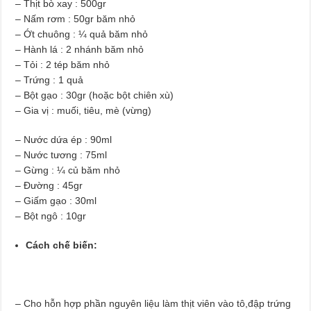
– Thịt bò xay : 500gr
– Nấm rơm : 50gr băm nhỏ
– Ớt chuông : ¼ quả băm nhỏ
– Hành lá : 2 nhánh băm nhỏ
– Tỏi : 2 tép băm nhỏ
– Trứng : 1 quả
– Bột gạo : 30gr (hoặc bột chiên xù)
– Gia vị : muối, tiêu, mè (vừng)
– Nước dứa ép : 90ml
– Nước tương : 75ml
– Gừng : ¼ củ băm nhỏ
– Đường : 45gr
– Giấm gạo : 30ml
– Bột ngô : 10gr
Cách chế biến:
– Cho hỗn hợp phần nguyên liệu làm thịt viên vào tô,đập trứng