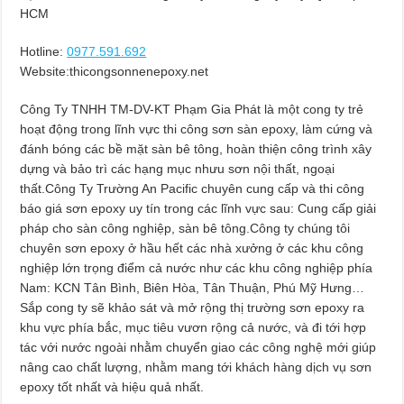
HCM
Hotline:
0977.591.692
Website:thicongsonnenepoxy.net
Công Ty TNHH TM-DV-KT Phạm Gia Phát là một cong ty trẻ
hoạt động trong lĩnh vực thi công sơn sàn epoxy, làm cứng và
đánh bóng các bề mặt sàn bê tông, hoàn thiện công trình xây
dựng và bảo trì các hạng mục nhưu sơn nội thất, ngoại
thất.Công Ty Trường An Pacific chuyên cung cấp và thi công
báo giá sơn epoxy uy tín trong các lĩnh vực sau: Cung cấp giải
pháp cho sàn công nghiệp, sàn bê tông.Công ty chúng tôi
chuyên sơn epoxy ở hầu hết các nhà xưởng ở các khu công
nghiệp lớn trọng điểm cả nước như các khu công nghiệp phía
Nam: KCN Tân Bình, Biên Hòa, Tân Thuận, Phú Mỹ Hưng…
Sắp cong ty sẽ khảo sát và mở rộng thị trường sơn epoxy ra
khu vực phía bắc, mục tiêu vươn rộng cả nước, và đi tới hợp
tác với nước ngoài nhằm chuyển giao các công nghệ mới giúp
nâng cao chất lượng, nhằm mang tới khách hàng dịch vụ sơn
epoxy tốt nhất và hiệu quả nhất.