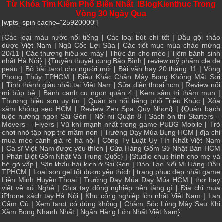
Từ Khóa Tìm Kiếm Phổ Biến Nhất IBlogKienthuc Trong
Vòng 30 Ngày Qua
[wpts_spin cache=”25920000″]
{
Các loại màu nước nổi tiếng
|
Các loại bút chì tốt
|
Dầu gội thảo
dược
Việt Nam |
Ngũ Cốc Lợi Sữa
|
Các tiết mục múa chào mừng
20/11
|
Các thương hiệu xe máy
|
Thức ăn cho mèo
|
Tiệm bánh sinh
nhật Hà Nội
} | {
Truyền thuyết cung Bảo Bình
|
review mỹ phẩm cle de
peau
|
Bộ bài tarot cho người mới
|
Bài văn hay 20 tháng 11
|
Vòng
Phong Thủy TPHCM
|
Điêu Khắc Chân Mày Bong Không Mất Sợi
|
Tỉnh thành giàu nhất tại Việt Nam
|
Sửa điện thoại hcm
|
Review nối
mi búp bê
|
Bánh canh cu ngon quận 4
|
Kem sâm trị thâm mụn
|
Thương hiệu sơn uy tín
|
Quán ăn nổi tiếng phố Triều Khúc
|
Xóa
xăm không sẹo HCM
|
Review Zen Spa Quy Nhơn
} | {
Quán bạch
tuộc nướng ngon Sài Gòn
|
Nối mi Quận 8
|
Sách ôn thi Starters –
Movers – Flyers
|
Vũ khí mạnh nhất trong game PUBG Mobile
|
Trò
chơi nhỏ tập hợp trẻ mầm non
|
Trường Dạy Múa Bụng HCM
|
địa chỉ
mua mèo cảnh giá rẻ hà nội
|
Công Ty Luật Uy Tín Nhất Việt Nam
|
Ca sĩ Việt Nam được yêu thích
| Cửa
Hàng Gốm Sứ Nhật Bản HCM
|
Phân Biệt Gốm Nhật Và Trung Quốc
} | {
Studio chụp hình cho mẹ và
bé gò vấp
|
Sân khấu hài kịch ở Sài Gòn
|
Đào Tạo Nối Mi Hàng Đầu
TPHCM
|
Loại sơn gel tốt được yêu thích
|
trang phục đẹp nhất game
Liên Minh Huyền Thoại
|
Trường Dạy Múa Dạy Múa HCM
|
thơ hay
viết về xứ Nghệ
|
Chia tay đồng nghiệp nên tặng gì
|
Địa chỉ mua
iPhone xách tay Hà Nội
|
Khu công nghiệp lớn nhất Việt Nam
|
Lan
Cẩm Cù
|
Xem tarot có đúng không
|
Chăm Sóc Lông Mày Sau Khi
Xăm Bong Nhanh Nhất
|
Ngân Hàng Lớn Nhất Việt Nam
}