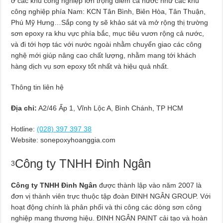
ở các khu công nghiệp lớn trọng điểm cả nước như các khu
công nghiệp phía Nam: KCN Tân Bình, Biên Hòa, Tân Thuận,
Phú Mỹ Hưng…Sắp cong ty sẽ khảo sát và mở rộng thị trường
sơn epoxy ra khu vực phía bắc, mục tiêu vươn rộng cả nước,
và đi tới hợp tác với nước ngoài nhằm chuyển giao các công
nghệ mới giúp nâng cao chất lượng, nhằm mang tới khách
hàng dịch vụ sơn epoxy tốt nhất và hiệu quả nhất.
Thông tin liên hệ
Địa chỉ:
A2/46 Ấp 1, Vĩnh Lộc A, Bình Chánh, TP HCM
Hotline:
(028) 397 397 38
Website: sonepoxyhoanggia.com
Công ty TNHH Đinh Ngân
3
Công ty TNHH Đinh Ngân
được thành lập vào năm 2007 là
đơn vị thành viên trực thuộc tập đoàn ĐINH NGÂN GROUP. Với
hoạt động chính là phân phối và thi công các dòng sơn công
nghiệp mang thương hiệu. ĐINH NGÂN PAINT cải tạo và hoàn