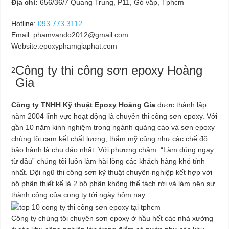
Địa chỉ:
656/36/7 Quang Trung, P11, Gò vấp, Tphcm
Hotline:
093.773.3112
Email:
phamvando2012@gmail.com
Website:epoxyphamgiaphat.com
Công ty thi công sơn epoxy Hoàng
2
Gia
Công ty TNHH Kỹ thuật Epoxy Hoàng Gia
được thành lập
năm 2004 lĩnh vực hoạt động là chuyên thi công sơn epoxy. Với
gần 10 năm kinh nghiệm trong ngành quảng cáo và sơn epoxy
chúng tôi cam kết chất lượng, thẩm mỹ cũng như các chế độ
bảo hành là chu đáo nhất. Với phương châm: “Làm đúng ngay
từ đầu” chúng tôi luôn làm hài lòng các khách hàng khó tính
nhất. Đội ngũ thi công sơn kỹ thuật chuyên nghiệp kết hợp với
bộ phận thiết kế là 2 bộ phận không thể tách rời và làm nên sự
thành công của cong ty tới ngày hôm nay.
Công ty chúng tôi chuyên sơn epoxy ở hầu hết các nhà xưởng