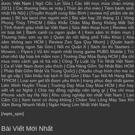
dược
Việt Nam |
Ngũ Cốc Lợi Sữa
|
Các tiết mục múa chào mừng
20/11
|
Các thương hiệu xe máy
|
Thức ăn cho mèo
|
Tiệm bánh sinh
nhật Hà Nội
} | {
Truyền thuyết cung Bảo Bình
|
review mỹ phẩm cle de
peau
|
Bộ bài tarot cho người mới
|
Bài văn hay 20 tháng 11
|
Vòng
Phong Thủy TPHCM
|
Điêu Khắc Chân Mày Bong Không Mất Sợi
|
Tỉnh thành giàu nhất tại Việt Nam
|
Sửa điện thoại hcm
|
Review nối
mi búp bê
|
Bánh canh cu ngon quận 4
|
Kem sâm trị thâm mụn
|
Thương hiệu sơn uy tín
|
Quán ăn nổi tiếng phố Triều Khúc
|
Xóa
xăm không sẹo HCM
|
Review Zen Spa Quy Nhơn
} | {
Quán bạch
tuộc nướng ngon Sài Gòn
|
Nối mi Quận 8
|
Sách ôn thi Starters –
Movers – Flyers
|
Vũ khí mạnh nhất trong game PUBG Mobile
|
Trò
chơi nhỏ tập hợp trẻ mầm non
|
Trường Dạy Múa Bụng HCM
|
địa chỉ
mua mèo cảnh giá rẻ hà nội
|
Công Ty Luật Uy Tín Nhất Việt Nam
|
Ca sĩ Việt Nam được yêu thích
| Cửa
Hàng Gốm Sứ Nhật Bản HCM
|
Phân Biệt Gốm Nhật Và Trung Quốc
} | {
Studio chụp hình cho mẹ và
bé gò vấp
|
Sân khấu hài kịch ở Sài Gòn
|
Đào Tạo Nối Mi Hàng Đầu
TPHCM
|
Loại sơn gel tốt được yêu thích
|
trang phục đẹp nhất game
Liên Minh Huyền Thoại
|
Trường Dạy Múa Dạy Múa HCM
|
thơ hay
viết về xứ Nghệ
|
Chia tay đồng nghiệp nên tặng gì
|
Địa chỉ mua
iPhone xách tay Hà Nội
|
Khu công nghiệp lớn nhất Việt Nam
|
Lan
Cẩm Cù
|
Xem tarot có đúng không
|
Chăm Sóc Lông Mày Sau Khi
Xăm Bong Nhanh Nhất
|
Ngân Hàng Lớn Nhất Việt Nam
}
[/wpts_spin]
Bài Viết Mới Nhất