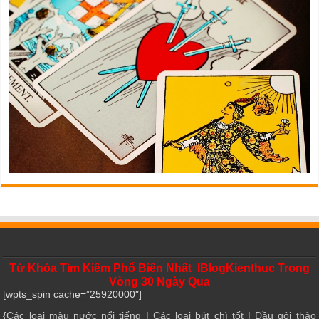
Từ Khóa Tìm Kiếm Phổ Biến Nhất IBlogKienthuc Trong
Vòng 30 Ngày Qua
[wpts_spin cache=”25920000″]
{
Các loại màu nước nổi tiếng
|
Các loại bút chì tốt
|
Dầu gội thảo