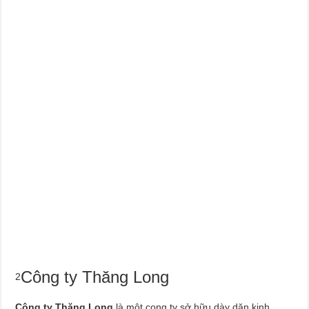
Công ty Thăng Long
2
Công ty Thăng Long
là một cong ty sở hữu dày dặn kinh