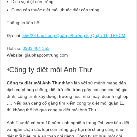
Dịch vụ diệt côn trùng
Cung cấp thuốc diệt mối, thuốc diệt côn trùng
Thông tin liên hệ
Địa chỉ:
556/28 Lạc Long Quân, Phường 5, Quận 11, TPHCM
Hotline:
0983 404 353
Website: giaiphapcontrung.com
Công ty diệt mối Anh Thư
4
Công ty diệt mối Anh Thư
thành lập với sữ mệnh mang đến
dịch vụ phòng chống, diệt trừ côn trùng gây hại cho các hộ gia
đình, công trình xây dựng, trường học, nhà máy, doanh nghiệp,
…. Nếu bạn đang cố gắng tìm kiếm cong ty diệt mối quận 11
thì không thể bỏ qua cong ty diệt mối Anh Thư
Anh Thư đã có hơn 10 năm kinh nghiệm trong lĩnh vực tiêu diệt
và ngăn chặn các loại côn trùng gây hại nói chung cũng như
diệt mối hiệu quả an toàn nói riêng. Công ty sở hữu một đội