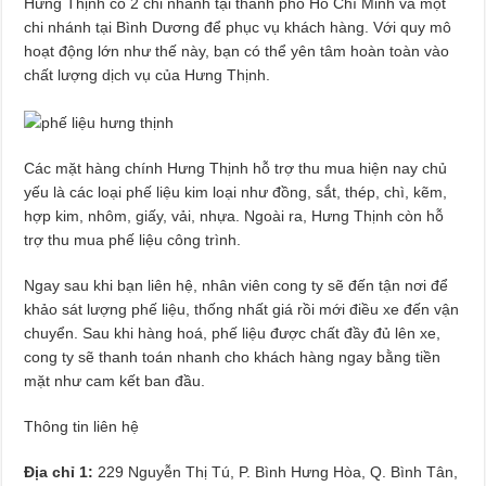
Hưng Thịnh có 2 chi nhánh tại thành phố Hồ Chí Minh và một
chi nhánh tại Bình Dương để phục vụ khách hàng. Với quy mô
hoạt động lớn như thế này, bạn có thể yên tâm hoàn toàn vào
chất lượng dịch vụ của Hưng Thịnh.
Các mặt hàng chính Hưng Thịnh hỗ trợ thu mua hiện nay chủ
yếu là các loại phế liệu kim loại như đồng, sắt, thép, chì, kẽm,
hợp kim, nhôm, giấy, vải, nhựa. Ngoài ra, Hưng Thịnh còn hỗ
trợ thu mua phế liệu công trình.
Ngay sau khi bạn liên hệ, nhân viên cong ty sẽ đến tận nơi để
khảo sát lượng phế liệu, thống nhất giá rồi mới điều xe đến vận
chuyển. Sau khi hàng hoá, phế liệu được chất đầy đủ lên xe,
cong ty sẽ thanh toán nhanh cho khách hàng ngay bằng tiền
mặt như cam kết ban đầu.
Thông tin liên hệ
Địa chỉ 1:
229 Nguyễn Thị Tú, P. Bình Hưng Hòa, Q. Bình Tân,