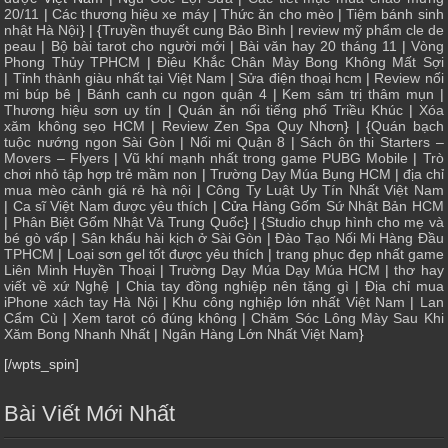
20/11
|
Các thương hiệu xe máy
|
Thức ăn cho mèo
|
Tiệm bánh sinh
nhật Hà Nội
} | {
Truyền thuyết cung Bảo Bình
|
review mỹ phẩm cle de
peau
|
Bộ bài tarot cho người mới
|
Bài văn hay 20 tháng 11
|
Vòng
Phong Thủy TPHCM
|
Điêu Khắc Chân Mày Bong Không Mất Sợi
|
Tỉnh thành giàu nhất tại Việt Nam
|
Sửa điện thoại hcm
|
Review nối
mi búp bê
|
Bánh canh cu ngon quận 4
|
Kem sâm trị thâm mụn
|
Thương hiệu sơn uy tín
|
Quán ăn nổi tiếng phố Triều Khúc
|
Xóa
xăm không sẹo HCM
|
Review Zen Spa Quy Nhơn
} | {
Quán bạch
tuộc nướng ngon Sài Gòn
|
Nối mi Quận 8
|
Sách ôn thi Starters –
Movers – Flyers
|
Vũ khí mạnh nhất trong game PUBG Mobile
|
Trò
chơi nhỏ tập hợp trẻ mầm non
|
Trường Dạy Múa Bụng HCM
|
địa chỉ
mua mèo cảnh giá rẻ hà nội
|
Công Ty Luật Uy Tín Nhất Việt Nam
|
Ca sĩ Việt Nam được yêu thích
| Cửa
Hàng Gốm Sứ Nhật Bản HCM
|
Phân Biệt Gốm Nhật Và Trung Quốc
} | {
Studio chụp hình cho mẹ và
bé gò vấp
|
Sân khấu hài kịch ở Sài Gòn
|
Đào Tạo Nối Mi Hàng Đầu
TPHCM
|
Loại sơn gel tốt được yêu thích
|
trang phục đẹp nhất game
Liên Minh Huyền Thoại
|
Trường Dạy Múa Dạy Múa HCM
|
thơ hay
viết về xứ Nghệ
|
Chia tay đồng nghiệp nên tặng gì
|
Địa chỉ mua
iPhone xách tay Hà Nội
|
Khu công nghiệp lớn nhất Việt Nam
|
Lan
Cẩm Cù
|
Xem tarot có đúng không
|
Chăm Sóc Lông Mày Sau Khi
Xăm Bong Nhanh Nhất
|
Ngân Hàng Lớn Nhất Việt Nam
}
[/wpts_spin]
Bài Viết Mới Nhất