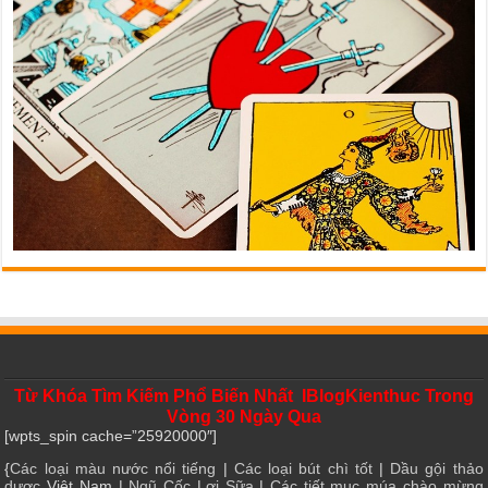
Từ Khóa Tìm Kiếm Phổ Biến Nhất IBlogKienthuc Trong
Vòng 30 Ngày Qua
[wpts_spin cache=”25920000″]
{
Các loại màu nước nổi tiếng
|
Các loại bút chì tốt
|
Dầu gội thảo
dược
Việt Nam |
Ngũ Cốc Lợi Sữa
|
Các tiết mục múa chào mừng