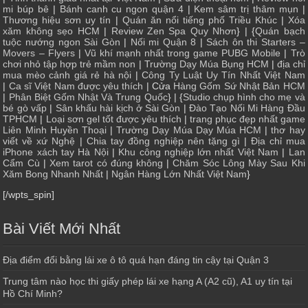
mi búp bê
|
Bánh canh cu ngon quận 4
|
Kem sâm trị thâm mụn
|
Thương hiệu sơn uy tín
|
Quán ăn nổi tiếng phố Triều Khúc
|
Xóa
xăm không sẹo HCM
|
Review Zen Spa Quy Nhơn
} | {
Quán bạch
tuộc nướng ngon Sài Gòn
|
Nối mi Quận 8
|
Sách ôn thi Starters –
Movers – Flyers
|
Vũ khí mạnh nhất trong game PUBG Mobile
|
Trò
chơi nhỏ tập hợp trẻ mầm non
|
Trường Dạy Múa Bụng HCM
|
địa chỉ
mua mèo cảnh giá rẻ hà nội
|
Công Ty Luật Uy Tín Nhất Việt Nam
|
Ca sĩ Việt Nam được yêu thích
| Cửa
Hàng Gốm Sứ Nhật Bản HCM
|
Phân Biệt Gốm Nhật Và Trung Quốc
} | {
Studio chụp hình cho mẹ và
bé gò vấp
|
Sân khấu hài kịch ở Sài Gòn
|
Đào Tạo Nối Mi Hàng Đầu
TPHCM
|
Loại sơn gel tốt được yêu thích
|
trang phục đẹp nhất game
Liên Minh Huyền Thoại
|
Trường Dạy Múa Dạy Múa HCM
|
thơ hay
viết về xứ Nghệ
|
Chia tay đồng nghiệp nên tặng gì
|
Địa chỉ mua
iPhone xách tay Hà Nội
|
Khu công nghiệp lớn nhất Việt Nam
|
Lan
Cẩm Cù
|
Xem tarot có đúng không
|
Chăm Sóc Lông Mày Sau Khi
Xăm Bong Nhanh Nhất
|
Ngân Hàng Lớn Nhất Việt Nam
}
[/wpts_spin]
Bài Viết Mới Nhất
Địa điểm đổi bằng lái xe ô tô quá hạn đáng tin cậy tại Quận 3
Trung tâm nào học thi giấy phép lái xe hạng A (A2 cũ), A1 uy tín tại
Hồ Chí Minh?