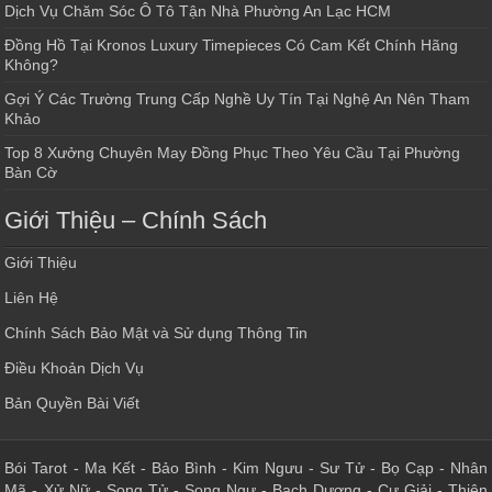
Dịch Vụ Chăm Sóc Ô Tô Tận Nhà Phường An Lạc HCM
Đồng Hồ Tại Kronos Luxury Timepieces Có Cam Kết Chính Hãng
Không?
Gợi Ý Các Trường Trung Cấp Nghề Uy Tín Tại Nghệ An Nên Tham
Khảo
Top 8 Xưởng Chuyên May Đồng Phục Theo Yêu Cầu Tại Phường
Bàn Cờ
Giới Thiệu – Chính Sách
Giới Thiệu
Liên Hệ
Chính Sách Bảo Mật và Sử dụng Thông Tin
Điều Khoản Dịch Vụ
Bản Quyền Bài Viết
Bói Tarot
-
Ma Kết
-
Bảo Bình
-
Kim Ngưu
-
Sư Tử
-
Bọ Cạp
-
Nhân
Mã
-
Xử Nữ
-
Song Tử
-
Song Ngư
-
Bạch Dương
-
Cự Giải
-
Thiên