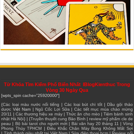
Từ Khóa Tìm Kiếm Phổ Biến Nhất IBlogKienthuc Trong
Vòng 30 Ngày Qua
[wpts_spin cache=”25920000″]
{
Các loại màu nước nổi tiếng
|
Các loại bút chì tốt
|
Dầu gội thảo
dược
Việt Nam |
Ngũ Cốc Lợi Sữa
|
Các tiết mục múa chào mừng
20/11
|
Các thương hiệu xe máy
|
Thức ăn cho mèo
|
Tiệm bánh sinh
nhật Hà Nội
} | {
Truyền thuyết cung Bảo Bình
|
review mỹ phẩm cle de
peau
|
Bộ bài tarot cho người mới
|
Bài văn hay 20 tháng 11
|
Vòng
Phong Thủy TPHCM
|
Điêu Khắc Chân Mày Bong Không Mất Sợi
|
Tỉnh thành giàu nhất tại Việt Nam
|
Sửa điện thoại hcm
|
Review nối