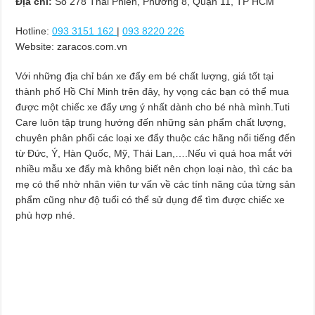
Địa chỉ:
Số 278 Thái Phiên, Phường 8, Quận 11, TP HCM
Hotline:
093 3151 162
|
093 8220 226
Website: zaracos.com.vn
Với những địa chỉ bán xe đẩy em bé chất lượng, giá tốt tại
thành phố Hồ Chí Minh trên đây, hy vọng các bạn có thể mua
được một chiếc xe đẩy ưng ý nhất dành cho bé nhà mình.Tuti
Care luôn tập trung hướng đến những sản phẩm chất lượng,
chuyên phân phối các loại xe đẩy thuộc các hãng nổi tiếng đến
từ Đức, Ý, Hàn Quốc, Mỹ, Thái Lan,….Nếu vì quá hoa mắt với
nhiều mẫu xe đẩy mà không biết nên chọn loại nào, thì các ba
mẹ có thể nhờ nhân viên tư vấn về các tính năng của từng sản
phẩm cũng như độ tuổi có thể sử dụng để tìm được chiếc xe
phù hợp nhé.