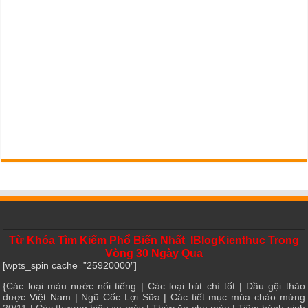
Từ Khóa Tìm Kiếm Phổ Biến Nhất IBlogKienthuc Trong
Vòng 30 Ngày Qua
[wpts_spin cache=”25920000″]
{
Các loại màu nước nổi tiếng
|
Các loại bút chì tốt
|
Dầu gội thảo
dược
Việt Nam |
Ngũ Cốc Lợi Sữa
|
Các tiết mục múa chào mừng