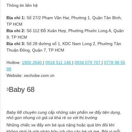
Thông tin liên hệ
Địa chỉ 1:
Số 27/2 Phạm Văn Hai, Phường 1, Quận Tân Bình,
TP HCM
Địa chỉ 2:
Số 112 Đỗ Xuân Hợp, Phường Phước Long A, Quận
9, TP HCM
Địa chỉ 3:
Số 28 đường số 1, KDC Nam Long 2, Phường Tân
Thuận Đông, Quận 7, TP HCM
Hotline:
1900 2640
|
0918 511 146
|
0934 079 707
|
0778 98 55
98
Website: xechobe.com.vn
Baby 68
3
Baby 68 chuyên cung cấp những sản phẩm xe đẩy tiện dụng,
nhỏ gọn nhưng có giá cả khá rẻ so với thị trường
Những chiếc xe đẩy em bé quá nặng hoặc quá lớn đôi khi
không phải là giải pháp hữu ích cho các bé và mẹ. Bởi vì mỗi