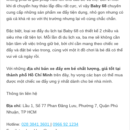
khi di chuyển hay tháo lắp đều rất cực, vì vậy
Baby 68
chuyên
cung cấp những sản phẩm xe đẩy tiện dụng, nhỏ gọn nhưng có
giá cả khá rẻ so với thị trường nhưng lại vô cùng chắc chắn.
Đặc biệt, loại xe đẩy du lịch tại Baby 68 có thiết kế 2 chiều và
siêu nhẹ rất tiện lợi. Mỗi lần đi du lịch xa, ba mẹ sẽ không cần
bận tâm về việc trông giữ bé, bởi chỉ cần mang theo chiếc xe
đẩy và đặt bé vào trong, cùng với một ít đồ chơi là bé đã có thể
vui vẻ cả ngày rồi.
Với những
địa chỉ bán xe đẩy em bé chất lượng, giá tốt tại
thành phố Hồ Chí Minh
trên đây, hy vọng các bạn có thể mua
được một chiếc xe đẩy ưng ý nhất dành cho bé nhà mình.
Thông tin liên hệ
Địa chỉ:
Lầu 1, Số 77 Phan Đăng Lưu, Phường 7, Quận Phú
Nhuận, TP HCM
Hotline:
028 3841 3601
|
0966 92 1234