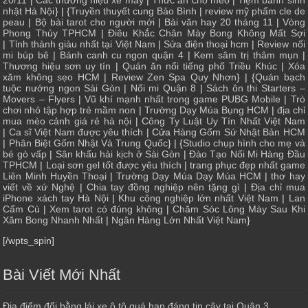
20/11
|
Các thương hiệu xe máy
|
Thức ăn cho mèo
|
Tiệm bánh sinh
nhật Hà Nội
} | {
Truyền thuyết cung Bảo Bình
|
review mỹ phẩm cle de
peau
|
Bộ bài tarot cho người mới
|
Bài văn hay 20 tháng 11
|
Vòng
Phong Thủy TPHCM
|
Điêu Khắc Chân Mày Bong Không Mất Sợi
|
Tỉnh thành giàu nhất tại Việt Nam
|
Sửa điện thoại hcm
|
Review nối
mi búp bê
|
Bánh canh cu ngon quận 4
|
Kem sâm trị thâm mụn
|
Thương hiệu sơn uy tín
|
Quán ăn nổi tiếng phố Triều Khúc
|
Xóa
xăm không sẹo HCM
|
Review Zen Spa Quy Nhơn
} | {
Quán bạch
tuộc nướng ngon Sài Gòn
|
Nối mi Quận 8
|
Sách ôn thi Starters –
Movers – Flyers
|
Vũ khí mạnh nhất trong game PUBG Mobile
|
Trò
chơi nhỏ tập hợp trẻ mầm non
|
Trường Dạy Múa Bụng HCM
|
địa chỉ
mua mèo cảnh giá rẻ hà nội
|
Công Ty Luật Uy Tín Nhất Việt Nam
|
Ca sĩ Việt Nam được yêu thích
| Cửa
Hàng Gốm Sứ Nhật Bản HCM
|
Phân Biệt Gốm Nhật Và Trung Quốc
} | {
Studio chụp hình cho mẹ và
bé gò vấp
|
Sân khấu hài kịch ở Sài Gòn
|
Đào Tạo Nối Mi Hàng Đầu
TPHCM
|
Loại sơn gel tốt được yêu thích
|
trang phục đẹp nhất game
Liên Minh Huyền Thoại
|
Trường Dạy Múa Dạy Múa HCM
|
thơ hay
viết về xứ Nghệ
|
Chia tay đồng nghiệp nên tặng gì
|
Địa chỉ mua
iPhone xách tay Hà Nội
|
Khu công nghiệp lớn nhất Việt Nam
|
Lan
Cẩm Cù
|
Xem tarot có đúng không
|
Chăm Sóc Lông Mày Sau Khi
Xăm Bong Nhanh Nhất
|
Ngân Hàng Lớn Nhất Việt Nam
}
[/wpts_spin]
Bài Viết Mới Nhất
Địa điểm đổi bằng lái xe ô tô quá hạn đáng tin cậy tại Quận 3