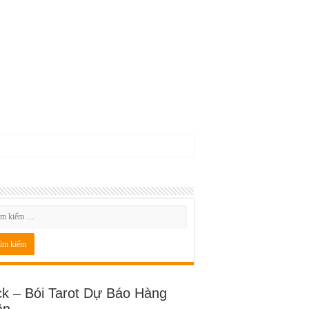
ck – Bói Tarot Dự Báo Hàng
ần