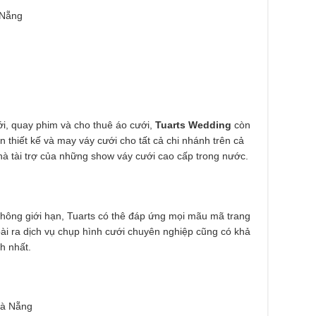
 Nẵng
i, quay phim và cho thuê áo cưới,
Tuarts Wedding
còn
hiết kế và may váy cưới cho tất cả chi nhánh trên cả
hà tài trợ của những show váy cưới cao cấp trong nước.
không giới hạn, Tuarts có thê đáp ứng mọi mãu mã trang
ài ra dịch vụ chụp hình cưới chuyên nghiệp cũng có khả
h nhất.
Đà Nẵng