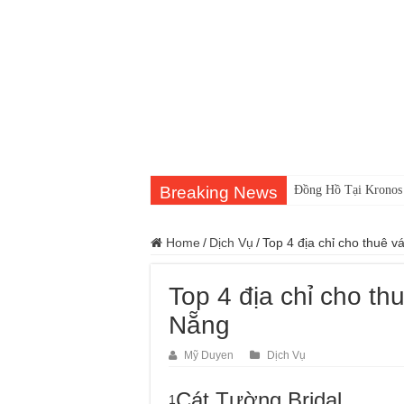
Breaking News
Đồng Hồ Tại Kronos
Home
/
Dịch Vụ
/
Top 4 địa chỉ cho thuê 
Top 4 địa chỉ cho th
Nẵng
Mỹ Duyen
Dịch Vụ
Cát Tường Bridal
1