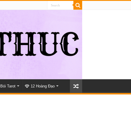
Bói Tarot
12 Hoàng Đạo