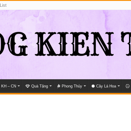
List
KH – CN
Quà Tặng
Phong Thủy
Cây Lá Hoa