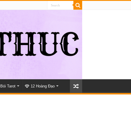
Bói Tarot
12 Hoàng Đạo