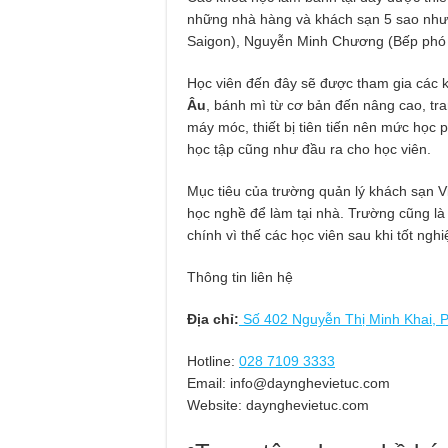
những nhà hàng và khách sạn 5 sao như
Saigon), Nguyễn Minh Chương (Bếp phó 
Học viên đến đây sẽ được tham gia các
Âu
, bánh mì từ cơ bản đến nâng cao, tra
máy móc, thiết bị tiên tiến nên mức học p
học tập cũng như đầu ra cho học viên.
Mục tiêu của trường quản lý khách sạn V
học nghề để làm tại nhà. Trường cũng là 
chính vì thế các học viên sau khi tốt ng
Thông tin liên hệ
Địa chỉ:
Số 402 Nguyễn Thị Minh Khai, 
Hotline:
028 7109 3333
Email:
info@daynghevietuc.com
Website: daynghevietuc.com