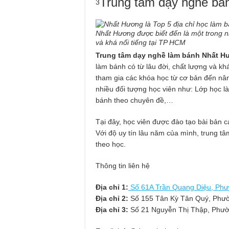
Trung tâm dạy nghề b
3
Nhất Hương được biết đến là một trong nh
và khá nổi tiếng tại TP HCM
Trung tâm dạy nghề làm bánh Nhất 
làm bánh có từ lâu đời, chất lượng và kh
tham gia các khóa học từ cơ bản đến nân
nhiều đối tượng học viên như: Lớp học là
bánh theo chuyên đề,…
Tại đây, học viên được đào tạo bài bản c
Với độ uy tín lâu năm của mình, trung tâ
theo học.
Thông tin liên hệ
Địa chỉ 1:
Số 61A Trần Quang Diệu, Ph
Địa chỉ 2:
Số 155 Tân Kỳ Tân Quý, Phư
Địa chỉ 3:
Số 21 Nguyễn Thị Thập, Phư