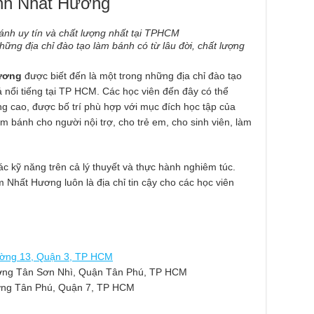
ánh Nhất Hương
ững địa chỉ đào tạo làm bánh có từ lâu đời, chất lượng
Hương
được biết đến là một trong những địa chỉ đào tạo
á nổi tiếng tại TP HCM. Các học viên đến đây có thể
g cao, được bố trí phù hợp với mục đích học tập của
m bánh cho người nội trợ, cho trẻ em, cho sinh viên, làm
ác kỹ năng trên cả lý thuyết và thực hành nghiêm túc.
m Nhất Hương luôn là địa chỉ tin cậy cho các học viên
ường 13, Quận 3, TP HCM
ờng Tân Sơn Nhì, Quận Tân Phú, TP HCM
ờng Tân Phú, Quận 7, TP HCM