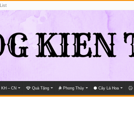
List
KH – CN
Quà Tặng
Phong Thủy
Cây Lá Hoa