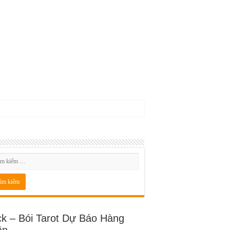
ck – Bói Tarot Dự Báo Hàng
ần