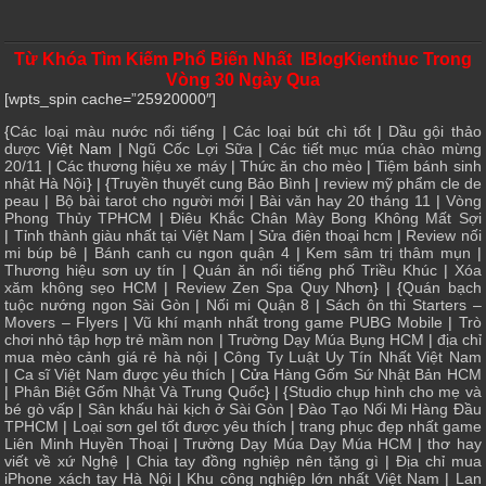
Từ Khóa Tìm Kiếm Phổ Biến Nhất IBlogKienthuc Trong
Vòng 30 Ngày Qua
[wpts_spin cache=”25920000″]
{
Các loại màu nước nổi tiếng
|
Các loại bút chì tốt
|
Dầu gội thảo
dược
Việt Nam |
Ngũ Cốc Lợi Sữa
|
Các tiết mục múa chào mừng
20/11
|
Các thương hiệu xe máy
|
Thức ăn cho mèo
|
Tiệm bánh sinh
nhật Hà Nội
} | {
Truyền thuyết cung Bảo Bình
|
review mỹ phẩm cle de
peau
|
Bộ bài tarot cho người mới
|
Bài văn hay 20 tháng 11
|
Vòng
Phong Thủy TPHCM
|
Điêu Khắc Chân Mày Bong Không Mất Sợi
|
Tỉnh thành giàu nhất tại Việt Nam
|
Sửa điện thoại hcm
|
Review nối
mi búp bê
|
Bánh canh cu ngon quận 4
|
Kem sâm trị thâm mụn
|
Thương hiệu sơn uy tín
|
Quán ăn nổi tiếng phố Triều Khúc
|
Xóa
xăm không sẹo HCM
|
Review Zen Spa Quy Nhơn
} | {
Quán bạch
tuộc nướng ngon Sài Gòn
|
Nối mi Quận 8
|
Sách ôn thi Starters –
Movers – Flyers
|
Vũ khí mạnh nhất trong game PUBG Mobile
|
Trò
chơi nhỏ tập hợp trẻ mầm non
|
Trường Dạy Múa Bụng HCM
|
địa chỉ
mua mèo cảnh giá rẻ hà nội
|
Công Ty Luật Uy Tín Nhất Việt Nam
|
Ca sĩ Việt Nam được yêu thích
| Cửa
Hàng Gốm Sứ Nhật Bản HCM
|
Phân Biệt Gốm Nhật Và Trung Quốc
} | {
Studio chụp hình cho mẹ và
bé gò vấp
|
Sân khấu hài kịch ở Sài Gòn
|
Đào Tạo Nối Mi Hàng Đầu
TPHCM
|
Loại sơn gel tốt được yêu thích
|
trang phục đẹp nhất game
Liên Minh Huyền Thoại
|
Trường Dạy Múa Dạy Múa HCM
|
thơ hay
viết về xứ Nghệ
|
Chia tay đồng nghiệp nên tặng gì
|
Địa chỉ mua
iPhone xách tay Hà Nội
|
Khu công nghiệp lớn nhất Việt Nam
|
Lan