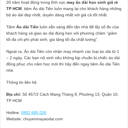
20 năm hoạt động trong lĩnh vực
may áo dài học sinh giá rẻ
TP HCM
, tiệm Áo dài Tiên luôn mang lại cho khách hàng những
bộ áo dài đẹp nhất, duyên dáng nhất với giá cả tốt nhất.
Tiệm
Áo dài Tiên
luôn sẵn sàng đến tận nhà để lấy số đo của
khách hàng và giao áo dài đúng hẹn với phương châm “giảm
tối đa chi phí phát sinh, gia tăng tối đa chất lượng”.
Ngoài ra, Áo dài Tiên còn nhận may nhanh các loại áo dài từ 1
– 2 ngày. Các bạn nữ sinh nếu không kịp chuẩn bị chiếc áo dài
đồng phục cho năm học mới thì hãy đến ngay tiệm Áo dài Tiên
nhé.
Thông tin liên hệ
Địa chỉ:
Số 457/2 Cách Mạng Tháng 8, Phường 13, Quận 10,
TP HCM
Hotline:
0902 685 026
Website: chuyenmayaodai.com