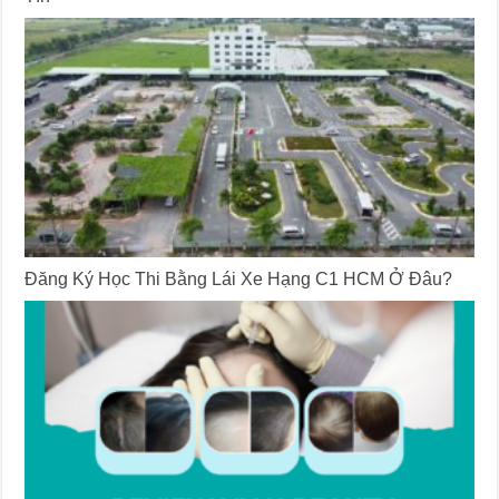
Đăng Ký Học Thi Bằng Lái Xe Hạng C1 HCM Ở Đâu?