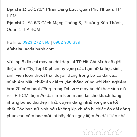
Địa chỉ 1:
Số 178/4 Phan Đăng Lưu, Quận Phú Nhuận, TP
HCM
Địa chỉ 2:
Số 6/3 Cách Mạng Tháng 8, Phường Bến Thành,
Quận 1, TP HCM
Hotline:
0923 272 865
|
0982 936 339
Website: aodaihanh.com
Với top 5 địa chỉ may áo dài đẹp tại TP Hồ Chí Minh đã giới
thiệu trên đây, Top10tphcm hy vọng các bạn nữ là học sinh,
sinh viên luôn thướt tha, duyên dáng trong bộ áo dài của
mình.Am hiểu chiếc áo dài truyền thống cùng với kinh nghiệm
hơn 20 năm hoạt động trong lĩnh vực may áo dài học sinh giá
rẻ TP HCM, tiệm Áo dài Tiên luôn mang lại cho khách hàng
những bộ áo dài đẹp nhất, duyên dáng nhất với giá cả tốt
nhất.Các bạn nữ sinh nếu không kịp chuẩn bị chiếc áo dài đồng
phục cho năm học mới thì hãy đến ngay tiệm Áo dài Tiên nhé.