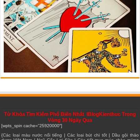
Từ Khóa Tìm Kiếm Phổ Biến Nhất IBlogKienthuc Trong
Vòng 30 Ngày Qua
[wpts_spin cache=”25920000″]
{
Các loại màu nước nổi tiếng
|
Các loại bút chì tốt
|
Dầu gội thảo