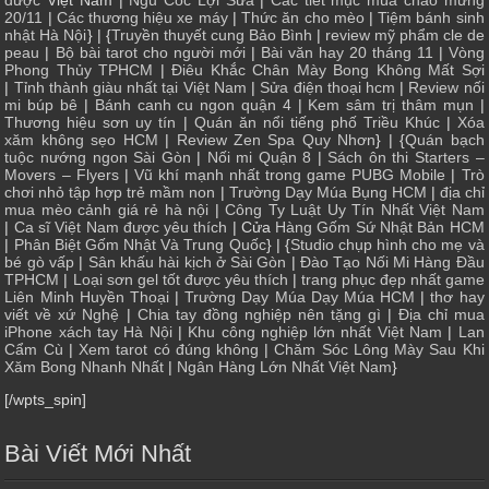
dược
Việt Nam |
Ngũ Cốc Lợi Sữa
|
Các tiết mục múa chào mừng
20/11
|
Các thương hiệu xe máy
|
Thức ăn cho mèo
|
Tiệm bánh sinh
nhật Hà Nội
} | {
Truyền thuyết cung Bảo Bình
|
review mỹ phẩm cle de
peau
|
Bộ bài tarot cho người mới
|
Bài văn hay 20 tháng 11
|
Vòng
Phong Thủy TPHCM
|
Điêu Khắc Chân Mày Bong Không Mất Sợi
|
Tỉnh thành giàu nhất tại Việt Nam
|
Sửa điện thoại hcm
|
Review nối
mi búp bê
|
Bánh canh cu ngon quận 4
|
Kem sâm trị thâm mụn
|
Thương hiệu sơn uy tín
|
Quán ăn nổi tiếng phố Triều Khúc
|
Xóa
xăm không sẹo HCM
|
Review Zen Spa Quy Nhơn
} | {
Quán bạch
tuộc nướng ngon Sài Gòn
|
Nối mi Quận 8
|
Sách ôn thi Starters –
Movers – Flyers
|
Vũ khí mạnh nhất trong game PUBG Mobile
|
Trò
chơi nhỏ tập hợp trẻ mầm non
|
Trường Dạy Múa Bụng HCM
|
địa chỉ
mua mèo cảnh giá rẻ hà nội
|
Công Ty Luật Uy Tín Nhất Việt Nam
|
Ca sĩ Việt Nam được yêu thích
| Cửa
Hàng Gốm Sứ Nhật Bản HCM
|
Phân Biệt Gốm Nhật Và Trung Quốc
} | {
Studio chụp hình cho mẹ và
bé gò vấp
|
Sân khấu hài kịch ở Sài Gòn
|
Đào Tạo Nối Mi Hàng Đầu
TPHCM
|
Loại sơn gel tốt được yêu thích
|
trang phục đẹp nhất game
Liên Minh Huyền Thoại
|
Trường Dạy Múa Dạy Múa HCM
|
thơ hay
viết về xứ Nghệ
|
Chia tay đồng nghiệp nên tặng gì
|
Địa chỉ mua
iPhone xách tay Hà Nội
|
Khu công nghiệp lớn nhất Việt Nam
|
Lan
Cẩm Cù
|
Xem tarot có đúng không
|
Chăm Sóc Lông Mày Sau Khi
Xăm Bong Nhanh Nhất
|
Ngân Hàng Lớn Nhất Việt Nam
}
[/wpts_spin]
Bài Viết Mới Nhất