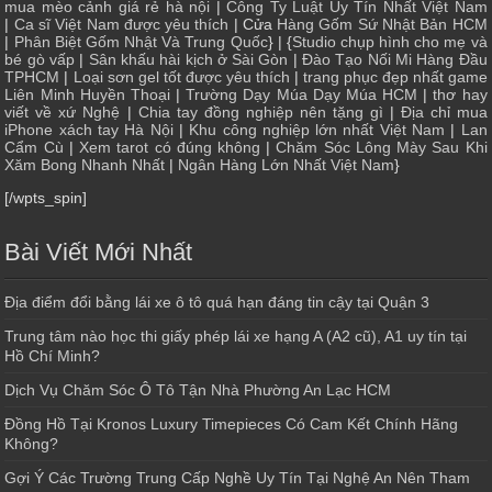
mua mèo cảnh giá rẻ hà nội
|
Công Ty Luật Uy Tín Nhất Việt Nam
|
Ca sĩ Việt Nam được yêu thích
| Cửa
Hàng Gốm Sứ Nhật Bản HCM
|
Phân Biệt Gốm Nhật Và Trung Quốc
} | {
Studio chụp hình cho mẹ và
bé gò vấp
|
Sân khấu hài kịch ở Sài Gòn
|
Đào Tạo Nối Mi Hàng Đầu
TPHCM
|
Loại sơn gel tốt được yêu thích
|
trang phục đẹp nhất game
Liên Minh Huyền Thoại
|
Trường Dạy Múa Dạy Múa HCM
|
thơ hay
viết về xứ Nghệ
|
Chia tay đồng nghiệp nên tặng gì
|
Địa chỉ mua
iPhone xách tay Hà Nội
|
Khu công nghiệp lớn nhất Việt Nam
|
Lan
Cẩm Cù
|
Xem tarot có đúng không
|
Chăm Sóc Lông Mày Sau Khi
Xăm Bong Nhanh Nhất
|
Ngân Hàng Lớn Nhất Việt Nam
}
[/wpts_spin]
Bài Viết Mới Nhất
Địa điểm đổi bằng lái xe ô tô quá hạn đáng tin cậy tại Quận 3
Trung tâm nào học thi giấy phép lái xe hạng A (A2 cũ), A1 uy tín tại
Hồ Chí Minh?
Dịch Vụ Chăm Sóc Ô Tô Tận Nhà Phường An Lạc HCM
Đồng Hồ Tại Kronos Luxury Timepieces Có Cam Kết Chính Hãng
Không?
Gợi Ý Các Trường Trung Cấp Nghề Uy Tín Tại Nghệ An Nên Tham