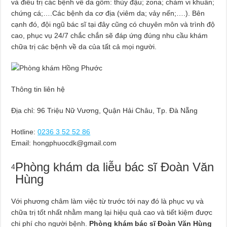
và điều trị các bệnh về da gồm: thủy đậu; zona; chàm vi khuẩn;
chứng cá;….Các bệnh da cơ địa (viêm da; vảy nến;….). Bên
cạnh đó, đội ngũ bác sĩ tại đây cũng có chuyên môn và trình độ
cao, phục vụ 24/7 chắc chắn sẽ đáp ứng đúng nhu cầu khám
chữa trị các bệnh về da của tất cả mọi người.
Thông tin liên hệ
​Địa chỉ: 96 Triệu Nữ Vương, Quận Hải Châu, Tp. Đà Nẵng
Hotline:
0236 3 52 52 86
Email:
hongphuocdk@gmail.com
Phòng khám da liễu bác sĩ Đoàn Văn
4
Hùng
Với phương châm làm việc từ trước tới nay đó là phục vụ và
chữa trị tốt nhất nhằm mang lại hiệu quả cao và tiết kiệm được
chi phí cho người bệnh.
Phòng khám bác sĩ Đoàn Văn Hùng