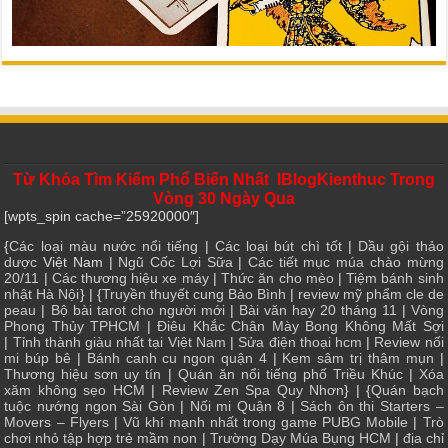
Từ Khóa Tìm Kiếm Phổ Biến Nhất IBlogKienthuc Trong
Vòng 30 Ngày Qua
[wpts_spin cache=”25920000″]
{
Các loại màu nước nổi tiếng
|
Các loại bút chì tốt
|
Dầu gội thảo
dược
Việt Nam |
Ngũ Cốc Lợi Sữa
|
Các tiết mục múa chào mừng
20/11
|
Các thương hiệu xe máy
|
Thức ăn cho mèo
|
Tiệm bánh sinh
nhật Hà Nội
} | {
Truyền thuyết cung Bảo Bình
|
review mỹ phẩm cle de
peau
|
Bộ bài tarot cho người mới
|
Bài văn hay 20 tháng 11
|
Vòng
Phong Thủy TPHCM
|
Điêu Khắc Chân Mày Bong Không Mất Sợi
|
Tỉnh thành giàu nhất tại Việt Nam
|
Sửa điện thoại hcm
|
Review nối
mi búp bê
|
Bánh canh cu ngon quận 4
|
Kem sâm trị thâm mụn
|
Thương hiệu sơn uy tín
|
Quán ăn nổi tiếng phố Triều Khúc
|
Xóa
xăm không sẹo HCM
|
Review Zen Spa Quy Nhơn
} | {
Quán bạch
tuộc nướng ngon Sài Gòn
|
Nối mi Quận 8
|
Sách ôn thi Starters –
Movers – Flyers
|
Vũ khí mạnh nhất trong game PUBG Mobile
|
Trò
chơi nhỏ tập hợp trẻ mầm non
|
Trường Dạy Múa Bụng HCM
|
địa chỉ