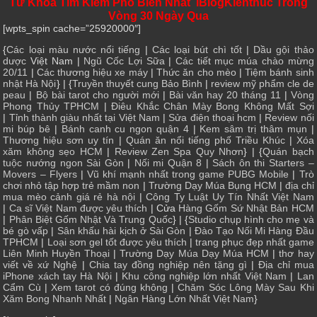
Từ Khóa Tìm Kiếm Phổ Biến Nhất IBlogKienthuc Trong
Vòng 30 Ngày Qua
[wpts_spin cache=”25920000″]
{
Các loại màu nước nổi tiếng
|
Các loại bút chì tốt
|
Dầu gội thảo
dược
Việt Nam |
Ngũ Cốc Lợi Sữa
|
Các tiết mục múa chào mừng
20/11
|
Các thương hiệu xe máy
|
Thức ăn cho mèo
|
Tiệm bánh sinh
nhật Hà Nội
} | {
Truyền thuyết cung Bảo Bình
|
review mỹ phẩm cle de
peau
|
Bộ bài tarot cho người mới
|
Bài văn hay 20 tháng 11
|
Vòng
Phong Thủy TPHCM
|
Điêu Khắc Chân Mày Bong Không Mất Sợi
|
Tỉnh thành giàu nhất tại Việt Nam
|
Sửa điện thoại hcm
|
Review nối
mi búp bê
|
Bánh canh cu ngon quận 4
|
Kem sâm trị thâm mụn
|
Thương hiệu sơn uy tín
|
Quán ăn nổi tiếng phố Triều Khúc
|
Xóa
xăm không sẹo HCM
|
Review Zen Spa Quy Nhơn
} | {
Quán bạch
tuộc nướng ngon Sài Gòn
|
Nối mi Quận 8
|
Sách ôn thi Starters –
Movers – Flyers
|
Vũ khí mạnh nhất trong game PUBG Mobile
|
Trò
chơi nhỏ tập hợp trẻ mầm non
|
Trường Dạy Múa Bụng HCM
|
địa chỉ
mua mèo cảnh giá rẻ hà nội
|
Công Ty Luật Uy Tín Nhất Việt Nam
|
Ca sĩ Việt Nam được yêu thích
| Cửa
Hàng Gốm Sứ Nhật Bản HCM
|
Phân Biệt Gốm Nhật Và Trung Quốc
} | {
Studio chụp hình cho mẹ và
bé gò vấp
|
Sân khấu hài kịch ở Sài Gòn
|
Đào Tạo Nối Mi Hàng Đầu
TPHCM
|
Loại sơn gel tốt được yêu thích
|
trang phục đẹp nhất game
Liên Minh Huyền Thoại
|
Trường Dạy Múa Dạy Múa HCM
|
thơ hay
viết về xứ Nghệ
|
Chia tay đồng nghiệp nên tặng gì
|
Địa chỉ mua
iPhone xách tay Hà Nội
|
Khu công nghiệp lớn nhất Việt Nam
|
Lan
Cẩm Cù
|
Xem tarot có đúng không
|
Chăm Sóc Lông Mày Sau Khi
Xăm Bong Nhanh Nhất
|
Ngân Hàng Lớn Nhất Việt Nam
}