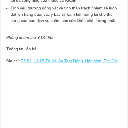
tối đa công hiệu của thuốc và vacxin
Tình yêu thương động vật và tinh thần trách nhiệm sẽ luôn
đặt lên hàng đầu, các y bác sĩ cam kết mang lại cho thú
cưng của bạn dịch vụ chăm sóc sức khỏe chất lượng nhất
Phòng khám thú Y DC Vet
Thông tin liên hệ
Địa chỉ:
Tổ 82, 12/1B Tô Ký, Âp Tam Đông, Hóc Môn, TpHCM