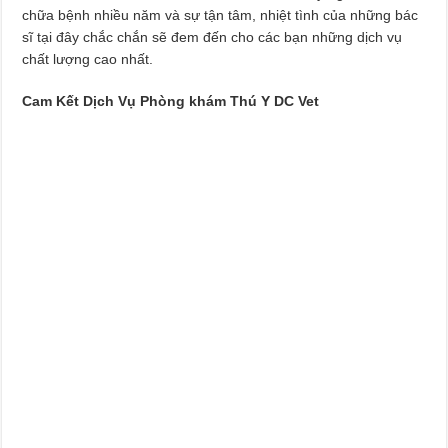
Dịch Vụ Sửa Chữa Ô Tô Tại Nhà Phường Hòa Hưng
chữa bệnh nhiều năm và sự tận tâm, nhiệt tình của những bác
sĩ tại đây chắc chắn sẽ đem đến cho các bạn những dịch vụ
chất lượng cao nhất.
Cam Kết Dịch Vụ Phòng khám Thú Y DC Vet