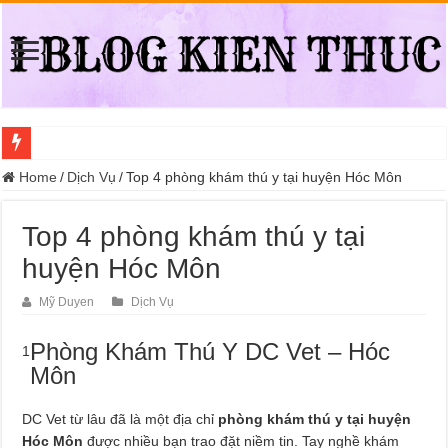
Địa điểm đổi bằng lái xe ô tô quá hạn đáng tin cậy tại Quận 3
Home
/
Dịch Vụ
/
Top 4 phòng khám thú y tại huyện Hóc Môn
Trung tâm nào học thi giấy phép lái xe hạng A (A2 cũ), A1 uy tín tại Hồ Ch
Top 4 phòng khám thú y tại
Dịch Vụ Chăm Sóc Ô Tô Tận Nhà Phường An Lạc HCM
huyện Hóc Môn
Đồng Hồ Tại Kronos Luxury Timepieces Có Cam Kết Chính Hãng Không?
Gợi Ý Các Trường Trung Cấp Nghề Uy Tín Tại Nghệ An Nên Tham Khảo
Mỹ Duyen
Dịch Vụ
Top 8 Xưởng Chuyên May Đồng Phục Theo Yêu Cầu Tại Phường Bàn Cờ
Phòng Khám Thú Y DC Vet – Hóc
1
Sửa Chữa Ô Tô Lưu Động Có Bảo Hiểm Phường Đông Hưng Thuận
Môn
Chăm Sóc Ô Tô Lưu Động Tại Nhà Phường Phú Thọ HCM
DC Vet từ lâu đã là một địa chỉ
phòng khám thú y tại huyện
Trung Tâm Đào Tạo Sát Hạch Lái Xe C1 Uy Tín Tại Thành Phố Thủ Đức,
Hóc Môn
được nhiều bạn trao đặt niềm tin. Tay nghề khám