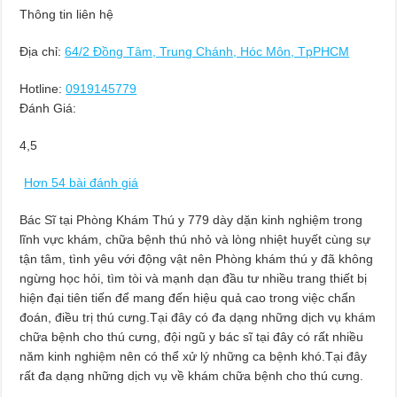
Thông tin liên hệ
Địa chỉ:
64/2 Đồng Tâm, Trung Chánh, Hóc Môn, TpPHCM
Hotline:
0919145779
Đánh Giá:
4,5
Hơn 54 bài đánh giá
Bác Sĩ tại Phòng Khám Thú y 779 dày dặn kinh nghiệm trong
lĩnh vực khám, chữa bệnh thú nhỏ và lòng nhiệt huyết cùng sự
tận tâm, tình yêu với động vật nên Phòng khám thú y đã không
ngừng học hỏi, tìm tòi và mạnh dạn đầu tư nhiều trang thiết bị
hiện đại tiên tiến để mang đến hiệu quả cao trong việc chẩn
đoán, điều trị thú cưng.Tại đây có đa dạng những dịch vụ khám
chữa bệnh cho thú cưng, đội ngũ y bác sĩ tại đây có rất nhiều
năm kinh nghiệm nên có thể xử lý những ca bệnh khó.Tại đây
rất đa dạng những dịch vụ về khám chữa bệnh cho thú cưng.