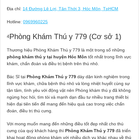
Địa chỉ:
14 Đường Lê Lợi, Tân Thới 3, Hóc Môn, TpHCM
Hotline:
0969960225
Phòng Khám Thú y 779 (Cơ sở 1)
4
Thương hiệu Phòng Khám Thú y 779 là một trong số những
phòng khám thú y tại huyện Hóc Môn
tốt nhất trong lĩnh vực
khám, chẩn đoán và điều trị bệnh trên thú nhỏ.
Bác Sĩ tại
Phòng Khám Thú y 779
dày dặn kinh nghiệm trong
lĩnh vực khám, chữa bệnh thú nhỏ và lòng nhiệt huyết cùng sự
tận tâm, tình yêu với động vật nên Phòng khám thú y đã không
ngừng học hỏi, tìm tòi và mạnh dạn đầu tư nhiều trang thiết bị
hiện đại tiên tiến để mang đến hiệu quả cao trong việc chẩn
đoán, điều trị thú cưng.
Với mong muốn mang đến những điều tốt đẹp nhất cho thú
cưng của quý khách hàng thì
Phòng Khám Thú y 779
đã triển
khai hoạt động phòng khám với nhiều dịch vụ khác nhau về thú