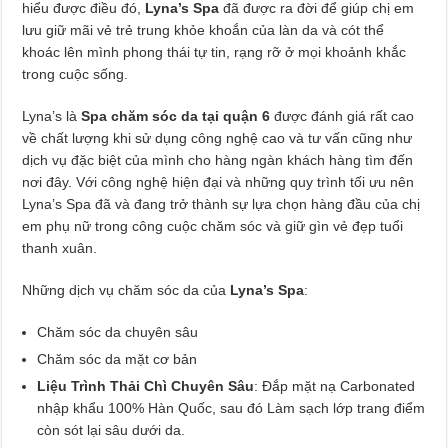
hiểu được điều đó,
Lyna’s Spa
đã được ra đời để giúp chị em
lưu giữ mãi vẻ trẻ trung khỏe khoắn của làn da và cót thể
khoác lên mình phong thái tự tin, rạng rỡ ở mọi khoảnh khắc
trong cuộc sống.
Lyna’s là
Spa chăm sóc da tại quận 6
được đánh giá rất cao
về chất lượng khi sử dụng công nghệ cao và tư vấn cũng như
dịch vụ đặc biệt của mình cho hàng ngàn khách hàng tìm đến
nơi đây. Với công nghệ hiện đại và những quy trình tối ưu nên
Lyna’s Spa đã và đang trở thành sự lựa chọn hàng đầu của chị
em phụ nữ trong công cuộc chăm sóc và giữ gìn vẻ đẹp tuổi
thanh xuân.
Những dịch vụ chăm sóc da của
Lyna’s Spa
:
Chăm sóc da chuyên sâu
Chăm sóc da mặt cơ bản
Liệu Trình Thải Chì Chuyên Sâu
: Đắp mặt nạ Carbonated
nhập khẩu 100% Hàn Quốc, sau đó Làm sạch lớp trang điểm
còn sót lại sâu dưới da.