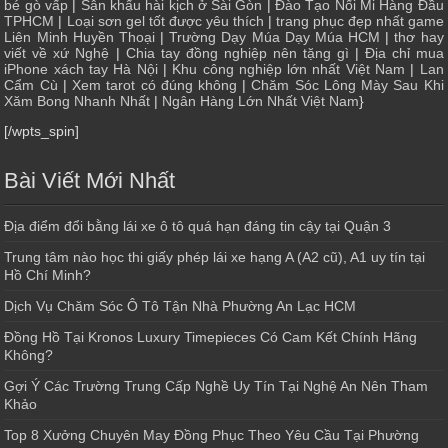
bé gò vấp
|
Sân khấu hài kịch ở Sài Gòn
|
Đào Tạo Nối Mi Hàng Đầu
TPHCM
|
Loại sơn gel tốt được yêu thích
|
trang phục đẹp nhất game
Liên Minh Huyền Thoại
|
Trường Dạy Múa Dạy Múa HCM
|
thơ hay
viết về xứ Nghệ
|
Chia tay đồng nghiệp nên tặng gì
|
Địa chỉ mua
iPhone xách tay Hà Nội
|
Khu công nghiệp lớn nhất Việt Nam
|
Lan
Cẩm Cù
|
Xem tarot có đúng không
|
Chăm Sóc Lông Mày Sau Khi
Xăm Bong Nhanh Nhất
|
Ngân Hàng Lớn Nhất Việt Nam
}
[/wpts_spin]
Bài Viết Mới Nhất
Địa điểm đổi bằng lái xe ô tô quá hạn đáng tin cậy tại Quận 3
Trung tâm nào học thi giấy phép lái xe hạng A (A2 cũ), A1 uy tín tại
Hồ Chí Minh?
Dịch Vụ Chăm Sóc Ô Tô Tận Nhà Phường An Lạc HCM
Đồng Hồ Tại Kronos Luxury Timepieces Có Cam Kết Chính Hãng
Không?
Gợi Ý Các Trường Trung Cấp Nghề Uy Tín Tại Nghệ An Nên Tham
Khảo
Top 8 Xưởng Chuyên May Đồng Phục Theo Yêu Cầu Tại Phường