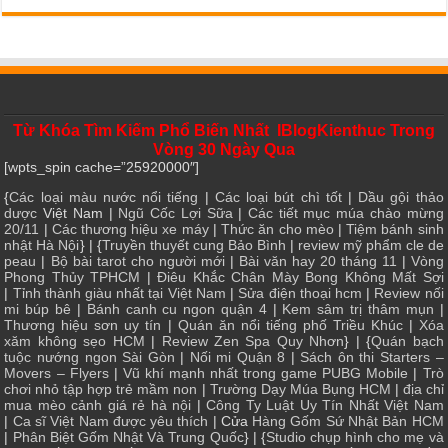
Từ Khóa Tìm Kiếm Phổ Biến Nhất IBlogKienthuc Trong
Vòng 30 Ngày Qua
[wpts_spin cache=”25920000″]
{
Các loại màu nước nổi tiếng
|
Các loại bút chì tốt
|
Dầu gội thảo
dược
Việt Nam |
Ngũ Cốc Lợi Sữa
|
Các tiết mục múa chào mừng
20/11
|
Các thương hiệu xe máy
|
Thức ăn cho mèo
|
Tiệm bánh sinh
nhật Hà Nội
} | {
Truyền thuyết cung Bảo Bình
|
review mỹ phẩm cle de
peau
|
Bộ bài tarot cho người mới
|
Bài văn hay 20 tháng 11
|
Vòng
Phong Thủy TPHCM
|
Điêu Khắc Chân Mày Bong Không Mất Sợi
|
Tỉnh thành giàu nhất tại Việt Nam
|
Sửa điện thoại hcm
|
Review nối
mi búp bê
|
Bánh canh cu ngon quận 4
|
Kem sâm trị thâm mụn
|
Thương hiệu sơn uy tín
|
Quán ăn nổi tiếng phố Triều Khúc
|
Xóa
xăm không sẹo HCM
|
Review Zen Spa Quy Nhơn
} | {
Quán bạch
tuộc nướng ngon Sài Gòn
|
Nối mi Quận 8
|
Sách ôn thi Starters –
Movers – Flyers
|
Vũ khí mạnh nhất trong game PUBG Mobile
|
Trò
chơi nhỏ tập hợp trẻ mầm non
|
Trường Dạy Múa Bụng HCM
|
địa chỉ
mua mèo cảnh giá rẻ hà nội
|
Công Ty Luật Uy Tín Nhất Việt Nam
|
Ca sĩ Việt Nam được yêu thích
| Cửa
Hàng Gốm Sứ Nhật Bản HCM
|
Phân Biệt Gốm Nhật Và Trung Quốc
} | {
Studio chụp hình cho mẹ và