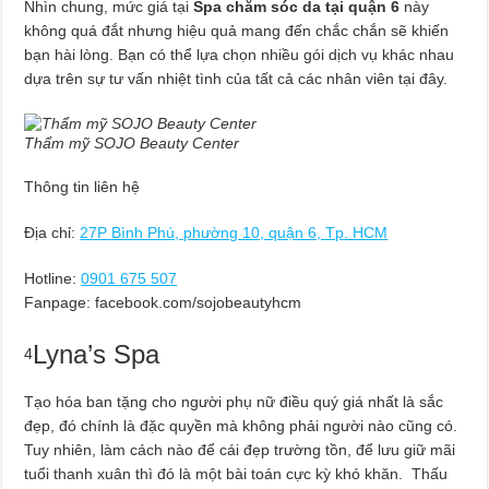
Nhìn chung, mức giá tại
Spa chăm sóc da tại quận 6
này
không quá đắt nhưng hiệu quả mang đến chắc chắn sẽ khiến
bạn hài lòng. Bạn có thể lựa chọn nhiều gói dịch vụ khác nhau
dựa trên sự tư vấn nhiệt tình của tất cả các nhân viên tại đây.
Thẩm mỹ SOJO Beauty Center
Thông tin liên hệ
Địa chỉ:
27P Bình Phú, phường 10, quận 6, Tp. HCM
Hotline:
0901 675 507
Fanpage: facebook.com/sojobeautyhcm
Lyna’s Spa
4
Tạo hóa ban tặng cho người phụ nữ điều quý giá nhất là sắc
đẹp, đó chính là đặc quyền mà không phải người nào cũng có.
Tuy nhiên, làm cách nào để cái đẹp trường tồn, để lưu giữ mãi
tuổi thanh xuân thì đó là một bài toán cực kỳ khó khăn. Thấu