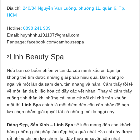
Địa chỉ:
240/84 Nguyễn Văn Luông, phường 11, quận 6, Tp.
HCM
Hotline:
0898 241 909
Email:
huynhnhu191197@gmail.com
Fanpage: facebook.com/camhousespa
Linh Beauty Spa
2
Nếu bạn cứ buồn phiền vì làn da của mình xấu xí, bạn lại
không thể tìm được những giải pháp hiệu quả, Bạn đang lo
ngại về một làn da sạm đen, tàn nhang và nám. Cảm thấy tồi tệ
về một làn da bị lão hóa có đầy các vết nhăn. Thay vì cảm thấy
xuống tinh thần khi những cái mụn cứ nổi chi chít trên khuôn
mặt thì
Linh Spa
chính là một điểm đến cần cân nhắc để bạn
lựa chọn nhằm giải quyết tất cả những mối lo ngại này.
Dáng Đẹp, Sắc Xinh – Linh Spa
sẽ luôn mang đến cho khách
hàng những giải pháp làm đẹp hiệu quả nhất. Địa chỉ này được
rất nhiều chị em lựa chọn, tại đây thường xuyên cập nhật