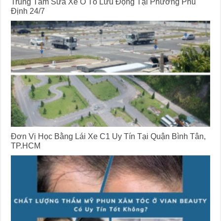
Trung Tâm Sửa Xe Ô Tô Lưu Động Tại Phường Phú
Định 24/7
Đơn Vị Học Bằng Lái Xe C1 Uy Tín Tại Quận Bình Tân,
TP.HCM