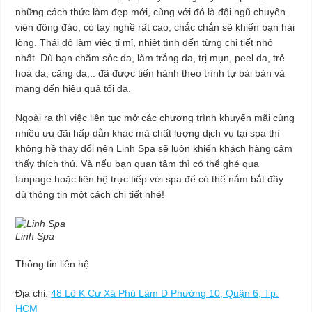
những cách thức làm đẹp mới, cùng với đó là đội ngũ chuyên
viên đông đảo, có tay nghề rất cao, chắc chắn sẽ khiến bạn hài
lòng. Thái độ làm việc tỉ mỉ, nhiệt tình đến từng chi tiết nhỏ
nhất. Dù bạn chăm sóc da, làm trắng da, trị mụn, peel da, trẻ
hoá da, căng da,.. đã được tiến hành theo trình tự bài bản và
mang đến hiệu quả tối đa.
Ngoài ra thì việc liên tục mở các chương trình khuyến mãi cùng
nhiều ưu đãi hấp dẫn khác mà chất lượng dịch vụ tại spa thì
không hề thay đổi nên Linh Spa sẽ luôn khiến khách hàng cảm
thấy thích thú. Và nếu bạn quan tâm thì có thể ghé qua
fanpage hoặc liên hệ trực tiếp với spa để có thể nắm bắt đầy
đủ thông tin một cách chi tiết nhé!
Linh Spa
Thông tin liên hệ
Địa chỉ:
48 Lô K Cư Xá Phú Lâm D Phường 10, Quận 6, Tp.
HCM