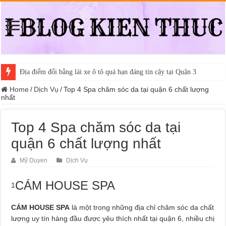
Địa điểm đổi bằng lái xe ô tô quá hạn đáng tin cậy tại Quận 3
Trung tâm nào học thi giấy phép lái xe hạng A (A2 cũ), A1 uy tín tại 
Home
/
Dịch Vụ
/
Top 4 Spa chăm sóc da tại quận 6 chất lượng
nhất
Top 4 Spa chăm sóc da tại
quận 6 chất lượng nhất
Mỹ Duyen
Dịch Vụ
CÁM HOUSE SPA
1
CÁM HOUSE SPA
là một trong những địa chỉ chăm sóc da chất
lượng uy tín hàng đầu được yêu thích nhất tại quận 6, nhiều chị