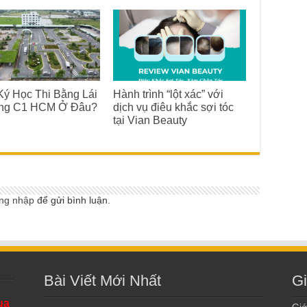
ý Học Thi Bằng Lái
Hành trình “lột xác” với
ng C1 HCM Ở Đâu?
dịch vụ điêu khắc sợi tóc
tại Vian Beauty
ng nhập
để gửi bình luận.
Bài Viết Mới Nhất
Gi
ua
Giớ