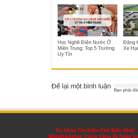
Học Nghề Điện Nước Ở
Đăng K
Miền Trung: Top 5 Trường
Xe Hạ
Uy Tín
Để lại một bình luận
Bạn phải
đă
Từ Khóa Tìm Kiếm Phổ Biến Nhất
IBlogKienthuc Trong Vòng 30 Ngày Q