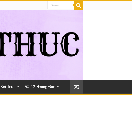
Bói Tarot
12 Hoàng Đạo