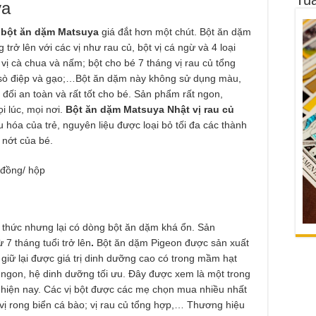
ya
ì
bột ăn dặm Matsuya
giá đắt hơn một chút. Bột ăn dặm
rở lên với các vị như rau củ, bột vị cá ngừ và 4 loại
bột vị cà chua và nấm; bột cho bé 7 tháng vị rau củ tổng
 vị sò điệp và gạo;…Bột ăn dặm này không sử dụng màu,
 đối an toàn và rất tốt cho bé. Sản phẩm rất ngon,
i lúc, mọi nơi.
Bột ăn dặm Matsuya Nhật vị rau củ
êu hóa của trẻ, nguyên liệu được loại bỏ tối đa các thành
 nớt của bé.
 đồng/ hộp
thức nhưng lại có dòng bột ăn dặm khá ổn.
Sản
7 tháng tuổi trở lên
.
Bột ăn dặm Pigeon được sản xuất
giữ lại được giá trị dinh dưỡng cao có trong mầm hạt
 ngon, hệ dinh dưỡng tối ưu. Đây được xem là một trong
 hiện nay. Các vị bột được các mẹ chọn mua nhiều nhất
, vị rong biển cá bào; vị rau củ tổng hợp,… Thương hiệu