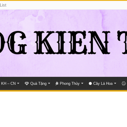
List
KH – CN
Quà Tặng
Phong Thủy
Cây Lá Hoa