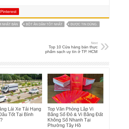
Pinterest
M NHẬT BẢN
BỘT ĂN DẶM TỐT NHẤT
ĐƯỢC TIN DÙNG.
Next
Top 10 Cửa hàng bán thực
phẩm sạch uy tín ở TP. HCM
ng Lái Xe Tải Hạng
Top Văn Phòng Lập Vi
âu Tốt Tại Bình
Bằng Sổ Đỏ & Vi Bằng Đất
?
Không Sổ Nhanh Tại
Phường Tây Hồ