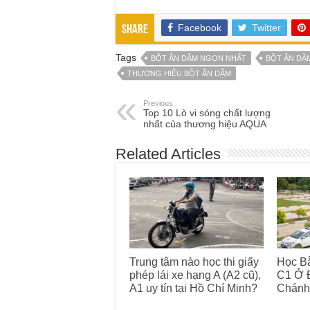
Facebook
Twitter
Share
Tags
BỘT ĂN DẶM NGON NHẤT
BỘT ĂN DẶ
THƯƠNG HIỆU BỘT ĂN DẶM
Previous
Top 10 Lò vi sóng chất lượng
nhất của thương hiệu AQUA
Related Articles
Trung tâm nào học thi giấy
Học Bằ
phép lái xe hạng A (A2 cũ),
C1 Ở Đ
A1 uy tín tại Hồ Chí Minh?
Chánh