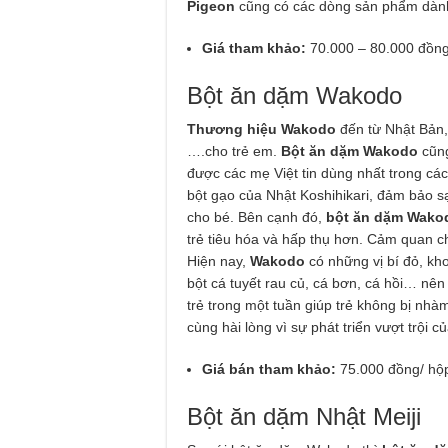
Pigeon
cũng có các dòng sản phẩm dành 
Giá tham khảo:
70.000 – 80.000 đồng
Bột ăn dặm Wakodo
Thương hiệu Wakodo
đến từ Nhật Bản,
….cho trẻ em.
Bột ăn dặm Wakodo
cũng
được các mẹ Việt tin dùng nhất trong cá
bột gạo của Nhật Koshihikari, đảm bảo s
cho bé. Bên cạnh đó,
bột ăn dặm Wak
trẻ tiêu hóa và hấp thụ hơn. Cảm quan c
Hiện nay,
Wakodo
có những vị bí đỏ, kho
bột cá tuyết rau củ, cá bơn, cá hồi… nên
trẻ trong một tuần giúp trẻ không bị nh
cùng hài lòng vì sự phát triển vượt trội 
Giá bán tham khảo:
75.000 đồng/ hộ
Bột ăn dặm Nhật Meiji