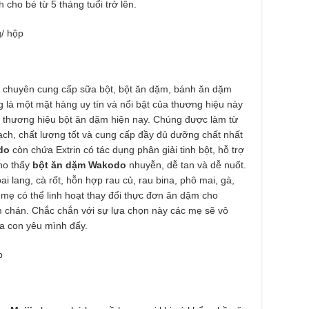
cho bé từ 5 tháng tuổi trở lên.
/ hộp
 chuyên cung cấp sữa bột, bột ăn dặm, bánh ăn dặm
 là một mặt hàng uy tín và nổi bật của thương hiệu này
c thương hiệu bột ăn dặm hiện nay. Chúng được làm từ
ạch, chất lượng tốt và cung cấp đầy đủ dưỡng chất nhất
odo
còn chứa Extrin có tác dụng phân giải tinh bột, hỗ trợ
ho thấy
bột ăn dặm Wakodo
nhuyễn, dễ tan và dễ nuốt.
ai lang, cà rốt, hỗn hợp rau củ, rau bina, phô mai, gà,
 mẹ có thể linh hoạt thay đổi thực đơn ăn dặm cho
àm chán. Chắc chắn với sự lựa chọn này các mẹ sẽ vô
của con yêu mình đấy.
p