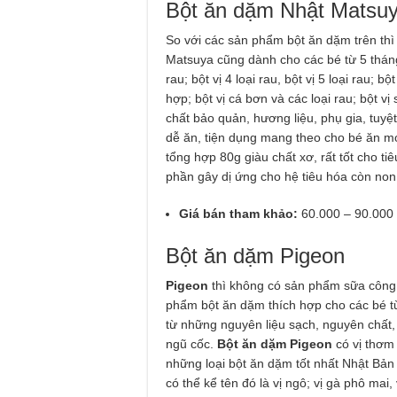
Bột ăn dặm Nhật Matsu
So với các sản phẩm bột ăn dặm trên th
Matsuya cũng dành cho các bé từ 5 tháng t
rau; bột vị 4 loại rau, bột vị 5 loại rau; 
hợp; bột vị cá bơn và các loại rau; bột
chất bảo quản, hương liệu, phụ gia, tuyệt
dễ ăn, tiện dụng mang theo cho bé ăn mọ
tổng hợp 80g giàu chất xơ, rất tốt cho ti
phần gây dị ứng cho hệ tiêu hóa còn non
Giá bán tham khảo:
60.000 – 90.000
Bột ăn dặm Pigeon
Pigeon
thì không có sản phẩm sữa công 
phẩm bột ăn dặm thích hợp cho các bé từ 
từ những nguyên liệu sạch, nguyên chất, 
ngũ cốc.
Bột ăn dặm Pigeon
có vị thơm
những loại bột ăn dặm tốt nhất Nhật Bản
có thể kể tên đó là vị ngô; vị gà phô mai