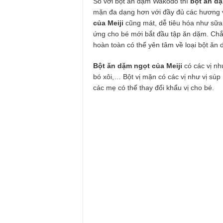
So với bột ăn dặm Wakodo thì
bột ăn dặ
mặn đa dạng hơn với đầy đủ các hương vị
của Meiji
cũng mát, dễ tiêu hóa như sữa
ứng cho bé mới bắt đầu tập ăn dặm. Chắc
hoàn toàn có thể yên tâm về loại bột ăn 
Bột ăn dặm ngọt của Meiji
có các vị nh
bó xôi,… Bột vị mặn có các vị như vị súp 
các mẹ có thể thay đổi khẩu vị cho bé.