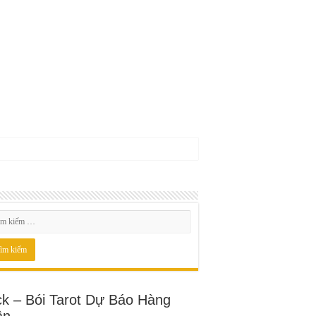
ck – Bói Tarot Dự Báo Hàng
ần