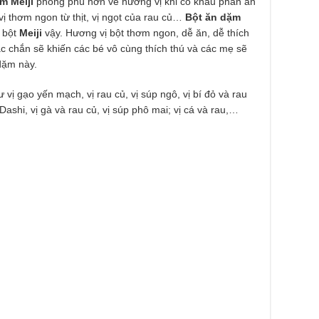
m Meiji
phong phú hơn về hương vị khi có khẩu phần ăn
 thơm ngon từ thịt, vị ngọt của rau củ…
Bột ăn dặm
 bột
Meiji
vậy. Hương vị bột thơm ngon, dễ ăn, dễ thích
 chắn sẽ khiến các bé vô cùng thích thú và các mẹ sẽ
dặm này.
ư vị gạo yến mạch, vị rau củ, vị súp ngô, vị bí đỏ và rau
Dashi, vị gà và rau củ, vị súp phô mai; vị cá và rau,…