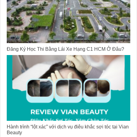
Đăng Ký Học Thi Bằng Lái Xe Hạng C1 HCM Ở Đâu?
Hành trình “lột xác” với dịch vụ điêu khắc sợi tóc tại Vian
Beauty