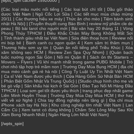
[wpts_spin cache=”25920000″]
{
Các loại màu nước nổi tiếng
|
Các loại bút chì tốt
|
Dầu gội thảo
dược
Việt Nam |
Ngũ Cốc Lợi Sữa
|
Các tiết mục múa chào mừng
20/11
|
Các thương hiệu xe máy
|
Thức ăn cho mèo
|
Tiệm bánh sinh
nhật Hà Nội
} | {
Truyền thuyết cung Bảo Bình
|
review mỹ phẩm cle de
peau
|
Bộ bài tarot cho người mới
|
Bài văn hay 20 tháng 11
|
Vòng
Phong Thủy TPHCM
|
Điêu Khắc Chân Mày Bong Không Mất Sợi
|
Tỉnh thành giàu nhất tại Việt Nam
|
Sửa điện thoại hcm
|
Review nối
mi búp bê
|
Bánh canh cu ngon quận 4
|
Kem sâm trị thâm mụn
|
Thương hiệu sơn uy tín
|
Quán ăn nổi tiếng phố Triều Khúc
|
Xóa
xăm không sẹo HCM
|
Review Zen Spa Quy Nhơn
} | {
Quán bạch
tuộc nướng ngon Sài Gòn
|
Nối mi Quận 8
|
Sách ôn thi Starters –
Movers – Flyers
|
Vũ khí mạnh nhất trong game PUBG Mobile
|
Trò
chơi nhỏ tập hợp trẻ mầm non
|
Trường Dạy Múa Bụng HCM
|
địa chỉ
mua mèo cảnh giá rẻ hà nội
|
Công Ty Luật Uy Tín Nhất Việt Nam
|
Ca sĩ Việt Nam được yêu thích
| Cửa
Hàng Gốm Sứ Nhật Bản HCM
|
Phân Biệt Gốm Nhật Và Trung Quốc
} | {
Studio chụp hình cho mẹ và
bé gò vấp
|
Sân khấu hài kịch ở Sài Gòn
|
Đào Tạo Nối Mi Hàng Đầu
TPHCM
|
Loại sơn gel tốt được yêu thích
|
trang phục đẹp nhất game
Liên Minh Huyền Thoại
|
Trường Dạy Múa Dạy Múa HCM
|
thơ hay
viết về xứ Nghệ
|
Chia tay đồng nghiệp nên tặng gì
|
Địa chỉ mua
iPhone xách tay Hà Nội
|
Khu công nghiệp lớn nhất Việt Nam
|
Lan
Cẩm Cù
|
Xem tarot có đúng không
|
Chăm Sóc Lông Mày Sau Khi
Xăm Bong Nhanh Nhất
|
Ngân Hàng Lớn Nhất Việt Nam
}
[/wpts_spin]