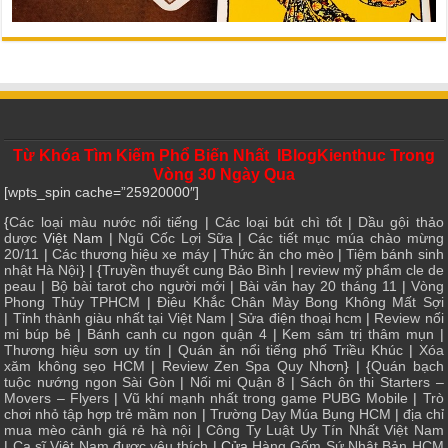
Từ Khóa Tìm Kiếm Phổ Biến Nhất IBlogKienthuc Trong
Vòng 30 Ngày Qua
[wpts_spin cache=”25920000″]
{
Các loại màu nước nổi tiếng
|
Các loại bút chì tốt
|
Dầu gội thảo
dược
Việt Nam |
Ngũ Cốc Lợi Sữa
|
Các tiết mục múa chào mừng
20/11
|
Các thương hiệu xe máy
|
Thức ăn cho mèo
|
Tiệm bánh sinh
nhật Hà Nội
} | {
Truyền thuyết cung Bảo Bình
|
review mỹ phẩm cle de
peau
|
Bộ bài tarot cho người mới
|
Bài văn hay 20 tháng 11
|
Vòng
Phong Thủy TPHCM
|
Điêu Khắc Chân Mày Bong Không Mất Sợi
|
Tỉnh thành giàu nhất tại Việt Nam
|
Sửa điện thoại hcm
|
Review nối
mi búp bê
|
Bánh canh cu ngon quận 4
|
Kem sâm trị thâm mụn
|
Thương hiệu sơn uy tín
|
Quán ăn nổi tiếng phố Triều Khúc
|
Xóa
xăm không sẹo HCM
|
Review Zen Spa Quy Nhơn
} | {
Quán bạch
tuộc nướng ngon Sài Gòn
|
Nối mi Quận 8
|
Sách ôn thi Starters –
Movers – Flyers
|
Vũ khí mạnh nhất trong game PUBG Mobile
|
Trò
chơi nhỏ tập hợp trẻ mầm non
|
Trường Dạy Múa Bụng HCM
|
địa chỉ
mua mèo cảnh giá rẻ hà nội
|
Công Ty Luật Uy Tín Nhất Việt Nam
|
Ca sĩ Việt Nam được yêu thích
| Cửa
Hàng Gốm Sứ Nhật Bản HCM