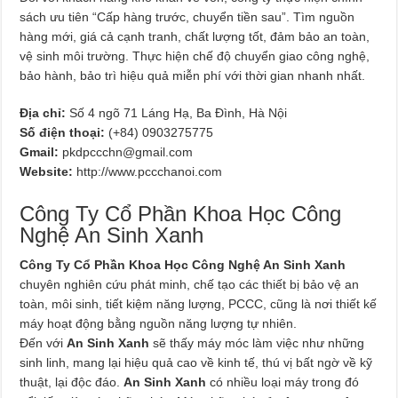
sách ưu tiên “Cấp hàng trước, chuyển tiền sau”. Tìm nguồn
hàng mới, giá cả cạnh tranh, chất lượng tốt, đảm bảo an toàn,
vệ sinh môi trường. Thực hiện chế độ chuyển giao công nghệ,
bảo hành, bảo trì hiệu quả miễn phí với thời gian nhanh nhất.
Địa chỉ:
Số 4 ngõ 71 Láng Hạ, Ba Đình, Hà Nội
Số điện thoại:
(+84) 0903275775
Gmail:
pkdpccchn@gmail.com
Website:
http://www.pccchanoi.com
Công Ty Cổ Phần Khoa Học Công
Nghệ An Sinh Xanh
Công Ty Cổ Phần Khoa Học Công Nghệ An Sinh Xanh
chuyên nghiên cứu phát minh, chế tạo các thiết bị bảo vệ an
toàn, môi sinh, tiết kiệm năng lượng, PCCC, cũng là nơi thiết kế
máy hoạt động bằng nguồn năng lượng tự nhiên.
Đến với
An Sinh Xanh
sẽ thấy máy móc làm việc như những
sinh linh, mang lại hiệu quả cao về kinh tế, thú vị bất ngờ về kỹ
thuật, lại độc đáo.
An Sinh Xanh
có nhiều loại máy trong đó