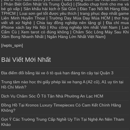
|
Phân Biệt Gốm Nhật Và Trung Quốc
} | {
Studio chụp hình cho mẹ và
bé gò vấp
|
Sân khấu hài kịch ở Sài Gòn
|
Đào Tạo Nối Mi Hàng Đầu
TPHCM
|
Loại sơn gel tốt được yêu thích
|
trang phục đẹp nhất game
Liên Minh Huyền Thoại
|
Trường Dạy Múa Dạy Múa HCM
|
thơ hay
viết về xứ Nghệ
|
Chia tay đồng nghiệp nên tặng gì
|
Địa chỉ mua
iPhone xách tay Hà Nội
|
Khu công nghiệp lớn nhất Việt Nam
|
Lan
Cẩm Cù
|
Xem tarot có đúng không
|
Chăm Sóc Lông Mày Sau Khi
Xăm Bong Nhanh Nhất
|
Ngân Hàng Lớn Nhất Việt Nam
}
[/wpts_spin]
Bài Viết Mới Nhất
Địa điểm đổi bằng lái xe ô tô quá hạn đáng tin cậy tại Quận 3
Trung tâm nào học thi giấy phép lái xe hạng A (A2 cũ), A1 uy tín tại
Hồ Chí Minh?
Dịch Vụ Chăm Sóc Ô Tô Tận Nhà Phường An Lạc HCM
Đồng Hồ Tại Kronos Luxury Timepieces Có Cam Kết Chính Hãng
Không?
Gợi Ý Các Trường Trung Cấp Nghề Uy Tín Tại Nghệ An Nên Tham
Khảo