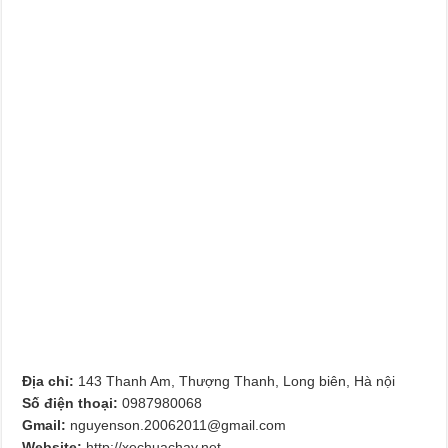
Địa chỉ:
143 Thanh Am, Thượng Thanh, Long biên, Hà nội
Số điện thoại:
0987980068
Gmail:
nguyenson.20062011@gmail.com
Website:
http://xechuachay.net