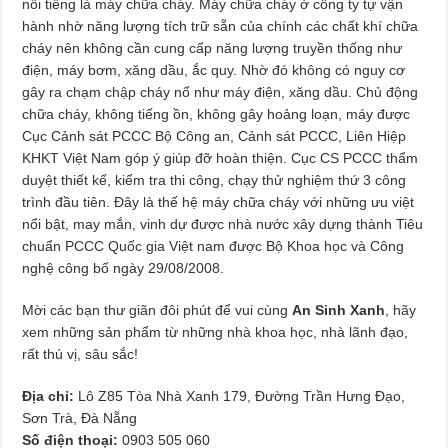
nổi tiếng là máy chữa cháy. Máy chữa cháy ở công ty tự vận
hành nhờ năng lượng tích trữ sẵn của chính các chất khí chữa
cháy nên không cần cung cấp năng lượng truyền thống như
điện, máy bơm, xăng dầu, ắc quy. Nhờ đó không có nguy cơ
gây ra chạm chập cháy nổ như máy điện, xăng dầu. Chủ động
chữa cháy, không tiếng ồn, không gây hoảng loạn, máy được
Cục Cảnh sát PCCC Bộ Công an, Cảnh sát PCCC, Liên Hiệp
KHKT Việt Nam góp ý giúp đỡ hoàn thiện. Cục CS PCCC thẩm
duyệt thiết kế, kiểm tra thi công, chạy thử nghiệm thứ 3 công
trình đầu tiên. Đây là thế hệ máy chữa cháy với những ưu việt
nổi bật, may mắn, vinh dự được nhà nước xây dựng thành Tiêu
chuẩn PCCC Quốc gia Việt nam được Bộ Khoa học và Công
nghệ công bố ngày 29/08/2008.
Mời các bạn thư giãn đôi phút để vui cùng
An Sinh Xanh
, hãy
xem những sản phẩm từ những nhà khoa học, nhà lãnh đạo,
rất thú vị, sâu sắc!
Địa chỉ:
Lô Z85 Tòa Nhà Xanh 179, Đường Trần Hưng Đạo,
Sơn Trà, Đà Nẵng
Số điện thoại:
0903 505 060