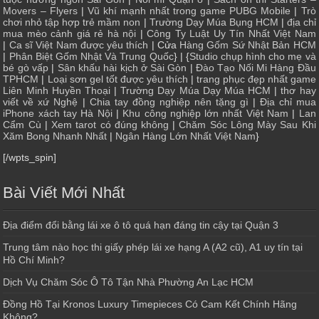
Movers – Flyers
|
Vũ khí mạnh nhất trong game PUBG Mobile
|
Trò
chơi nhỏ tập hợp trẻ mầm non
|
Trường Dạy Múa Bụng HCM
|
địa chỉ
mua mèo cảnh giá rẻ hà nội
|
Công Ty Luật Uy Tín Nhất Việt Nam
|
Ca sĩ Việt Nam được yêu thích
| Cửa
Hàng Gốm Sứ Nhật Bản HCM
|
Phân Biệt Gốm Nhật Và Trung Quốc
} | {
Studio chụp hình cho mẹ và
bé gò vấp
|
Sân khấu hài kịch ở Sài Gòn
|
Đào Tạo Nối Mi Hàng Đầu
TPHCM
|
Loại sơn gel tốt được yêu thích
|
trang phục đẹp nhất game
Liên Minh Huyền Thoại
|
Trường Dạy Múa Dạy Múa HCM
|
thơ hay
viết về xứ Nghệ
|
Chia tay đồng nghiệp nên tặng gì
|
Địa chỉ mua
iPhone xách tay Hà Nội
|
Khu công nghiệp lớn nhất Việt Nam
|
Lan
Cẩm Cù
|
Xem tarot có đúng không
|
Chăm Sóc Lông Mày Sau Khi
Xăm Bong Nhanh Nhất
|
Ngân Hàng Lớn Nhất Việt Nam
}
[/wpts_spin]
Bài Viết Mới Nhất
Địa điểm đổi bằng lái xe ô tô quá hạn đáng tin cậy tại Quận 3
Trung tâm nào học thi giấy phép lái xe hạng A (A2 cũ), A1 uy tín tại
Hồ Chí Minh?
Dịch Vụ Chăm Sóc Ô Tô Tận Nhà Phường An Lạc HCM
Đồng Hồ Tại Kronos Luxury Timepieces Có Cam Kết Chính Hãng
Không?