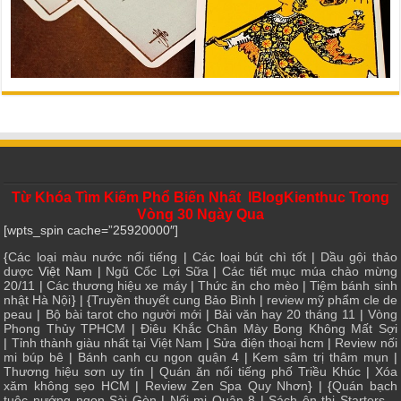
Từ Khóa Tìm Kiếm Phổ Biến Nhất IBlogKienthuc Trong
Vòng 30 Ngày Qua
[wpts_spin cache=”25920000″]
{
Các loại màu nước nổi tiếng
|
Các loại bút chì tốt
|
Dầu gội thảo
dược
Việt Nam |
Ngũ Cốc Lợi Sữa
|
Các tiết mục múa chào mừng
20/11
|
Các thương hiệu xe máy
|
Thức ăn cho mèo
|
Tiệm bánh sinh
nhật Hà Nội
} | {
Truyền thuyết cung Bảo Bình
|
review mỹ phẩm cle de
peau
|
Bộ bài tarot cho người mới
|
Bài văn hay 20 tháng 11
|
Vòng
Phong Thủy TPHCM
|
Điêu Khắc Chân Mày Bong Không Mất Sợi
|
Tỉnh thành giàu nhất tại Việt Nam
|
Sửa điện thoại hcm
|
Review nối
mi búp bê
|
Bánh canh cu ngon quận 4
|
Kem sâm trị thâm mụn
|
Thương hiệu sơn uy tín
|
Quán ăn nổi tiếng phố Triều Khúc
|
Xóa
xăm không sẹo HCM
|
Review Zen Spa Quy Nhơn
} | {
Quán bạch
tuộc nướng ngon Sài Gòn
|
Nối mi Quận 8
|
Sách ôn thi Starters –