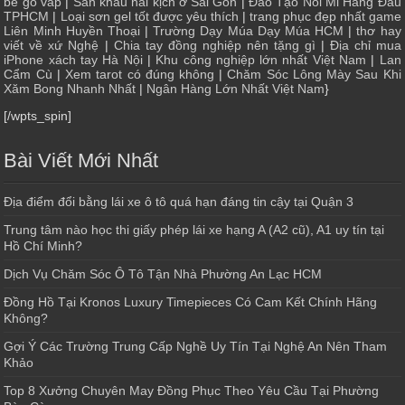
bé gò vấp
|
Sân khấu hài kịch ở Sài Gòn
|
Đào Tạo Nối Mi Hàng Đầu
TPHCM
|
Loại sơn gel tốt được yêu thích
|
trang phục đẹp nhất game
Liên Minh Huyền Thoại
|
Trường Dạy Múa Dạy Múa HCM
|
thơ hay
viết về xứ Nghệ
|
Chia tay đồng nghiệp nên tặng gì
|
Địa chỉ mua
iPhone xách tay Hà Nội
|
Khu công nghiệp lớn nhất Việt Nam
|
Lan
Cẩm Cù
|
Xem tarot có đúng không
|
Chăm Sóc Lông Mày Sau Khi
Xăm Bong Nhanh Nhất
|
Ngân Hàng Lớn Nhất Việt Nam
}
[/wpts_spin]
Bài Viết Mới Nhất
Địa điểm đổi bằng lái xe ô tô quá hạn đáng tin cậy tại Quận 3
Trung tâm nào học thi giấy phép lái xe hạng A (A2 cũ), A1 uy tín tại
Hồ Chí Minh?
Dịch Vụ Chăm Sóc Ô Tô Tận Nhà Phường An Lạc HCM
Đồng Hồ Tại Kronos Luxury Timepieces Có Cam Kết Chính Hãng
Không?
Gợi Ý Các Trường Trung Cấp Nghề Uy Tín Tại Nghệ An Nên Tham
Khảo
Top 8 Xưởng Chuyên May Đồng Phục Theo Yêu Cầu Tại Phường