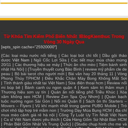
Từ Khóa Tìm Kiếm Phổ Biến Nhất IBlogKienthuc Trong
Vòng 30 Ngày Qua
[wpts_spin cache=”25920000″]
{
Các loại màu nước nổi tiếng
|
Các loại bút chì tốt
|
Dầu gội thảo
dược
Việt Nam |
Ngũ Cốc Lợi Sữa
|
Các tiết mục múa chào mừng
20/11
|
Các thương hiệu xe máy
|
Thức ăn cho mèo
|
Tiệm bánh sinh
nhật Hà Nội
} | {
Truyền thuyết cung Bảo Bình
|
review mỹ phẩm cle de
peau
|
Bộ bài tarot cho người mới
|
Bài văn hay 20 tháng 11
|
Vòng
Phong Thủy TPHCM
|
Điêu Khắc Chân Mày Bong Không Mất Sợi
|
Tỉnh thành giàu nhất tại Việt Nam
|
Sửa điện thoại hcm
|
Review nối
mi búp bê
|
Bánh canh cu ngon quận 4
|
Kem sâm trị thâm mụn
|
Thương hiệu sơn uy tín
|
Quán ăn nổi tiếng phố Triều Khúc
|
Xóa
xăm không sẹo HCM
|
Review Zen Spa Quy Nhơn
} | {
Quán bạch
tuộc nướng ngon Sài Gòn
|
Nối mi Quận 8
|
Sách ôn thi Starters –
Movers – Flyers
|
Vũ khí mạnh nhất trong game PUBG Mobile
|
Trò
chơi nhỏ tập hợp trẻ mầm non
|
Trường Dạy Múa Bụng HCM
|
địa chỉ
mua mèo cảnh giá rẻ hà nội
|
Công Ty Luật Uy Tín Nhất Việt Nam
|
Ca sĩ Việt Nam được yêu thích
| Cửa
Hàng Gốm Sứ Nhật Bản HCM
|
Phân Biệt Gốm Nhật Và Trung Quốc
} | {
Studio chụp hình cho mẹ và