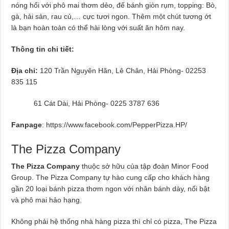
nóng hổi với phô mai thơm dẻo, đế bánh giòn rụm, topping: Bò,
gà, hải sản, rau củ,… cực tươi ngon. Thêm một chút tương ớt
là bạn hoàn toàn có thể hài lòng với suất ăn hôm nay.
Thông tin chi tiết:
Địa chỉ:
120 Trần Nguyên Hãn, Lê Chân, Hải Phòng- 02253
835 115
61 Cát Dài, Hải Phòng- 0225 3787 636
Fanpage
: https://www.facebook.com/PepperPizza.HP/
The Pizza Company
The Pizza Company
thuộc sở hữu của tập đoàn Minor Food
Group. The Pizza Company tự hào cung cấp cho khách hàng
gần 20 loại bánh pizza thơm ngon với nhân bánh dày, nổi bật
và phô mai hảo hạng.
Không phải hệ thống nhà hàng pizza thì chỉ có pizza, The Pizza