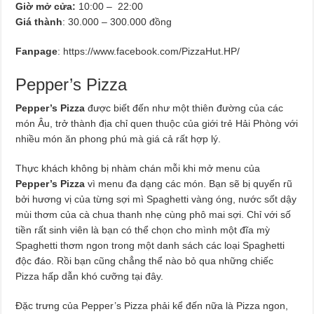
Giờ mở cửa:
10:00 – 22:00
Giá thành
: 30.000 – 300.000 đồng
Fanpage
: https://www.facebook.com/PizzaHut.HP/
Pepper’s Pizza
Pepper’s Pizza
được biết đến như một thiên đường của các
món Âu, trở thành địa chỉ quen thuộc của giới trẻ Hải Phòng với
nhiều món ăn phong phú mà giá cả rất hợp lý.
Thực khách không bị nhàm chán mỗi khi mở menu của
Pepper’s Pizza
vì menu đa dạng các món. Bạn sẽ bị quyến rũ
bởi hương vị của từng sợi mì Spaghetti vàng óng, nước sốt dậy
mùi thơm của cà chua thanh nhẹ cùng phô mai sợi. Chỉ với số
tiền rất sinh viên là bạn có thể chọn cho mình một đĩa mỳ
Spaghetti thơm ngon trong một danh sách các loại Spaghetti
độc đáo. Rồi bạn cũng chẳng thể nào bỏ qua những chiếc
Pizza hấp dẫn khó cưỡng tại đây.
Đặc trưng của Pepper’s Pizza phải kể đến nữa là Pizza ngon,