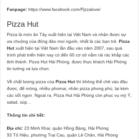
Fanpage:
https://www.facebook.com/Pjzzalove/
Pizza Hut
Pizza là món ăn Tây xuất hiện tại Việt Nam và nhận được sự
ưa chuộng của đông đảo mọi người, nhất là các bạn trẻ.
Pizza
Hut
xuất hiện tại Việt Nam lần đầu vào năm 2007, sau quá
trình phát triển hiện nay có đến 60 cơ sở nằm rải rác khắp các
tỉnh thành. Pizza Hut Hải Phòng, được thực khách Hải Phòng
tin tưởng và lựa chọn.
Về chất lượng pizza của
Pizza Hut
thì không thể chê vào đâu
được, đế mỏng, nhiều phomai, nhân pizza phong phú, lại kèm
các sốt ngon. Ngoài ra, Pizza Hut Hải Phòng còn phục vụ mỳ Ý,
salad, súp…
Thông tin chi tiết:
Địa chỉ:
23 Minh Khai, quận Hồng Bàng, Hải Phòng
93 Tô Hiệu, phường Trại Cau, quận Lê Chân, Hải Phòng