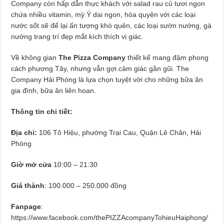
Company còn hấp dẫn thực khách với salad rau củ tươi ngon
chứa nhiều vitamin, mỳ Ý dai ngon, hòa quyện với các loại
nước sốt sẽ để lại ấn tượng khó quên, các loại sườn nướng, gà
nướng trang trí đẹp mắt kích thích vị giác.
Về không gian
The Pizza Company
thiết kế mang đậm phong
cách phương Tây, nhưng vẫn gợi cảm giác gần gũi. The
Company Hải Phòng là lựa chọn tuyệt vời cho những bữa ăn
gia đình, bữa ăn liên hoan.
Thông tin chi tiết:
Địa chỉ:
106 Tô Hiệu, phường Trại Cau, Quận Lê Chân, Hải
Phòng
Giờ mở cửa
10:00 – 21:30
Giá thành
: 100.000 – 250.000 đồng
Fanpage
:
https://www.facebook.com/thePIZZAcompanyTohieuHaiphong/