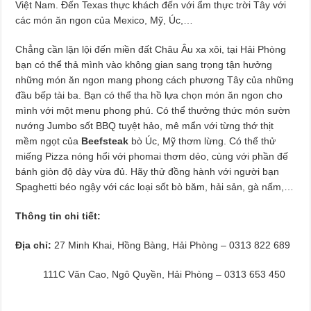
Việt Nam. Đến Texas thực khách đến với ẩm thực trời Tây với
Dịch Vụ Sửa Chữa Ô Tô Tại Nhà Phường Hòa Hưng
các món ăn ngon của Mexico, Mỹ, Úc,…
Chẳng cần lặn lội đến miền đất Châu Âu xa xôi, tại Hải Phòng
bạn có thể thả mình vào không gian sang trọng tận hưởng
những món ăn ngon mang phong cách phương Tây của những
đầu bếp tài ba. Bạn có thể tha hồ lựa chọn món ăn ngon cho
mình với một menu phong phú. Có thể thưởng thức món sườn
nướng Jumbo sốt BBQ tuyệt hảo, mê mẩn với từng thớ thịt
mềm ngọt của
Beefsteak
bò Úc, Mỹ thơm lừng. Có thể thử
miếng Pizza nóng hổi với phomai thơm dẻo, cùng với phần đế
bánh giòn độ dày vừa đủ. Hãy thử đồng hành với người bạn
Spaghetti béo ngậy với các loại sốt bò băm, hải sản, gà nấm,…
Thông tin chi tiết:
Địa chỉ:
27 Minh Khai, Hồng Bàng, Hải Phòng – 0313 822 689
111C Văn Cao, Ngô Quyền, Hải Phòng – 0313 653 450