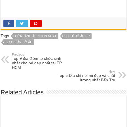
Tags
CỬA HÀNG ÂU NGON NHẤT
ĐỊ CHỈ ĐỒ ÂU HP
ĐỊA CHỈ ĂN ĐỒ ÂU
Previous
Top 9 địa điểm tổ chức sinh
nhật cho bé đẹp nhất tại TP
HCM
Next
Top 5 Địa chỉ nối mi đẹp và chất
lượng nhất Bến Tre
Related Articles