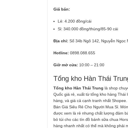
Giá bán:
Lẻ: 4.200 đồng/cái
Sỉ: 340.000 đồng/thùng/85-90 cái
Địa chỉ:
Số 34b Ngõ 142, Nguyễn Ngọc N
Hotline:
0898.088.655
Giờ mở cửa:
10:00 – 21:00
Tổng kho Hàn Thái Trun
Tổng kho Hàn Thái Trung
là shop chuy
Quốc giá rẻ, xuất từ tổng kho hàng Thái
hàng, và giá cả cạnh tranh nhất Shopee.
Bán Giá Siêu Rẻ Cho Người Mua Sỉ. Món 
được xem là rẻ nhưng chất lượng đảm bảo
bỏ túi cho các tín đồ bánh sữa chua Hor
hàng nhanh nhất có thể mà không phải m