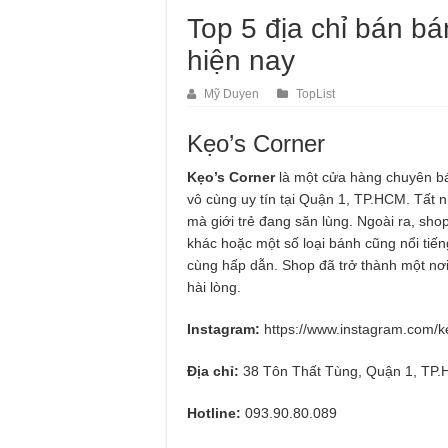
Top 5 địa chỉ bán b
hiện nay
Mỹ Duyen
TopList
Kẹo’s Corner
Kẹo’s Corner
là một cửa hàng chuyên b
vô cùng uy tín tại Quận 1, TP.HCM. Tất 
mà giới trẻ đang săn lùng. Ngoài ra, sh
khác hoặc một số loại bánh cũng nổi ti
cùng hấp dẫn. Shop đã trở thành một nơi
hài lòng.
Instagram:
https://www.instagram.com/k
Địa chỉ:
38 Tôn Thất Tùng, Quận 1, TP
Hotline:
093.90.80.089