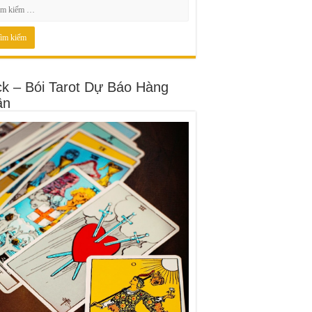
ck – Bói Tarot Dự Báo Hàng
ần