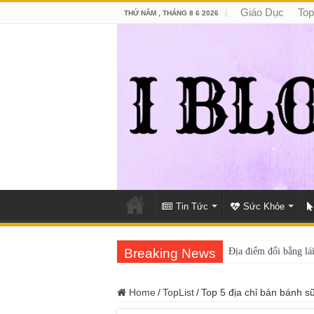
Giáo Dục
Top
THỨ NĂM , THÁNG 8 6 2026
Tin Tức
Sức Khỏe
Breaking News
Địa điểm đổi bằng lái
Home
/
TopList
/
Top 5 địa chỉ bán bánh s