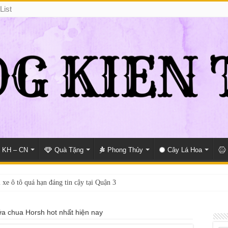
List
KH – CN
Quà Tặng
Phong Thủy
Cây Lá Hoa
 xe ô tô quá hạn đáng tin cậy tại Quận 3
ữa chua Horsh hot nhất hiện nay