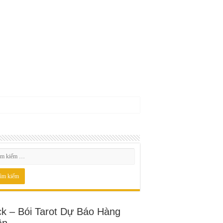
ck – Bói Tarot Dự Báo Hàng
ần