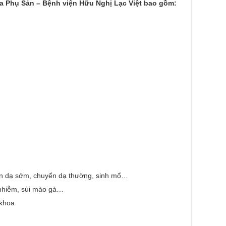
a Phụ Sản – Bệnh viện Hữu Nghị Lạc Việt bao gồm:
yển dạ sớm, chuyển dạ thường, sinh mổ…
 nhiễm, sùi mào gà…
 khoa