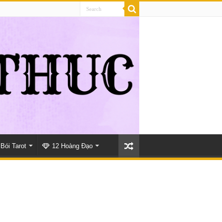
Bói Tarot
12 Hoàng Đạo