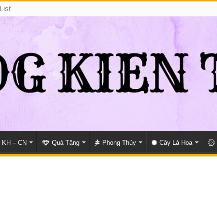
List
KH – CN
Quà Tặng
Phong Thủy
Cây Lá Hoa