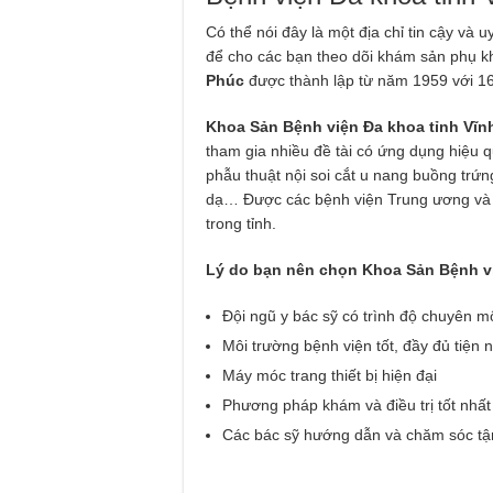
Có thể nói đây là một địa chỉ tin cậy và u
để cho các bạn theo dõi khám sản phụ k
Phúc
được thành lập từ năm 1959 với 16 
Khoa Sản Bệnh viện Đa khoa tỉnh Vĩn
tham gia nhiều đề tài có ứng dụng hiệu
phẫu thuật nội soi cắt u nang buồng trứn
dạ… Được các bệnh viện Trung ương và tỉ
trong tỉnh.
Lý do bạn nên chọn Khoa Sản Bệnh v
Đội ngũ y bác sỹ có trình độ chuyên 
Môi trường bệnh viện tốt, đầy đủ tiện 
Máy móc trang thiết bị hiện đại
Phương pháp khám và điều trị tốt nhất
Các bác sỹ hướng dẫn và chăm sóc tận