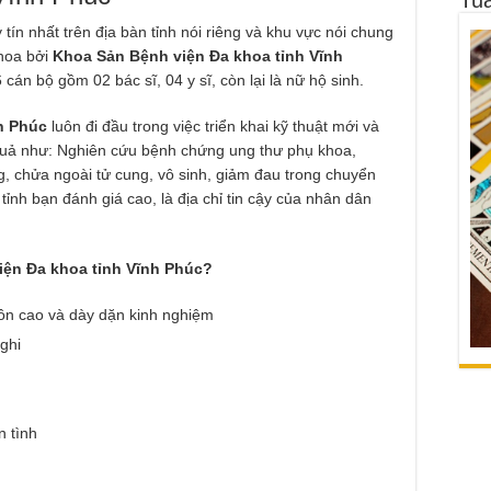
y tín nhất trên địa bàn tỉnh nói riêng và khu vực nói chung
hoa bởi
Khoa Sản Bệnh viện Đa khoa tỉnh Vĩnh
cán bộ gồm 02 bác sĩ, 04 y sĩ, còn lại là nữ hộ sinh.
h Phúc
luôn đi đầu trong việc triển khai kỹ thuật mới và
 quả như: Nghiên cứu bệnh chứng ung thư phụ khoa,
g, chửa ngoài tử cung, vô sinh, giảm đau trong chuyển
nh bạn đánh giá cao, là địa chỉ tin cậy của nhân dân
iện Đa khoa tỉnh Vĩnh Phúc?
môn cao và dày dặn kinh nghiệm
nghi
 tình