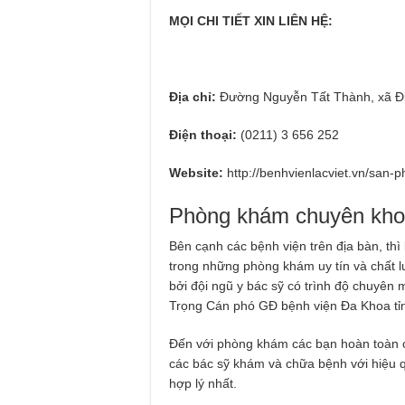
MỌI CHI TIẾT XIN LIÊN HỆ:
Địa chỉ:
Đường Nguyễn Tất Thành, xã Đị
Điện thoại:
(0211) 3 656 252
Website:
http://benhvienlacviet.vn/san-
Phòng khám chuyên kho
Bên cạnh các bệnh viện trên địa bàn, thì
trong những phòng khám uy tín và chất 
bởi đội ngũ y bác sỹ có trình độ chuyên
Trọng Cán phó GĐ bệnh viện Đa Khoa tỉ
Đến với phòng khám các bạn hoàn toàn có
các bác sỹ khám và chữa bệnh với hiệu q
hợp lý nhất.