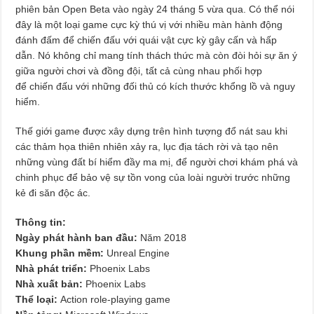
phiên bản Open Beta vào ngày 24 tháng 5 vừa qua. Có thể nói
đây là một loại game cực kỳ thú vị với nhiều màn hành động
đánh đấm để chiến đấu với quái vật cực kỳ gây cấn và hấp
dẫn. Nó không chỉ mang tính thách thức mà còn đòi hỏi sự ăn ý
giữa người chơi và đồng đội, tất cả cùng nhau phối hợp
để chiến đấu với những đối thủ có kích thước khổng lồ và nguy
hiểm.
Thế giới game được xây dựng trên hình tượng đổ nát sau khi
các thảm họa thiên nhiên xảy ra, lục địa tách rời và tạo nên
những vùng đất bí hiểm đầy ma mị, để người chơi khám phá và
chinh phục để bảo vệ sự tồn vong của loài người trước những
kẻ đi săn độc ác.
Thông tin:
Ngày phát hành ban đầu:
Năm 2018
Khung phần mềm:
Unreal Engine
Nhà phát triển:
Phoenix Labs
Nhà xuất bản:
Phoenix Labs
Thể loại:
Action role-playing game