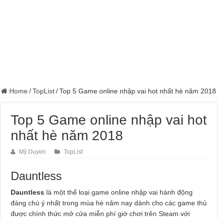
Home
/
TopList
/
Top 5 Game online nhập vai hot nhất hè năm 2018
Top 5 Game online nhập vai hot
nhất hè năm 2018
Mỹ Duyen
TopList
Dauntless
Dauntless
là một thể loại game online nhập vai hành động
đáng chú ý nhất trong mùa hè năm nay dành cho các game thủ
được chính thức mở cửa miễn phí giờ chơi trên Steam với