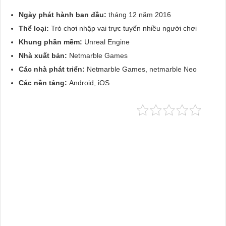
Ngày phát hành ban đầu:
tháng 12 năm 2016
Thể loại:
Trò chơi nhập vai trực tuyến nhiều người chơi
Khung phần mềm:
Unreal Engine
Nhà xuất bản:
Netmarble Games
Các nhà phát triển:
Netmarble Games, netmarble Neo
Các nền tảng:
Android, iOS