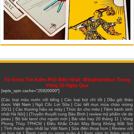
Từ Khóa Tìm Kiếm Phổ Biến Nhất IBlogKienthuc Trong
Vòng 30 Ngày Qua
[wpts_spin cache=”25920000″]
{
Các loại màu nước nổi tiếng
|
Các loại bút chì tốt
|
Dầu gội thảo
dược
Việt Nam |
Ngũ Cốc Lợi Sữa
|
Các tiết mục múa chào mừng
20/11
|
Các thương hiệu xe máy
|
Thức ăn cho mèo
|
Tiệm bánh sinh
nhật Hà Nội
} | {
Truyền thuyết cung Bảo Bình
|
review mỹ phẩm cle de
peau
|
Bộ bài tarot cho người mới
|
Bài văn hay 20 tháng 11
|
Vòng
Phong Thủy TPHCM
|
Điêu Khắc Chân Mày Bong Không Mất Sợi
|
Tỉnh thành giàu nhất tại Việt Nam
|
Sửa điện thoại hcm
|
Review nối
mi búp bê
|
Bánh canh cu ngon quận 4
|
Kem sâm trị thâm mụn
|