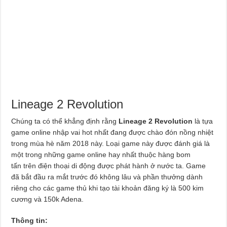
Lineage 2 Revolution
Chúng ta có thể khẳng định rằng
Lineage 2 Revolution
là tựa
game online nhập vai hot nhất đang được chào đón nồng nhiệt
trong mùa hè năm 2018 này. Loại game này được đánh giá là
một trong những game online hay nhất thuộc hàng bom
tấn trên điện thoại di động được phát hành ở nước ta. Game
đã bắt đầu ra mắt trước đó không lâu và phần thưởng dành
riêng cho các game thủ khi tạo tài khoản đăng ký là 500 kim
cương và 150k Adena.
Thông tin: