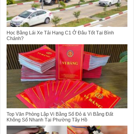
Học Bằng Lái Xe Tải Hạng C1 Ở Đâu Tốt Tại Bình
Chánh?
Top Văn Phòng Lập Vi Bằng Sổ Đỏ & Vi Bằng Đất
Không Sổ Nhanh Tại Phường Tây Hồ