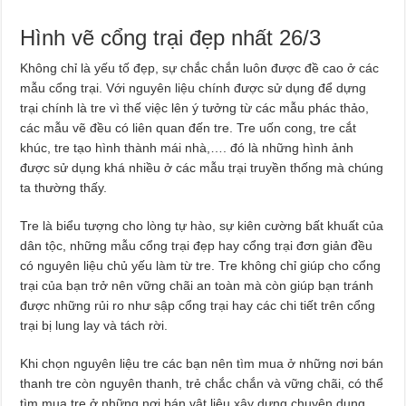
Hình vẽ cổng trại đẹp nhất 26/3
Không chỉ là yếu tố đẹp, sự chắc chắn luôn được đề cao ở các
mẫu cổng trại. Với nguyên liệu chính được sử dụng để dựng
trại chính là tre vì thế việc lên ý tưởng từ các mẫu phác thảo,
các mẫu vẽ đều có liên quan đến tre. Tre uốn cong, tre cắt
khúc, tre tạo hình thành mái nhà,…. đó là những hình ảnh
được sử dụng khá nhiều ở các mẫu trại truyền thống mà chúng
ta thường thấy.
Tre là biểu tượng cho lòng tự hào, sự kiên cường bất khuất của
dân tộc, những mẫu cổng trại đẹp hay cổng trại đơn giản đều
có nguyên liệu chủ yếu làm từ tre. Tre không chỉ giúp cho cổng
trại của bạn trở nên vững chãi an toàn mà còn giúp bạn tránh
được những rủi ro như sập cổng trại hay các chi tiết trên cổng
trại bị lung lay và tách rời.
Khi chọn nguyên liệu tre các bạn nên tìm mua ở những nơi bán
thanh tre còn nguyên thanh, trẻ chắc chắn và vững chãi, có thể
tìm mua tre ở những nơi bán vật liệu xây dựng chuyên dụng …