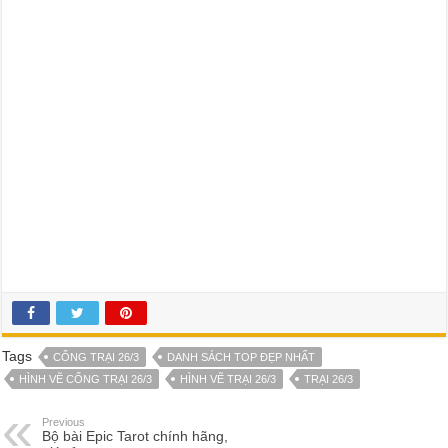
Tags
CỔNG TRẠI 26/3
DANH SÁCH TOP ĐẸP NHẤT
HÌNH VẼ CỔNG TRẠI 26/3
HÌNH VẼ TRẠI 26/3
TRẠI 26/3
Previous
Bộ bài Epic Tarot chính hãng,