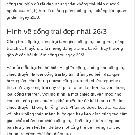
cổng trại nhìn dù rất đẹp nhưng vẫn không thể hiện được ý
nghĩa của nó, tệ hơn là chẳng giống cổng trại, chẳng liên quan
gì đến ngày 26/3.
Hình vẽ cổng trại đẹp nhất 26/3
Cổng trại hộp trụ, cổng trại tam giác, cổng trại hàng rào, cổng
trại chiếc thuyền,… là những dáng trại mà ta vẫn hay thường
gặp ở các hội thi làm cổng trại ngày 26/3.
Và mỗi mẫu trại lại thể hiện ý nghĩa riêng, chẳng hạn cổng trại
chiếc thuyền là loại cổng trại lấy tinh thần yêu biển đảo quê
hương làm cảm hứng nhưng cũng được rất nhiều người ưa
thích. Vì vậy cổng trại này có phần phức tạp hơn so với những
loại cổng trại trên. Với mô hình là một chiếc thuyền mộc nhỏ,
các bạn cần phải chuẩn bị khá nhiều tre để kết thành mô hình
chiếc thuyền không bị rỗng ruột. Phần tre được kết đặc và dày
với nhau bằng thép mảnh buộc gọn hay keo dính cũng tạo cảm
giác chắc chắn cho chiếc cổng trại. Phần trụ 2 bên cổng các
bạn lưu ý nên kết liền để tạo một tổng thế bền vững với các
khung tre vững chãi làm điểm tựa.