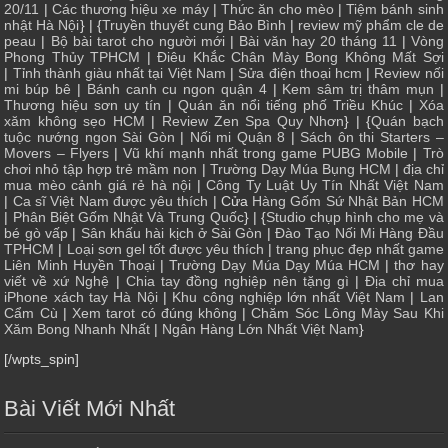
20/11
|
Các thương hiệu xe máy
|
Thức ăn cho mèo
|
Tiệm bánh sinh
nhật Hà Nội
} | {
Truyền thuyết cung Bảo Bình
|
review mỹ phẩm cle de
peau
|
Bộ bài tarot cho người mới
|
Bài văn hay 20 tháng 11
|
Vòng
Phong Thủy TPHCM
|
Điêu Khắc Chân Mày Bong Không Mất Sợi
|
Tỉnh thành giàu nhất tại Việt Nam
|
Sửa điện thoại hcm
|
Review nối
mi búp bê
|
Bánh canh cu ngon quận 4
|
Kem sâm trị thâm mụn
|
Thương hiệu sơn uy tín
|
Quán ăn nổi tiếng phố Triều Khúc
|
Xóa
xăm không sẹo HCM
|
Review Zen Spa Quy Nhơn
} | {
Quán bạch
tuộc nướng ngon Sài Gòn
|
Nối mi Quận 8
|
Sách ôn thi Starters –
Movers – Flyers
|
Vũ khí mạnh nhất trong game PUBG Mobile
|
Trò
chơi nhỏ tập hợp trẻ mầm non
|
Trường Dạy Múa Bụng HCM
|
địa chỉ
mua mèo cảnh giá rẻ hà nội
|
Công Ty Luật Uy Tín Nhất Việt Nam
|
Ca sĩ Việt Nam được yêu thích
| Cửa
Hàng Gốm Sứ Nhật Bản HCM
|
Phân Biệt Gốm Nhật Và Trung Quốc
} | {
Studio chụp hình cho mẹ và
bé gò vấp
|
Sân khấu hài kịch ở Sài Gòn
|
Đào Tạo Nối Mi Hàng Đầu
TPHCM
|
Loại sơn gel tốt được yêu thích
|
trang phục đẹp nhất game
Liên Minh Huyền Thoại
|
Trường Dạy Múa Dạy Múa HCM
|
thơ hay
viết về xứ Nghệ
|
Chia tay đồng nghiệp nên tặng gì
|
Địa chỉ mua
iPhone xách tay Hà Nội
|
Khu công nghiệp lớn nhất Việt Nam
|
Lan
Cẩm Cù
|
Xem tarot có đúng không
|
Chăm Sóc Lông Mày Sau Khi
Xăm Bong Nhanh Nhất
|
Ngân Hàng Lớn Nhất Việt Nam
}
[/wpts_spin]
Bài Viết Mới Nhất