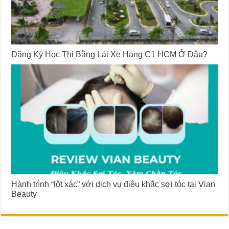
Đăng Ký Học Thi Bằng Lái Xe Hạng C1 HCM Ở Đâu?
Hành trình “lột xác” với dịch vụ điêu khắc sợi tóc tại Vian
Beauty