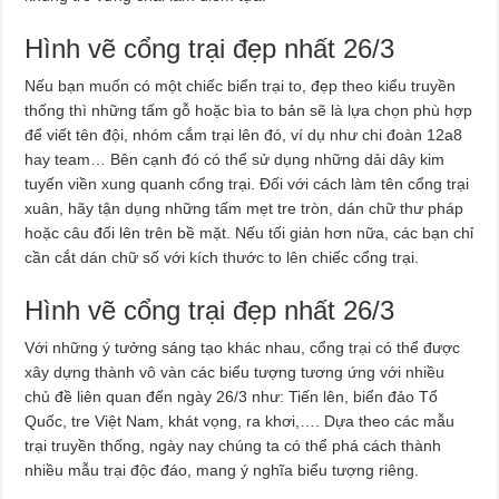
Hình vẽ cổng trại đẹp nhất 26/3
Nếu bạn muốn có một chiếc biển trại to, đẹp theo kiểu truyền
thống thì những tấm gỗ hoặc bìa to bản sẽ là lựa chọn phù hợp
để viết tên đội, nhóm cắm trại lên đó, ví dụ như chi đoàn 12a8
hay team… Bên cạnh đó có thể sử dụng những dải dây kim
tuyến viền xung quanh cổng trại. Đối với cách làm tên cổng trại
xuân, hãy tận dụng những tấm mẹt tre tròn, dán chữ thư pháp
hoặc câu đối lên trên bề mặt. Nếu tối giản hơn nữa, các bạn chỉ
cần cắt dán chữ số với kích thước to lên chiếc cổng trại.
Hình vẽ cổng trại đẹp nhất 26/3
Với những ý tưởng sáng tạo khác nhau, cổng trại có thể được
xây dựng thành vô vàn các biểu tượng tương ứng với nhiều
chủ đề liên quan đến ngày 26/3 như: Tiến lên, biển đảo Tổ
Quốc, tre Việt Nam, khát vọng, ra khơi,…. Dựa theo các mẫu
trại truyền thống, ngày nay chúng ta có thể phá cách thành
nhiều mẫu trại độc đáo, mang ý nghĩa biểu tượng riêng.