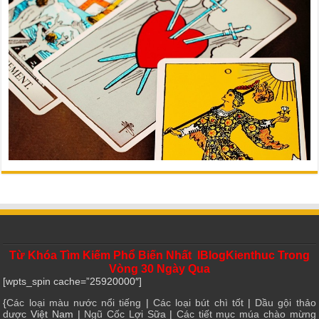
Từ Khóa Tìm Kiếm Phổ Biến Nhất IBlogKienthuc Trong
Vòng 30 Ngày Qua
[wpts_spin cache=”25920000″]
{
Các loại màu nước nổi tiếng
|
Các loại bút chì tốt
|
Dầu gội thảo
dược
Việt Nam |
Ngũ Cốc Lợi Sữa
|
Các tiết mục múa chào mừng