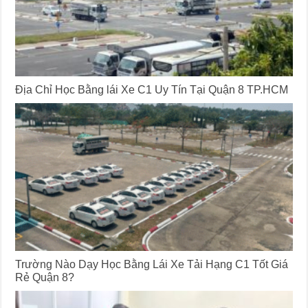
Địa Chỉ Học Bằng lái Xe C1 Uy Tín Tại Quận 8 TP.HCM
Trường Nào Dạy Học Bằng Lái Xe Tải Hạng C1 Tốt Giá
Rẻ Quận 8?