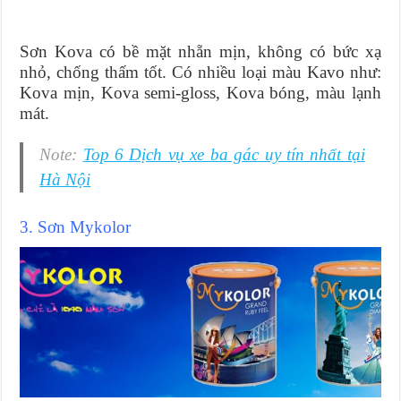
Sơn Kova có bề mặt nhẵn mịn, không có bức xạ
nhỏ, chống thấm tốt. Có nhiều loại màu Kavo như:
Kova mịn, Kova semi-gloss, Kova bóng, màu lạnh
mát.
Note:
Top 6 Dịch vụ xe ba gác uy tín nhất tại
Hà Nội
3. Sơn Mykolor