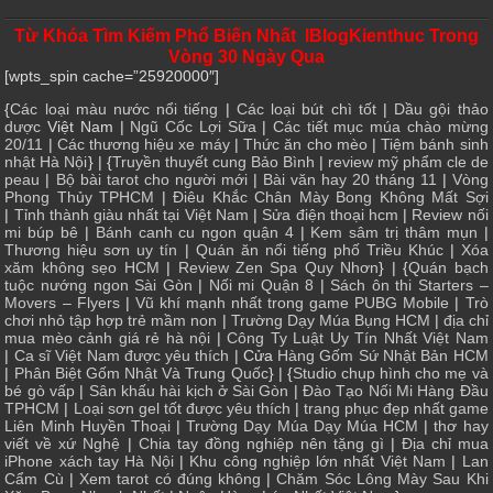
Từ Khóa Tìm Kiếm Phổ Biến Nhất IBlogKienthuc Trong
Vòng 30 Ngày Qua
[wpts_spin cache=”25920000″]
{
Các loại màu nước nổi tiếng
|
Các loại bút chì tốt
|
Dầu gội thảo
dược
Việt Nam |
Ngũ Cốc Lợi Sữa
|
Các tiết mục múa chào mừng
20/11
|
Các thương hiệu xe máy
|
Thức ăn cho mèo
|
Tiệm bánh sinh
nhật Hà Nội
} | {
Truyền thuyết cung Bảo Bình
|
review mỹ phẩm cle de
peau
|
Bộ bài tarot cho người mới
|
Bài văn hay 20 tháng 11
|
Vòng
Phong Thủy TPHCM
|
Điêu Khắc Chân Mày Bong Không Mất Sợi
|
Tỉnh thành giàu nhất tại Việt Nam
|
Sửa điện thoại hcm
|
Review nối
mi búp bê
|
Bánh canh cu ngon quận 4
|
Kem sâm trị thâm mụn
|
Thương hiệu sơn uy tín
|
Quán ăn nổi tiếng phố Triều Khúc
|
Xóa
xăm không sẹo HCM
|
Review Zen Spa Quy Nhơn
} | {
Quán bạch
tuộc nướng ngon Sài Gòn
|
Nối mi Quận 8
|
Sách ôn thi Starters –
Movers – Flyers
|
Vũ khí mạnh nhất trong game PUBG Mobile
|
Trò
chơi nhỏ tập hợp trẻ mầm non
|
Trường Dạy Múa Bụng HCM
|
địa chỉ
mua mèo cảnh giá rẻ hà nội
|
Công Ty Luật Uy Tín Nhất Việt Nam
|
Ca sĩ Việt Nam được yêu thích
| Cửa
Hàng Gốm Sứ Nhật Bản HCM
|
Phân Biệt Gốm Nhật Và Trung Quốc
} | {
Studio chụp hình cho mẹ và
bé gò vấp
|
Sân khấu hài kịch ở Sài Gòn
|
Đào Tạo Nối Mi Hàng Đầu
TPHCM
|
Loại sơn gel tốt được yêu thích
|
trang phục đẹp nhất game
Liên Minh Huyền Thoại
|
Trường Dạy Múa Dạy Múa HCM
|
thơ hay
viết về xứ Nghệ
|
Chia tay đồng nghiệp nên tặng gì
|
Địa chỉ mua
iPhone xách tay Hà Nội
|
Khu công nghiệp lớn nhất Việt Nam
|
Lan
Cẩm Cù
|
Xem tarot có đúng không
|
Chăm Sóc Lông Mày Sau Khi