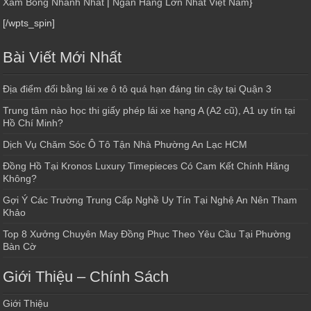
Xăm Bong Nhanh Nhất
|
Ngân Hàng Lớn Nhất Việt Nam
}
[/wpts_spin]
Bài Viết Mới Nhất
Địa điểm đổi bằng lái xe ô tô quá hạn đáng tin cậy tại Quận 3
Trung tâm nào học thi giấy phép lái xe hạng A (A2 cũ), A1 uy tín tại
Hồ Chí Minh?
Dịch Vụ Chăm Sóc Ô Tô Tận Nhà Phường An Lạc HCM
Đồng Hồ Tại Kronos Luxury Timepieces Có Cam Kết Chính Hãng
Không?
Gợi Ý Các Trường Trung Cấp Nghề Uy Tín Tại Nghệ An Nên Tham
Khảo
Top 8 Xưởng Chuyên May Đồng Phục Theo Yêu Cầu Tại Phường
Bàn Cờ
Giới Thiệu – Chính Sách
Giới Thiệu