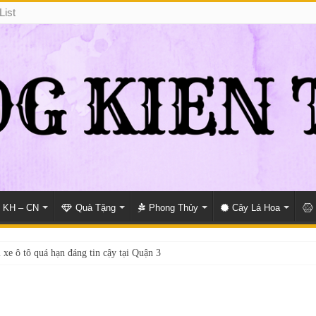
List
KH – CN
Quà Tặng
Phong Thủy
Cây Lá Hoa
 xe ô tô quá hạn đáng tin cậy tại Quận 3