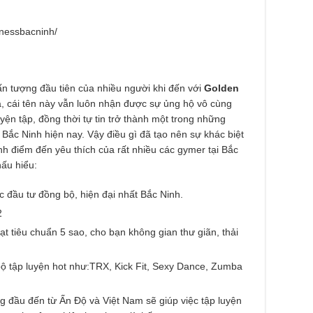
tnessbacninh/
ấn tượng đầu tiên của nhiều người khi đến với
Golden
ua, cái tên này vẫn luôn nhận được sự ủng hộ vô cùng
uyện tập, đồng thời tự tin trở thành một trong những
Bắc Ninh hiện nay. Vậy điều gì đã tạo nên sự khác biệt
nh điểm đến yêu thích của rất nhiều các gymer tại Bắc
hấu hiểu:
 đầu tư đồng bộ, hiện đại nhất Bắc Ninh.
2
t tiêu chuẩn 5 sao, cho bạn không gian thư giãn, thải
tập luyện hot như:TRX, Kick Fit, Sexy Dance, Zumba
ng đầu đến từ Ấn Độ và Việt Nam sẽ giúp việc tập luyện