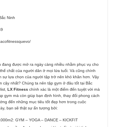
Bắc Ninh
69
acofitnessquevo/
nh đang được mở ra ngày càng nhiều nhằm phục vụ cho
thể chất của người dân ở mọi lứa tuổi. Và cũng chính
ến sự lựa chọn của người tập trở nên khó khăn hơn. Vậy
in cậy nhất? Chúng ta nên tập gym ở đâu tốt tại Bắc
list,
LX Fitness
chính xác là một điểm đến tuyệt vời mà
tập gym mà còn giúp bạn định hình, thay đổi phong cách
ớng đến những mục tiêu tốt đẹp hơn trong cuộc
ày, bạn sẽ thật sự ấn tượng bởi:
đại 1000m2: GYM – YOGA – DANCE – KICKFIT