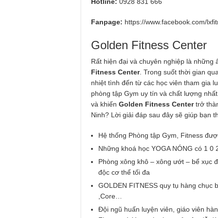
Hotline:
0928 831 666
Fanpage:
https://www.facebook.com/lxfi
Golden Fitness Center
Rất hiện đại và chuyên nghiệp là những 
Fitness Center
. Trong suốt thời gian q
nhiệt tình đến từ các học viên tham gia l
phòng tập Gym uy tín và chất lượng nhất 
và khiến
Golden Fitness Center
trở thà
Ninh? Lời giải đáp sau đây sẽ giúp bạn t
Hệ thống Phòng tập Gym, Fitness được
Những khoá học YOGA NÓNG có 1 0 
Phòng xông khô – xông ướt – bể xục đạ
độc cơ thể tối đa
GOLDEN FITNESS quy tụ hàng chục bộ 
,Core…
Đội ngũ huấn luyện viên, giáo viên hà