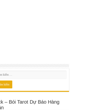
ck – Bói Tarot Dự Báo Hàng
ần