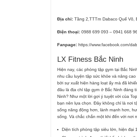
Địa chỉ:
Tầng 2,TTTm Dabaco Quế Võ, 
Điện thoại:
0988 699 093 – 0941 668 9
Fanpage:
https://www.facebook.com/dab
LX Fitness Bắc Ninh
Hiện nay, các phòng tập gym tại Bắc Ni
nhu cầu luyện tập sức khỏe và nâng cao 
bởi sự xuất hiện hàng loạt ấy mà đã khi
đâu là địa chỉ tập gym ở Bắc Ninh đáng t
Ninh? Như một lời gợi ý tuyệt vời của Top
bạn nên lựa chọn. Đây không chỉ là nơi 
sống năng động hơn, lành mạnh hơn, hư
sống. Và chắc chắn một khi đến với nơi n
Diện tích phòng tập siêu lớn, hiện 