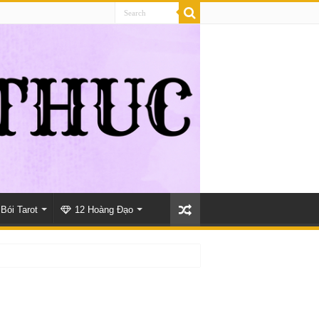
Bói Tarot
12 Hoàng Đạo