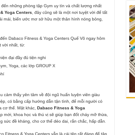
ắc đến những phòng tập Gym uy tín và chất lượng nhất
& Yoga Centers
, đây cũng sẽ là một nơi tuyệt vời để tất
oải mái, biến ước mơ sở hữu một thân hình nóng bỏng,
y đến Dabaco Fitness & Yoga Centers Quế Võ ngay hôm
 vời nhất, từ:
hiện đại đầy đủ tiện nghi
: Gym, Yoga, các lớp GROUP X
phí
ều cảm thấy yên tâm về đội ngũ huấn luyện viên giàu
ệp, có bằng cấp hướng dẫn tận tình, để mỗi người có
ủa cơ thể. Mặt khác,
Dabaco Fitness & Yoga
p mới, khoa học và thú vị sẽ giúp bạn đốt cháy mỡ thừa,
g sức đề kháng, cho cơ thể dẻo dai, rắn chắc, hấp dẫn.
 Fitness & Yoga Centers vẫn là cái tên rất đáng để tập