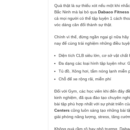
Quả thật là sự thiếu xót nếu một khi nh
Bắc Ninh mà lại bỏ qua
Dabaco Fitness 
cả mọi người có thể tập luyện 1 cách th
vóc dáng cân đối thành sự thật.
Chính vì thế, đừng ngần ngại gì nữa hã
nay để cùng trải nghiệm những điều tuyệt
Diện tích CLB siêu lớn, cơ sở vật chất 
Đa dạng các loại hình tập luyện như
Tủ đồ, Xông hơi, tắm nóng lạnh miễn 
Chỗ để xe rộng rãi, miễn phí
Đối với Gym, các học viên khi đến đây đ
kinh nghiệm, đã qua đào tạo chuyên nghi
bài tập phù hợp nhất với sự phát triển c
Centers
cũng luôn sáng tạo những bài tậ
giải phóng năng lượng, stress, tăng cườn
Không quá rầm rộ hay phô trương, Dabaco