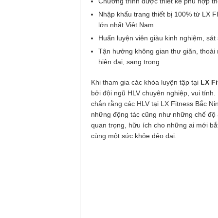
Chương trình được thiết kế phù hợp the
Nhập khẩu trang thiết bị 100% từ LX 
lớn nhất Việt Nam.
Huấn luyện viên giàu kinh nghiệm, sát
Tận hưởng không gian thư giãn, thoải 
hiện đại, sang trọng
Khi tham gia các khóa luyện tập tại
LX F
bởi đội ngũ HLV chuyên nghiệp, vui tín
chắn rằng các HLV tại LX Fitness Bắc Nin
những động tác cũng như những chế độ ă
quan trọng, hữu ích cho những ai mới 
cùng một sức khỏe dẻo dai.