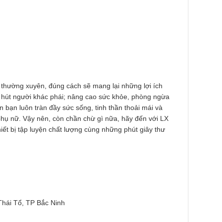
h thường xuyên, đúng cách sẽ mang lại những lợi ích
hu hút người khác phái; nâng cao sức khỏe, phòng ngừa
 bạn luôn tràn đầy sức sống, tinh thần thoải mái và
phụ nữ. Vậy nên, còn chần chừ gì nữa, hãy đến với LX
iết bị tập luyện chất lượng cùng những phút giây thư
Thái Tổ, TP Bắc Ninh