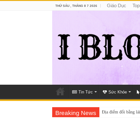
Giáo Dục
Top
THỨ SÁU , THÁNG 8 7 2026
Tin Tức
Sức Khỏe
Breaking News
Địa điểm đổi bằng lái