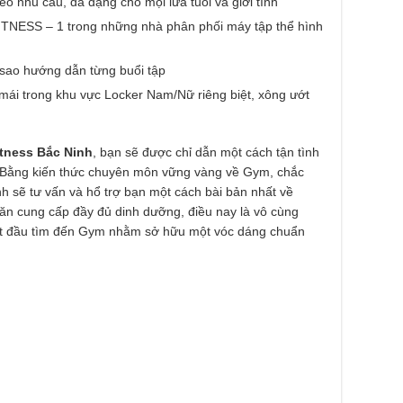
o nhu cầu, đa dạng cho mọi lứa tuổi và giới tính
FITNESS – 1 trong những nhà phân phối máy tập thể hình
 sao hướng dẫn từng buổi tập
mái trong khu vực Locker Nam/Nữ riêng biệt, xông ướt
itness Bắc Ninh
, bạn sẽ được chỉ dẫn một cách tận tình
h. Bằng kiến thức chuyên môn vững vàng về Gym, chắc
h sẽ tư vấn và hổ trợ bạn một cách bài bản nhất về
n cung cấp đầy đủ dinh dưỡng, điều nay là vô cùng
bắt đầu tìm đến Gym nhằm sở hữu một vóc dáng chuẩn