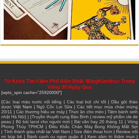
Từ Khóa Tìm Kiếm Phổ Biến Nhất IBlogKienthuc Trong
Vòng 30 Ngày Qua
[wpts_spin cache=”25920000″]
{
Các loại màu nước nổi tiếng
|
Các loại bút chì tốt
|
Dầu gội thảo
dược
Việt Nam |
Ngũ Cốc Lợi Sữa
|
Các tiết mục múa chào mừng
20/11
|
Các thương hiệu xe máy
|
Thức ăn cho mèo
|
Tiệm bánh sinh
nhật Hà Nội
} | {
Truyền thuyết cung Bảo Bình
|
review mỹ phẩm cle de
peau
|
Bộ bài tarot cho người mới
|
Bài văn hay 20 tháng 11
|
Vòng
Phong Thủy TPHCM
|
Điêu Khắc Chân Mày Bong Không Mất Sợi
|
Tỉnh thành giàu nhất tại Việt Nam
|
Sửa điện thoại hcm
|
Review nối
mi búp bê
|
Bánh canh cu ngon quận 4
|
Kem sâm trị thâm mụn
|