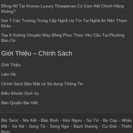
Đồng Hồ Tại Kronos Luxury Timepieces Có Cam Kết Chính Hãng
Không?
Gợi Ý Các Trường Trung Cấp Nghề Uy Tín Tại Nghệ An Nên Tham
Khảo
Top 8 Xưởng Chuyên May Đồng Phục Theo Yêu Cầu Tại Phường
Bàn Cờ
Giới Thiệu – Chính Sách
Giới Thiệu
Liên Hệ
Chính Sách Bảo Mật và Sử dụng Thông Tin
Điều Khoản Dịch Vụ
Bản Quyền Bài Viết
Bói Tarot
-
Ma Kết
-
Bảo Bình
-
Kim Ngưu
-
Sư Tử
-
Bọ Cạp
-
Nhân
Mã
-
Xử Nữ
-
Song Tử
-
Song Ngư
-
Bạch Dương
-
Cự Giải
-
Thiên
Bình