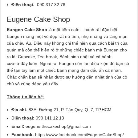
Điện thoại:
090 317 32 76
Eugene Cake Shop
Eungen Cake Shop
là một tiệm cafe – bánh rất đặc biệt.
Eungen mang một vẻ đẹp rất nữ tính, nhẹ nhàng và lãng mạn
của châu Âu. Điều này không chỉ thể hiện qua cách bài trí của
quán mà còn thể hiện rõ ở những chiếc bánh mà Eungen cho
ra lò: Cupcake, Tea break, Bánh sinh nhật và cả bánh
cưới ở đây luôn. Ngoài ra, Eungen còn tạo điều kiện để bạn có
thể tận tay làm một chiếc bánh mang đậm dấu ấn cá nhân.
Chắc chắn bạn sẽ nhận được sự hướng dẫn nhiệt tình của cô
chủ vô cùng đáng yêu đấy.
Thông tin liên hệ:
Địa chỉ:
83A, Đường 21, P. Tân Quy, Q. 7, TP.HCM
Điện thoại:
090 141 12 13
Email:
eugene.thecakeshop@gmail.com
Facebook:
https://www.facebook.com/EugeneCakeShop/