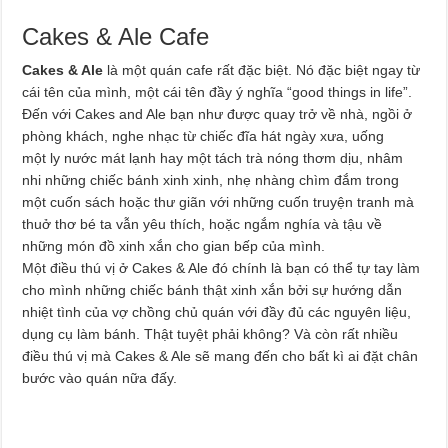
Cakes & Ale Cafe
Cakes & Ale
là một quán cafe rất đặc biệt. Nó đặc biệt ngay từ
cái tên của mình, một cái tên đầy ý nghĩa “good things in life”.
Đến với Cakes and Ale bạn như được quay trở về nhà, ngồi ở
phòng khách, nghe nhạc từ chiếc đĩa hát ngày xưa, uống
một ly nước mát lạnh hay một tách trà nóng thơm dịu, nhâm
nhi những chiếc bánh xinh xinh, nhẹ nhàng chìm đắm trong
một cuốn sách hoặc thư giãn với những cuốn truyện tranh mà
thuở thơ bé ta vẫn yêu thích, hoặc ngắm nghía và tậu về
những món đồ xinh xắn cho gian bếp của mình.
Một điều thú vị ở Cakes & Ale đó chính là bạn có thể tự tay làm
cho mình những chiếc bánh thật xinh xắn bởi sự hướng dẫn
nhiệt tình của vợ chồng chủ quán với đầy đủ các nguyên liệu,
dụng cụ làm bánh. Thật tuyệt phải không? Và còn rất nhiều
điều thú vị mà Cakes & Ale sẽ mang đến cho bất kì ai đặt chân
bước vào quán nữa đấy.