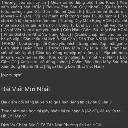
Thương hiệu sơn uy tín
|
Quán ăn nổi tiếng phố Triều Khúc
|
Xóa
xăm không sẹo HCM
|
Review Zen Spa Quy Nhơn
} | {
Quán bạch
tuộc nướng ngon Sài Gòn
|
Nối mi Quận 8
|
Sách ôn thi Starters –
Movers – Flyers
|
Vũ khí mạnh nhất trong game PUBG Mobile
|
Trò
chơi nhỏ tập hợp trẻ mầm non
|
Trường Dạy Múa Bụng HCM
|
địa chỉ
mua mèo cảnh giá rẻ hà nội
|
Công Ty Luật Uy Tín Nhất Việt Nam
|
Ca sĩ Việt Nam được yêu thích
| Cửa
Hàng Gốm Sứ Nhật Bản HCM
|
Phân Biệt Gốm Nhật Và Trung Quốc
} | {
Studio chụp hình cho mẹ và
bé gò vấp
|
Sân khấu hài kịch ở Sài Gòn
|
Đào Tạo Nối Mi Hàng Đầu
TPHCM
|
Loại sơn gel tốt được yêu thích
|
trang phục đẹp nhất game
Liên Minh Huyền Thoại
|
Trường Dạy Múa Dạy Múa HCM
|
thơ hay
viết về xứ Nghệ
|
Chia tay đồng nghiệp nên tặng gì
|
Địa chỉ mua
iPhone xách tay Hà Nội
|
Khu công nghiệp lớn nhất Việt Nam
|
Lan
Cẩm Cù
|
Xem tarot có đúng không
|
Chăm Sóc Lông Mày Sau Khi
Xăm Bong Nhanh Nhất
|
Ngân Hàng Lớn Nhất Việt Nam
}
[/wpts_spin]
Bài Viết Mới Nhất
Địa điểm đổi bằng lái xe ô tô quá hạn đáng tin cậy tại Quận 3
Trung tâm nào học thi giấy phép lái xe hạng A (A2 cũ), A1 uy tín tại
Hồ Chí Minh?
Dịch Vụ Chăm Sóc Ô Tô Tận Nhà Phường An Lạc HCM