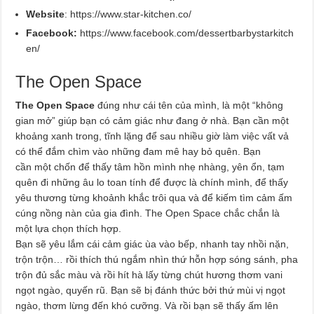
Website
: https://www.star-kitchen.co/
Facebook:
https://www.facebook.com/dessertbarbystarkitch
en/
The Open Space
The Open Space
đúng như cái tên của mình, là một “không
gian mở” giúp bạn có cảm giác như đang ở nhà. Bạn cần một
khoảng xanh trong, tĩnh lặng để sau nhiều giờ làm việc vất vả
có thể đắm chìm vào những đam mê hay bỏ quên. Bạn
cần một chốn để thấy tâm hồn mình nhẹ nhàng, yên ổn, tạm
quên đi những âu lo toan tính để được là chính mình, để thấy
yêu thương từng khoảnh khắc trôi qua và để kiếm tìm cảm ấm
cúng nồng nàn của gia đình. The Open Space chắc chắn là
một lựa chọn thích hợp.
Bạn sẽ yêu lắm cái cảm giác ùa vào bếp, nhanh tay nhồi nặn,
trộn trộn… rồi thích thú ngắm nhìn thứ hỗn hợp sóng sánh, pha
trộn đủ sắc màu và rồi hít hà lấy từng chút hương thơm vani
ngọt ngào, quyến rũ. Bạn sẽ bị đánh thức bởi thứ mùi vị ngọt
ngào, thơm lừng đến khó cưỡng. Và rồi bạn sẽ thấy ấm lên