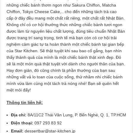
những chiếc bánh thơm ngon như Sakura Chiffon, Matcha
Chiffon, Tokyo Cheese Cake,.. cho đến những tách trà cao
cấp ở đây đều mang một chất rất riêng, một chất rất Nhật Bản.
Không chỉ có cơ hội thưởng thức những chiếc bánh tươi ngon
được làm từ nguyên liệu chất lượng, đúng tiêu chuẩn Nhật Bản
được trang trí sang trọng, tinh tế mà bạn còn có cơ hội trải
nghiệm cảm giác tự ta hoàn thành một chiếc bánh tại gian bếp
của Star Kitchen. Sẽ thật tuyệt khi sau bao cố gắng, bạn nhìn
thấy thành quả của mình là một chiếc bánh thật xinh đẹp. Đó
sẽ là một món quà thật tuyệt vời dành cho người thân của bạn.
Hay đơn giản, đó cũng chính là phần thưởng của bạn sau
những vất vả lo toan của cuộc sống, thử nhâm nhi chiếc bánh
mình vừa làm cùng một tách trà nóng nhé! Bạn sẽ quên hết
mệt mỏi đấy!
Thông tin liên hệ:
Địa chỉ:
8A/11C2 Thái Văn Lung, P. Bến Nghé, Q. 1, TP.HCM
Điện thoại:
097 293 83 92
Email:
dessertbar@star-kitchen.jp