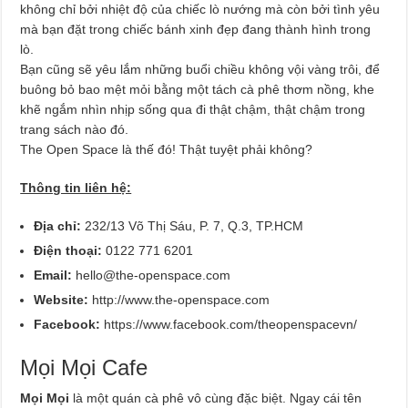
không chỉ bởi nhiệt độ của chiếc lò nướng mà còn bởi tình yêu
mà bạn đặt trong chiếc bánh xinh đẹp đang thành hình trong
lò.
Bạn cũng sẽ yêu lắm những buổi chiều không vội vàng trôi, để
buông bỏ bao mệt mỏi bằng một tách cà phê thơm nồng, khe
khẽ ngắm nhìn nhịp sống qua đi thật chậm, thật chậm trong
trang sách nào đó.
The Open Space là thế đó! Thật tuyệt phải không?
Thông tin liên hệ:
Địa chỉ:
232/13 Võ Thị Sáu, P. 7, Q.3, TP.HCM
Điện thoại:
0122 771 6201
Email:
hello@the-openspace.com
Website:
http://www.the-openspace.com
Facebook:
https://www.facebook.com/theopenspacevn/
Mọi Mọi Cafe
Mọi Mọi
là một quán cà phê vô cùng đặc biệt. Ngay cái tên