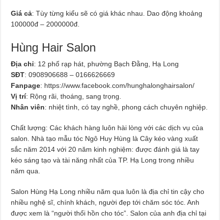
Giá cả
: Tùy từng kiểu sẽ có giá khác nhau. Dao động khoảng
100000đ – 2000000đ.
Hùng Hair Salon
Địa chỉ
: 12 phố rạp hát, phường Bạch Đằng, Hạ Long
SĐT
: 0908906688 – 0166626669
Fanpage
: https://www.facebook.com/hunghalonghairsalon/
Vị trí
: Rộng rãi, thoáng, sang trọng.
Nhân viên
: nhiệt tình, có tay nghề, phong cách chuyên nghiệp.
Chất lượng: Các khách hàng luôn hài lòng với các dịch vụ của
salon. Nhà tạo mẫu tóc Ngô Huy Hùng là Cây kéo vàng xuất
sắc năm 2014 với 20 năm kinh nghiệm: được đánh giá là tay
kéo sáng tạo và tài năng nhất của TP. Hạ Long trong nhiều
năm qua.
Salon Hùng Hạ Long nhiều năm qua luôn là địa chỉ tin cậy cho
nhiều nghệ sĩ, chính khách, người đẹp tới chăm sóc tóc. Anh
được xem là “người thổi hồn cho tóc”. Salon của anh địa chỉ tại