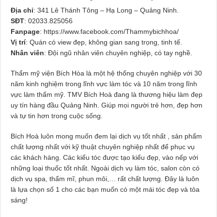
Địa chỉ
: 341 Lê Thánh Tông – Hạ Long – Quảng Ninh.
SĐT
: 02033.825056
Fanpage
: https://www.facebook.com/Thammybichhoa/
Vị trí
: Quán có view đẹp, không gian sang trọng, tinh tế.
Nhân viên
: Đội ngũ nhân viên chuyên nghiệp, có tay nghề.
Thẩm mỹ viện Bích Hòa là một hệ thống chuyên nghiệp với 30
năm kinh nghiệm trong lĩnh vực làm tóc và 10 năm trong lĩnh
vực làm thẩm mỹ. TMV Bích Hoà đang là thương hiệu làm đẹp
uy tín hàng đầu Quảng Ninh. Giúp mọi người trẻ hơn, đẹp hơn
và tự tin hơn trong cuộc sống.
Bích Hoà luôn mong muốn đem lại dịch vụ tốt nhất , sản phẩm
chất lượng nhất với kỹ thuật chuyên nghiệp nhất để phục vụ
các khách hàng. Các kiểu tóc được tạo kiểu đẹp, vào nếp với
những loại thuốc tốt nhất. Ngoài dịch vụ làm tóc, salon còn có
dịch vụ spa, thẩm mĩ, phun môi,… rất chất lượng. Đây là luôn
là lựa chọn số 1 cho các bạn muốn có một mái tóc đẹp và tỏa
sáng!