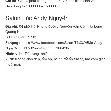
Giá cả
: Giá cả phải chăng, phù hợp với học sinh, sinh viên.
Dao động từ 100000đ – 1500000đ
Salon Tóc Andy Nguyễn
Địa chỉ
: 04 phố Hải Phong đường Nguyễn Văn Cừ – Hạ Long –
Quảng Ninh.
SĐT
: 090 403 57 81
Fanpage
: https://www.facebook.com/Salon-T%C3%B3c-Andy-
Nguy%E1%BB%85n-247633555366420/
Nhân viên
: Trẻ trung, nhiệt tình.
Vị trí
: Không gian đẹp, ấm áp, bài trí rất ấn tượng, tạo cảm giác
thoải mái.