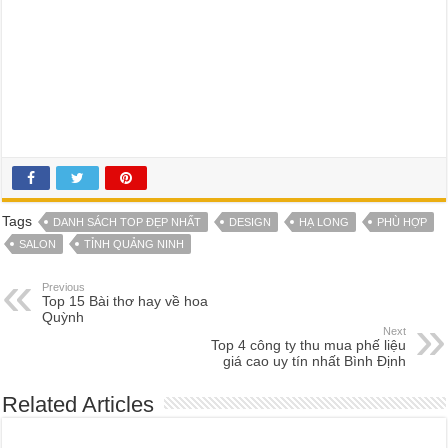
Tags
DANH SÁCH TOP ĐẸP NHẤT
DESIGN
HẠ LONG
PHÙ HỢP
SALON
TỈNH QUẢNG NINH
Previous
Top 15 Bài thơ hay về hoa
Quỳnh
Next
Top 4 công ty thu mua phế liệu
giá cao uy tín nhất Bình Định
Related Articles