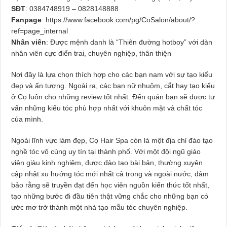
SĐT
: 0384748919 – 0828148888
Fanpage
: https://www.facebook.com/pg/CoSalon/about/?
ref=page_internal
Nhân viên
: Được mệnh danh là “Thiên đường hotboy” với dàn
nhân viên cực điển trai, chuyên nghiệp, thân thiện
Nơi đây là lựa chọn thích hợp cho các bạn nam với sự tạo kiểu
đẹp và ấn tượng. Ngoài ra, các bạn nữ nhuộm, cắt hay tạo kiểu
ở Cọ luôn cho những review tốt nhất. Đến quán bạn sẽ được tư
vấn những kiểu tóc phù hợp nhất với khuôn mặt và chất tóc
của mình.
Ngoài lĩnh vực làm đẹp, Cọ Hair Spa còn là một địa chỉ đào tạo
nghề tóc vô cùng uy tín tại thành phố. Với một đội ngũ giáo
viên giàu kinh nghiệm, được đào tạo bài bản, thường xuyên
cập nhật xu hướng tóc mới nhất cả trong và ngoài nước, đảm
bảo rằng sẽ truyền đạt đến học viên nguồn kiến thức tốt nhất,
tạo những bước đi đầu tiên thật vững chắc cho những bạn có
ước mơ trở thành một nhà tạo mẫu tóc chuyên nghiệp.