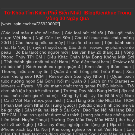
Từ Khóa Tìm Kiếm Phổ Biến Nhất IBlogKienthuc Trong
Vòng 30 Ngày Qua
[wpts_spin cache=”25920000″]
{
Các loại màu nước nổi tiếng
|
Các loại bút chì tốt
|
Dầu gội thảo
dược
Việt Nam |
Ngũ Cốc Lợi Sữa
|
Các tiết mục múa chào mừng
20/11
|
Các thương hiệu xe máy
|
Thức ăn cho mèo
|
Tiệm bánh sinh
nhật Hà Nội
} | {
Truyền thuyết cung Bảo Bình
|
review mỹ phẩm cle de
peau
|
Bộ bài tarot cho người mới
|
Bài văn hay 20 tháng 11
|
Vòng
Phong Thủy TPHCM
|
Điêu Khắc Chân Mày Bong Không Mất Sợi
|
Tỉnh thành giàu nhất tại Việt Nam
|
Sửa điện thoại hcm
|
Review nối
mi búp bê
|
Bánh canh cu ngon quận 4
|
Kem sâm trị thâm mụn
|
Thương hiệu sơn uy tín
|
Quán ăn nổi tiếng phố Triều Khúc
|
Xóa
xăm không sẹo HCM
|
Review Zen Spa Quy Nhơn
} | {
Quán bạch
tuộc nướng ngon Sài Gòn
|
Nối mi Quận 8
|
Sách ôn thi Starters –
Movers – Flyers
|
Vũ khí mạnh nhất trong game PUBG Mobile
|
Trò
chơi nhỏ tập hợp trẻ mầm non
|
Trường Dạy Múa Bụng HCM
|
địa chỉ
mua mèo cảnh giá rẻ hà nội
|
Công Ty Luật Uy Tín Nhất Việt Nam
|
Ca sĩ Việt Nam được yêu thích
| Cửa
Hàng Gốm Sứ Nhật Bản HCM
|
Phân Biệt Gốm Nhật Và Trung Quốc
} | {
Studio chụp hình cho mẹ và
bé gò vấp
|
Sân khấu hài kịch ở Sài Gòn
|
Đào Tạo Nối Mi Hàng Đầu
TPHCM
|
Loại sơn gel tốt được yêu thích
|
trang phục đẹp nhất game
Liên Minh Huyền Thoại
|
Trường Dạy Múa Dạy Múa HCM
|
thơ hay
viết về xứ Nghệ
|
Chia tay đồng nghiệp nên tặng gì
|
Địa chỉ mua
iPhone xách tay Hà Nội
|
Khu công nghiệp lớn nhất Việt Nam
|
Lan
Cẩm Cù
|
Xem tarot có đúng không
|
Chăm Sóc Lông Mày Sau Khi